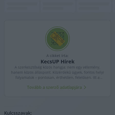
A cikket írta:
KecsUP
Hírek
A szerkesztőség közös hangja: nem egy vélemény,
hanem közös álláspont. Közérdekű ügyek, fontos helyi
folyamatok – pontosan, érthetően, felelősen. Itt a
KecsUP maga szólal meg.
Tovább a szerző adatlapjára
Kulcsszavak: