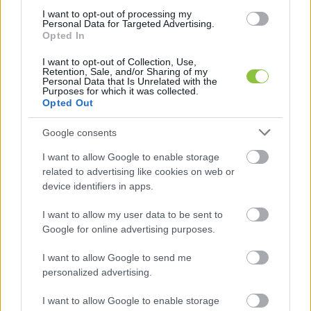
buszokon, mint amilyen szám és betű 
I want to opt-out of processing my
Personal Data for Targeted Advertising.
kombinációk ezeken vannak. Valamint a járat 
Opted In
száma ugyanúgy a busz bal elején olvasható 
I want to opt-out of Collection, Use,
Hollandiában, mint ahogy ezeken a buszokon is.
Retention, Sale, and/or Sharing of my
Personal Data that Is Unrelated with the
Purposes for which it was collected.
FRISS:
Opted Out
Google consents
Holland újságcikkek szerint 2025-ben az 
országban az új buszok már mind 
I want to allow Google to enable storage
related to advertising like cookies on web or
kibocsátásmentes buszok lesznek. Tehát vagy 
device identifiers in apps.
zöld fűtőanyaggal üzemelnek, vagy napelemmel 
I want to allow my user data to be sent to
és szélmalmokban előállított elektromos 
Google for online advertising purposes.
árammal működnek majd. Ha van a kettő között 
összefüggés, akkor nem kizárt, hogy ott 
I want to allow Google to send me
personalized advertising.
igyekeznek megszabadulni azoktól a buszoktól, 
amelyek egy ideig Kecskeméten közlekedni 
I want to allow Google to enable storage