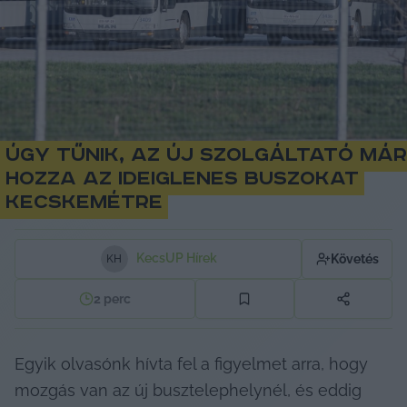
Úgy tűnik, az új szolgáltató már
hozza az ideiglenes buszokat
Kecskemétre
KecsUP Hírek
Követés
K
H
2
perc
Egyik olvasónk hívta fel a figyelmet arra, hogy 
mozgás van az új busztelephelynél, és eddig 