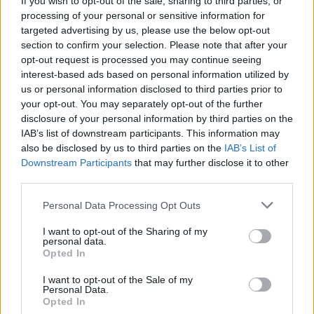
If you wish to opt-out of the sale, sharing to third parties, or
helye látszódik. Van azonban egy matrica 
processing of your personal or sensitive information for
targeted advertising by us, please use the below opt-out
minden buszon, ami akár azt jelezheti, hogy 
section to confirm your selection. Please note that after your
melyik rendszám tartozik a buszhoz. Ha így van, 
opt-out request is processed you may continue seeing
interest-based ads based on personal information utilized by
akkor ezek a buszok nem Magyarországon jártak 
us or personal information disclosed to third parties prior to
eddig.
your opt-out. You may separately opt-out of the further
disclosure of your personal information by third parties on the
IAB’s list of downstream participants. This information may
also be disclosed by us to third parties on the
IAB’s List of
Downstream Participants
that may further disclose it to other
third parties.
Please note that this website/app uses one or more Google
Personal Data Processing Opt Outs
services and may gather and store information including but
Az egyik busz rendszámtábla tartóján 
not limited to your visit or usage behaviour. You may click to
I want to opt-out of the Sharing of my
personal data.
Hollandiára utaló weboldal címet láttunk. Amikor 
grant or deny consent to Google and its third-party tags to
Opted In
use your data for below specified purposes in below Google
rákerestünk a MAN Lion’s City buszaira (ez is 
consent section.
I want to opt-out of the Sale of my
látszódik kinagyítva), akkor pont olyan 
Personal Data.
Opted In
rendszámokat láttunk az ott közlekedő 