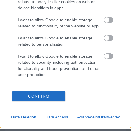
related to analytics like cookies on web or
fognak. Már amennyiben valóban az új 
device identifiers in apps.
szolgáltató hozta ezt a néhány darabot ide ezzel 
a céllal.
I want to allow Google to enable storage
related to functionality of the website or app.
I want to allow Google to enable storage
related to personalization.
1
 / 
4
I want to allow Google to enable storage
related to security, including authentication
functionality and fraud prevention, and other
user protection.
Previous slide
Next sli
CONFIRM
Data Deletion
Data Access
Adatvédelmi irányelvek
Új galéria