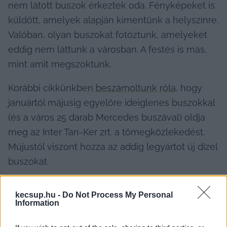
nem látott buszok érkeztek oda. Fényképeket is 
küldött, amelyek alapján kimentünk a helyszínre. 
Valóban, olyan buszokat fotóztunk, amelyeket 
eddig nem láttunk a városban. A festés is más, 
mint amit megszoktunk.
Korábbi cikkünkben
 beszámoltunk róla
, hogy 
januártól májusig egyelőre ideiglenes buszokkal 
(és a város 25 darab Mercedes buszával) oldja 
meg az Inter Tan-Ker zrt. a tömegközlekedést. 
Mújustól viszont hozza az addig legyártot új dízel 
buszokat.
kecsup.hu -
Do Not Process My Personal
Information
Érdekesség, hogy olyan rendszám, amelyet mi 
rendszámnak ismerünk, nincs rajtuk. Csak a tartó 