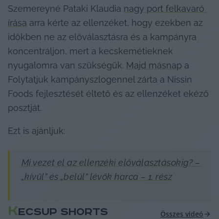
Szemereyné Pataki Klaudia 
nagy port felkavaró 
írása
 arra kérte az ellenzéket, hogy ezekben az 
időkben ne az előválasztásra és a kampányra 
koncentráljon, mert a kecskemétieknek 
nyugalomra van szükségük. 
Majd másnap
 a 
Folytatjuk kampányszlogennel zárta a Nissin 
Foods fejlesztését éltető és az ellenzéket ekéző 
posztját.
Ezt is ajánljuk:
Mi vezet el az ellenzéki előválasztásokig? – 
„kívül” és „belül” lévők harca – 1. rész
K
ECSUP SHORTS
Összes videó