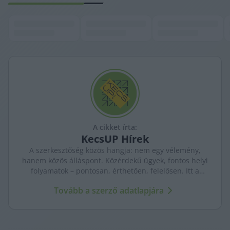
A cikket írta:
KecsUP
Hírek
A szerkesztőség közös hangja: nem egy vélemény,
hanem közös álláspont. Közérdekű ügyek, fontos helyi
folyamatok – pontosan, érthetően, felelősen. Itt a
KecsUP maga szólal meg.
Tovább a szerző adatlapjára