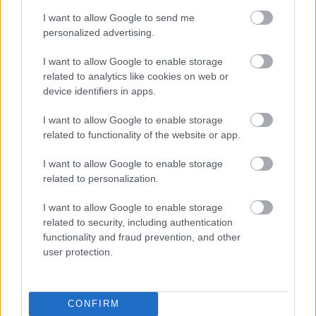
párt bebiztosította magának a következő éveket 
I want to allow Google to send me
is, a rendszer pedig működik, jöttek sorra a 2/3-
personalized advertising.
ok.
I want to allow Google to enable storage
related to analytics like cookies on web or
device identifiers in apps.
Az ellenzék mostanra meggyőzte magát, 
hogy nincs más út egy ilyen nagy blokk ellen 
I want to allow Google to enable storage
related to functionality of the website or app.
győzni, csak ha eggyé kovácsolja erejét. A 
módszer bizonyított már az önkormányzati 
I want to allow Google to enable storage
related to personalization.
választáson. Elég ha csupán Budapest 
megnyerésére gondolunk, vagy Kecskemétre, 
I want to allow Google to enable storage
ahol soha ilyen szoros nem volt a felállás a 
related to security, including authentication
functionality and fraud prevention, and other
közgyűlésben.
user protection.
De országgyűlési választáson ilyen egységes 
CONFIRM
összefogás nem volt még. Ezért bizakodó az 