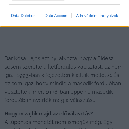
ellenzék, és ezért tarthat a választástól a Fidesz.
Data Deletion
Data Access
Adatvédelmi irányelvek
Bár Kósa Lajos azt nyilatkozta, hogy a Fidesz 
sosem szerette a kétfordulós választást, ez nem 
igaz, 1993-ban kifejezetten kiálltak mellette. És 
az sem igaz, hogy mindig a második fordulóban 
vesztettek, mert 1998-ban éppen a második 
fordulóban nyerték meg a választást.
Hogyan zajlik majd az előválasztás?
A tűpontos menetét nem ismerjük még. Egy 