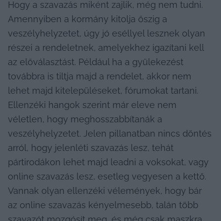
Hogy a szavazás miként zajlik, még nem tudni. 
Amennyiben a kormány kitolja őszig a 
veszélyhelyzetet, úgy jó eséllyel lesznek olyan 
részei a rendeletnek, amelyekhez igazítani kell 
az előválasztást. Például ha a gyülekezést 
továbbra is tiltja majd a rendelet, akkor nem 
lehet majd kitelepüléseket, fórumokat tartani. 
Ellenzéki hangok szerint már eleve nem 
véletlen, hogy meghosszabbítanák a 
veszélyhelyzetet. Jelen pillanatban nincs döntés 
arról, hogy jelenléti szavazás lesz, tehát 
pártirodákon lehet majd leadni a voksokat, vagy 
online szavazás lesz, esetleg vegyesen a kettő. 
Vannak olyan ellenzéki vélemények, hogy bár 
az online szavazás kényelmesebb, talán több 
szavazót mozgósít meg, és még csak maszkra 