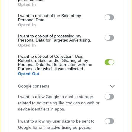
ellenzéki oldalon, mert nem volt ellenzéki 
grant or deny consent to Google and its third-party tags to
Opted In
use your data for below specified purposes in below Google
egység), de számukra valamennyi esélyt 
consent section.
I want to opt-out of the Sale of my
jelentett a két forduló. Vagyis ezt a lehetőséget 
Personal Data.
Opted In
elvette a Fidesz. Akkor, amikor éppen egy 
hatalmas blokkban központosult a Fidesz ereje, 
I want to opt-out of processing my
Personal Data for Targeted Advertising.
az ellenzék pedig több kisebb részből állt, és 
Opted In
egyenként egyikük sem volt elég erős ahhoz, 
I want to opt-out of Collection, Use,
hogy a megszorongassa a kormányzó Fideszt. 
Retention, Sale, and/or Sharing of my
Personal Data that Is Unrelated with the
Ráadásul bevezették a győztes mindent visz 
Purposes for which it was collected.
Opted Out
elvet is, vagyis a körzetekben nyertes jelöltek 
után még a listán is kap a győztes pártja 
Google consents
töredékszavazatokat, így lehetséges, hogy a 
I want to allow Google to enable storage
Fidesz 2/3-dal ül a törvényhozásban, miközben 
related to advertising like cookies on web or
device identifiers in apps.
nem szavaztak ennyien a pártra. És még ehhez 
jött a választási körzetek átrajzolása is. Vagyis a 
I want to allow my user data to be sent to
Google for online advertising purposes.
2010-es választási nyereség után a kormányzó 