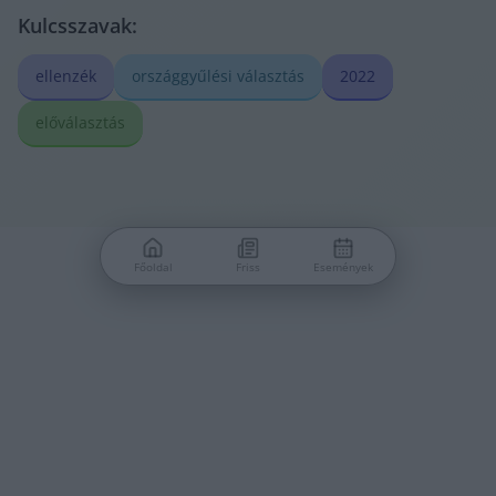
Kulcsszavak:
ellenzék
országgyűlési választás
2022
előválasztás
Főoldal
Friss
Események