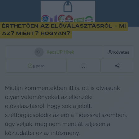
Érthetően az előválasztásról – Mi
az? Miért? Hogyan?
KecsUP Hírek
Követés
K
H
5
perc
Miután kommentekben itt is, ott is olvasunk 
olyan véleményeket az ellenzéki 
előválasztásról, hogy sok a jelölt, 
szétforgácsolódik az erő a Fidesszel szemben, 
úgy véljük, még nem ment át teljesen a 
köztudatba ez az intézmény.