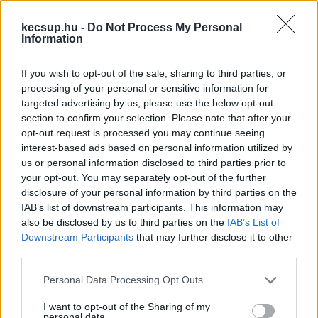
versenyt. De a Fideszben is úgy gondolhatták, 
kecsup.hu -
Do Not Process My Personal
hogy ami egyszer összejött, az nem biztos, hogy 
Information
újra megtörténik, mert talán a körülmények nem 
úgy alakulnak megint. A nyertes választás után 
If you wish to opt-out of the sale, sharing to third parties, or
processing of your personal or sensitive information for
csavartak egyet a választási törvényen. 
targeted advertising by us, please use the below opt-out
Eltörölték a kétfordulós választási rendszert. 
section to confirm your selection. Please note that after your
Addig az úgy működött, hogy ahol az induló 
opt-out request is processed you may continue seeing
interest-based ads based on personal information utilized by
jelölt nem győzött 50%+1 szavazattal az első 
us or personal information disclosed to third parties prior to
fordulóban, ott tartottak egy második fordulót is, 
your opt-out. You may separately opt-out of the further
disclosure of your personal information by third parties on the
ahol már muszáj volt összeállnia az ellenzéknek, 
IAB’s list of downstream participants. This information may
ha győzni akart, és egymás javára vissza kellett 
also be disclosed by us to third parties on the
IAB’s List of
lépniük ehhez, támogatva a legesélyesebb 
Downstream Participants
that may further disclose it to other
third parties.
jelöltet. Még ha nem is volt egységes az 
ellenzék hozzáállása a második fordulókhoz 
Please note that this website/app uses one or more Google
Personal Data Processing Opt Outs
services and may gather and store information including but
korábban (sokszor nem volt visszalépés az 
not limited to your visit or usage behaviour. You may click to
I want to opt-out of the Sharing of my
personal data.