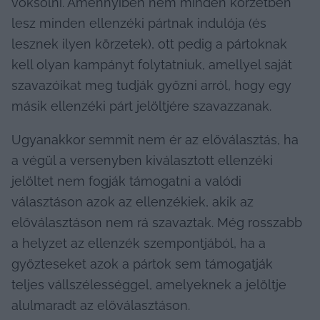
voksolni. Amennyiben nem minden körzetben 
lesz minden ellenzéki pártnak indulója (és 
lesznek ilyen körzetek), ott pedig a pártoknak 
kell olyan kampányt folytatniuk, amellyel saját 
szavazóikat meg tudják győzni arról, hogy egy 
másik ellenzéki párt jelöltjére szavazzanak.
Ugyanakkor semmit nem ér az előválasztás, ha 
a végül a versenyben kiválasztott ellenzéki 
jelöltet nem fogják támogatni a valódi 
választáson azok az ellenzékiek, akik az 
előválasztáson nem rá szavaztak. Még rosszabb 
a helyzet az ellenzék szempontjából, ha a 
győzteseket azok a pártok sem támogatják 
teljes vállszélességgel, amelyeknek a jelöltje 
alulmaradt az előválasztáson.