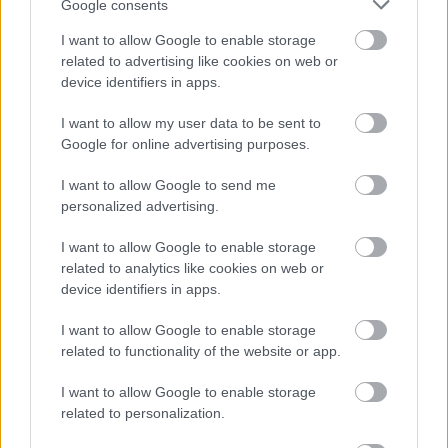
Google consents
I want to allow Google to enable storage
A Kúria döntése után fordultunk a hatósághoz, 
related to advertising like cookies on web or
hogy rendben vannak-e a feltüntetett adatok. A 
device identifiers in apps.
Kúria is kitér arra, hogy az NMHH 
I want to allow my user data to be sent to
nyilvántartásában a Kecskeméti Lapok 
Google for online advertising purposes.
nyomtatott és internetes verzióját is a 
I want to allow Google to send me
Kecskeméti Lapok Kft. adja ki. Csakhogy az 
personalized advertising.
impresszum szerint ennek a cégnek a 
I want to allow Google to enable storage
megbízásából a Kecskeméti Televízió Kft. a kiadó 
related to analytics like cookies on web or
Kozák Polett főszerkesztőségével. Vagyis az 
device identifiers in apps.
önkormányzati sajtó. Ez pedig jelentőséggel bírt 
I want to allow Google to enable storage
a Kúria döntésében is. Hiszen amíg a Nemzeti 
related to functionality of the website or app.
Választási Bizottság (NVB) lényegében azt 
I want to allow Google to enable storage
mondta ki, hogy 
nincs itt semmi látnivaló és 
related to personalization.
tévedett a területi választási bizottság
, addig a 