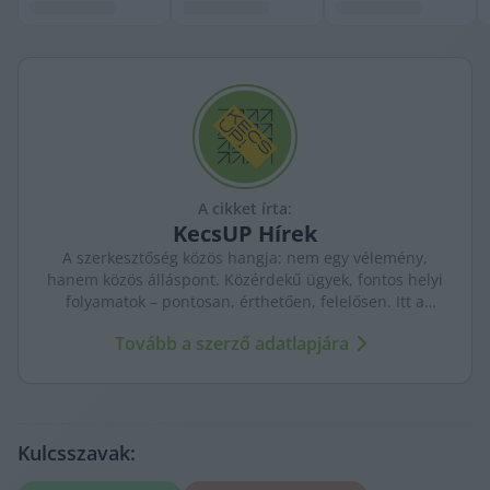
A cikket írta:
KecsUP
Hírek
A szerkesztőség közös hangja: nem egy vélemény,
hanem közös álláspont. Közérdekű ügyek, fontos helyi
folyamatok – pontosan, érthetően, felelősen. Itt a
KecsUP maga szólal meg.
Tovább a szerző adatlapjára
Kulcsszavak: