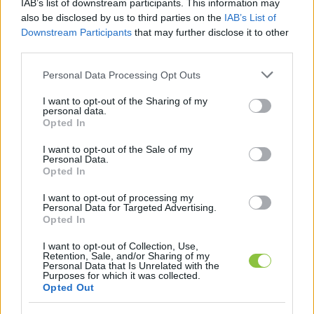
IAB’s list of downstream participants. This information may
also be disclosed by us to third parties on the
IAB’s List of
Downstream Participants
that may further disclose it to other
third parties.
Please note that this website/app uses one or more Google
Personal Data Processing Opt Outs
services and may gather and store information including but
not limited to your visit or usage behaviour. You may click to
I want to opt-out of the Sharing of my
personal data.
grant or deny consent to Google and its third-party tags to
Opted In
use your data for below specified purposes in below Google
HIRDETÉS
consent section.
I want to opt-out of the Sale of my
Personal Data.
Opted In
I want to opt-out of processing my
Personal Data for Targeted Advertising.
Opted In
I want to opt-out of Collection, Use,
Retention, Sale, and/or Sharing of my
Personal Data that Is Unrelated with the
Purposes for which it was collected.
Opted Out
A Kecskeméti Lapok internetes verziójának 
impresszuma
 már egy ideje nem elérhető.