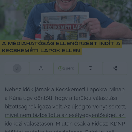
A médiahatóság ellenőrzést indít a
Kecskeméti Lapok ellen
2
perc
K
H
Nehéz idők járnak a Kecskeméti Lapokra. Minap 
a Kúria úgy döntött, hogy a területi választási 
bizottságnak igaza volt. 
Az újság törvényt sértett, 
mivel nem biztosította az esélyegyenlőséget az 
időközi választáson
. Miután csak a Fidesz-KDNP 