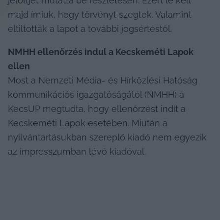
jelöltjét mutatta be részletesen. Ezért le kell 
majd írniuk, hogy törvényt szegtek. Valamint 
eltiltották a lapot a további jogsértéstől.
NMHH ellenőrzés indul a Kecskeméti Lapok 
ellen
Most a Nemzeti Média- és Hírközlési Hatóság 
kommunikációs igazgatóságától (NMHH) a 
KecsUP megtudta, hogy ellenőrzést indít a 
Kecskeméti Lapok esetében. Miután a 
nyilvántartásukban szereplő kiadó nem egyezik 
az impresszumban lévő kiadóval.