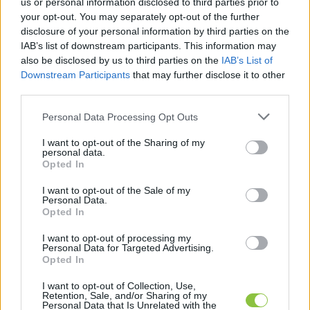
us or personal information disclosed to third parties prior to
posztolt már a járdáról korábban is az ellenzéki 
your opt-out. You may separately opt-out of the further
disclosure of your personal information by third parties on the
képviselő, sürgetve, hogy történjen már valami. 
IAB’s list of downstream participants. This information may
És ezért is vitte közgyűlés elé a témát 
also be disclosed by us to third parties on the
IAB’s List of
indítványban. Közben levelezett és telefonon 
Downstream Participants
that may further disclose it to other
third parties.
egyeztetett a városházával, a városüzemeltetési 
Please note that this website/app uses one or more Google
céggel és a színház igazgatójával is. Az 
Personal Data Processing Opt Outs
services and may gather and store information including but
önkormányzati sajtó pedig -ki tudja, miért- 
not limited to your visit or usage behaviour. You may click to
I want to opt-out of the Sharing of my
personal data.
Jánosi Istvánnal készített interjút a helyszínen, 
grant or deny consent to Google and its third-party tags to
Opted In
use your data for below specified purposes in below Google
aki elmondta, hogy a polgármester azzal a 
consent section.
I want to opt-out of the Sale of my
kéréssel fordult a fentebb említett 
Personal Data.
Opted In
önkormányzati céghez, hogy cseréljék ki a 
burkolatot a színház előtt. Miután önkormányzati 
I want to opt-out of processing my
Personal Data for Targeted Advertising.
képviselőként nyilatkozott, és nem a városháza 
Opted In
vagy a polgármester ideiglenes szóvivőjeként, 
I want to opt-out of Collection, Use,
ezért a közügyeket jól ismerők talán 
Retention, Sale, and/or Sharing of my
Personal Data that Is Unrelated with the