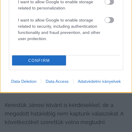
I want to allow Google to enable storage
related to personalization.
I want to allow Google to enable storage
related to security, including authentication
functionality and fraud prevention, and other
user protection.
„Tessék választani!👍Ahogyan halad előre a 
munka, egyre több arc jelenik meg majd.😄 A 
CONFIRM
lényeg az, mielőbb legyen egy hibátlan burkolat 
a színházunk előtt!”
Data Deletion
Data Access
Adatvédelmi irányelvek
Jánosit kerestük, de nem válaszolt
Kerestük Jánosi Istvánt is kérdésekkel, de a 
megadott határidőig nem kaptunk válaszokat. A 
következőket szerettük volna megtudni: