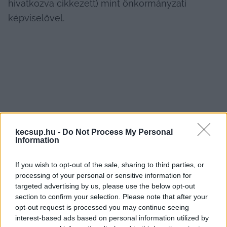
hivatkozva cikkezett) mint önkormányzati 
képviselővel.
kecsup.hu -
Do Not Process My Personal
Information
Az ellenzéki körzetben zajló beruházásról a 
szomszéd körzet fideszes képviselője 
If you wish to opt-out of the sale, sharing to third parties, or
nyilatkozott az önkrományzati médiacégnek
processing of your personal or sensitive information for
targeted advertising by us, please use the below opt-out
Csakhogy a színház nem Jánosi István 
section to confirm your selection. Please note that after your
opt-out request is processed you may continue seeing
körzetében van (vagyis a 9-esben), hanem Király 
interest-based ads based on personal information utilized by
Józsefében, a 8. választókörzetben. Ezért is 