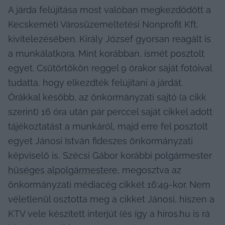
A járda felújítása most valóban megkezdődött a 
Kecskeméti Városüzemeltetési Nonprofit Kft. 
kivitelezésében. Király József gyorsan reagált is 
a munkálatkora. Mint korábban, ismét posztolt 
egyet. Csütörtökön reggel 9 órakor saját fotóival 
tudatta, hogy elkezdték felújítani a járdát. 
Órákkal később, az önkormányzati sajtó (a cikk 
szerint) 16 óra után pár perccel saját cikkel adott 
tájékoztatást a munkáról, majd erre fel posztolt 
egyet Jánosi István fideszes önkormányzati 
képviselő is, Szécsi Gábor korábbi polgármester 
hűséges alpolgármestere,
 megosztva az 
önkormányzati médiacég cikkét 16:49-kor. Nem 
véletlenül osztotta meg a cikket Jánosi, hiszen a 
KTV vele készített interjút (és így a hiros.hu is rá 