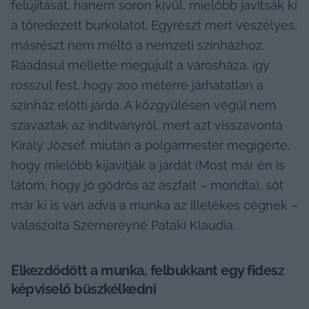
felújítását, hanem soron kívül, mielőbb javítsák ki 
a töredezett burkolatot. Egyrészt mert veszélyes, 
másrészt nem méltó a nemzeti színházhoz. 
Ráadásul mellette megújult a városháza, így 
rosszul fest, hogy 200 méterre járhatatlan a 
színház előtti járda. A közgyűlésen végül nem 
szavaztak az indítványról, mert azt visszavonta 
Király József, miután a polgármester megígérte, 
hogy mielőbb kijavítják a járdát (Most már én is 
látom, hogy jó gödrös az aszfalt – mondta), sőt 
már ki is van adva a munka az illetékes cégnek – 
válaszolta Szemereyné Pataki Klaudia.
Elkezdődött a munka, felbukkant egy fidesz 
képviselő büszkélkedni