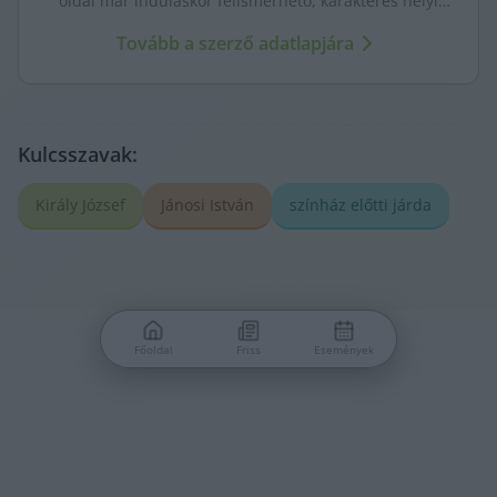
oldal már induláskor felismerhető, karakteres helyi
médiává váljon.
Tovább a szerző adatlapjára
Kulcsszavak:
Király József
Jánosi István
színház előtti járda
Főoldal
Friss
Események