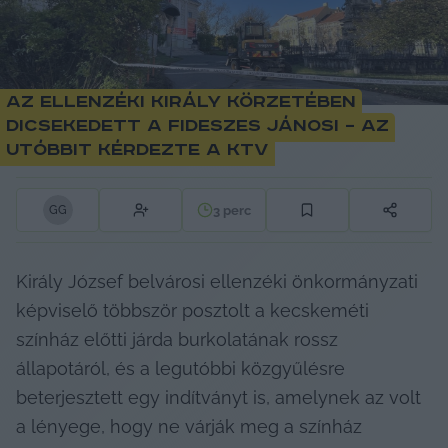
Az ellenzéki Király körzetében
dicsekedett a fideszes Jánosi – az
utóbbit kérdezte a KTV
3
perc
G
G
Király József belvárosi ellenzéki önkormányzati 
képviselő többször posztolt a kecskeméti 
színház előtti járda burkolatának rossz 
állapotáról, és a legutóbbi közgyűlésre 
beterjesztett egy indítványt is, amelynek az volt 
a lényege, hogy ne várják meg a színház 