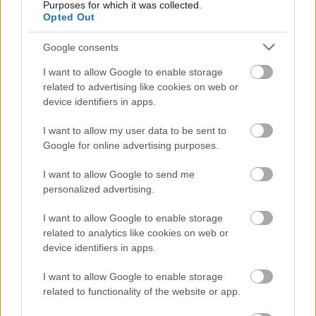
Purposes for which it was collected.
csodálkoztak is, hogy miért ő nyilatkozik 
Opted Out
önkormányzati képviselőként egy olyan 
beruházásról, amely Király József körzetében 
Google consents
van, és olyan ügyről, amellyel Király aktívan 
I want to allow Google to enable storage
related to advertising like cookies on web or
foglalkozott.
device identifiers in apps.
I want to allow my user data to be sent to
Király: Ahogy halad a munka, egyre több arc 
Google for online advertising purposes.
jelenik meg
I want to allow Google to send me
Király József később saját posztjához 
personalized advertising.
kommentelve a következővel reagálta le Jánosi 
I want to allow Google to enable storage
István posztját:
related to analytics like cookies on web or
device identifiers in apps.
HIRDETÉS
I want to allow Google to enable storage
related to functionality of the website or app.