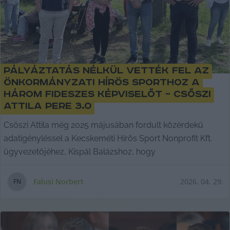
Pályáztatás nélkül vették fel az
önkormányzati Hírös Sporthoz a
három fideszes képviselőt – Csőszi
Attila pere 3.0
Csőszi Attila még 2025 májusában fordult közérdekű
adatigényléssel a Kecskeméti Hírös Sport Nonprofit Kft.
ügyvezetőjéhez, Kispál Balázshoz, hogy
Falusi Norbert
2026. 04. 29.
F
N