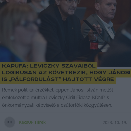
Kapufa: Leviczky szavaiból
logikusan az következik, hogy Jánosi
is „pálfordulást” hajtott végre
Remek politikai érzékkel, éppen Jánosi István mellől
emlékezett a múltra Leviczky Cirill Fidesz-KDNP-s
önkormányzati képviselő a csütörtöki közgyűlésen,
KecsUP Hírek
2023. 10. 19.
K
H