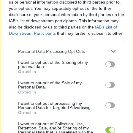
us or personal information disclosed to third parties prior to
nem reagálnak
your opt-out. You may separately opt-out of the further
Lévai Jánosné, kecskeméti fideszes képviselő olyan
disclosure of your personal information by third parties on the
IAB’s list of downstream participants. This information may
pánikkeltő, droggal kapcsolatos hírt közölt Facebook
also be disclosed by us to third parties on the
IAB’s List of
oldalán, amelyet már 2012-ben megcáfoltak. A
Downstream Participants
that may further disclose it to other
third parties.
Balla Szilárd
2025. 04. 25.
B
S
Please note that this website/app uses one or more Google
Personal Data Processing Opt Outs
services and may gather and store information including but
not limited to your visit or usage behaviour. You may click to
I want to opt-out of the Sharing of my
personal data.
grant or deny consent to Google and its third-party tags to
Opted In
use your data for below specified purposes in below Google
consent section.
I want to opt-out of the Sale of my
Personal Data.
Opted In
I want to opt-out of processing my
Personal Data for Targeted Advertising.
Opted In
I want to opt-out of Collection, Use,
Retention, Sale, and/or Sharing of my
Personal Data that Is Unrelated with the