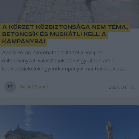
A körzet közbiztonsága nem téma,
betoncsík és muskátli kell a
kampányba!
Április 20-án, szombaton elstartol a 2024-es
önkormányzati választások aláírásgyűjtése, ám a
képviselőjelöltek egyéni kampányai már hónapok óta
zajlanak,
Bajáki Zsanett
2024. 04. 19.
B
Z