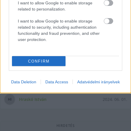
I want to allow Google to enable storage
related to personalization.
I want to allow Google to enable storage
related to security, including authentication
functionality and fraud prevention, and other
Egy névtelen közérdekű bejelentés
user protection.
szerint szabálytalanságok
történtek a Hírös Sportnál, Király
József feljelentést tett
CONFIRM
A Szövetség önkormányzati képviselője pénteken
sajtótájékoztatón számolt be egy névtelen közérdekű
bejelentésről, amelyet tudomása szerint minden
Data Deletion
Data Access
Adatvédelmi irányelvek
Hraskó István
2024. 06. 01.
H
I
HIRDETÉS