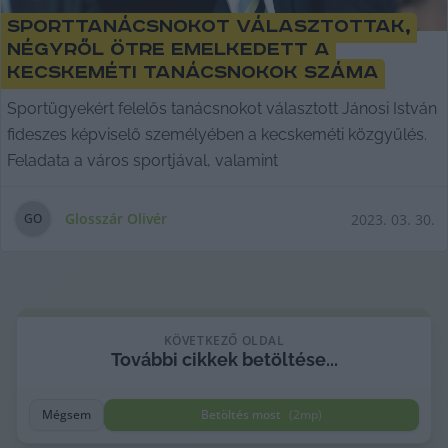
Sporttanácsnokot választottak,
négyről ötre emelkedett a
kecskeméti tanácsnokok száma
Sportügyekért felelős tanácsnokot választott Jánosi István
fideszes képviselő személyében a kecskeméti közgyűlés.
Feladata a város sportjával, valamint
Glosszár Olivér
2023. 03. 30.
G
O
KÖVETKEZŐ OLDAL
További cikkek betöltése...
Mégsem
Betöltés most
(
2
mp)