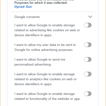
Purposes for which it was collected.
Opted Out
Vallási és politikai csörte alakult ki
Kecskemét új testvérvárosának
Google consents
kapcsán
I want to allow Google to enable storage
A csütörtöki kecskeméti közgyűlés felhatalmazta
related to advertising like cookies on web or
Szemereyné Pataki Klaudia polgármestert a magyar, az
device identifiers in apps.
angol és a török nyelvű testvérvárosi megállapodás
I want to allow my user data to be sent to
Google for online advertising purposes.
Balla Szilárd
2025. 02. 21.
B
S
I want to allow Google to send me
personalized advertising.
I want to allow Google to enable storage
related to analytics like cookies on web or
device identifiers in apps.
I want to allow Google to enable storage
related to functionality of the website or app.