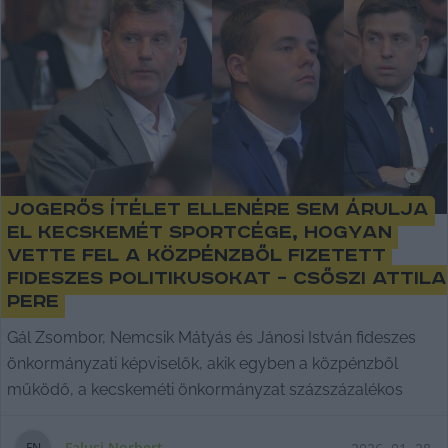
Jogerős ítélet ellenére sem árulja
el Kecskemét sportcége, hogyan
vette fel a közpénzből fizetett
fideszes politikusokat – Csőszi Attila
pere
Gál Zsombor, Nemcsik Mátyás és Jánosi István fideszes
önkormányzati képviselők, akik egyben a közpénzből
működő, a kecskeméti önkormányzat százszázalékos
Falusi Norbert
F
N