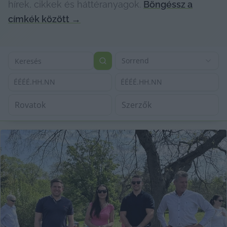
hírek, cikkek és háttéranyagok.
Böngéssz a
címkék között
→
Sorrend
ÉÉÉÉ.HH.NN
ÉÉÉÉ.HH.NN