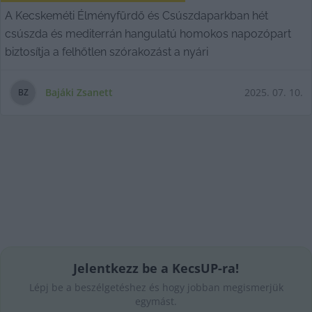
A Kecskeméti Élményfürdő és Csúszdaparkban hét
csúszda és mediterrán hangulatú homokos napozópart
biztosítja a felhőtlen szórakozást a nyári
Bajáki Zsanett
2025. 07. 10.
B
Z
Jelentkezz be a KecsUP-ra!
Lépj be a beszélgetéshez és hogy jobban megismerjük
egymást.