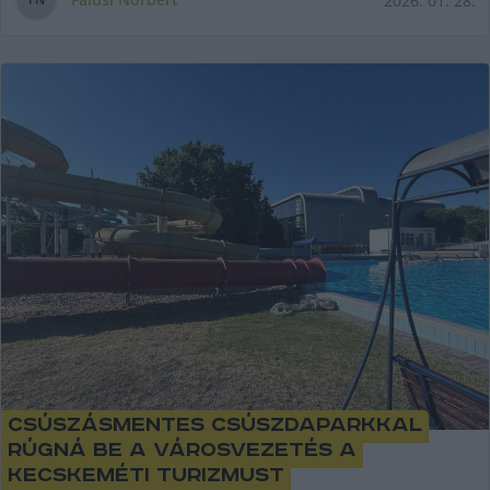
2026. 01. 28.
Csúszásmentes csúszdaparkkal
rúgná be a városvezetés a
kecskeméti turizmust