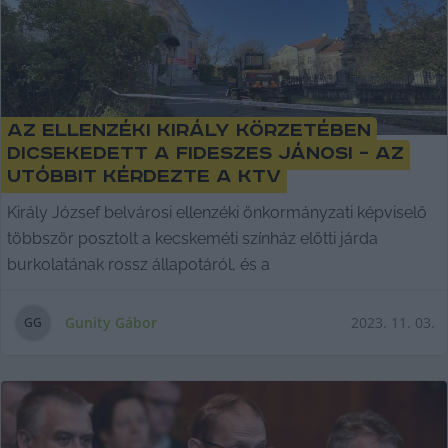
Az ellenzéki Király körzetében
dicsekedett a fideszes Jánosi – az
utóbbit kérdezte a KTV
Király József belvárosi ellenzéki önkormányzati képviselő
többször posztolt a kecskeméti színház előtti járda
burkolatának rossz állapotáról, és a
Gunity Gábor
2023. 11. 03.
G
G