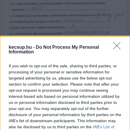
kecsup.hu -
Do Not Process My Personal
Information
If you wish to opt-out of the sale, sharing to third parties, or
processing of your personal or sensitive information for
A polgármester ingatlanjának szomszédjában 
targeted advertising by us, please use the below opt-out
25%-os tulajdonrésze van férjének, 
Szemerey 
section to confirm your selection. Please note that after your
opt-out request is processed you may continue seeing
Szabolcsnak
. Ez a telek 3252 négyzetméter 
interest-based ads based on personal information utilized by
nagyságú, a területen szőlőtermesztés folyik. 
us or personal information disclosed to third parties prior to
Szemerey Szabolcs,
 az egyetemi alapítvány 
your opt-out. You may separately opt-out of the further
disclosure of your personal information by third parties on the
stratégiai igazgatója
 2020-ban vásárolta 
IAB’s list of downstream participants. This information may
tulajdonrészét, és további két magánszeméllyel 
also be disclosed by us to third parties on the
IAB’s List of