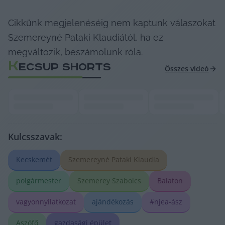
Cikkünk megjelenéséig nem kaptunk válaszokat 
Szemereyné Pataki Klaudiától, ha ez 
megváltozik, beszámolunk róla.
K
ECSUP SHORTS
Összes videó
Kulcsszavak:
Kecskemét
Szemereyné Pataki Klaudia
polgármester
Szemerey Szabolcs
Balaton
vagyonnyilatkozat
ajándékozás
#njea-ász
Aszófő
gazdasági épület