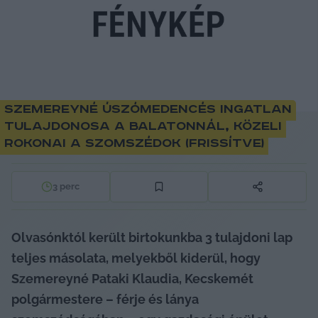
Szemereyné úszómedencés ingatlan
tulajdonosa a Balatonnál, közeli
rokonai a szomszédok (frissítve)
3
perc
Olvasónktól került birtokunkba 3 tulajdoni lap 
teljes másolata, melyekből kiderül, hogy 
Szemereyné Pataki Klaudia, Kecskemét 
polgármestere – férje és lánya 