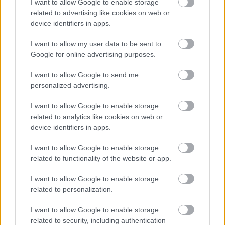
I want to allow Google to enable storage
Alapítvány felügyelőbizottsága (amelyben 
related to advertising like cookies on web or
Szemereyné Pataki Klaudia is ül) a 2021. 
device identifiers in apps.
augusztus 4-i ülésén még arról döntött, hogy 
I want to allow my user data to be sent to
nem időszerű a kötvény lejegyzése, majd 
Google for online advertising purposes.
néhány napon belül, 2021. augusztus 10-én – 
I want to allow Google to send me
azaz 
egy nappal az aszófői ingatlanra való 
personalized advertising.
bejegyzés után –
 kezdeményezett elektronikus 
szavazás

I want to allow Google to enable storage
related to analytics like cookies on web or
 alkalmával már arról, hogy támogatja a 22,5 
device identifiers in apps.
milliárd Ft-os kötvény lejegyzését.
I want to allow Google to enable storage
related to functionality of the website or app.
HIRDETÉS
I want to allow Google to enable storage
related to personalization.
I want to allow Google to enable storage
related to security, including authentication