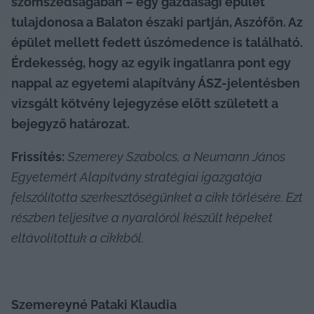
szomszédságában – egy gazdasági épület 
tulajdonosa a Balaton északi partján, Aszófőn. Az 
épület mellett fedett úszómedence is található. 
Érdekesség, hogy az egyik ingatlanra pont egy 
nappal az egyetemi alapítvány ÁSZ-jelentésben 
vizsgált kötvény lejegyzése előtt született a 
bejegyző határozat.
Frissítés: 
Szemerey Szabolcs, a Neumann János 
Egyetemért Alapítvány stratégiai igazgatója 
felszólította szerkesztőségünket a cikk törlésére. Ezt 
részben teljesítve a nyaralóról készült képeket 
eltávolítottuk a cikkből.
Szemereyné Pataki Klaudia