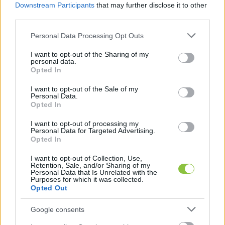
Downstream Participants
that may further disclose it to other
osztozik a szőlősön.
third parties.
Szintén a szomszédban van még egy kisebb 
Please note that this website/app uses one or more Google
Personal Data Processing Opt Outs
telek (egészen pontosan 622 m²), aminek fele-
services and may gather and store information including but
not limited to your visit or usage behaviour. You may click to
I want to opt-out of the Sharing of my
fele arányban tulajdonosa a polgármester férje 
personal data.
grant or deny consent to Google and its third-party tags to
Opted In
és lánya. Ennek a területnek a megnevezése 
„rét 
use your data for below specified purposes in below Google
consent section.
és gazdasági épület és közforgalom elől el nem 
I want to opt-out of the Sale of my
Personal Data.
zárt magánút”
.
Opted In
I want to opt-out of processing my
Personal Data for Targeted Advertising.
Mindketten 2021. augusztus 9-én, vásárlás 
Opted In
útján lettek tulajdonosok – ekkor a 
I want to opt-out of Collection, Use,
polgármester lánya 17 éves volt.
Retention, Sale, and/or Sharing of my
Personal Data that Is Unrelated with the
Purposes for which it was collected.
Opted Out
Érdekesség, hogy az
 ÁSZ nagy port kavaró 
Google consents
jelentése szerint
 a Neumann János Egyetemért 