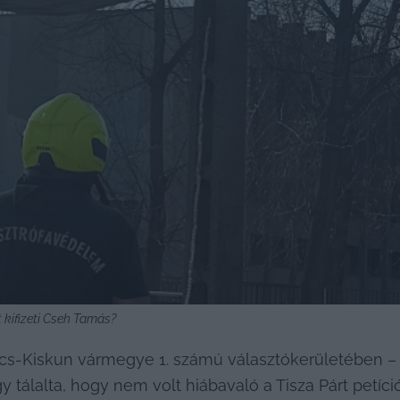
t kifizeti Cseh Tamás?
 Bács-Kiskun vármegye 1. számú választókerületében – 
 tálalta, hogy nem volt hiábavaló a Tisza Párt petíció