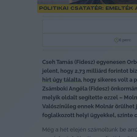
Politikai csatatér: emelték
6
perc
Cseh Tamás (Fidesz) egyenesen Orbá
jelent, hogy 2,73 milliárd forintot b
hírt úgy tálalta
, hogy sikeres volt a
Zsámboki Angéla (Fidesz) önkormány
melyik oldalt segítette ezzel – Molná
Valószínűleg ennek Molnár örülhet j
foglalkozott helyi ügyekkel, szinte 
Még a hét elején számoltunk be arró