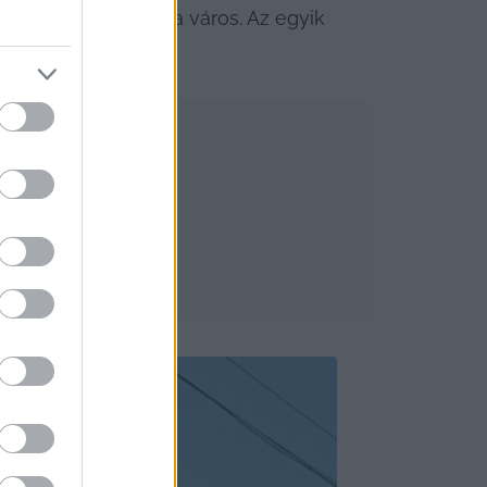
le van az arcával a város. Az egyik 