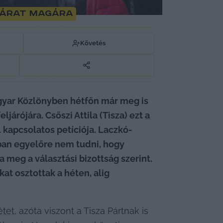
 várat magára
Követés
gyar Közlönyben hétfőn már meg is 
járójára. Csőszi Attila (Tisza) ezt 
a 
l kapcsolatos petíciója. Laczkó-
ban egyelőre nem tudni, hogy 
 meg a választási bizottság szerint. 
t osztottak a héten, alig 
étet
, azóta viszont a Tisza Pártnak is 