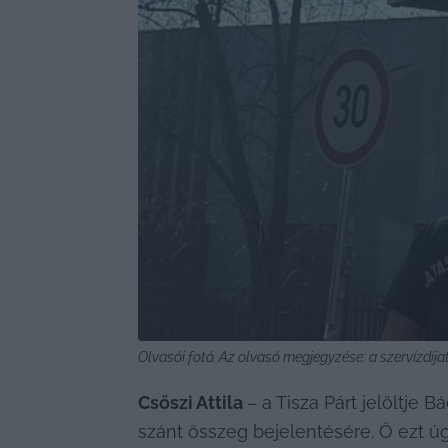
Olvasói fotó. Az olvasó megjegyzése: a szervízdíja
Csőszi Attila 
– a Tisza Párt jelöltje
szánt összeg bejelentésére. Ő ezt úgy