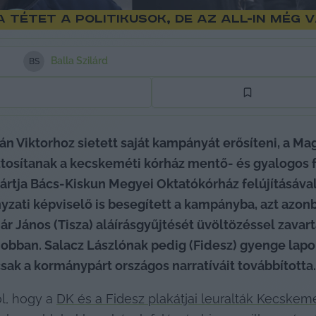
 a tétet a politikusok, de az all-in még
Balla Szilárd
B
S
n Viktorhoz sietett saját kampányát erősíteni, a Ma
iztosítanak a kecskeméti kórház mentő- és gyalogos fel
 pártja Bács-Kiskun Megyei Oktatókórház felújításáva
zati képviselő is besegített a kampányba, azt azon
r János (Tisza) aláírásgyűjtését üvöltözéssel zavarta
obban. Salacz Lászlónak pedig (Fidesz) gyenge lapoka
csak a kormánypárt országos narratíváit továbbította.
l, hogy a 
DK és a Fidesz plakátjai leuralták Kecskem