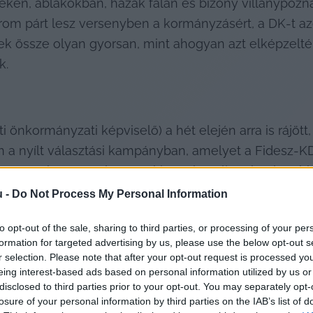
éseken, ablakokban, házak falán és bizony villanypózná
 három párt lesz versenyben a kormányzásért, a DK-t a
ek össze olyan gyorsan, mint ahogyan azt elképzelték
k.
 önkormányzati képviselő) a hét elején arra is rájött,
a nyílt választási kampányban, amelyet a Fidesz-KD
ezetőt, hogy a választásokig ne közöljenek róla több 
ommunikációs gyakorlatban. Kecskemét többet érdeme
u -
Do Not Process My Personal Information
lt levelében
 a politikus.
to opt-out of the sale, sharing to third parties, or processing of your per
formation for targeted advertising by us, please use the below opt-out s
r selection. Please note that after your opt-out request is processed y
eing interest-based ads based on personal information utilized by us or
disclosed to third parties prior to your opt-out. You may separately opt-
losure of your personal information by third parties on the IAB’s list of