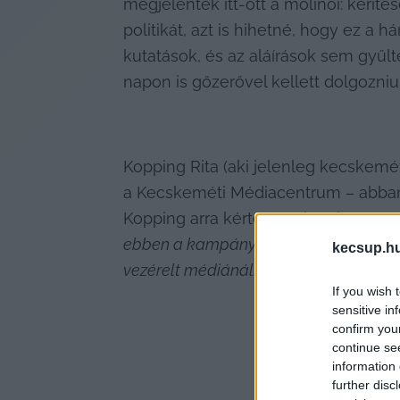
megjelentek itt-ott a molinói: kerít
politikát, azt is hihetné, hogy ez a
kutatások, és az aláírások sem gyűlt
napon is gőzerővel kellett dolgozniu
Kopping Rita (aki jelenleg kecskeméti
a Kecskeméti Médiacentrum – abban 
Kopping arra kérte Kozák Polett ügyv
ebben a kampányüzemmódban működő k
kecsup.h
vezérelt médiánál!” 
– fogalmazott 
nyí
If you wish 
sensitive in
confirm you
continue se
information 
further disc