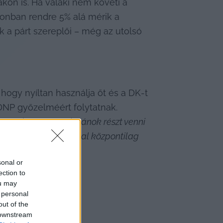
kon is. Ha valaki nem követi a 
zonban rendre 5% alá mérik a 
 a párt szereplői – még az utolsó 
 hogy nyíltan használja őt és a DK-t 
NP győzelméért folytatnak. 
tartalmat. 
„Nem kívánok részt venni 
l egy Fidesz által központilag 
sonal or
ection to
ou may
 personal
out of the
 downstream