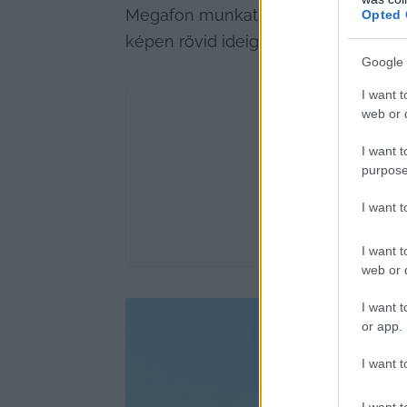
Megafon munkatársai, csak néha helyi
Opted 
képen rövid ideig napszemüveg is társ
Google 
I want t
web or d
I want t
purpose
I want 
I want t
web or d
I want t
or app.
I want t
I want t