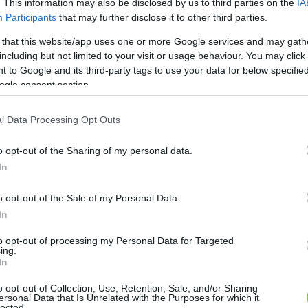
. This information may also be disclosed by us to third parties on the
IA
Participants
that may further disclose it to other third parties.
re esélyes két politikai párt jelöltjeivel foglalkozo
 that this website/app uses one or more Google services and may gath
(Tisza) és 
Salacz Lászlóval
 (Fidesz).
including but not limited to your visit or usage behaviour. You may click 
 to Google and its third-party tags to use your data for below specifi
 2. számú választókerületének kormánypárti jelöltje „
ogle consent section.
órház mentő- és gyalogos feljárójára szánna a kormány
-vel kapcsolatos korábbi kijelentéséből (0,3 százal
l Data Processing Opt Outs
rta, 
„közel 3 milliárd forint Kecskemét és térsége egészs
o opt-out of the Sharing of my personal data.
 ügyekre is. Például újra tudta melegíteni a kecskemét
In
hivatalvezetőként intézett el, és ami a választás előt
o opt-out of the Sale of my Personal Data.
tizálták az intézkedés körülményeit, mert 10 éve prob
In
ldást kerestek rá, akkor cserébe
 gúnyt és lejáratást
to opt-out of processing my Personal Data for Targeted
z arca az önkormányzati médiában, most pedig kampá
ing.
In
eni hergelés
, a 
választópolgárok félelemben tartása
 
o opt-out of Collection, Use, Retention, Sale, and/or Sharing
ersonal Data that Is Unrelated with the Purposes for which it
kormány narratíváinak megfelelően. Országos témák
lected.