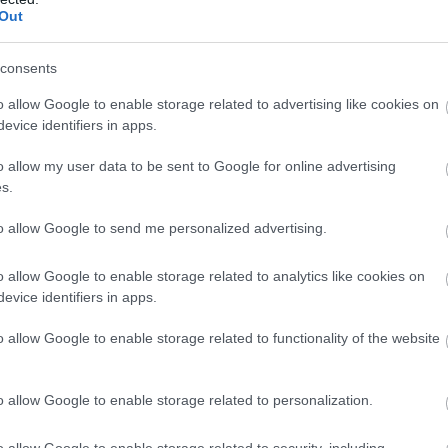
 témákkal is foglalkozik, valamint öltönyben jár és te
Out
ult hozzá (ezt a tűzoltók távolították el a plakátról).
consents
o allow Google to enable storage related to advertising like cookies on
HIRDETÉS
evice identifiers in apps.
o allow my user data to be sent to Google for online advertising
s.
to allow Google to send me personalized advertising.
o allow Google to enable storage related to analytics like cookies on
evice identifiers in apps.
o allow Google to enable storage related to functionality of the website
o allow Google to enable storage related to personalization.
o allow Google to enable storage related to security, including