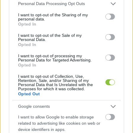
Please note that this website/app uses one or more Google
Personal Data Processing Opt Outs
services and may gather and store information including but
not limited to your visit or usage behaviour. You may click to
I want to opt-out of the Sharing of my
personal data.
grant or deny consent to Google and its third-party tags to
Opted In
use your data for below specified purposes in below Google
consent section.
I want to opt-out of the Sale of my
Personal Data.
Opted In
I want to opt-out of processing my
Personal Data for Targeted Advertising.
Opted In
I want to opt-out of Collection, Use,
Retention, Sale, and/or Sharing of my
Personal Data that Is Unrelated with the
Purposes for which it was collected.
Opted Out
Vízhiány, vízmegtartás, vízpótlás, aszály, 
Google consents
szárazság, elsivatagosodás – manapság gyakran 
I want to allow Google to enable storage
használt szavak. De mi jelenthetné a megoldást 
related to advertising like cookies on web or
ebben a rendkívüli helyzetben? Hiába születtek 
device identifiers in apps.