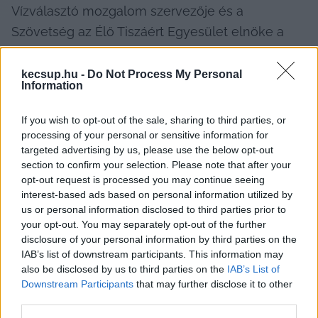
Vízválasztó mozgalom szervezője és a 
Szövetség az Élő Tiszáért Egyesület elnöke a 
KecsUP Híreknek.
kecsup.hu -
Do Not Process My Personal
Nagykörűn forgattunk, abban az 1500 lakosú 
Information
jászsági településen, ahol Balogh Péter él. 
If you wish to opt-out of the sale, sharing to third parties, or
Gazdálkodó geográfusként mutatkozott be: 
processing of your personal or sensitive information for
bértartásban szarvasmarhát legeltet, emellett 
targeted advertising by us, please use the below opt-out
section to confirm your selection. Please note that after your
kaszálót is fenntart. Saját meghatározása szerint 
opt-out request is processed you may continue seeing
azonban elsősorban tanárnak és civilnek tartja 
interest-based ads based on personal information utilized by
magát.
us or personal information disclosed to third parties prior to
your opt-out. You may separately opt-out of the further
disclosure of your personal information by third parties on the
IAB’s list of downstream participants. This information may
also be disclosed by us to third parties on the
IAB’s List of
Downstream Participants
that may further disclose it to other
third parties.