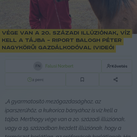
Vége van a 20. századi illúziónak, víz
kell a tájba – riport Balogh Péter
nagykörűi gazdálkodóval (videó)
Falusi Norbert
Követés
F
N
2
perc
„
A gyarmatosító mezőgazdasághoz, az 
iparszerűhöz, a kukorica bányához is víz kell a 
tájba. Merthogy vége van a 20. századi illúziónak, 
vagy a 19. században kezdett illúziónak, hogy a 
természet korlátlan, az erőforrások korlátlanok. Ha 