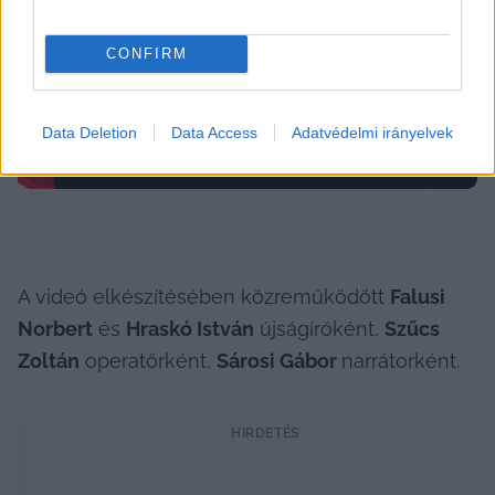
CONFIRM
Data Deletion
Data Access
Adatvédelmi irányelvek
A videó elkészítésében közreműködött 
Falusi 
Norbert
 és 
Hraskó István
 újságíróként, 
Szűcs 
Zoltán
 operatőrként, 
Sárosi Gábor 
narrátorként.
HIRDETÉS