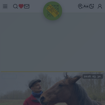
HIRDETÉS
ITTHON
2026. 03. 30.