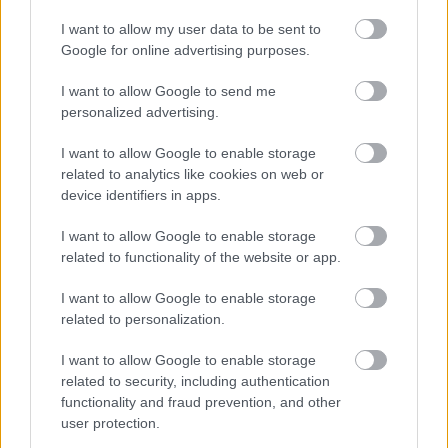
tervek, és hiába hallani politikusoktól hangzatos 
I want to allow my user data to be sent to
kijelentéseket, érdemi előrelépés mégsem 
Google for online advertising purposes.
történt az elmúlt években, sem a Tisza mentén, 
I want to allow Google to send me
sem a Homokhátságon. Ahogyan azt a 2025 
personalized advertising.
novemberi videónkban bemutattuk, hogy 
I want to allow Google to enable storage
kiszáradtak a lakiteleki tőzegbánya-tavak
, és mit 
related to analytics like cookies on web or
okoz – az elvileg csapadékos – őszi időszakban 
device identifiers in apps.
is a vízválság a Homokhátságon.
I want to allow Google to enable storage
related to functionality of the website or app.
Balogh Péter szerint mindenki beleszületik a 
tájba. A huszadik században azonban a modern 
I want to allow Google to enable storage
ember saját döntésével leválasztotta magát a 
related to personalization.
természetről és a tájról. Ezt a távolságot ma 
I want to allow Google to enable storage
tovább erősíti a virtuális és technológiai világ. 
related to security, including authentication
functionality and fraud prevention, and other
Van azonban megoldás, erről szól a KecsUP 
user protection.
Hírek riportja.