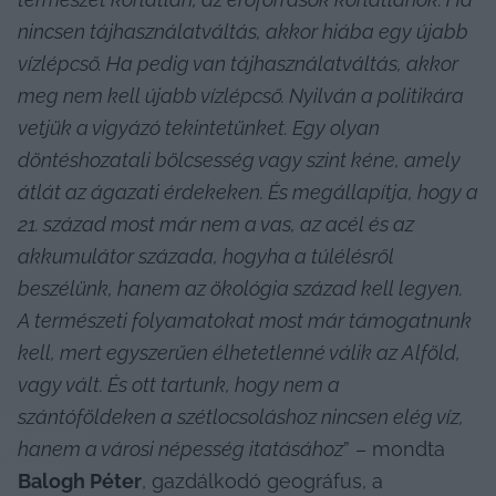
nincsen tájhasználatváltás, akkor hiába egy újabb 
vízlépcső. Ha pedig van tájhasználatváltás, akkor 
meg nem kell újabb vízlépcső. Nyilván a politikára 
vetjük a vigyázó tekintetünket. Egy olyan 
döntéshozatali bölcsesség vagy szint kéne, amely 
átlát az ágazati érdekeken. És megállapítja, hogy a 
21. század most már nem a vas, az acél és az 
akkumulátor százada, hogyha a túlélésről 
beszélünk, hanem az ökológia század kell legyen. 
A természeti folyamatokat most már támogatnunk 
kell, mert egyszerűen élhetetlenné válik az Alföld, 
vagy vált. És ott tartunk, hogy nem a 
szántóföldeken a szétlocsoláshoz nincsen elég víz, 
hanem a városi népesség itatásához
” – mondta 
Balogh Péter
, gazdálkodó geográfus, a 