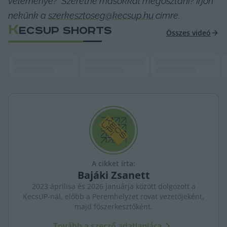
véleménye?  Szeretné másokkal megosztani? Írjon 
nekünk a 
szerkesztoseg@kecsup.hu
 címre. 
K
ECSUP SHORTS
Összes videó
A cikket írta:
Bajáki
Zsanett
2023 áprilisa és 2026 januárja között dolgozott a
KecsUP-nál, előbb a Peremhelyzet rovat vezetőjeként,
majd főszerkesztőként.
Tovább a szerző adatlapjára