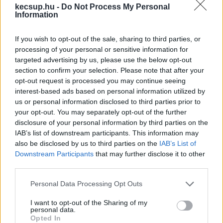
közelgő gyereknapon szépítenek a helyzeten, 
kecsup.hu -
Do Not Process My Personal
Information
és a három fideszes helyi képviselőből álló 
marketingcsapat előrukkol végre valamivel, 
If you wish to opt-out of the sale, sharing to third parties, or
amivel kiszolgálják a városban élő kisgyerekes 
processing of your personal or sensitive information for
családok igényeit. Nos, a dolog ott kezdődik, 
targeted advertising by us, please use the below opt-out
section to confirm your selection. Please note that after your
hogy bár a nemzetközi gyereknap hivatalosan 
opt-out request is processed you may continue seeing
május utolsó vasárnapja, a Kecskeméti Fürdőben 
interest-based ads based on personal information utilized by
us or personal information disclosed to third parties prior to
ezt úgy tűnik május 30-án, azaz szombaton 
your opt-out. You may separately opt-out of the further
tartják, legalábbis a honlapon közzétett felhívás 
disclosure of your personal information by third parties on the
szerint. Ebben szerepel az a 
IAB’s list of downstream participants. This information may
also be disclosed by us to third parties on the
IAB’s List of
visszautasíthatatlannak kevéssé nevezhető 
Downstream Participants
that may further disclose it to other
ajánlat is, amely alapján a gyerekeket ez 
third parties.
alkalomból mesesarokkal, fagyisbódéval, 
Please note that this website/app uses one or more Google
Personal Data Processing Opt Outs
lufihajtogatással és egy kalózzal való fotózkodási 
services and may gather and store information including but
not limited to your visit or usage behaviour. You may click to
I want to opt-out of the Sharing of my
lehetőséggel várják. Arra külön felhívják a 
personal data.
grant or deny consent to Google and its third-party tags to
Opted In
figyelmet, hogy mindezek INGYEN igénybe 