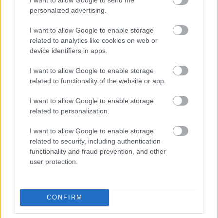
personalized advertising.
I want to allow Google to enable storage
related to analytics like cookies on web or
device identifiers in apps.
I want to allow Google to enable storage
related to functionality of the website or app.
I want to allow Google to enable storage
related to personalization.
Persze, ez is valami, nem kell folyton 
elégedetlennek lenni, gondolhatja most az 
I want to allow Google to enable storage
related to security, including authentication
olvasó, aki, ha egyben kecskeméti adózó is, 
functionality and fraud prevention, and other
akkor azért a figyelmébe ajánlom, hogy a 
user protection.
közelben lévő valamennyi, városi tulajdonú és 
fenntartású fürdőben ingyenes belépéssel (14 év 
CONFIRM
alatt), ajándékokkal, korlátlan csúszdázással, 
nyereménnyel társuló és vízhez kapcsolódó 