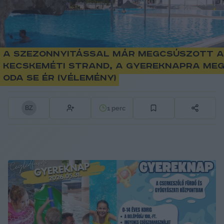
A szezonnyitással már megcsúszott a
kecskeméti strand, a gyereknapra me
oda se ér (Vélemény)
1
perc
B
Z