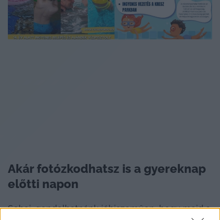
Akár fotózkodhatsz is a gyereknap 
előtti napon
Sebaj, gondolhatnánk jóhiszeműen, hogy majd a 