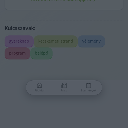
Kulcsszavak:
gyereknap
kecskeméti strand
vélemény
program
belépő
Főoldal
Friss
Események