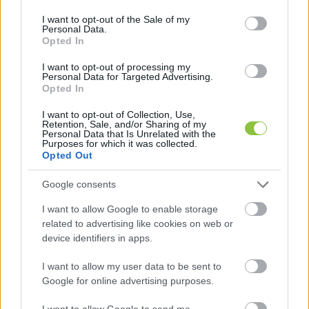
use your data for below specified purposes in below Google
vehetőek a belépőjegyet megfizető 
consent section.
I want to opt-out of the Sale of my
Personal Data.
vendégeknek. 
Opted In
I want to opt-out of processing my
Personal Data for Targeted Advertising.
Opted In
I want to opt-out of Collection, Use,
Retention, Sale, and/or Sharing of my
Personal Data that Is Unrelated with the
Purposes for which it was collected.
Opted Out
Google consents
I want to allow Google to enable storage
related to advertising like cookies on web or
device identifiers in apps.
 - 
I want to allow my user data to be sent to
Google for online advertising purposes.
HIRDETÉS
I want to allow Google to send me