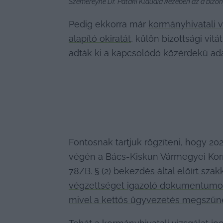
Szemereyné Dr. Pataki Klaudia kezében az a bizon
Pedig ekkorra már 
kormányhivatali v
alapító okiratát
, külön bizottsági vitá
adták ki a kapcsolódó közérdekű ad
Fontosnak tartjuk rögzíteni, hogy 20
végén a Bács-Kiskun Vármegyei Kormá
78/B. § (2) bekezdés által előírt sz
végzettséget igazoló dokumentumok n
mivel a kettős ügyvezetés megszűnés