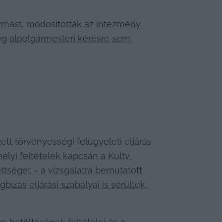
ymást
, módosították 
az intézmény 
ég 
alpolgármesteri kérésre sem 
t törvényességi felügyeleti eljárás 
élyi feltételek kapcsán a Kultv. 
tséget – a vizsgálatra bemutatott 
ás eljárási szabályai is sérültek, 