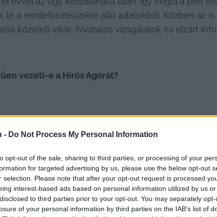
fél évvel az ügy kirobbanása után. Így végül a pert el
le a rendelkezésünkre álló adatokból. Közben az is v
valós közéleti viták, hivatalos vizsgálatok és elzárt i
rűen vezeti-e a Hírös Agórát?
u -
Do Not Process My Personal Information
to opt-out of the sale, sharing to third parties, or processing of your per
ti közélet és így a KecsUP Hírek is komolyabban fogl
formation for targeted advertising by us, please use the below opt-out s
séhez szükséges végzettséggel.
r selection. Please note that after your opt-out request is processed y
eing interest-based ads based on personal information utilized by us or
önkormányzati képviselő nyilatkozata után került a nyi
disclosed to third parties prior to your opt-out. You may separately opt-
losure of your personal information by third parties on the IAB’s list of
ő maga is próbálta ellenőrizni az igazgató végzettségét