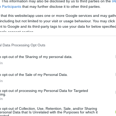
. This information may also be disclosed by us to third parties on the
IA
őtől, amivel tudja igazolni, hogy megvan a végzettsé
Participants
that may further disclose it to other third parties.
eddig még erre nem kerített sort” – mondta Hódi Zsuz
 that this website/app uses one or more Google services and may gath
including but not limited to your visit or usage behaviour. You may click 
22-én kérdéseket küldtünk Hódi Zsuzsannának, Bán Já
 to Google and its third-party tags to use your data for below specifi
ogle consent section.
érdeztük, hogy rendelkezik-e a szükséges végzettségge
nk választ és ezt később a bíróság is rögzítette. 
l Data Processing Opt Outs
ggyel, igyekeztünk utánajárni az igazságnak, miközbe
o opt-out of the Sharing of my personal data.
In
o opt-out of the Sale of my Personal Data.
HIRDETÉS
In
to opt-out of processing my Personal Data for Targeted
ing.
In
o opt-out of Collection, Use, Retention, Sale, and/or Sharing
ersonal Data that Is Unrelated with the Purposes for which it
lected.