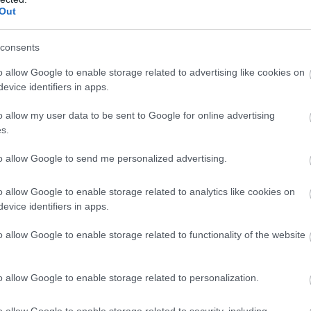
Out
consents
o allow Google to enable storage related to advertising like cookies on
et került elő az ügyben, de a legfontosabb dokumentu
evice identifiers in apps.
hozzá a Barta Dóra végzettségeit igazoló iratokhoz,
táztak úgy a Hírös Agóra vezetőjének kinevezéséről
o allow my user data to be sent to Google for online advertising
s.
tak hozzáférhetők. Egyszer ugyan behozta magával a
to allow Google to send me personalized advertising.
o allow Google to enable storage related to analytics like cookies on
evice identifiers in apps.
o allow Google to enable storage related to functionality of the website
o allow Google to enable storage related to personalization.
o allow Google to enable storage related to security, including