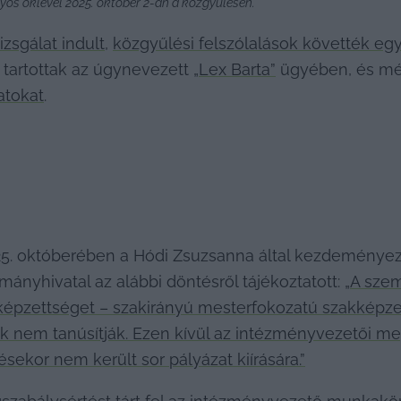
yos oklevél 2025. október 2-án a közgyűlésen.
izsgálat indult
, 
közgyűlési felszólalások követték eg
t tartottak az úgynevezett 
„Lex Barta”
 ügyében, és m
atokat
. 
25. októberében a Hódi Zsuzsanna által kezdeményezet
nyhivatal az alábbi döntésről tájékoztatott: 
„A szem
akképzettséget – szakirányú mesterfokozatú szakképzet
em tanúsítják. Ezen kívül az intézményvezetői megbíz
ekor nem került sor pályázat kiírására.”