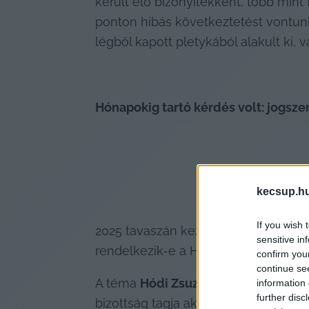
került elő bizonyítékként, több mint 
ponton hibás következtetést vontunk 
légből kapott pletykából alakult ki, 
Hónapokig tartó kérdés volt: jogsze
kecsup.h
If you wish 
2025 tavaszán kezdett el a kecskemé
sensitive in
rendelkezik-e a Hírös Agóra vezeté
confirm you
continue se
A téma 
Hódi Zsuzsanna
 (Mi Hazánk) 
information 
further disc
bizottság tagja akkor arról beszélt: 