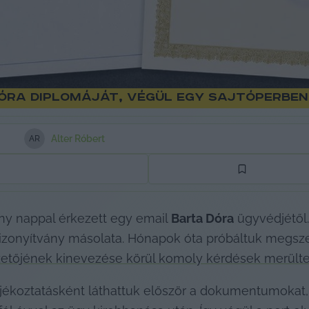
óra diplomáját, végül egy sajtóperbe
Alter Róbert
A
R
ány nappal érkezett egy email 
Barta Dóra
 ügyvédjétől.
onyítvány másolata. Hónapok óta próbáltuk megszere
etőjének kinevezése körül komoly kérdések merültek
jékoztatásként láthattuk először a dokumentumokat, 