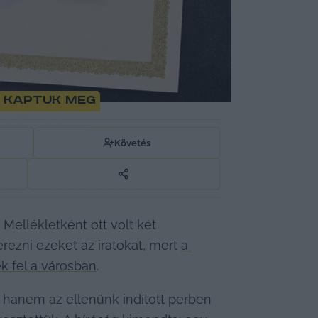
n kaptuk meg
Követés
 Mellékletként ott volt két 
zni ezeket az iratokat, mert 
a 
 fel a városban
.
hanem az ellenünk indított perben 