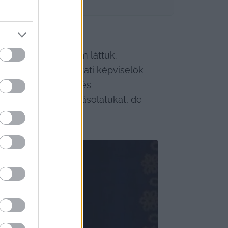
mokat továbbra sem láttuk. 
 hanem önkormányzati képviselők 
, hogy a diplomák és 
 polgármester a másolatukat, de 