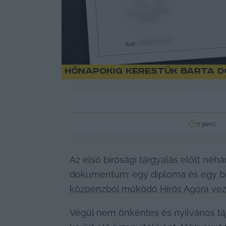
Hónapokig kerestük Barta D
7
perc
Az első bírósági tárgyalás előtt néh
dokumentum: egy diploma és egy biz
közpénzből működő Hírös Agóra vez
Végül nem önkéntes és nyilvános tá