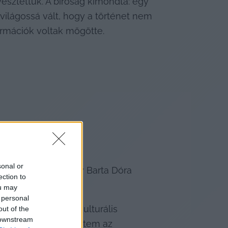
vesztettük. A bíróság kimondta: egy 
ilágossá vált, hogy a történet nem 
nformációk voltak mögötte.
sonal or
alkozni azzal, hogy Barta Dóra 
ection to
ou may
 personal
lvánosság elé. A kulturális 
out of the
 downstream
. „Már két ízben kértem az 