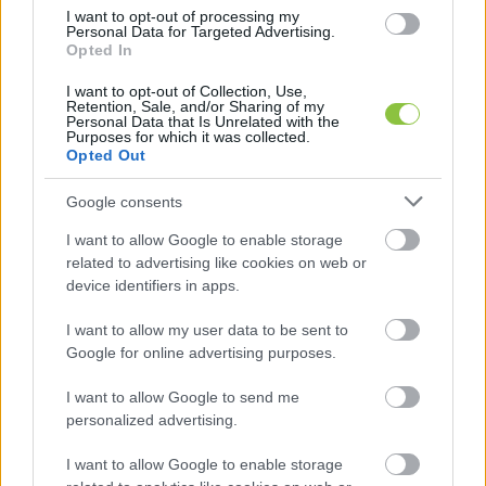
I want to opt-out of processing my
Personal Data for Targeted Advertising.
Opted In
I want to opt-out of Collection, Use,
Retention, Sale, and/or Sharing of my
Personal Data that Is Unrelated with the
Purposes for which it was collected.
Opted Out
Google consents
I want to allow Google to enable storage
Székesfehérvár fideszes
related to advertising like cookies on web or
device identifiers in apps.
polgármestere több szempontból is
másképp értékeli a választásokat,
I want to allow my user data to be sent to
mint párttársai
Google for online advertising purposes.
Cser-Palkovics András, Székesfehérvár kormánypárti
I want to allow Google to send me
polgármestere a 24.hu-nak adott interjút, amiben
personalized advertising.
elmondta, hogy "a háború mellett más témákkal is
I want to allow Google to enable storage