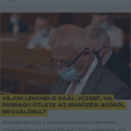
Vajon lemond-e Gaál József, ha
Parragh ötlete az iparűzési adóról
megvalósul?
Alaposan borzolja a kedélyeket bizonyára nem kevés
polgármesteri hivatalban Parragh László bejelentése, ami