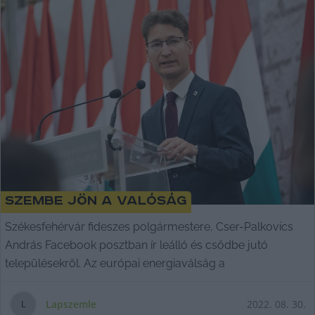
Szembe jön a valóság
Székesfehérvár fideszes polgármestere, Cser-Palkovics
András Facebook posztban ír leálló és csődbe jutó
településekről. Az európai energiaválság a
Lapszemle
2022. 08. 30.
L