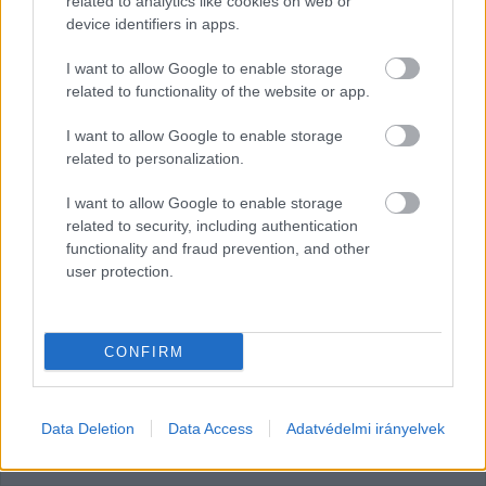
related to analytics like cookies on web or
Lapszemle
2024. 06. 21.
L
device identifiers in apps.
I want to allow Google to enable storage
related to functionality of the website or app.
I want to allow Google to enable storage
related to personalization.
I want to allow Google to enable storage
related to security, including authentication
functionality and fraud prevention, and other
user protection.
Cser-Palkovics a Partizán című
műsorban az energiaválságról is
CONFIRM
beszélt
Már egy ideje próbálja felhívni a figyelmet Székesfehérvár
fideszes polgármestere az energiaválság okozta
Data Deletion
Data Access
Adatvédelmi irányelvek
problémákra. Cser-Palkovics András a hétvégén