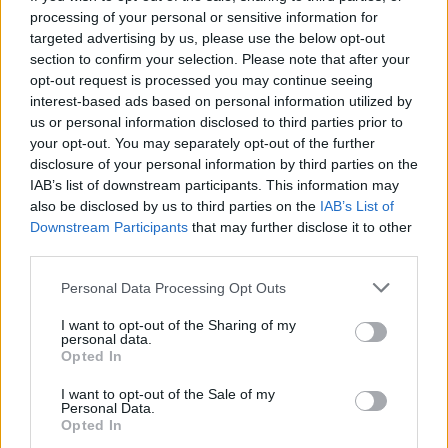
processing of your personal or sensitive information for
Lapszemle
2025. 06. 06.
L
targeted advertising by us, please use the below opt-out
section to confirm your selection. Please note that after your
opt-out request is processed you may continue seeing
interest-based ads based on personal information utilized by
us or personal information disclosed to third parties prior to
your opt-out. You may separately opt-out of the further
disclosure of your personal information by third parties on the
IAB’s list of downstream participants. This information may
also be disclosed by us to third parties on the
IAB’s List of
Downstream Participants
that may further disclose it to other
third parties.
Jelentkezz be a KecsUP-ra!
Please note that this website/app uses one or more Google
Personal Data Processing Opt Outs
services and may gather and store information including but
Lépj be a beszélgetéshez és hogy jobban megismerjük
not limited to your visit or usage behaviour. You may click to
I want to opt-out of the Sharing of my
egymást.
personal data.
grant or deny consent to Google and its third-party tags to
Opted In
use your data for below specified purposes in below Google
BELÉPÉS
consent section.
I want to opt-out of the Sale of my
Personal Data.
Opted In