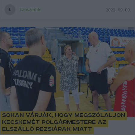
Lapszemle
2022. 09. 09.
L
Sokan várják, hogy megszólaljon
Kecskemét polgármestere az
elszálló rezsiárak miatt