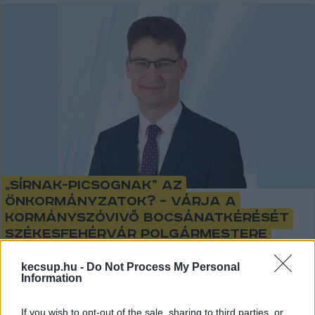
„Sírnak-picsognak” az
önkormányzatok? – várja a
kormányszóvivő bocsánatkérését
Székesfehérvár polgármestere
Székesfehérvár fideszes polgármestere, Cser-Palkovics
kecsup.hu -
Do Not Process My Personal
András, és a szentendrei városvezető, Fülöp Zsolt is
Information
reagált a 24.hu-nak a kormányszóvivő Vitályos
If you wish to opt-out of the sale, sharing to third parties, or