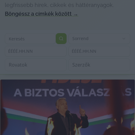
legfrissebb hírek, cikkek és háttéranyagok.
Böngéssz a címkék között
→
Sorrend
ÉÉÉÉ.HH.NN
ÉÉÉÉ.HH.NN