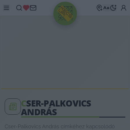
HIRDETÉS
C
SER-PALKOVICS
ANDRÁS
Cser-Palkovics András címkéhez kapcsolódó