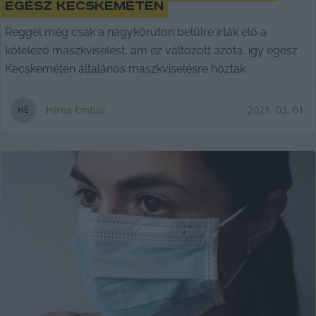
egész Kecskeméten
Reggel még csak a nagykörúton belülre írták elő a
kötelező maszkviselést, ám ez változott azóta, így egész
Kecskeméten általános maszkviselésre hoztak
Hírös Embör
2021. 03. 01.
H
E