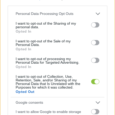
third parties.
Glosszár Olivér
2021. 11. 01.
G
O
Please note that this website/app uses one or more Google
Personal Data Processing Opt Outs
services and may gather and store information including but
not limited to your visit or usage behaviour. You may click to
I want to opt-out of the Sharing of my
personal data.
grant or deny consent to Google and its third-party tags to
Opted In
use your data for below specified purposes in below Google
consent section.
I want to opt-out of the Sale of my
Personal Data.
Opted In
I want to opt-out of processing my
Personal Data for Targeted Advertising.
Opted In
I want to opt-out of Collection, Use,
Retention, Sale, and/or Sharing of my
Personal Data that Is Unrelated with the
Purposes for which it was collected.
Opted Out
Kinek higgyünk a maszkviselés
vitában, amikor mást mond a
Google consents
politikus, az orvos és a kutató?
I want to allow Google to enable storage