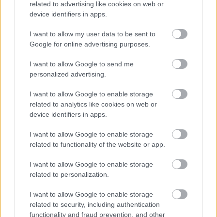
Interjút adott augusztus 20-án a Kossuth rádiónak Orbán
related to advertising like cookies on web or
device identifiers in apps.
Viktor, amiben a negyedik hullámról azt mondta, hogy már
kopogtat az ajtón és ő két kínai vakcinát
I want to allow my user data to be sent to
Google for online advertising purposes.
Glosszár Olivér
2021. 08. 22.
G
O
I want to allow Google to send me
personalized advertising.
I want to allow Google to enable storage
related to analytics like cookies on web or
device identifiers in apps.
I want to allow Google to enable storage
related to functionality of the website or app.
I want to allow Google to enable storage
related to personalization.
I want to allow Google to enable storage
related to security, including authentication
functionality and fraud prevention, and other