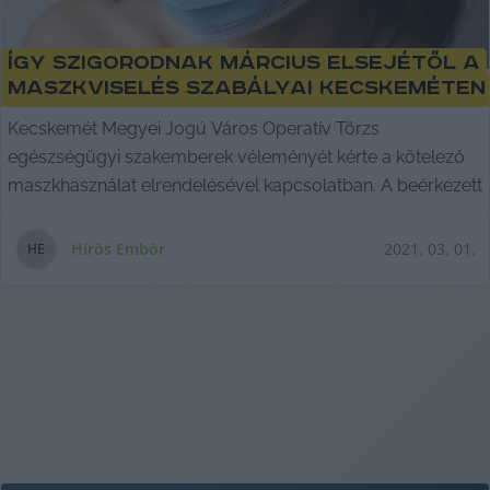
Így szigorodnak március elsejétől a
maszkviselés szabályai Kecskeméten
Kecskemét Megyei Jogú Város Operatív Törzs
egészségügyi szakemberek véleményét kérte a kötelező
maszkhasználat elrendelésével kapcsolatban. A beérkezett
Hírös Embör
2021. 03. 01.
H
E