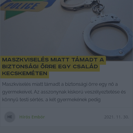
Maszkviselés miatt támadt a
biztonsági őrre egy család
Kecskeméten
Maszkviselés miatt támadt a biztonsági őrre egy nő a
gyermekeivel. Az asszonynak kiskorú veszélyeztetése és
könnyű testi sértés, a két gyermekének pedig
Hírös Embör
2021. 11. 30.
H
E