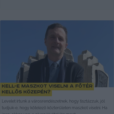
Kell-e maszkot viselni a főtér
kellős közepén?
Levelet írtunk a városrendészetnek, hogy tisztázzuk, jól
tudjuk-e, hogy kötelező közterületen maszkot viselni. Ha