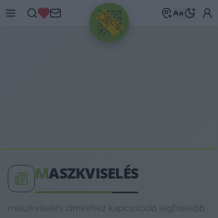
HIRDETÉS
M
ASZKVISELÉS
maszkviselés címkéhez kapcsolódó legfrissebb