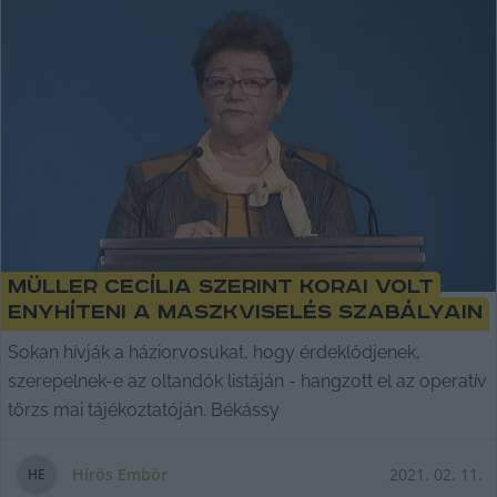
Müller Cecília szerint korai volt
enyhíteni a maszkviselés szabályain
Sokan hívják a háziorvosukat, hogy érdeklődjenek,
szerepelnek-e az oltandók listáján - hangzott el az operatív
törzs mai tájékoztatóján. Békássy
Hírös Embör
2021. 02. 11.
H
E