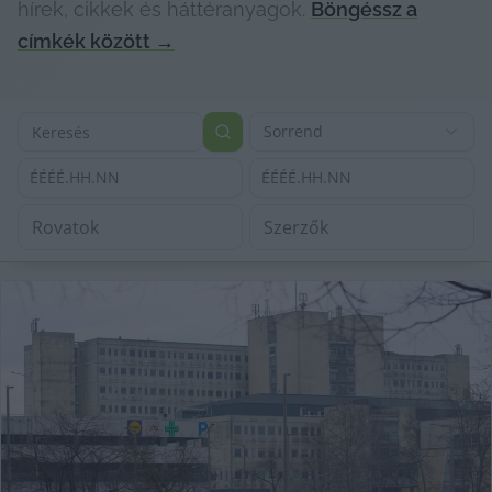
hírek, cikkek és háttéranyagok.
Böngéssz a
címkék között
→
Sorrend
ÉÉÉÉ.HH.NN
ÉÉÉÉ.HH.NN