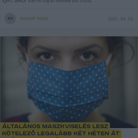
igen, akkor van-e olyan kivétel (és most
KecsUP Hírek
2021. 04. 03.
K
H
Általános maszkviselés lesz
kötelező legalább két héten át