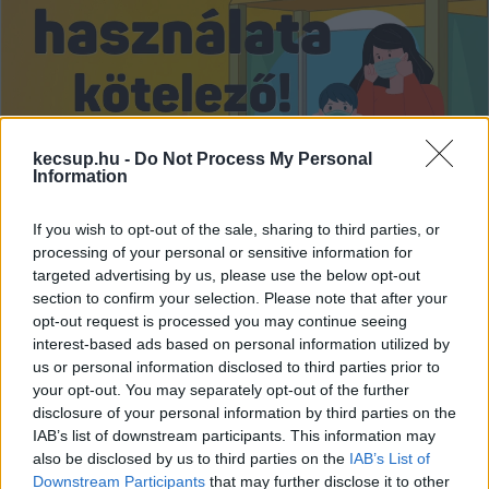
kecsup.hu -
Do Not Process My Personal
Information
If you wish to opt-out of the sale, sharing to third parties, or
processing of your personal or sensitive information for
targeted advertising by us, please use the below opt-out
section to confirm your selection. Please note that after your
Kecskeméti Operatív Törzs: kötelező
opt-out request is processed you may continue seeing
maszkviselés a fürdőben és a város
interest-based ads based on personal information utilized by
intézményeiben
us or personal information disclosed to third parties prior to
your opt-out. You may separately opt-out of the further
Orbán Viktor miniszterelnök sokáig ellenállt az orvosi
disclosure of your personal information by third parties on the
kamara és több magyar kutató kérésének, hogy rendeljék
IAB’s list of downstream participants. This information may
el a kötelező beltéri maszkviselést, mire
also be disclosed by us to third parties on the
IAB’s List of
Downstream Participants
that may further disclose it to other