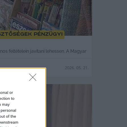
sztőségek pénzügyi
os feltételein javítani lehessen. A Magyar
2026. 05. 21.
sonal or
ection to
ou may
 personal
out of the
 downstream