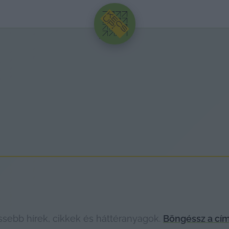
HIRDETÉS
ebb hírek, cikkek és háttéranyagok.
Böngéssz a cí