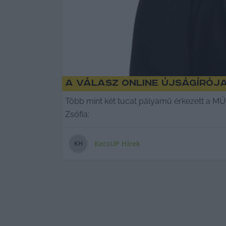
A Válasz Online újságírój
Több mint két tucat pályamű érkezett a MÚO
Zsófia:
KecsUP Hírek
K
H