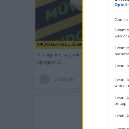
Opted 
Google 
I want t
web or d
MÚOSZ-állásfoglalás: El a
I want t
purpose
A Magyar Újságírók Országos Szövetsége (
újságírót. A
I want 
Lapszemle
L
I want t
web or d
I want t
or app.
I want t
I want t