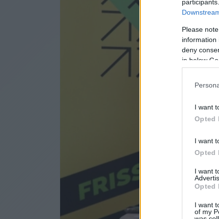
participants
Downstream 
Please note
information 
deny consent
in below Go
Persona
I want t
Opted 
I want t
Opted 
I want 
Advertis
Opted 
I want t
of my P
was col