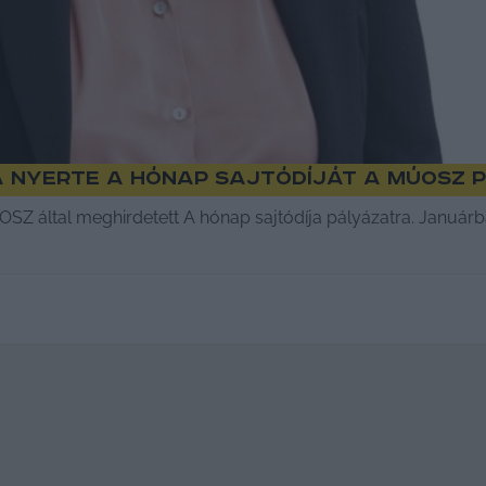
a nyerte A hónap sajtódíját a MÚOSZ 
SZ által meghirdetett A hónap sajtódíja pályázatra. Januárba