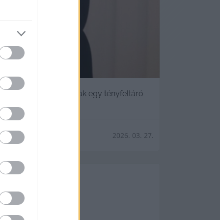
!
mkedéssel gyanúsítanak egy tényfeltáró
2026. 03. 27.