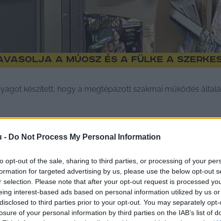
vasolja a MÚOSZ és a Fülke a szerke
nyagot készített, hogy a megtépázott szakmai működés általán
u -
Do Not Process My Personal Information
to opt-out of the sale, sharing to third parties, or processing of your per
formation for targeted advertising by us, please use the below opt-out s
r selection. Please note that after your opt-out request is processed y
eing interest-based ads based on personal information utilized by us or
disclosed to third parties prior to your opt-out. You may separately opt-
losure of your personal information by third parties on the IAB’s list of