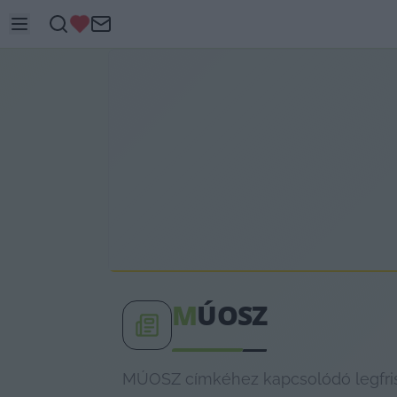
M
ÚOSZ
MÚOSZ címkéhez kapcsolódó legfriss