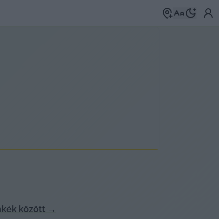
mkék között
→