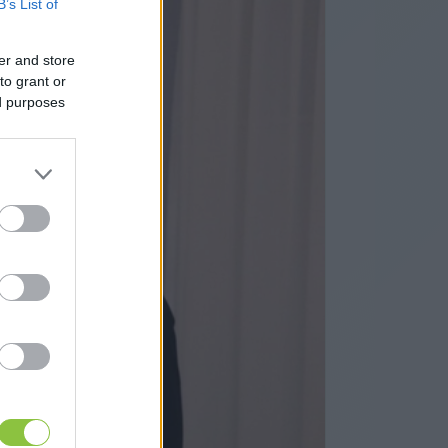
B’s List of
er and store
to grant or
ed purposes