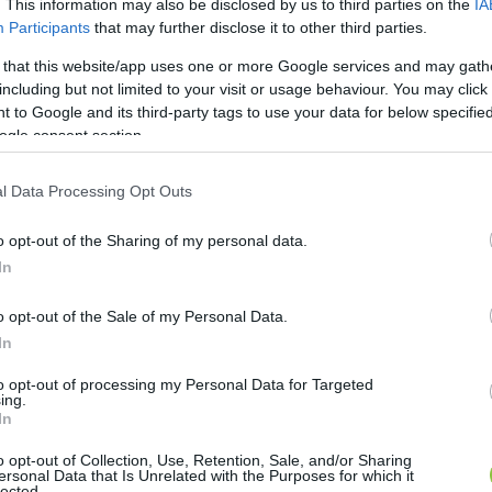
. This information may also be disclosed by us to third parties on the
IA
Participants
that may further disclose it to other third parties.
 that this website/app uses one or more Google services and may gath
including but not limited to your visit or usage behaviour. You may click 
 to Google and its third-party tags to use your data for below specifi
ogle consent section.
l Data Processing Opt Outs
o opt-out of the Sharing of my personal data.
In
o opt-out of the Sale of my Personal Data.
In
to opt-out of processing my Personal Data for Targeted
ing.
In
o opt-out of Collection, Use, Retention, Sale, and/or Sharing
ersonal Data that Is Unrelated with the Purposes for which it
lected.