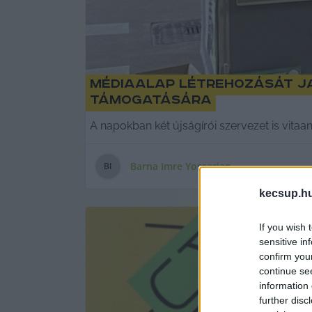
Médiaalap létrehozását ja
támogatására
A napokban két újságírói szervezet is vitaa
Barna Imre Yossarian
B
I
kecsup.h
If you wish 
sensitive in
confirm you
continue se
information 
further disc