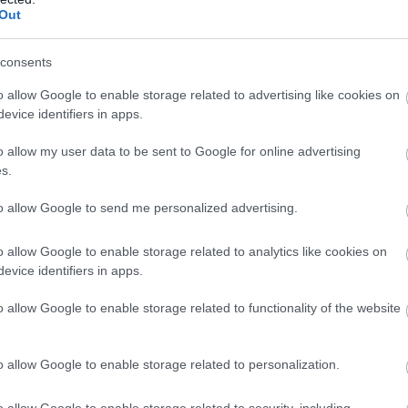
Out
consents
o allow Google to enable storage related to advertising like cookies on
evice identifiers in apps.
 kezekkel a tényfeltáró újságíróktól
o allow my user data to be sent to Google for online advertising
s.
MÚOSZ) tiltakozik azon kormányzati lépés ellen, melyben ké
to allow Google to send me personalized advertising.
o allow Google to enable storage related to analytics like cookies on
evice identifiers in apps.
o allow Google to enable storage related to functionality of the website
o allow Google to enable storage related to personalization.
o allow Google to enable storage related to security, including