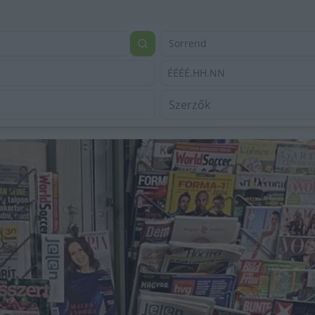
Sorrend
ÉÉÉÉ.HH.NN