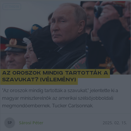
ITTHON
Az oroszok mindig tartották a
szavukat? (vélemény)
"Az oroszok mindig tartották a szavukat," jelentette ki a
magyar miniszterelnök az amerikai szélsőjobboldali
megmondóembernek, Tucker Carlsonnak.
Sárosi Péter
2025. 02. 15.
S
P