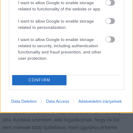
ugyanis benyújtotta azt a
I want to allow Google to enable storage
related to functionality of the website or app.
Sárosi Péter
2025. 05. 14.
S
P
I want to allow Google to enable storage
related to personalization.
I want to allow Google to enable storage
ITTHON
related to security, including authentication
functionality and fraud prevention, and other
user protection.
CONFIRM
Árvízjelentés a Tisza
demonstrációjáról (vélemény)
Data Deletion
Data Access
Adatvédelmi irányelvek
Szombaton kimentem a Tisza tüntetésére az Andrássy
útra. Azokkal szemben, akik fogadkoznak, hogy ők biz'
nem mennek több tüntetésre, mert úgysincs értelme