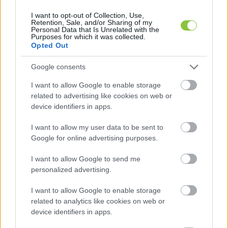
I want to opt-out of Collection, Use,
Sárosi Péter
2025. 06. 01.
S
P
Retention, Sale, and/or Sharing of my
Personal Data that Is Unrelated with the
Purposes for which it was collected.
Opted Out
ITTHON
Google consents
I want to allow Google to enable storage
related to advertising like cookies on web or
device identifiers in apps.
I want to allow my user data to be sent to
Google for online advertising purposes.
I want to allow Google to send me
personalized advertising.
Jó reggelt, Oroszország! – ’50-es
évek reloaded (vélemény)
I want to allow Google to enable storage
related to analytics like cookies on web or
Jó reggelt, Oroszország! - ezzel a telexes hírrel nyitottam
device identifiers in apps.
ma a napot. Igazán remek. Államunk és állampártunk