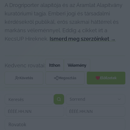
A Drogriporter alapítója és az Áramlat Alapítvány
kuratóriumi tagja. Emberi jogi és társadalmi
kérdésekről publikál, erős szakmai háttérrel és
markáns véleménnyel. Eddig 4 cikket írt a
KecsUP Híreknek.
Ismerd meg szerzőinket
→
Kedvenc rovatai:
Itthon
Vélemény
Követés
Megosztás
Előfizetek
Sorrend
ÉÉÉÉ.HH.NN
ÉÉÉÉ.HH.NN