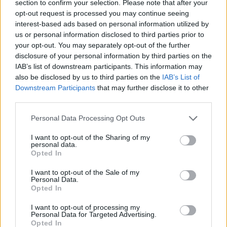
section to confirm your selection. Please note that after your
opt-out request is processed you may continue seeing
interest-based ads based on personal information utilized by
us or personal information disclosed to third parties prior to
your opt-out. You may separately opt-out of the further
disclosure of your personal information by third parties on the
IAB’s list of downstream participants. This information may
also be disclosed by us to third parties on the
IAB’s List of
Downstream Participants
that may further disclose it to other
third parties.
Please note that this website/app uses one or more Google
Personal Data Processing Opt Outs
services and may gather and store information including but
Jó kapcsolatot ápolt a NER-elittel
not limited to your visit or usage behaviour. You may click to
I want to opt-out of the Sharing of my
personal data.
a fiatal lányokat futtató
grant or deny consent to Google and its third-party tags to
Opted In
gyermekvédelmi szakember
use your data for below specified purposes in below Google
(vélemény)
consent section.
I want to opt-out of the Sale of my
Personal Data.
Állítólag az egész NER-elittel közeli és baráti kapcsolatot
Opted In
ápolt az a Juhász Péter Pál gyermekvédelmi szakember,
I want to opt-out of processing my
aki egy javítóintézet igazgatójaként
Personal Data for Targeted Advertising.
Opted In