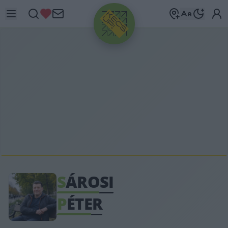
HIRDETÉS
S
ÁROSI
P
ÉTER