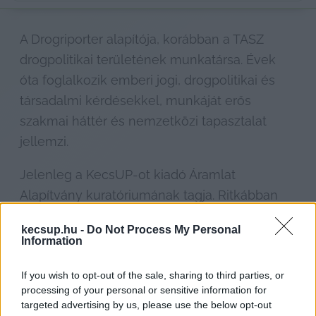
A Drogriporter alapítója, korábban a TASZ 
drogpolitikai területének munkatársa. Évek 
óta foglalkozik emberi jogi, drogpolitikai és 
társadalmi kérdésekkel, munkáját erős 
szakmai háttér és nemzetközi tapasztalat 
jellemzi.
Jelenleg a KecsUP-ot kiadó Áramlat 
Alapítvány kuratóriumának tagja. Ritkábban 
publikál a KecsUP felületén, de amikor 
kecsup.hu -
Do Not Process My Personal
megszólal, rendszerint az általa fontosnak 
Information
tartott társadalmi és közéleti témákban oszt 
If you wish to opt-out of the sale, sharing to third parties, or
meg elemző, véleményformáló írásokat.
processing of your personal or sensitive information for
targeted advertising by us, please use the below opt-out
ITTHON