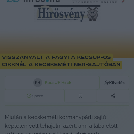
Visszanyalt a fagyi a KecsUP-os
cikknél a kecskeméti NER-sajtóban
KecsUP Hírek
Követés
K
H
4
perc
Miután a kecskeméti kormánypárti sajtó 
képtelen volt lehajolni azért, ami a lába előtt 