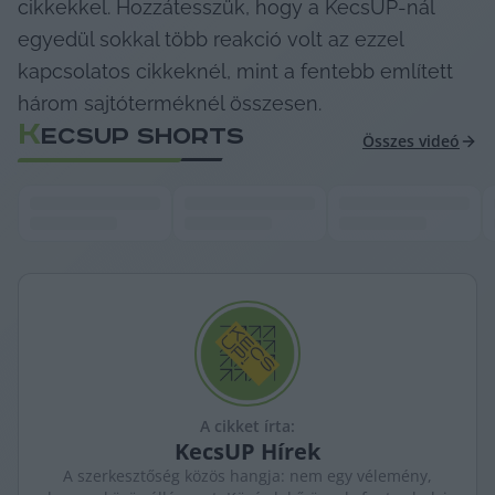
cikkekkel. Hozzátesszük, hogy a KecsUP-nál 
egyedül sokkal több reakció volt az ezzel 
kapcsolatos cikkeknél, mint a fentebb említett 
három sajtóterméknél összesen. 
K
ECSUP SHORTS
Összes videó
A cikket írta:
KecsUP
Hírek
A szerkesztőség közös hangja: nem egy vélemény,