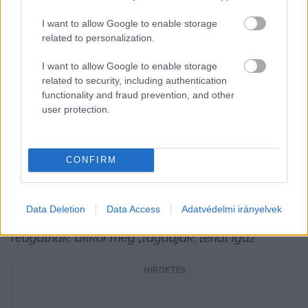
foglalkoznak velünk, ami igazán megtisztelő) a 
I want to allow Google to enable storage
„Kecsup-botrányra” :-), ott ezek olvashatók:        
related to personalization.
„Legalább tudjuk, hogy még megvannak a 
I want to allow Google to enable storage
tisztelt ogy. képviselők”        
related to security, including authentication
functionality and fraud prevention, and other
„Saját házuk tájékán esetleg körbe nézni?? 
user protection.
Adófizetők pénze melyik kormányközeli 
hírcsatornához érkezik a kormány jóvoltából…”
„Kecsup facebook oldalán semmi reakció… ezzel el 
CONFIRM
is ismerték, hogy így van! Vagy még holnapra 
megálmodják mivel mentegetőzzenek.”
Data Deletion
Data Access
Adatvédelmi irányelvek
„Mit kellene erre a hülyeségre reagálni… ha 
reagálnak, akkor meg „tagadják, tehát igaz”
HIRDETÉS