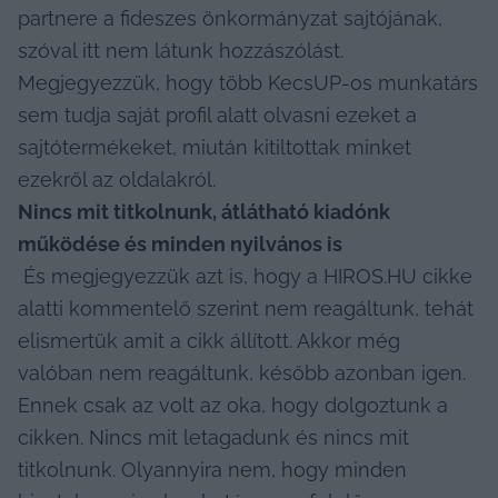
partnere a fideszes önkormányzat sajtójának, 
szóval itt nem látunk hozzászólást. 
Megjegyezzük, hogy több KecsUP-os munkatárs 
sem tudja saját profil alatt olvasni ezeket a 
sajtótermékeket, miután kitiltottak minket 
ezekről az oldalakról. 
Nincs mit titkolnunk, átlátható kiadónk 
működése és minden nyilvános is
 És megjegyezzük azt is, hogy a HIROS.HU cikke 
alatti kommentelő szerint nem reagáltunk, tehát 
elismertük amit a cikk állított. Akkor még 
valóban nem reagáltunk, később azonban igen. 
Ennek csak az volt az oka, hogy dolgoztunk a 
cikken. Nincs mit letagadunk és nincs mit 
titkolnunk. Olyannyira nem, hogy minden 