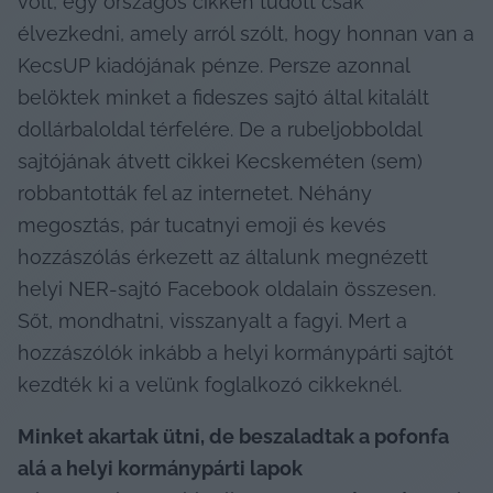
volt, egy országos cikken tudott csak 
élvezkedni, amely arról szólt, hogy honnan van a 
KecsUP kiadójának pénze. Persze azonnal 
belöktek minket a fideszes sajtó által kitalált 
dollárbaloldal térfelére. De a rubeljobboldal 
sajtójának átvett cikkei Kecskeméten (sem) 
robbantották fel az internetet. Néhány 
megosztás, pár tucatnyi emoji és kevés 
hozzászólás érkezett az általunk megnézett 
helyi NER-sajtó Facebook oldalain összesen. 
Sőt, mondhatni, visszanyalt a fagyi. Mert a 
hozzászólók inkább a helyi kormánypárti sajtót 
kezdték ki a velünk foglalkozó cikkeknél.
Minket akartak ütni, de beszaladtak a pofonfa 
alá a helyi kormánypárti lapok