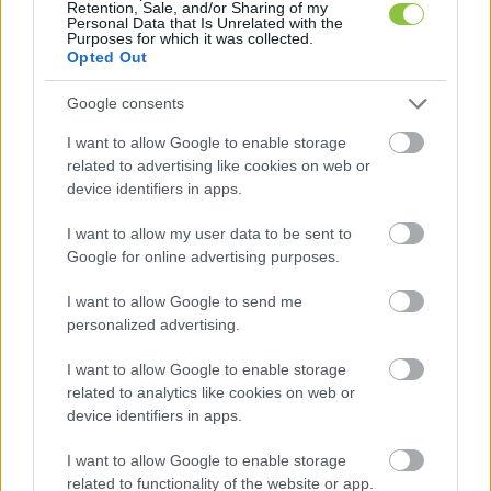
Retention, Sale, and/or Sharing of my
Personal Data that Is Unrelated with the
interakció. Itt minden bizonnyal töröltek 
Purposes for which it was collected.
hozzászólásokat, mert a Facebook ötöt mutat az 
Opted Out
eredeti cikknél, de csak kettőt látunk. Tehát jó 
Google consents
eséllyel a nem olvashatók nem a KecsUP-ot 
I want to allow Google to enable storage
bántották. A láthatók közül az egyik egy ismert 
related to advertising like cookies on web or
fideszes kommentelőtől jött:         „Kecsup tv 
device identifiers in apps.
mikor indul?”         A másik komment ez: 
I want to allow my user data to be sent to
„Hiros.hu viszlát”
Google for online advertising purposes.
I want to allow Google to send me
personalized advertising.
I want to allow Google to enable storage
related to analytics like cookies on web or
device identifiers in apps.
 Később, amikor a fideszes országgyűlési 
képviselők reagáltak (a KecsUP tehát olyan 
I want to allow Google to enable storage
related to functionality of the website or app.
szintet ért el, hogy parlamenti képviselők 