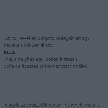
 Az írói neveken dolgozó kollégáinkat egy 
névtelen cikkben fikázó 
KEOL
-nál, amelyhez egy időben biztosan 
dőltek a fideszes önkormányzat tízmilliói
 (vagyis az adófizetők pénze), és amely most is 