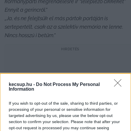
kormánypárti megrendelésre ír “leleplező cikkeket” 
Ennyit a gerincről.”
„Ja, és ne felejtsük el más pártok portáján is 
sertepertélt, csak az a szelektiv memória ne lenne. 
Nincs hosszú i betűm.”
HIRDETÉS
kecsup.hu -
Do Not Process My Personal
Information
If you wish to opt-out of the sale, sharing to third parties, or
processing of your personal or sensitive information for
„Szélkakas. Ahol a pénz van oda fordul.”
targeted advertising by us, please use the below opt-out
„Csak annyit, hogy szégyellje magát Rajnai Attila, 
section to confirm your selection. Please note that after your
opt-out request is processed you may continue seeing
aki tényleg független újságíró volt néhány éve és 