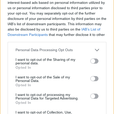
interest-based ads based on personal information utilized by
eladta magát egy Hattyúért. Azt hittem, én is 
us or personal information disclosed to third parties prior to
elmegyek a kempingjébe, de lemondtam róla.”
your opt-out. You may separately opt-out of the further
disclosure of your personal information by third parties on the
„Ekkora baromságot írni! Feltételezem a fityisz 
IAB’s list of downstream participants. This information may
kevesebbet tol a lölö Karc nevű förmedvénybe??”
also be disclosed by us to third parties on the
IAB’s List of
„írja ezt a nemzethy független magyar nemzet-
Downstream Participants
that may further disclose it to other
third parties.
komikus”
Please note that this website/app uses one or more Google
Personal Data Processing Opt Outs
services and may gather and store information including but
not limited to your visit or usage behaviour. You may click to
I want to opt-out of the Sharing of my
personal data.
grant or deny consent to Google and its third-party tags to
Opted In
use your data for below specified purposes in below Google
consent section.
I want to opt-out of the Sale of my
Personal Data.
         Az önkormányzati, tehát főként közpénzből 
Opted In
működő 
I want to opt-out of processing my
HIROS.hu
Personal Data for Targeted Advertising.
Opted In
 cikke úgy tűnik nem izgatta fel a 
kecskemétieket, legalábbis nagyon kevés itt az 
I want to opt-out of Collection, Use,