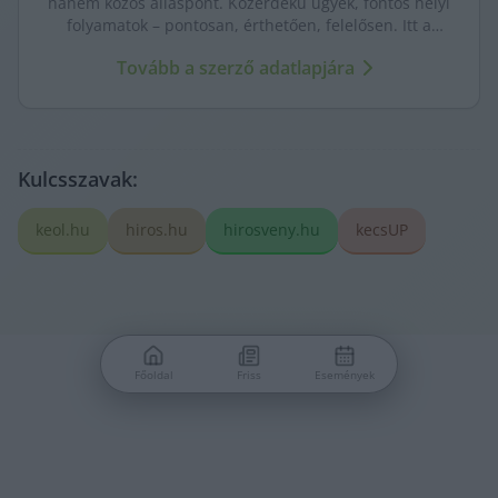
hanem közös álláspont. Közérdekű ügyek, fontos helyi
folyamatok – pontosan, érthetően, felelősen. Itt a
KecsUP maga szólal meg.
Tovább a szerző adatlapjára
Kulcsszavak:
keol.hu
hiros.hu
hirosveny.hu
kecsUP
Főoldal
Friss
Események