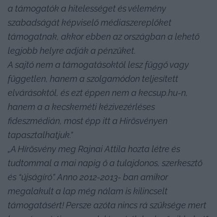
a támogatók a hitelességet és vélemény 
szabadságát képviselő médiaszereplőket 
támogatnak, akkor ebben az országban a lehető 
legjobb helyre adják a pénzüket.
A sajtó nem a támogatásoktól lesz függő vagy 
független, hanem a szolgamódon teljesített 
elvárásoktól, és ezt éppen nem a kecsup.hu-n, 
hanem a a kecskeméti kézivezérléses 
fideszmédián, most épp itt a Hirösvényen 
tapasztalhatjuk.”
„A Hírösvény meg Rajnai Attila hozta létre és 
tudtommal a mai napig ő a tulajdonos, szerkesztő 
és “újságíró”. Anno 2012-2013- ban amikor 
megalakult a lap még nálam is kilincselt 
támogatásért! Persze azóta nincs rá szüksége mert 