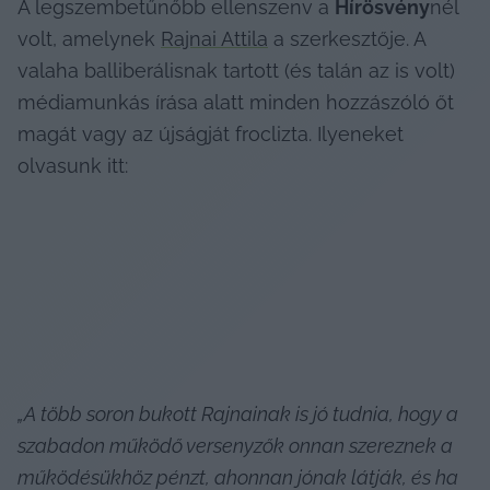
A legszembetűnőbb ellenszenv a 
Hírösvény
nél 
volt, amelynek 
Rajnai Attila
 a szerkesztője. A 
valaha balliberálisnak tartott (és talán az is volt) 
médiamunkás írása alatt minden hozzászóló őt 
magát vagy az újságját froclizta. Ilyeneket 
olvasunk itt:
„A több soron bukott Rajnainak is jó tudnia, hogy a 
szabadon működő versenyzők onnan szereznek a 
működésükhöz pénzt, ahonnan jónak látják, és ha 