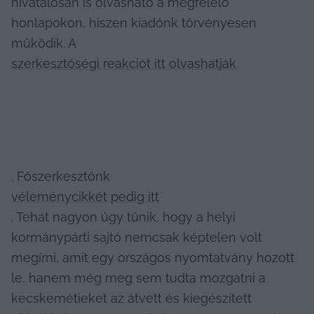
hivatalosan is olvasható a megfelelő 
honlapokon, hiszen kiadónk törvényesen 
működik. A 
szerkesztőségi reakciót itt olvashatják
. Főszerkesztőnk 
véleménycikkét pedig itt
. Tehát nagyon úgy tűnik, hogy a helyi 
kormánypárti sajtó nemcsak képtelen volt 
megírni, amit egy országos nyomtatvány hozott 
le, hanem még meg sem tudta mozgatni a 
kecskemétieket az átvett és kiegészített 