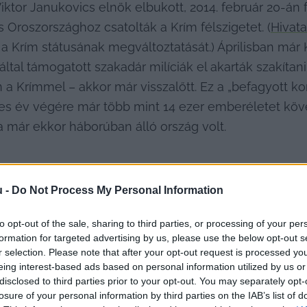
ktor Janukovics elnök elbukott, 2014. február 20-án f
 Oroszországhoz csatolták a Krím félszigetet. (
Hivat
i a Krím státusának megváltoztatását.) Áprilisban má
által támogatott szakadár milíciák el akarták szakít
 Krímmel – akkor már visszalőtt. Ez a „befagyott kon
es év végére már több mint 14 ezer emberéletet követ
a már ekkor háborúban álló ország volt.
u -
Do Not Process My Personal Information
to opt-out of the sale, sharing to third parties, or processing of your per
formation for targeted advertising by us, please use the below opt-out s
 meg Oroszország helyzetét, ha Koszovót elvehetik S
r selection. Please note that after your opt-out request is processed y
eing interest-based ads based on personal information utilized by us or
elveheti Dél-Oszétiát és Abháziát Grúziától. Miután 
disclosed to third parties prior to your opt-out. You may separately opt-
nk az unióhoz a vonakodó EU keleti partnerséget alak
losure of your personal information by third parties on the IAB’s list of