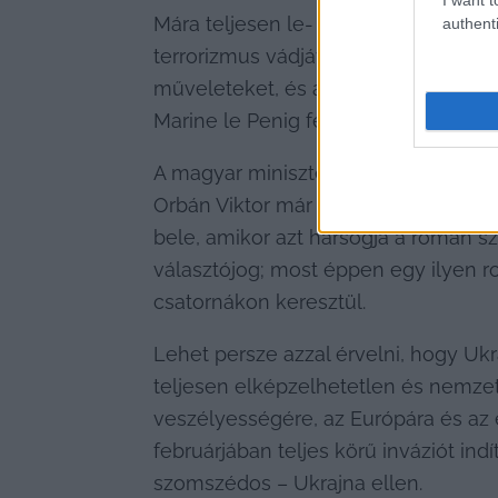
Mára teljesen le- és bezárt Oroszor
authenti
terrorizmus vádjával akár 22,5 év bör
műveleteket, és aláírt egy petíciót 
Marine le Penig felkarolták Európána
A magyar miniszterelnök egyelőre mé
Orbán Viktor már ott tart, hogy Ukra
bele, amikor azt harsogja a román s
választójog; most éppen egy ilyen ro
csatornákon keresztül.
Lehet persze azzal érvelni, hogy Uk
teljesen elképzelhetetlen és nemzete
veszélyességére, az Európára és az e
februárjában teljes körű inváziót in
szomszédos – Ukrajna ellen.