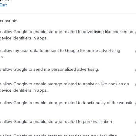
Out
ny színes forradalmaknak. És ebbe a körbe besorolta
consents
lítva, hogy ezeket külföldi erők mozgatták és mozgatj
o allow Google to enable storage related to advertising like cookies on
evice identifiers in apps.
re lépett Putyin, amelyet Új-Oroszországnak nevezett
o allow my user data to be sent to Google for online advertising
s.
ására nyúlt vissza.
to allow Google to send me personalized advertising.
HIRDETÉS
o allow Google to enable storage related to analytics like cookies on
evice identifiers in apps.
o allow Google to enable storage related to functionality of the website
o allow Google to enable storage related to personalization.
o allow Google to enable storage related to security, including