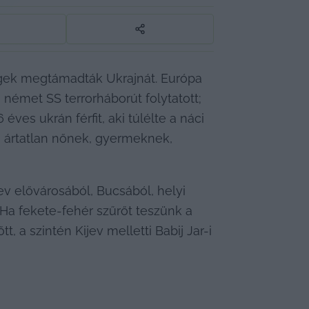
regek megtámadták Ukrajnát. Európa 
 német SS terrorháborút folytatott; 
es ukrán férfit, aki túlélte a náci 
 ártatlan nőnek, gyermeknek, 
v elővárosából, Bucsából, helyi 
Ha fekete-fehér szűrőt teszünk a 
a szintén Kijev melletti Babij Jar-i 