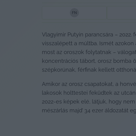
F
N
Vlagyimir Putyin parancsára – 2022.
visszalépett a múltba. Ismét azokon a
most az oroszok folytatnak – válogatá
koncentrációs tábort, orosz bomba ö
szépkorúnak, férfinak kellett ottho
Amikor az orosz csapatokat, a honvéd
lakosok holttestei feküdtek az utcán
2022-es képek elé, látjuk, hogy nem 
mészárlás majd’ 34 ezer áldozatát eg