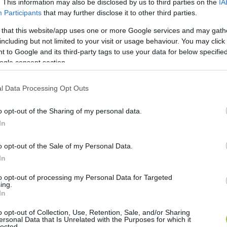
l; ők ekkor már más civilizációs központ felé kacsing
. This information may also be disclosed by us to third parties on the
IA
Participants
that may further disclose it to other third parties.
en hibájával és nehézségével együtt a nyugatias Eur
nyból fújó diktatórikus szelek.
 that this website/app uses one or more Google services and may gath
including but not limited to your visit or usage behaviour. You may click 
 to Google and its third-party tags to use your data for below specifi
krán politikai elit elleni fellépés, a narancsos forr
ogle consent section.
son elkövetett csalások miatt indult el. Évekkel későb
odtak ahhoz, hogy országuk európai pályán maradjon.
l Data Processing Opt Outs
ogy az államuknak joga van megválasztani saját nemz
o opt-out of the Sharing of my personal data.
ga revizionista nagyhatalom lett, vissza akarta szere
In
 területek felett. Ehhez pedig változatos eszközöket 
o opt-out of the Sale of my Personal Data.
ldalakon létrehozott kamuprofilok révén, más ország
In
ak nevezett „kormány által szervezett, nem kormán
to opt-out of processing my Personal Data for Targeted
órum (CÖF) vagy a Fideszhez köthető KESMA, mely töb
ing.
In
ja a még 2005-ben alapított, százezresnél is nagyob
t, amelynek létrehozását az oroszországi és több más 
o opt-out of Collection, Use, Retention, Sale, and/or Sharing
ersonal Data that Is Unrelated with the Purposes for which it
lected.