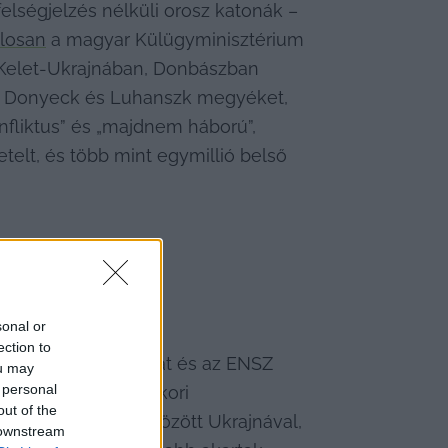
elségjelzés nélküli orosz katonák – 
alosan
 a magyar Külügyminisztérium 
r Kelet-Ukrajnában, Donbászban 
ani Donyeck és Luhanszk megyéket, 
fliktus” és „majdnem háború”, 
elt, és több mint egymillió belső 
sonal or
ection to
zerbiától – a Nyugat és az ENSZ 
ou may
 personal
hazánk és más egykori 
out of the
ított ki többek között Ukrajnával, 
 downstream