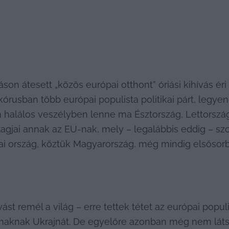
son átesett „közös európai otthont” óriási kihívás éri 
kórusban több európai populista politikai párt, legye
n halálos veszélyben lenne ma Észtország, Lettország
agjai annak az EU-nak, mely – legalábbis eddig – sz
pai ország, köztük Magyarország, még mindig elsősorb
 remél a világ – erre tettek tétet az európai populis
aknak Ukrajnát. De egyelőre azonban még nem látszi