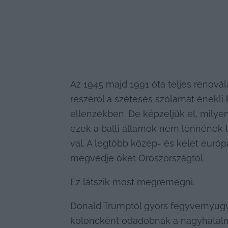
Az 1945 majd 1991 óta teljes renoválá
részéről a szétesés szólamát énekli 
ellenzékben. De képzeljük el, milye
ezek a balti államok nem lennének t
val. A legtöbb közép- és kelet euró
megvédje őket Oroszországtól.
Ez látszik most megremegni.
Donald Trumptól gyors fegyvernyugvást
koloncként odadobnák a nagyhatalm