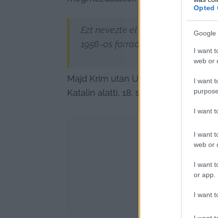
Opted 
Ezt nevezte el a moszkvai kormá
Google 
1956-os forradalmunkat is; azt ál
I want t
web or d
Majd Krím után Ukrajna belső földjé
I want t
purpose
Katalin alatti, 18. századi gyarmatosít
I want 
I want t
web or d
I want t
or app.
I want t
I want t