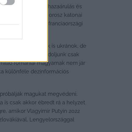
Polina Jevtusenkot hazaárulás és 
e az Ukrajna elleni orosz katonai 
Viktortól kezdve a franciaországi 
ensége.
in, hogy nincsenek is ukránok, de 
zésként annyit, gondoljunk csak 
millió romániai magyarnak nem jár 
ka különféle dezinformációs 
e próbálják magukat megvédeni, 
is csak akkor ébredt rá a helyzet 
e, amikor Vlagyimir Putyin 2022 
zlovákiával, Lengyelországgal 