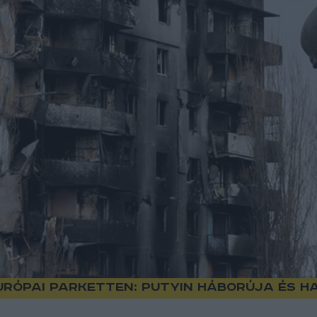
európai parketten: Putyin háborúja és 