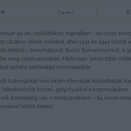
5
perc
 február 24-én, csütörtökön, hajnalban – az orosz se
z utcákon ölnek civileket, ahol 1941 és 1944 között a
s nélküli – terrorháborút. Borisz Romancsenkót, a 96 év
lte meg szülővárosában, Harkivban. Ismét több millió
nából néhány bőrönddel elmenekülnie.
ő háborújukat vívó ukrán ellenállók kiszorították Kije
, hátrakötözött kézzel, golyólyukkal a koponyájukon. 
sok különbség van a módszerekben – 84 évvel ezelőtt, 
yesével lőtték tarkón.