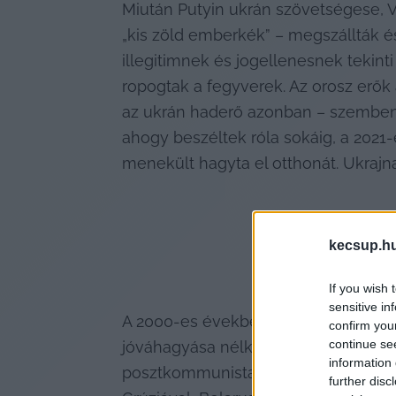
Miután Putyin ukrán szövetségese, Vi
„kis zöld emberkék” – megszállták és
illegitimnek és jogellenesnek tekint
ropogtak a fegyverek. Az orosz erők 
az ukrán haderő azonban – szemben a
ahogy beszéltek róla sokáig, a 2021-
menekült hagyta el otthonát. Ukrajn
kecsup.h
If you wish 
sensitive in
A 2000-es években Putyin úgy ítélte
confirm you
continue se
jóváhagyása nélkül –, akkor Moszkva 
information 
posztkommunista államok csatlakoztu
further disc