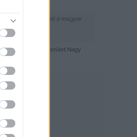
 történelmi példaként a magyar 
ák azóta is.
, amely fogalom a terület Nagy 