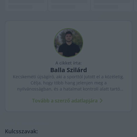
A cikket írta:
Balla
Szilárd
Kecskeméti újságíró, aki a sporttól jutott el a közéletig.
Célja, hogy több hang jelenjen meg a
nyilvánosságban, és a hatalmat kontroll alatt tartó
újságírás erősödjön. A város ügyeit szenvedéllyel és
Tovább a szerző adatlapjára
kritikus szemmel követi.
Kulcsszavak: