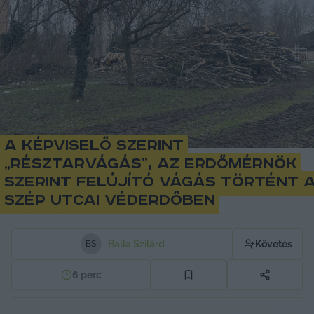
A képviselő szerint
„résztarvágás”, az erdőmérnök
szerint felújító vágás történt 
Szép utcai véderdőben
Balla Szilárd
Követés
B
S
6
perc