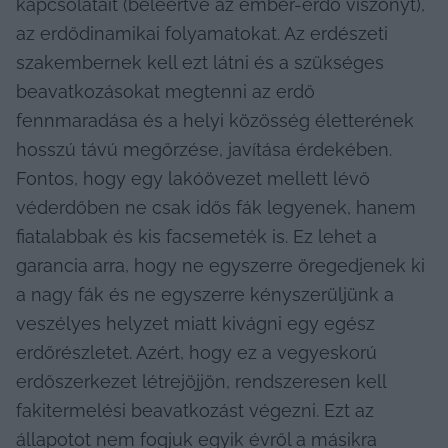
kapcsolatait (beleértve az ember-erdő viszonyt), 
az erdődinamikai folyamatokat. Az erdészeti 
szakembernek kell ezt látni és a szükséges 
beavatkozásokat megtenni az erdő 
fennmaradása és a helyi közösség életterének 
hosszú távú megőrzése, javítása érdekében. 
Fontos, hogy egy lakóövezet mellett lévő 
véderdőben ne csak idős fák legyenek, hanem 
fiatalabbak és kis facsemeték is. Ez lehet a 
garancia arra, hogy ne egyszerre öregedjenek ki 
a nagy fák és ne egyszerre kényszerüljünk a 
veszélyes helyzet miatt kivágni egy egész 
erdőrészletet. Azért, hogy ez a vegyeskorú 
erdőszerkezet létrejöjjön, rendszeresen kell 
fakitermelési beavatkozást végezni. Ezt az 
állapotot nem fogjuk egyik évről a másikra 