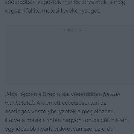
véderdőben végeztek már és terveznek is még 
végezni fakitermelési tevékenységet.
HIRDETÉS
„Most éppen a Szép utcai véderdőben
folytak 
munkálatok. 
A kiemelt cél elsősorban az 
esetleges veszélyhelyzetek a megelőzése,
illetve a másik szintén nagyon fontos cél, hiszen 
egy idősebb nyárfaerdőről van szó,
az erdő 