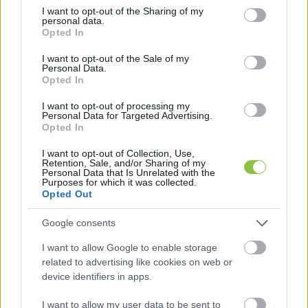
not limited to your visit or usage behaviour. You may click to
I want to opt-out of the Sharing of my
bizonyos mennyiségű száraz fának azért van 
personal data.
grant or deny consent to Google and its third-party tags to
Opted In
helye az erdőben is, hiszen a holtfa fontos az 
use your data for below specified purposes in below Google
erdei életközösség részére, de természetesen 
consent section.
I want to opt-out of the Sale of my
Personal Data.
ahol ezek a kiszáradt fák veszélyesebb lehetnek, 
Opted In
például egy ilyen buszmegálló környékén, ott 
I want to opt-out of processing my
kivágtuk őket.
Personal Data for Targeted Advertising.
Opted In
I want to opt-out of Collection, Use,
Retention, Sale, and/or Sharing of my
Personal Data that Is Unrelated with the
Purposes for which it was collected.
Opted Out
Google consents
Tóth Szilárd képviselő azt állítja, hogy 
I want to allow Google to enable storage
körülbelül a 15 százalékát vágták ki ennek az 
related to advertising like cookies on web or
erdőnek. Ez igaz?
device identifiers in apps.
I want to allow my user data to be sent to