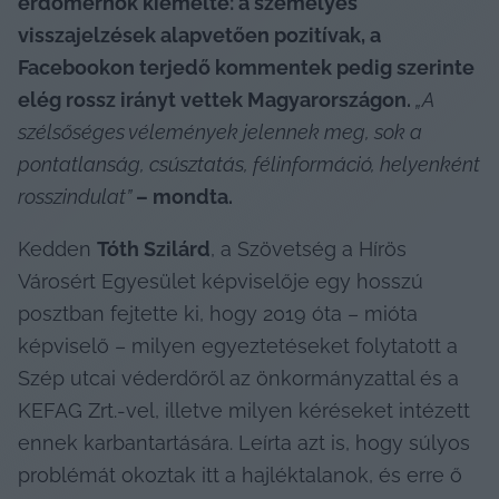
erdőmérnök kiemelte: a személyes 
visszajelzések alapvetően pozitívak, a 
Facebookon terjedő kommentek pedig szerinte 
elég rossz irányt vettek Magyarországon. 
„A 
szélsőséges vélemények jelennek meg, sok a 
pontatlanság, csúsztatás, félinformáció, helyenként 
rosszindulat”
 – mondta.
Kedden 
Tóth Szilárd
, a Szövetség a Hírös 
Városért Egyesület képviselője egy hosszú 
posztban fejtette ki, hogy 2019 óta – mióta 
képviselő – milyen egyeztetéseket folytatott a 
Szép utcai véderdőről az önkormányzattal és a 
KEFAG Zrt.-vel, illetve milyen kéréseket intézett 
ennek karbantartására. Leírta azt is, hogy súlyos 
problémát okoztak itt a hajléktalanok, és erre ő 