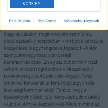
CONFIRM
Nekem elsősorban a szakszerűségre kell 
figyelnem, a hatályos erdőtörvénynek 
megfelelően kell eljárnom, például az erdészeti 
Data Deletion
Data Access
Adatvédelmi irányelvek
hatósággal kapcsolatot tartani. De tudni kell, 
hogy az általam megírt modern szemléletű 
erdőkezelési koncepcióban – melyet a városunk 
közgyűlése is egyhangúan elfogadott – külön 
szenteltem egy részt a lakossági 
kommunikációnak. Én egész életemben részt 
vettem a közösségi életben, civil szervezeti 
tevékenységet évtizedek óta végzek. Tehát 
rendkívül fontosnak tartom, hogy legyen élő 
lakossági kommunikáció. Fontos, hogy a 
közösségeink életvitele környezettudatosabbá 
váljon. A klímaváltozástól való félelem miatt az 