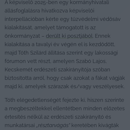
A képviselő 2025-ben egy kormányhivatali 
állásfoglalásra hivatkozva képviselői 
interpellációban kérte egy tűzvédelmi védősáv 
kialakítását, amelyet támogatott is az 
önkormányzat – 
derült ki posztjából
. Ennek 
kialakítása a tavalyi év végén el is kezdődött, 
majd Tóth Szilárd állítása szerint egy lakossági 
fórumon vett részt, amelyen Szabó Lajos, 
Kecskemét erdészeti szakirányítója szóban 
biztosította arról, hogy csak azokat a fákat vágják 
majd ki, amelyek szárazak és/vagy veszélyesek.
Tóth elégedetlenségét fejezte ki, hiszen szerinte 
a megbeszéltekkel ellentétben minden előzetes 
értesítés nélkül az erdészeti szakirányító és 
munkatársai 
„résztarvágás”
 keretében kivágták 