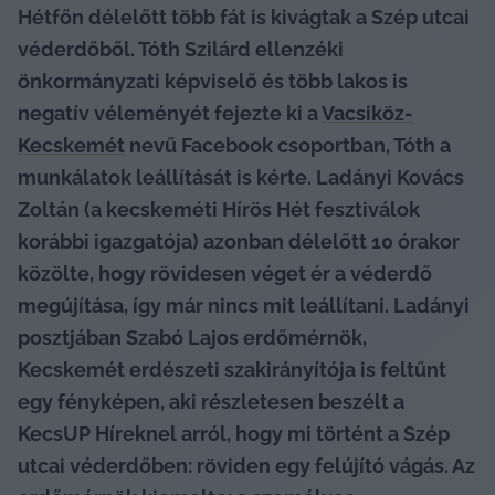
Hétfőn délelőtt több fát is kivágtak a Szép utcai 
véderdőből. Tóth Szilárd ellenzéki 
önkormányzati képviselő és több lakos is 
negatív véleményét fejezte ki a 
Vacsiköz-
Kecskemét
 nevű Facebook csoportban, Tóth a 
munkálatok leállítását is kérte. Ladányi Kovács 
Zoltán (a kecskeméti Hírös Hét fesztiválok 
korábbi igazgatója) azonban délelőtt 10 órakor 
közölte, hogy rövidesen véget ér a véderdő 
megújítása, így már nincs mit leállítani. Ladányi 
posztjában Szabó Lajos erdőmérnök, 
Kecskemét erdészeti szakirányítója is feltűnt 
egy fényképen, aki részletesen beszélt a 
KecsUP Híreknel arról, hogy mi történt a Szép 
utcai véderdőben: röviden egy felújító vágás. Az 