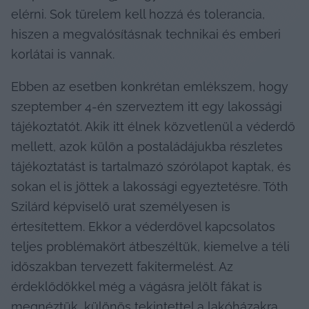
elérni. Sok türelem kell hozzá és tolerancia, 
hiszen a megvalósításnak technikai és emberi 
korlátai is vannak.
Ebben az esetben konkrétan emlékszem, hogy 
szeptember 4-én szerveztem itt egy lakossági 
tájékoztatót. Akik itt élnek közvetlenül a véderdő 
mellett, azok külön a postaládájukba részletes 
tájékoztatást is tartalmazó szórólapot kaptak, és 
sokan el is jöttek a lakossági egyeztetésre. Tóth 
Szilárd képviselő urat személyesen is 
értesítettem. Ekkor a véderdővel kapcsolatos 
teljes problémakört átbeszéltük, kiemelve a téli 
időszakban tervezett fakitermelést. Az 
érdeklődőkkel még a vágásra jelölt fákat is 
megnéztük, különös tekintettel a lakóházakra 