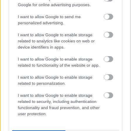
Az erdőben lévő fatömeg tekintetében ez eléri a 
Google for online advertising purposes.
15 százalékot, de nem ez a lényeg. Itt hosszú-
I want to allow Google to send me
hosszú ideje, lehet, hogy húsz éve nem 
personalized advertising.
fakitermelési beavatkozás. Én mindig azt 
szoktam mondani, hogy az erdő egy 
I want to allow Google to enable storage
related to analytics like cookies on web or
dinamikusan változó komplex egység. Tehát itt 
device identifiers in apps.
folyamatosan nő a fáknak a mérete, nő a fa 
I want to allow Google to enable storage
tömege és nyilván akkumulálódik a fatömeg – 
related to functionality of the website or app.
ezért is szoktak időnként egy-egy gyérítést, 
vagy valamilyen fakitermelést végrehajtani az 
I want to allow Google to enable storage
related to personalization.
ilyen növekvő erdőkben. Ez egy teljesen 
természetes dolog.
I want to allow Google to enable storage
related to security, including authentication
Tóth Szilárd képviselő azt állítja,
hogy 
functionality and fraud prevention, and other
user protection.
közvetlenül a munkálatok előtt nem értesítették 
őt külön. Ez valóban így volt?