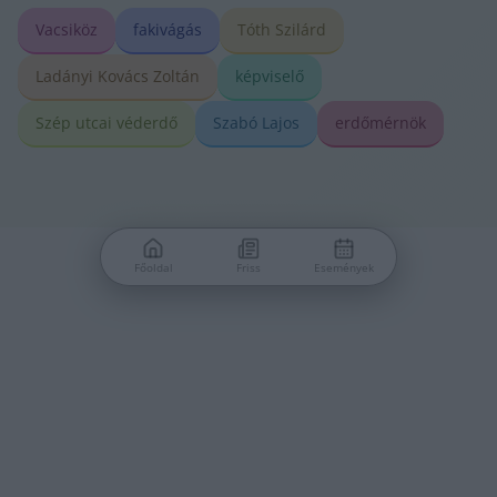
Vacsiköz
fakivágás
Tóth Szilárd
Ladányi Kovács Zoltán
képviselő
Szép utcai véderdő
Szabó Lajos
erdőmérnök
Főoldal
Friss
Események