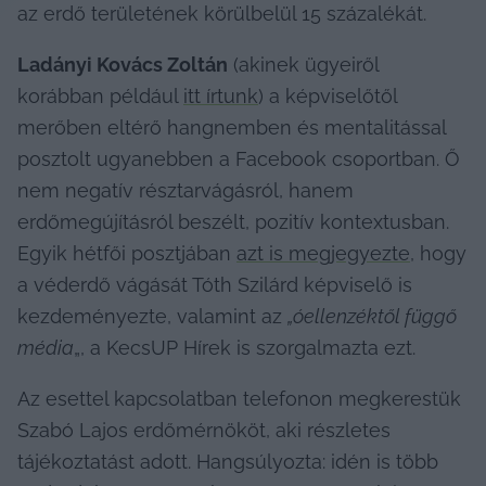
az erdő területének körülbelül 15 százalékát.
Ladányi Kovács Zoltán
 (akinek ügyeiről 
korábban például 
itt írtunk
) a képviselőtől 
merőben eltérő hangnemben és mentalitással 
posztolt ugyanebben a Facebook csoportban. Ő 
nem negatív résztarvágásról, hanem 
erdőmegújításról beszélt, pozitív kontextusban. 
Egyik hétfői posztjában 
azt is megjegyezte
, hogy 
a véderdő vágását Tóth Szilárd képviselő is 
kezdeményezte, valamint az 
„óellenzéktől függő 
média
„, a KecsUP Hírek is szorgalmazta ezt.
Az esettel kapcsolatban telefonon megkerestük 
Szabó Lajos erdőmérnököt, aki részletes 
tájékoztatást adott. Hangsúlyozta: idén is több 