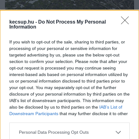
Fotó: KecsUP Hírek/Balla Szilárd
kecsup.hu -
Do Not Process My Personal
Information
Ez valóban 
„résztarvágás”
 volt?
If you wish to opt-out of the sale, sharing to third parties, or
– Ez egyáltalán nem tarvágás volt. Az erdőrészlet 
processing of your personal or sensitive information for
targeted advertising by us, please use the below opt-out
területe 2 hektár, amelyben egy úgynevezett 
section to confirm your selection. Please note that after your
felújító vágás jellegű beavatkozás történt. Ez azt 
opt-out request is processed you may continue seeing
jelenti, hogy megritkítjuk a zárt lombkoronát, így 
interest-based ads based on personal information utilized by
us or personal information disclosed to third parties prior to
az erdő talaján fejlődő facsemetéknek fény jut, 
your opt-out. You may separately opt-out of the further
és azok jobban tudnak növekedni. Ezen a 
disclosure of your personal information by third parties on the
területen a buszmegálló mögött volt egy olyan 
IAB’s list of downstream participants. This information may
also be disclosed by us to third parties on the
IAB’s List of
folt, ahol gyakorlatilag az összes fa ki volt 
Downstream Participants
that may further disclose it to other
száradva. Itt a lakók külön kérték, hogy minél 
third parties.
jobban távolítsuk el a száraz fákat, mert azoktól 
Please note that this website/app uses one or more Google
Personal Data Processing Opt Outs
félnek. Bár én annak a híve vagyok, hogy 
services and may gather and store information including but