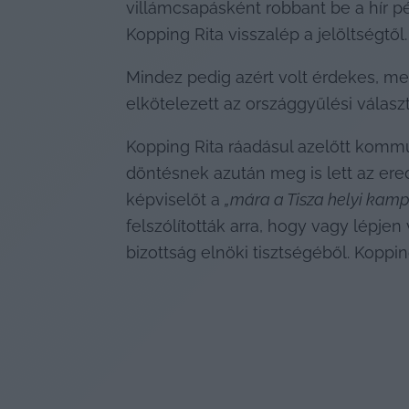
villámcsapásként robbant be a hír pé
Kopping Rita visszalép a jelöltségtől.
Mindez pedig azért volt érdekes, mer
elkötelezett az országgyűlési válasz
Kopping Rita ráadásul azelőtt kommun
döntésnek azután meg is lett az ered
képviselőt a 
„mára a Tisza helyi kamp
felszólították arra, hogy vagy lépjen
bizottság elnöki tisztségéből. Kopping