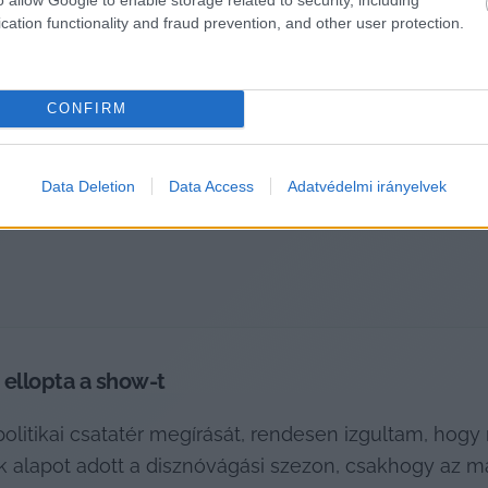
cation functionality and fraud prevention, and other user protection.
atok, ami akár a választás napján is a visszájára ford
heti eseményekre, és rögzítsük a jelöltek e heti akt
CONFIRM
HIRDETÉS
Data Deletion
Data Access
Adatvédelmi irányelvek
 ellopta a show-t
politikai csatatér megírását, rendesen izgultam, hogy 
alapot adott a disznóvágási szezon, csakhogy az már