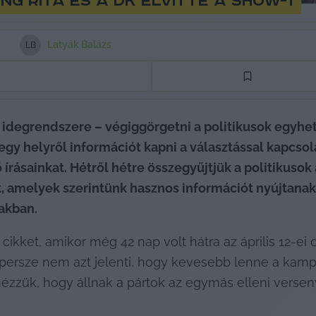
ing Rita és a DK elvitte a show-t
Latyák Balázs
L
B
g idegrendszere – végiggörgetni a politikusok egyhe
egy helyről információt kapni a választással kapcsol
írásainkat. Hétről hétre összegyűjtjük a politikusok
, amelyek szerintünk hasznos információt nyújtanak 
zakban.
r cikket, amikor még 42 nap volt hátra az április 12-ei
 persze nem azt jelenti, hogy kevesebb lenne a kam
zzük, hogy állnak a pártok az egymás elleni versen