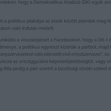
nteken, hogy a Demokratikus Koalíció (DK) egyik orszá
t a politikus plakátjai az elsők között jelentek meg K
táson való indulás mellett.
ikálta a visszalépését a Facebookon, hogy a DK-t ért
ménye, a politikus egyrészt kizárták a pártból, majd 
ányszervezetévé váló ellenzéki civil ernyőszervezet”
, és
 vissza az országgyűlési képviselőjelöltségtől, vagy v
 Rita pedig a párt szerint a bizottsági elnöki széket é