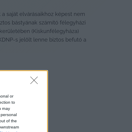
t a saját elvárásaikhoz képest nem 
ztos bástyának számító félegyházi 
ókerületében (Kiskunfélegyháza) 
DNP-s jelölt lenne biztos befutó a 
sonal or
ection to
ou may
 personal
out of the
 downstream