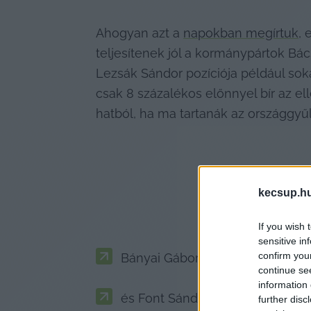
Ahogyan azt a 
napokban megírtuk
, 
teljesítenek jól a kormánypártok Bá
Lezsák Sándor pozíciója például sok
csak 8 százalékos előnnyel bír az el
hatból, ha ma tartanák az országgyűl
kecsup.h
If you wish 
sensitive in
confirm you
Bányai Gábor az 05. számú egyé
continue se
information 
és Font Sándor 03. számú egyéni
further disc