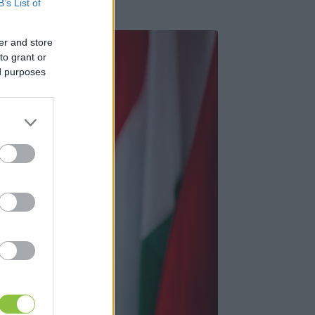
B’s List of
er and store
to grant or
ed purposes