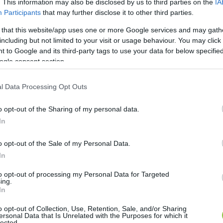
. This information may also be disclosed by us to third parties on the
IA
Participants
that may further disclose it to other third parties.
 that this website/app uses one or more Google services and may gath
including but not limited to your visit or usage behaviour. You may click 
 to Google and its third-party tags to use your data for below specifi
ogle consent section.
l Data Processing Opt Outs
o opt-out of the Sharing of my personal data.
In
o opt-out of the Sale of my Personal Data.
In
to opt-out of processing my Personal Data for Targeted
ing.
In
o opt-out of Collection, Use, Retention, Sale, and/or Sharing
ersonal Data that Is Unrelated with the Purposes for which it
lected.