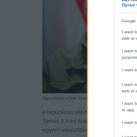
Opted 
Google 
I want t
web or d
I want t
purpose
I want 
I want t
web or d
Képünkön Lezsák Sándor látható / Lezsák Sándo
I want t
or app.
A lapunkhoz eljutott felmérés szerin
Tamás a 2-es számú egyéni választók
I want t
egyéni választókerületben (Baja) ind
I want t