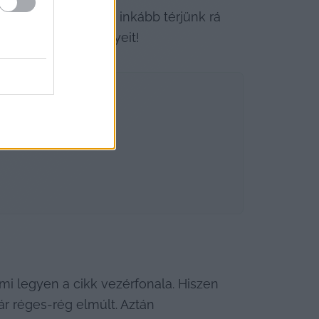
ulhat, éppen ezért inkább térjünk rá 
ivitásának eredményeit!
mi legyen a cikk vezérfonala. Hiszen 
 réges-rég elmúlt. Aztán 