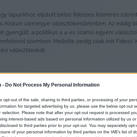
egy lapunkhoz eljutott belső fideszes felmérés szerin
cs-Kiskun vármegye választókerületeiben. Az eddig bi
at gyengült, a politikus a 4-es számú egyéni választ
lenfeleivel szemben. Mellette pedig csak két Fidesz-K
ési választásokat:
u -
Do Not Process My Personal Information
to opt-out of the sale, sharing to third parties, or processing of your per
formation for targeted advertising by us, please use the below opt-out s
r selection. Please note that after your opt-out request is processed y
ni választókerületben Kiskunhalason,
eing interest-based ads based on personal information utilized by us or
disclosed to third parties prior to your opt-out. You may separately opt-
 választókerületben, Kalocsán.
losure of your personal information by third parties on the IAB’s list of