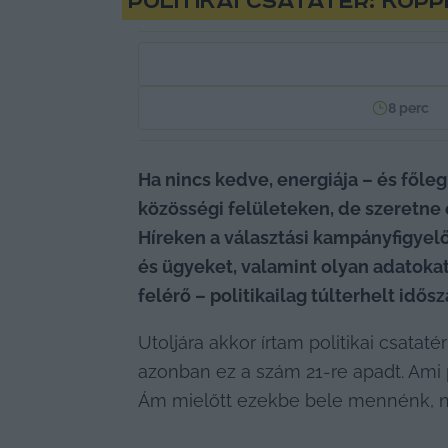
Politikai csatatér: Kopp
8
perc
Ha nincs kedve, energiája – és főle
közösségi felületeken, de szeretne 
Híreken a választási kampányfigyelő 
és ügyeket, valamint olyan adatokat
felérő – politikailag túlterhelt idős
Utoljára akkor írtam politikai csataté
azonban ez a szám 21-re apadt. Ami
Ám mielőtt ezekbe bele mennénk, né