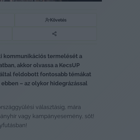
Követés
ti kommunikációs termelését a 
atban, akkor olvassa a KecsUP 
 által feldobott fontosabb témákat 
ebben – az olykor hidegrázással 
 országgyűlési választásig, mára 
pányhír vagy kampányesemény, sőt! 
yfutásban!