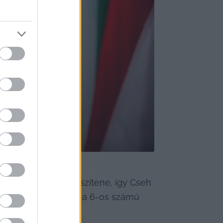
 jelölt azonban veszítene, így Cseh 
el. Mellettük pedig a 6-os számú 
 szemben.