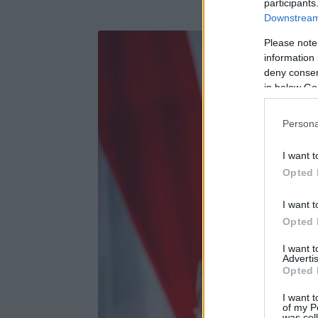
participants
Downstream 
Please note
information 
deny consent
in below Go
Persona
I want t
Opted 
I want t
Opted 
I want 
Advertis
Opted 
I want t
of my P
was col