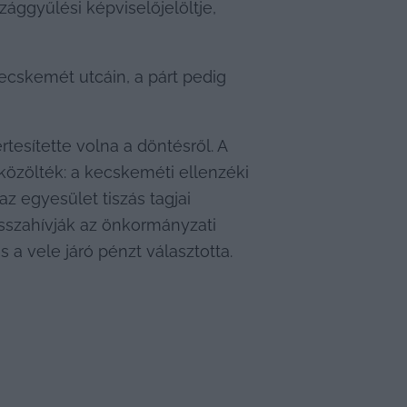
ggyűlési képviselőjelöltje, 
ecskemét utcáin, a párt pedig 
esítette volna a döntésről. A 
közölték: a kecskeméti ellenzéki 
 az egyesület tiszás tagjai 
isszahívják az önkormányzati 
s a vele járó pénzt választotta.