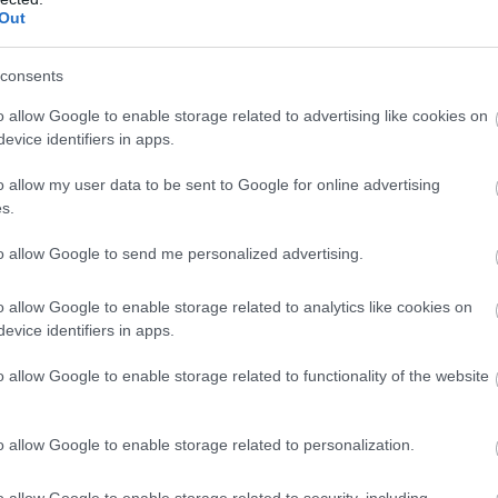
Out
consents
o allow Google to enable storage related to advertising like cookies on
evice identifiers in apps.
o allow my user data to be sent to Google for online advertising
s.
to allow Google to send me personalized advertising.
o allow Google to enable storage related to analytics like cookies on
evice identifiers in apps.
r Facebook-oldala
o allow Google to enable storage related to functionality of the website
t a kecskeméti, Fidesz-KDNP-s színekben induló többi
erületet, Salacz László pedig az 1-es számút bukná 
o allow Google to enable storage related to personalization.
uló Zsigó Róbert sem aratna diadalt az ellenfeleivel
o allow Google to enable storage related to security, including