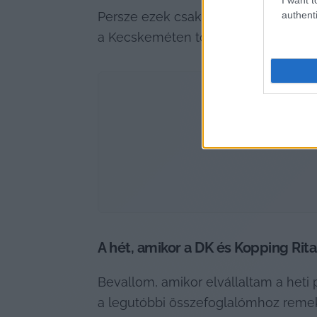
authenti
Persze ezek csak amolyan előzetes ad
a Kecskeméten történt legfontosabb 
A hét, amikor a DK és Kopping Rita
Bevallom, amikor elvállaltam a heti 
a legutóbbi összefoglalómhoz remek 