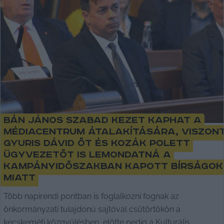
Bán János szabad kezet kaphat a
Médiacentrum átalakítására, viszon
Gyuris Dávid őt és Kozák Polett
ügyvezetőt is lemondatná a
kampányidőszakban kapott bírságok
miatt
Több napirendi pontban is foglalkozni fognak az
önkormányzati tulajdonú sajtóval csütörtökön a
kecskeméti közgyűlésben, előtte pedig a Kulturális