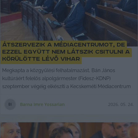
Átszervezik a Médiacentrumot, de
ezzel együtt nem látszik csitulni a
körülötte lévő vihar
Megkapta a közgyűlési felhatalmazást, Bán János
kultúráért felelős alpolgármester (Fidesz-KDNP)
szeptember végéig elkészíti a Kecskeméti Médiacentrum
Barna Imre Yossarian
2026. 05. 24.
B
I