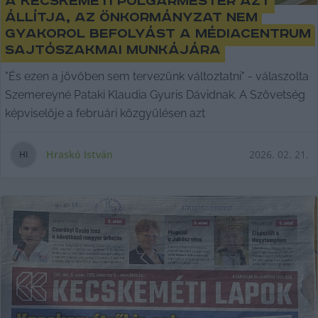
A kecskeméti polgármester azt
állítja, az önkormányzat nem
gyakorol befolyást a Médiacentrum
sajtószakmai munkájára
"És ezen a jövőben sem tervezünk változtatni" - válaszolta
Szemereyné Pataki Klaudia Gyuris Dávidnak. A Szövetség
képviselője a februári közgyűlésen azt
Hraskó István
2026. 02. 21.
H
I