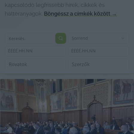
kapcsolódó legfrissebb hírek, cikkek és
háttéranyagok.
Böngéssz a címkék között
→
Sorrend
ÉÉÉÉ.HH.NN
ÉÉÉÉ.HH.NN