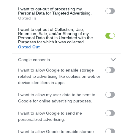
az
I want to opt-out of processing my
Personal Data for Targeted Advertising.
Latyák Balázs
2026. 04. 12.
L
B
Opted In
I want to opt-out of Collection, Use,
Retention, Sale, and/or Sharing of my
Personal Data that Is Unrelated with the
Purposes for which it was collected.
Opted Out
Google consents
I want to allow Google to enable storage
related to advertising like cookies on web or
device identifiers in apps.
I want to allow my user data to be sent to
Google for online advertising purposes.
Nem használ a dorgálás, a Hírös
hírportált újabb pénzbírsággal
I want to allow Google to send me
„jutalmazta” a választási bizottság
personalized advertising.
Hiába tiltották el a további jogsértésektől, a Hírös hírportál,
I want to allow Google to enable storage