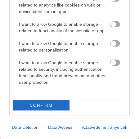
illetve kiadója, a Kecskeméti Televízió Nonprofit Kft. újra és
related to analytics like cookies on web or
újra megsérti a választási
device identifiers in apps.
I want to allow Google to enable storage
Barna Imre Yossarian
2026. 04. 11.
B
I
related to functionality of the website or app.
I want to allow Google to enable storage
related to personalization.
I want to allow Google to enable storage
related to security, including authentication
functionality and fraud prevention, and other
user protection.
CONFIRM
Bírságolni kezdték a Híröst, két
Data Deletion
Data Access
Adatvédelmi irányelvek
büntetésből már majdnem 800 ezerr
rúg a leendő számla