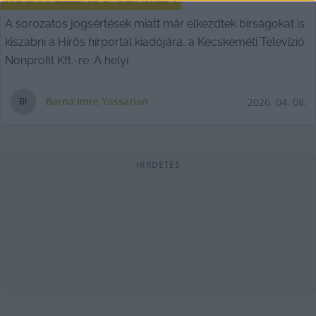
A sorozatos jogsértések miatt már elkezdtek bírságokat is
kiszabni a Hírös hírportál kiadójára, a Kecskeméti Televízió
Nonprofit Kft.-re. A helyi
Barna Imre Yossarian
2026. 04. 08.
B
I
HIRDETÉS