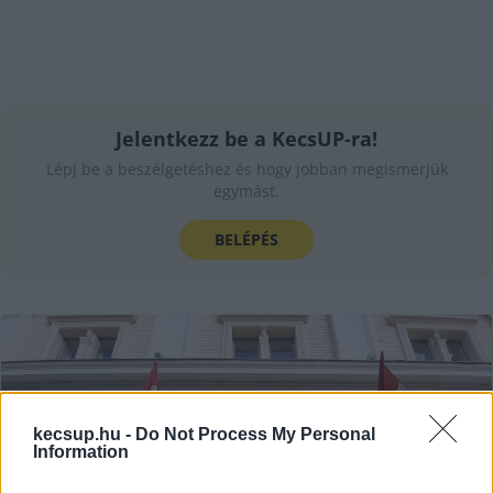
Jelentkezz be a KecsUP-ra!
Lépj be a beszélgetéshez és hogy jobban megismerjük
egymást.
BELÉPÉS
kecsup.hu -
Do Not Process My Personal
Information