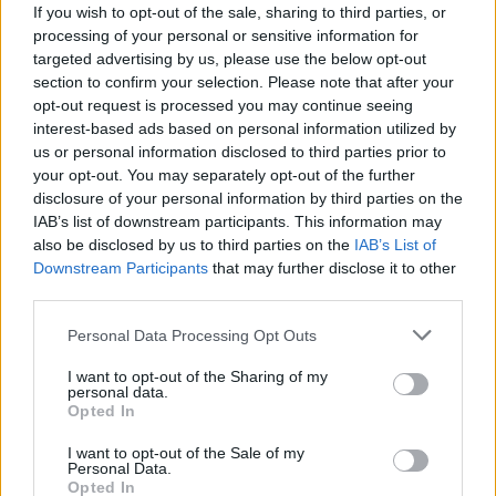
If you wish to opt-out of the sale, sharing to third parties, or
processing of your personal or sensitive information for
targeted advertising by us, please use the below opt-out
section to confirm your selection. Please note that after your
opt-out request is processed you may continue seeing
interest-based ads based on personal information utilized by
us or personal information disclosed to third parties prior to
your opt-out. You may separately opt-out of the further
disclosure of your personal information by third parties on the
IAB’s list of downstream participants. This information may
also be disclosed by us to third parties on the
IAB’s List of
Downstream Participants
that may further disclose it to other
third parties.
A Szövetség levélben reagált a
Please note that this website/app uses one or more Google
Kecskeméti Televízió bírságaira,
Personal Data Processing Opt Outs
services and may gather and store information including but
szerintük Kozák Polett méltatlanná
not limited to your visit or usage behaviour. You may click to
I want to opt-out of the Sharing of my
vált a tisztségére
personal data.
grant or deny consent to Google and its third-party tags to
Opted In
use your data for below specified purposes in below Google
A Szövetség a Hírös Városért Egyesület
consent section.
képviselőcsoportja szerint a Kecskeméti Televízió
I want to opt-out of the Sale of my
Personal Data.
Nonprofit Kft. működése összeegyeztethetetlen mindazzal
Opted In