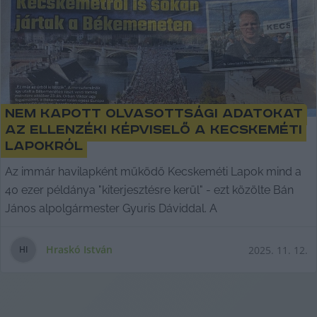
Nem kapott olvasottsági adatokat
az ellenzéki képviselő a Kecskeméti
Lapokról
Az immár havilapként működő Kecskeméti Lapok mind a
40 ezer példánya "kiterjesztésre kerül" - ezt közölte Bán
János alpolgármester Gyuris Dáviddal. A
Hraskó István
2025. 11. 12.
H
I