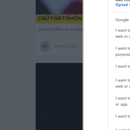
Opted 
Csütörtökön az „önkényura
Google 
„Számunkra ez a megmozdulás nem elsősorb
I want t
web or d
Balla Szilárd
B
S
I want t
purpose
I want 
I want t
web or d
I want t
or app.
I want t
I want t