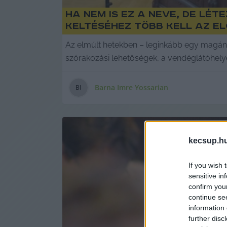
Ha nem is ez a neve, de lét
keltéséhez több kell az e
Az elmúlt hetekben – leginkább egy magánszem
szórakozási lehetőségek, a vendéglátóhely
Barna Imre Yossarian
B
I
kecsup.h
If you wish 
sensitive in
confirm you
continue se
information 
further disc