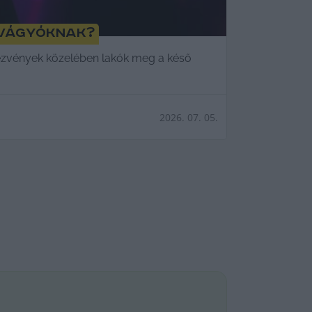
 vágyóknak?
dezvények közelében lakók meg a késő
2026. 07. 05.