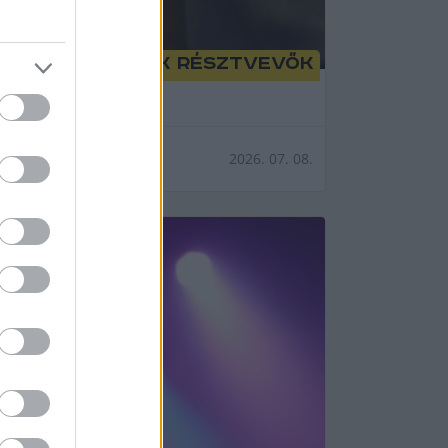
tről is lesznek résztvevők
ngéla.
2026. 07. 08.