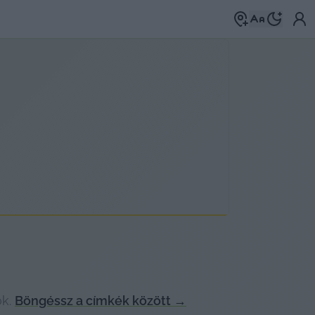
k.
Böngéssz a címkék között
→