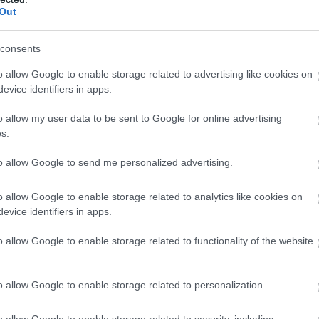
Out
lom” ellen tüntet a Fidesz, Kecskemé
consents
an pártpolitikai kérdés“ - fogalmazott Laczkó-Zsámboki A
o allow Google to enable storage related to advertising like cookies on
evice identifiers in apps.
o allow my user data to be sent to Google for online advertising
s.
to allow Google to send me personalized advertising.
o allow Google to enable storage related to analytics like cookies on
evice identifiers in apps.
o allow Google to enable storage related to functionality of the website
o allow Google to enable storage related to personalization.
o allow Google to enable storage related to security, including