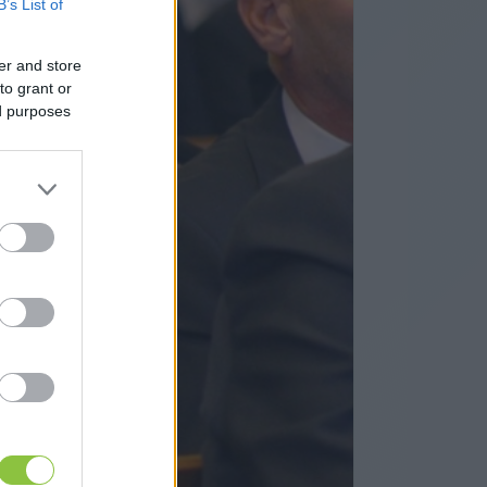
B’s List of
er and store
to grant or
ed purposes