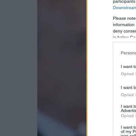
participants
Downstream 
Please note
information 
deny consent
in below Go
Persona
I want t
Opted 
I want t
Opted 
I want 
Advertis
Opted 
I want t
of my P
was col