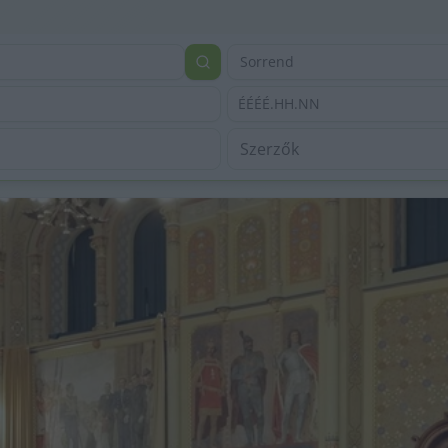
Sorrend
ÉÉÉÉ.HH.NN