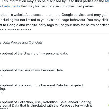
. This information may also be disclosed by us to third parties on the
IA
Participants
that may further disclose it to other third parties.
 that this website/app uses one or more Google services and may gath
including but not limited to your visit or usage behaviour. You may click 
 to Google and its third-party tags to use your data for below specifi
ogle consent section.
l Data Processing Opt Outs
o opt-out of the Sharing of my personal data.
In
o opt-out of the Sale of my Personal Data.
In
to opt-out of processing my Personal Data for Targeted
ing.
In
o opt-out of Collection, Use, Retention, Sale, and/or Sharing
ersonal Data that Is Unrelated with the Purposes for which it
lected.