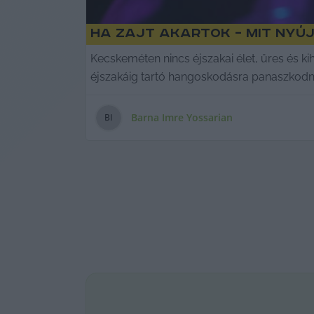
Ha zajt akartok – mit nyú
Kecskeméten nincs éjszakai élet, üres és 
éjszakáig tartó hangoskodásra panaszkodn
Barna Imre Yossarian
B
I