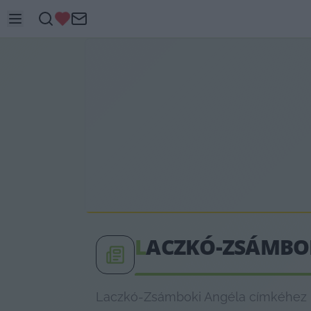
L
ACZKÓ-ZSÁMBO
Laczkó-Zsámboki Angéla címkéhez ka