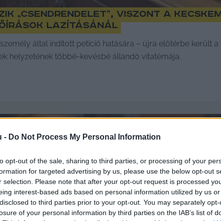
ezik „csendrendelet”, viszont a kecske
lőírások lazításánál
ély által indított petíció hatására – újra előtérbe került a v
ek helyzetének többé-kevésbé állandó vitatémája.
u -
Do Not Process My Personal Information
to opt-out of the sale, sharing to third parties, or processing of your per
formation for targeted advertising by us, please use the below opt-out s
r selection. Please note that after your opt-out request is processed y
eing interest-based ads based on personal information utilized by us or
disclosed to third parties prior to your opt-out. You may separately opt-
losure of your personal information by third parties on the IAB’s list of