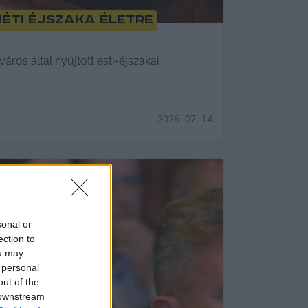
méti éjszaka életre
áros által nyújtott esti-éjszakai
2026. 07. 14.
sonal or
ection to
ou may
 personal
out of the
 downstream