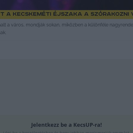
jt a kecskeméti éjszaka a szórakozni
kihalt a város, mondják sokan, miközben a különféle nagyren
ak.
Jelentkezz be a KecsUP-ra!
Lépj be a beszélgetéshez és hogy jobban megismerjük egymást.