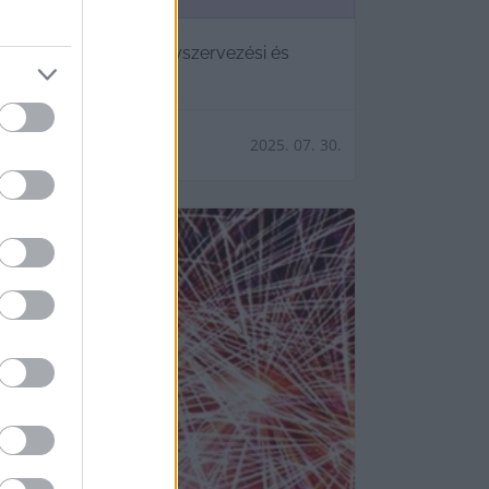
-a
pségek idei rendezvényszervezési és
2025. 07. 30.