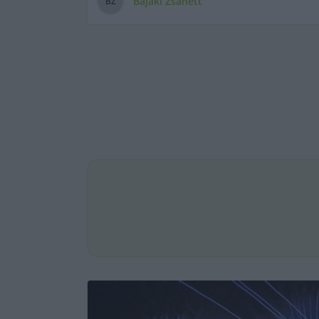
Bajáki Zsanett
B
Z