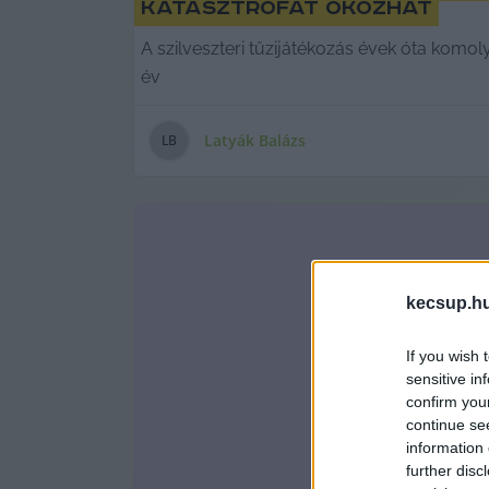
katasztrófát okozhat
A szilveszteri tűzijátékozás évek óta komol
év
Latyák Balázs
L
B
kecsup.h
If you wish 
sensitive in
confirm you
continue se
information 
further disc