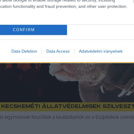
cation functionality and fraud prevention, and other user protection.
CONFIRM
Data Deletion
Data Access
Adatvédelmi irányelvek
kecskeméti állatvédelmisek szilvesz
egymásnak feszültek a kisállattartók és a tűzijátékok szerelm