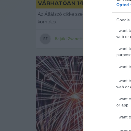
Várhatóan 14,5 milliárd fo
Opted 
Az Átlátszó cikke szerint a Rogán Antal v
Google 
komplex
I want t
web or d
Bajáki Zsanett
B
Z
I want t
purpose
I want 
I want t
web or d
I want t
or app.
I want t
I want t