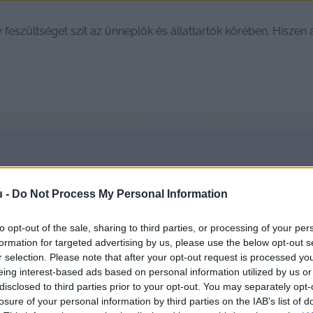
y feszültséget szít az ünneplők és állattartók körében. Hiszen
u -
Do Not Process My Personal Information
to opt-out of the sale, sharing to third parties, or processing of your per
formation for targeted advertising by us, please use the below opt-out s
r selection. Please note that after your opt-out request is processed y
eing interest-based ads based on personal information utilized by us or
disclosed to third parties prior to your opt-out. You may separately opt-
losure of your personal information by third parties on the IAB’s list of