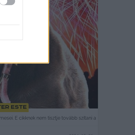
ter este
esei. E cikknek nem tisztje tovább szítani a