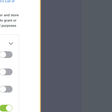
B’s List of
er and store
to grant or
ed purposes