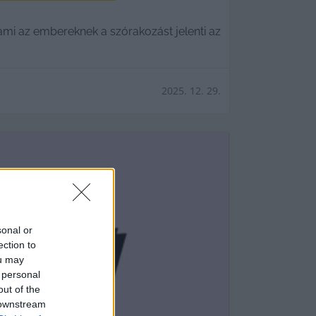
 ami az embereknek a szórakozást jelenti az
2025. 12. 29.
sonal or
ection to
ou may
 personal
out of the
 downstream