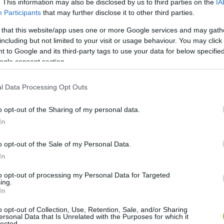
. This information may also be disclosed by us to third parties on the
IA
Participants
that may further disclose it to other third parties.
 that this website/app uses one or more Google services and may gath
including but not limited to your visit or usage behaviour. You may click 
 to Google and its third-party tags to use your data for below specifi
ogle consent section.
l Data Processing Opt Outs
o opt-out of the Sharing of my personal data.
In
o opt-out of the Sale of my Personal Data.
In
to opt-out of processing my Personal Data for Targeted
ing.
In
o opt-out of Collection, Use, Retention, Sale, and/or Sharing
ersonal Data that Is Unrelated with the Purposes for which it
lected.