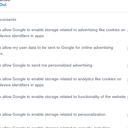
rintba kerül majd az idei augusztus 20
Out
ezette Nemzeti Kommunikációs Hivatal az augusztus 20-i ünne
consents
o allow Google to enable storage related to advertising like cookies on
evice identifiers in apps.
o allow my user data to be sent to Google for online advertising
s.
to allow Google to send me personalized advertising.
o allow Google to enable storage related to analytics like cookies on
evice identifiers in apps.
o allow Google to enable storage related to functionality of the website
o allow Google to enable storage related to personalization.
o allow Google to enable storage related to security, including