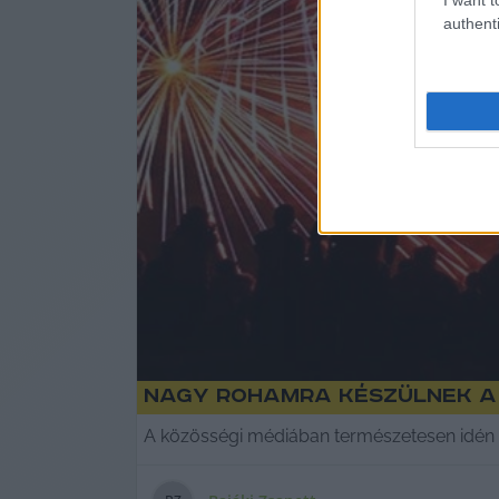
authenti
Nagy rohamra készülnek a 
A közösségi médiában természetesen idén is 