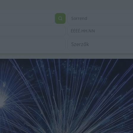
Sorrend
ÉÉÉÉ.HH.NN