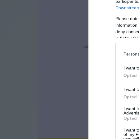
participants
Downstream 
Please note
information 
deny consent
in below Go
Persona
I want t
Opted 
I want t
Opted 
I want 
Advertis
Opted 
I want t
of my P
was col