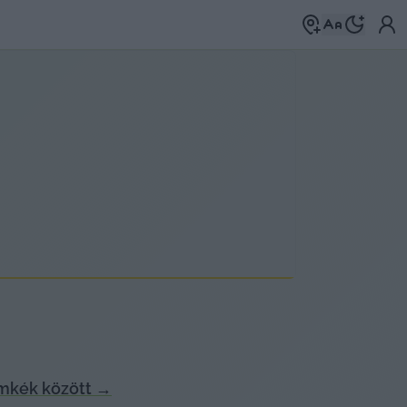
mkék között
→