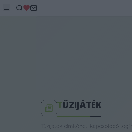
T
ŰZIJÁTÉK
Tűzijáték címkéhez kapcsolódó legfr