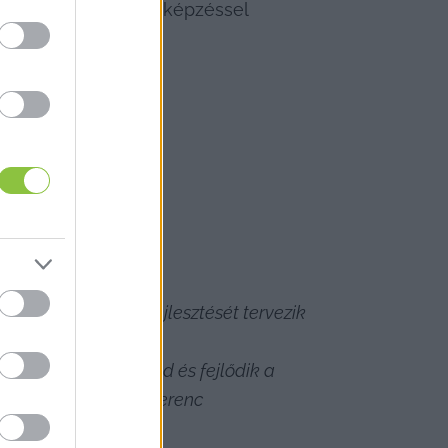
ecskeméti pedagógusképzéssel 
pzés kapcsán:
anem a képzések fejlesztését tervezik 
épzését.
k, hiszen megmarad és fejlődik a 
pen bővül a Liszt Ferenc 