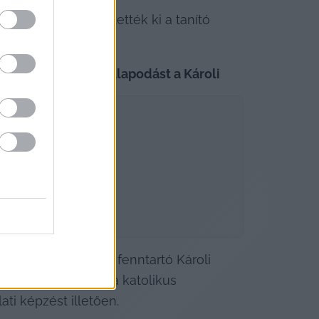
ól, hogy nem ejtették ki a tanító 
atás.
nyel kötött megállapodást a Károli
, és miközben a fenntartó Károli 
ézményeit átadná a katolikus 
ti képzést illetően.