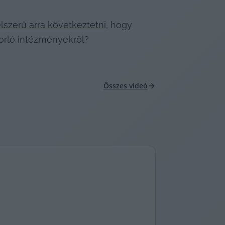
szerű arra következtetni
, hogy 
orló intézményekről?
Összes videó