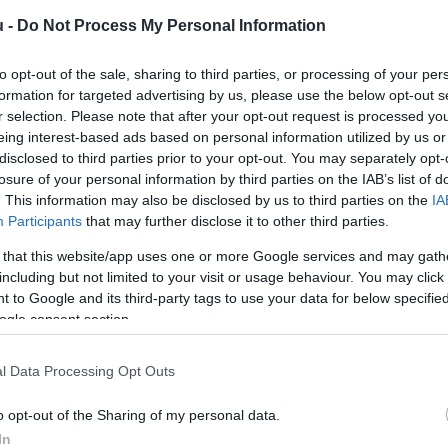
kodásra, akik eddig is azt gondolták, hogy múltjáho
u -
Do Not Process My Personal Information
 az utóbbi hónapokban. Eddig ezeken ment keresztül 
to opt-out of the sale, sharing to third parties, or processing of your per
formation for targeted advertising by us, please use the below opt-out s
r selection. Please note that after your opt-out request is processed y
emi átszervezéssel (
alapítványi egyetem
 lett a Neu
eing interest-based ads based on personal information utilized by us or
disclosed to third parties prior to your opt-out. You may separately opt-
 Károli Gáspár Református Egyetemhez
losure of your personal information by third parties on the IAB’s list of
. This information may also be disclosed by us to third parties on the
IA
Participants
that may further disclose it to other third parties.
vatal megszűnt, a pedagógusképzés központját Nagy
 that this website/app uses one or more Google services and may gath
including but not limited to your visit or usage behaviour. You may click 
 tanító alapszakot Kecskeméten a Károli egyetem
 to Google and its third-party tags to use your data for below specifi
ogle consent section.
 a most még károlis Petőfi gyakorló iskolát és a Bocsk
l Data Processing Opt Outs
o opt-out of the Sharing of my personal data.
lkalommal is 
felszólalt
, hogy úgy tűnik a kecskeméti 
In