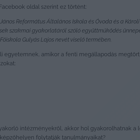
cebook oldal szerint ez történt:
János Református Általános Iskola és Óvoda és a Károl
ések szakmai gyakorlatáról szóló együttműködés ünnepély
Főiskola Gulyás Lajos nevét viselő termében.
li egyetemnek, amikor a fenti megállapodás megtört
zokat:
akorló intézményekről, akkor hol gyakorolhatnak a
 képzőhelyen folytatják tanulmányaikat?