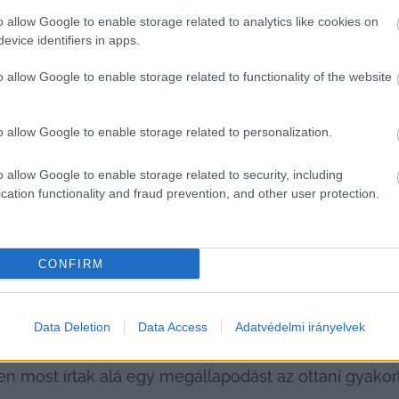
o allow Google to enable storage related to analytics like cookies on
 beszéltek
 a kecskeméti pedagógusképzés fontosságár
evice identifiers in apps.
zes 
városvezetés miatt sikeres
 a kecskeméti felsőokt
o allow Google to enable storage related to functionality of the website
i intézményekről, Nagykőrösön gyakorlati intézmén
o allow Google to enable storage related to personalization.
HIRDETÉS
o allow Google to enable storage related to security, including
cation functionality and fraud prevention, and other user protection.
CONFIRM
ógusképzés változások során ment és megy keresztül
Data Deletion
Data Access
Adatvédelmi irányelvek
t a szülőknek és munkatársainak, hogy a gyakorló int
most írtak alá egy megállapodást az ottani gyakorla