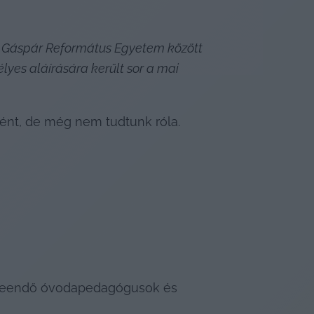
i Gáspár Református Egyetem között 
es aláírására került sor a mai 
ént, de még nem tudtunk róla. 
 leendő óvodapedagógusok és 