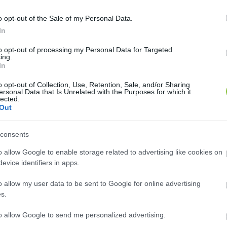
melte fel a hangját az ellen, amely a nagy múltú k
yenesen 
o opt-out of the Sale of my Personal Data.
kivégezték
 a kecskeméti tanítóképzést.
In
to opt-out of processing my Personal Data for Targeted
ing.
In
o opt-out of Collection, Use, Retention, Sale, and/or Sharing
ersonal Data that Is Unrelated with the Purposes for which it
lected.
Out
lakítások előtt a következőket írta a pedagóguské
consents
o allow Google to enable storage related to advertising like cookies on
l és azt a tájékoztatást kaptam, hogy nem leépítést, h
evice identifiers in apps.
árosba a Károli egyetem korábban is itt működő jogi k
o allow my user data to be sent to Google for online advertising
int egyetemi város, nem hogy gyengülne, hanem erősödi
s.
a Károli egyetem, továbbá változatlanul jelen van és ép
to allow Google to send me personalized advertising.
e.”