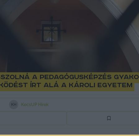
szolná a pedagógusképzés gyakor
ödést írt alá a Károli egyetem
KecsUP Hírek
K
H