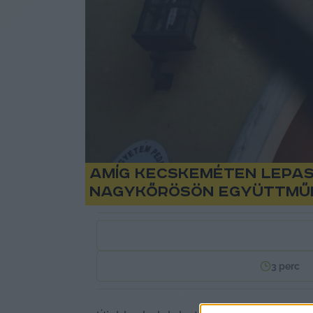
Amíg Kecskeméten lepas
Nagykőrösön együttműk
3
perc