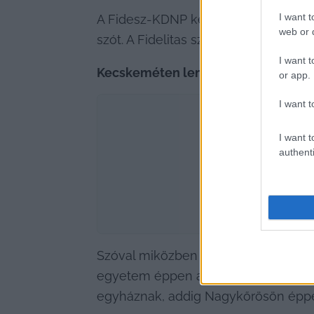
I want t
A Fidesz-KDNP képviselői pedig 
úgy
web or d
szót. A Fidelitas szerint pedig a fides
I want t
Kecskeméten lemondana a gyakorlat
or app.
I want t
I want t
authenti
Szóval miközben a kecskeméti pedag
egyetem éppen arról írt tájékoztatás
egyháznak, addig Nagykőrösön éppen 