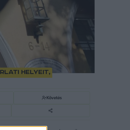
lati helyeit,
Követés