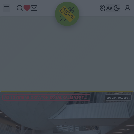
HIRDETÉS
AZ EGYETEMI OKTATÓK KÖZALKALMAZOTTI STÁTUSZA MEGSZŰNIK
2020. 05. 20.