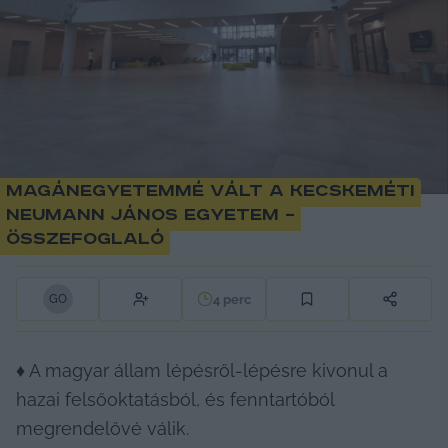
Magánegyetemmé vált a kecskeméti
Neumann János Egyetem –
összefoglaló
4
perc
G
O
♦ A magyar állam lépésről-lépésre kivonul a 
hazai felsőoktatásból, és fenntartóból 
megrendelővé válik.
