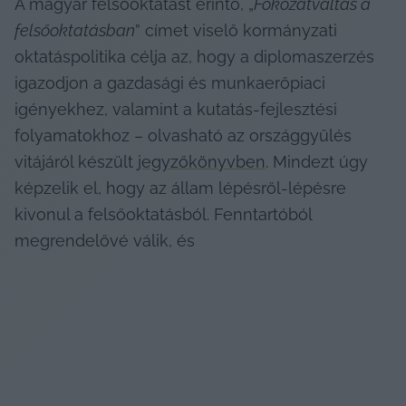
A magyar felsőoktatást érintő, „
Fokozatváltás a 
felsőoktatásban
” címet viselő kormányzati 
oktatáspolitika célja az, hogy a diplomaszerzés 
igazodjon a gazdasági és munkaerőpiaci 
igényekhez, valamint a kutatás-fejlesztési 
folyamatokhoz – olvasható az országgyűlés 
vitájáról készült 
jegyzőkönyvben
. Mindezt úgy 
képzelik el, hogy az állam lépésről-lépésre 
kivonul a felsőoktatásból. Fenntartóból 
megrendelővé válik, és