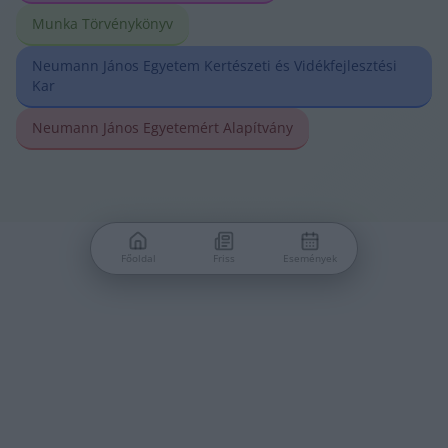
Munka Törvénykönyv
Neumann János Egyetem Kertészeti és Vidékfejlesztési
Kar
Neumann János Egyetemért Alapítvány
Főoldal
Friss
Események