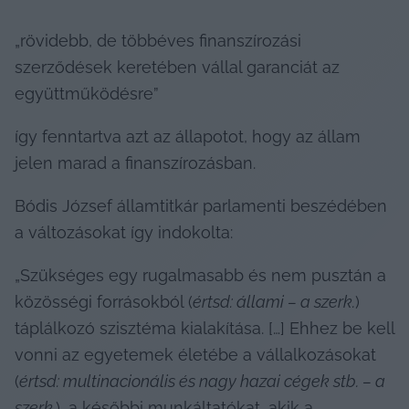
„rövidebb, de többéves finanszírozási 
szerződések keretében vállal garanciát az 
együttműködésre”
így fenntartva azt az állapotot, hogy az állam 
jelen marad a finanszírozásban.
Bódis József államtitkár parlamenti beszédében 
a változásokat így indokolta:
„Szükséges egy rugalmasabb és nem pusztán a 
közösségi forrásokból (
értsd: állami – a szerk.
) 
táplálkozó szisztéma kialakítása. […] Ehhez be kell 
vonni az egyetemek életébe a vállalkozásokat 
(
értsd: multinacionális és nagy hazai cégek stb. – a 
szerk.
), a későbbi munkáltatókat, akik a 