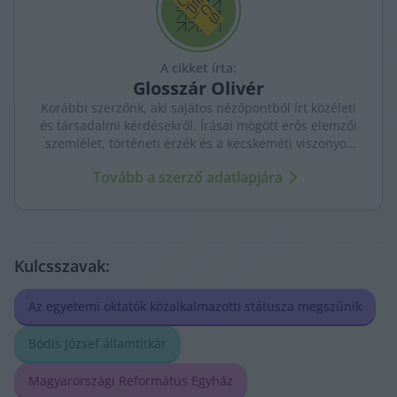
A cikket írta:
Glosszár
Olivér
Korábbi szerzőnk, aki sajátos nézőpontból írt közéleti
és társadalmi kérdésekről. Írásai mögött erős elemzői
szemlélet, történeti érzék és a kecskeméti viszonyok
mély ismerete sejlett fel.
Tovább a szerző adatlapjára
Kulcsszavak:
Az egyetemi oktatók közalkalmazotti státusza megszűnik
Bódis József államtitkár
Magyarországi Református Egyház