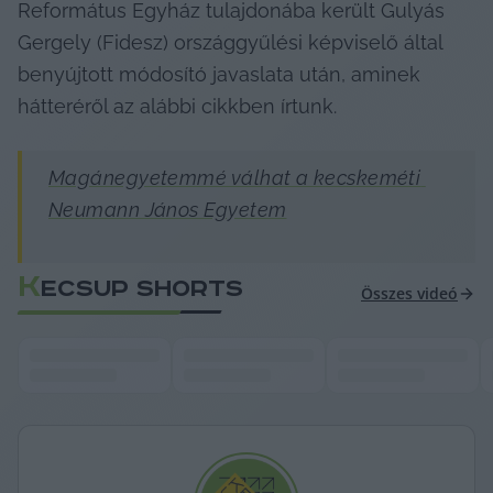
Református Egyház tulajdonába került Gulyás 
Gergely (Fidesz) országgyűlési képviselő által 
benyújtott módosító javaslata után, aminek 
hátteréről az alábbi cikkben írtunk.
Magánegyetemmé válhat a kecskeméti 
Neumann János Egyetem
K
ECSUP SHORTS
Összes videó