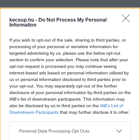
– véli a tárca.
kecsup.hu -
Do Not Process My Personal
A hazai szakszervezetek azért kritizálják az 
Information
érvényben lévő Munka Törvénykönyvét, mert 
If you wish to opt-out of the sale, sharing to third parties, or
könnyebbé vált az elbocsátás, illetve nőtt a 
processing of your personal or sensitive information for
munkahelyi kiszolgáltatottság. A dolgozóknak 
targeted advertising by us, please use the below opt-out
section to confirm your selection. Please note that after your
olykor el kell vállalniuk olyan feladatokat is, 
opt-out request is processed you may continue seeing
amelyekre eddig nem voltak kötelezhetőek, ami 
interest-based ads based on personal information utilized by
általában nem arányos a fizetéssel.
us or personal information disclosed to third parties prior to
your opt-out. You may separately opt-out of the further
disclosure of your personal information by third parties on the
Továbbra is lesznek ösztöndíjas és 
IAB’s list of downstream participants. This information may
also be disclosed by us to third parties on the
IAB’s List of
az önköltségen tanuló hallgatók – 
Downstream Participants
that may further disclose it to other
ennek arányáról már nem az állam 
third parties.
dönt 
Please note that this website/app uses one or more Google
Personal Data Processing Opt Outs
services and may gather and store information including but