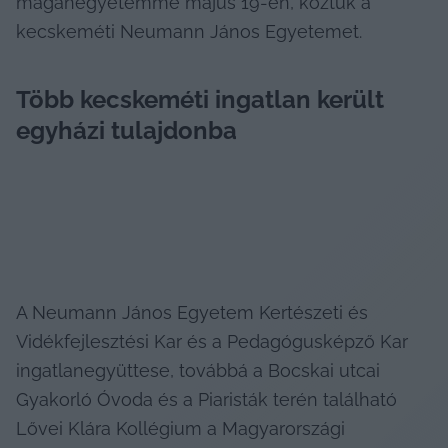
magánegyetemmé május 19-én, köztük a 
kecskeméti Neumann János Egyetemet.
Több kecskeméti ingatlan került 
egyházi tulajdonba 
A Neumann János Egyetem Kertészeti és 
Vidékfejlesztési Kar és a Pedagógusképző Kar 
ingatlanegyüttese, továbbá a Bocskai utcai 
Gyakorló Óvoda és a Piaristák terén található 
Lővei Klára Kollégium a Magyarországi 