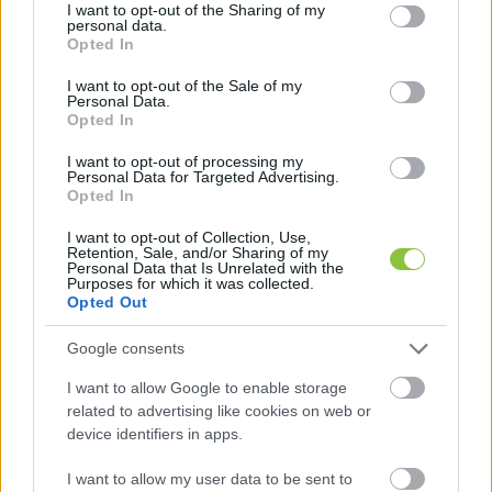
not limited to your visit or usage behaviour. You may click to
I want to opt-out of the Sharing of my
A modellváltással járó átalakulásban a 
personal data.
grant or deny consent to Google and its third-party tags to
Opted In
hallgatókat és a szüleiket az foglalkoztatja, hogy 
use your data for below specified purposes in below Google
consent section.
lesz-e tandíj vagy sem. Az államtitkár elmondta, 
I want to opt-out of the Sale of my
Personal Data.
hogy aki most egyetemi hallgató, annak a 
Opted In
jogviszonyát nem érintik a változások, vagyis 
I want to opt-out of processing my
minden hallgató abban a finanszírozási formában 
Personal Data for Targeted Advertising.
Opted In
fejezheti be tanulmányait, amelyben elkezdte. 
I want to opt-out of Collection, Use,
Majd így folytatta:
Retention, Sale, and/or Sharing of my
Personal Data that Is Unrelated with the
Purposes for which it was collected.
Opted Out
Google consents
I want to allow Google to enable storage
related to advertising like cookies on web or
device identifiers in apps.
Hogy milyen arányban lesznek egy egyetemen 
ösztöndíjasok és önköltségen tanulók, arról már 
I want to allow my user data to be sent to