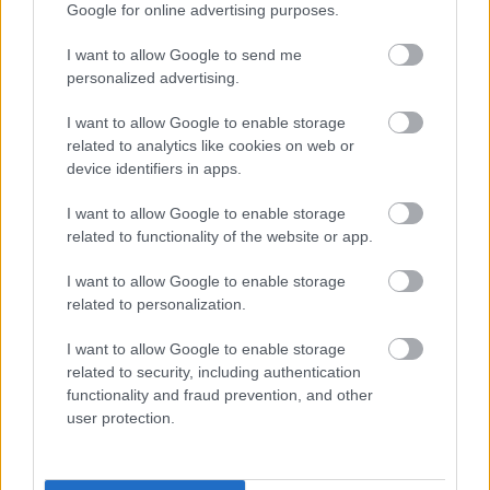
nem az állam, hanem az alapítvány és az 
Google for online advertising purposes.
egyetem dönt, hiszen ő a fenntartó.
I want to allow Google to send me
personalized advertising.
Itt értékelődik fel két tényező is. Egyfelől, hogy 
I want to allow Google to enable storage
az állam milyen felsőoktatási szolgáltatást 
related to analytics like cookies on web or
rendel meg, ami összefüggésben áll a kormány 
device identifiers in apps.
gazdaságról- és társadalomról való 
I want to allow Google to enable storage
gondolkodásával. Támogatja-e, hogy a magyar 
related to functionality of the website or app.
diákok sokasága széleskörűen diplomát 
I want to allow Google to enable storage
szerezzen (tudásalapú társadalom) vagy ezzel 
related to personalization.
ellentétben a 2008-as válság utáni termelés-
áthelyezési hullámra építve elsősorban a 
I want to allow Google to enable storage
related to security, including authentication
külföldi befektetők állami támogatása útján 
functionality and fraud prevention, and other
teremt munkahelyeket, ehhez pedig különböző 
user protection.
intézkedésekkel biztosít kellően szakképzett, 
ugyanakkor kellően olcsó munkaerőt is 