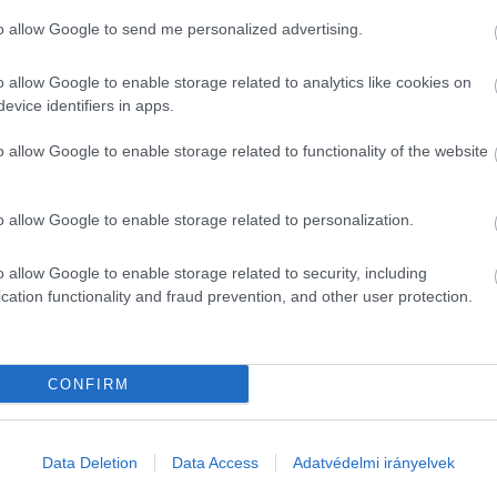
to allow Google to send me personalized advertising.
 a kiskorúak számára elérhető tartalmakat.”
közintézmény tárgyi feltételein.”
o allow Google to enable storage related to analytics like cookies on
evice identifiers in apps.
o allow Google to enable storage related to functionality of the website
o allow Google to enable storage related to personalization.
o allow Google to enable storage related to security, including
HIRDETÉS
cation functionality and fraud prevention, and other user protection.
CONFIRM
Data Deletion
Data Access
Adatvédelmi irányelvek