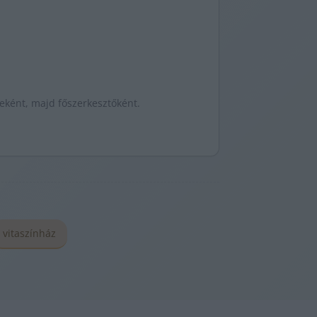
jeként, majd főszerkesztőként.
vitaszínház