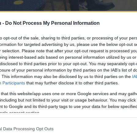
u -
Do Not Process My Personal Information
to opt-out of the sale, sharing to third parties, or processing of your per
 vitaszínházi estje (videóval)
formation for targeted advertising by us, please use the below opt-out s
r selection. Please note that after your opt-out request is processed y
eing interest-based ads based on personal information utilized by us or
1
perc
disclosed to third parties prior to your opt-out. You may separately opt-
losure of your personal information by third parties on the IAB’s list of
. This information may also be disclosed by us to third parties on the
IA
Participants
that may further disclose it to other third parties.
a közbeszéd megreformálásának nem titkolt vágyával
Hunyadivárosi Közösségi házban, amelyre – a havas, f
 that this website/app uses one or more Google services and may gath
including but not limited to your visit or usage behaviour. You may click 
.
 to Google and its third-party tags to use your data for below specifi
ogle consent section.
 rovatuk tartalmaira, amelyek átélhetőbb, kézzelfog
l Data Processing Opt Outs
ségben, elnyomásban, megkülönböztetésben, nélkülö