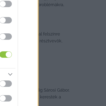
riférián felbukkanó problémákra, 
 megoldásmintákat.
gy a kecsup.hu által felszínre 
l vitathassák meg a résztvevők, 
el, ezt követően pedig Sárosi Gábor, 
t állítás igazságát keresték a 