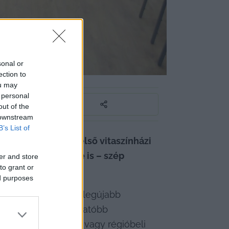
sonal or
ection to
ou may
 personal
out of the
 downstream
B’s List of
 szervezte meg első vitaszínházi 
agyos idő ellenére is – szép 
er and store
to grant or
ed purposes
A program célja kettős volt, a szervezők egyrészt ezzel a rendezvénnyel szerették volna felhívni a figyelmet legújabb 
hatóbb és befogadhatóbb 
zésben élő helyi vagy régióbeli 