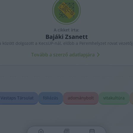
A cikket írta:
Bajáki
Zsanett
a között dolgozott a KecsUP-nál, előbb a Peremhelyzet rovat vezető
Tovább a szerző adatlapjára
Vastaps Társulat
fóliázás
adománybolt
vitakultúra