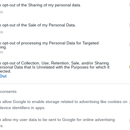
o opt-out of the Sharing of my personal data.
ei emellett rávilágítanak szélsőséges, kezeletlen, pe
In
ató életutakat, és a lehetséges helyi vagy külföldi
o opt-out of the Sale of my Personal Data.
In
ott vitaszínházi forma pedig azt a célt szolgálta, ho
to opt-out of processing my Personal Data for Targeted
ing.
ákat egy interaktív színházi társasjáték keretein belü
In
rveken és egymás tiszteletén alapuló vitakultúrát.
o opt-out of Collection, Use, Retention, Sale, and/or Sharing
ersonal Data that Is Unrelated with the Purposes for which it
lected.
Out
consents
o allow Google to enable storage related to advertising like cookies on
evice identifiers in apps.
makörét a 
Vastaps Társulat
 rövid jelenetei vezették f
ellett zajlottak a viták, amelyek során az alábbi ké
o allow my user data to be sent to Google for online advertising
s.