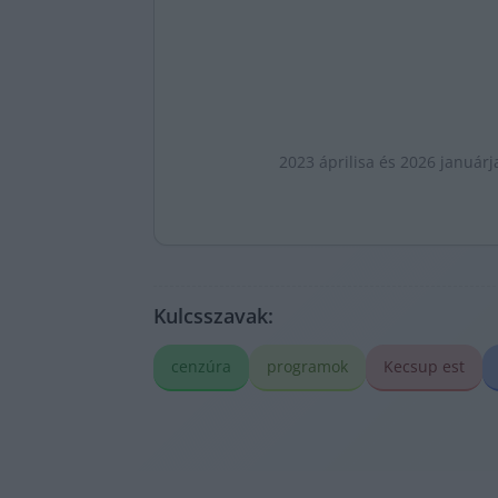
2023 áprilisa és 2026 januárj
Kulcsszavak:
cenzúra
programok
Kecsup est