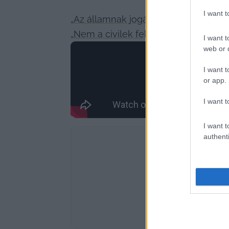
I want 
„Az államnak jogában áll kontrollálni
„Nem a civilek feladata segíteni egy 
I want t
web or d
I want t
or app.
I want t
I want t
authenti