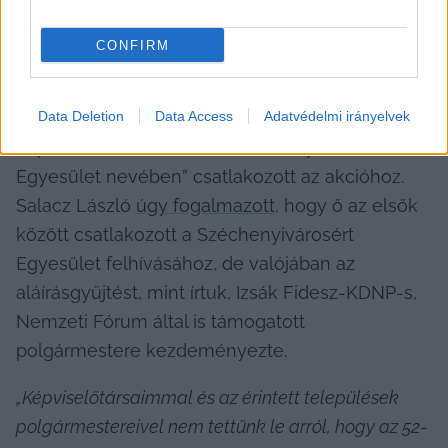
Az aláírásgyűjtésnek Kecskeméten is számos 
CONFIRM
érdekessége volt: Laczkó-Zsámboki Angéla 
önkormányzati képviselő 
azt állította
, hogy ez 
Data Deletion
Data Access
Adatvédelmi irányelvek
egy politikamentes ügy, ezért nem 
képviselőként, hanem a „Széchenyivárosért 
Egyesület nevében” csatlakozott az akcióhoz. 
Salacz László 
úgy fogalmazott
, hogy ő az elsők 
között csatlakozott a Széchenyivárosért 
Egyesület felhívásához, de valójában az 
aláírásgyűjtést, mint írtuk, Izsák Fidesz-KDNP-s, 
Nemzeti Fórum által is támogatott 
polgármestere kezdeményezte.
„Képviselőtársaimmal és az érintett települések 
polgármestereivel nem tettünk le arról, hogy az 52-