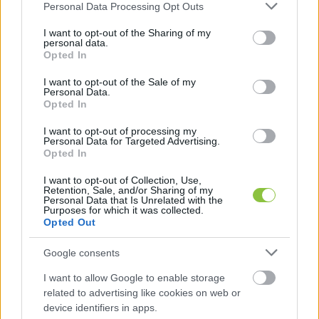
országot, Salacznak pedig a Parlamentben is lett 
Please note that this website/app uses one or more Google
Personal Data Processing Opt Outs
services and may gather and store information including but
volna lehetősége felhívni erre a problémára a 
not limited to your visit or usage behaviour. You may click to
I want to opt-out of the Sharing of my
figyelmet.
personal data.
grant or deny consent to Google and its third-party tags to
Opted In
use your data for below specified purposes in below Google
Az 52-es főút felújítását még 2022 nyarán, az 
consent section.
I want to opt-out of the Sale of my
Personal Data.
ukrajnai háború költségeire hivatkozva 
Opted In
állították le.
I want to opt-out of processing my
Personal Data for Targeted Advertising.
Opted In
I want to opt-out of Collection, Use,
Retention, Sale, and/or Sharing of my
Personal Data that Is Unrelated with the
Purposes for which it was collected.
Opted Out
„Szűk másfél hónap alatt több mint 10.000 db 
Google consents
aláírás gyűlt össze. Ezen támogató aláírások 
I want to allow Google to enable storage
alapján – együttműködve térségünk országgyűlési 
related to advertising like cookies on web or
képviselőivel – közösen kérelmezzük az Építési és 
device identifiers in apps.