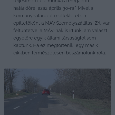
teljesíthető-e a munka a megadott 
határidőre, azaz április 30-ra? Mivel a 
kormányhatározat mellékletében 
építtetőként a MÁV Személyszállítási Zrt. van 
feltüntetve, a MÁV-nak is írtunk, ám választ 
egyelőre egyik állami társaságtól sem 
kaptunk. Ha ez megtörténik, egy másik 
cikkben természetesen beszámolunk róla.