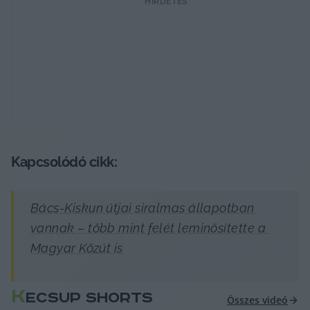
HIRDETÉS
Kapcsolódó cikk:
Bács-Kiskun útjai siralmas állapotban 
vannak – több mint felét leminősítette a 
Magyar Közút is
K
ECSUP SHORTS
Összes videó