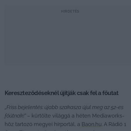
HIRDETÉS
Kereszteződéseknél újítják csak fel a főutat
„Friss bejelentés: újabb szakasza újul meg az 52-es 
főútnak!”
 – kürtölte világgá a héten Mediaworks-
höz tartozó megyei hírportál, a 
Baon.hu
. A Rádió 1 