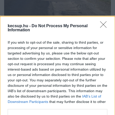
kecsup.hu -
Do Not Process My Personal
Fotó: Hraskó István, KecsUP Hírek
Information
A Fidesz-KDNP politikusai, köztük 
Laczkó-
If you wish to opt-out of the sale, sharing to third parties, or
Zsámboki Angéla
 kecskeméti önkormányzati 
processing of your personal or sensitive information for
targeted advertising by us, please use the below opt-out
képviselő és 
Salacz László
 országgyűlési 
section to confirm your selection. Please note that after your
képviselő is csatlakozott 2025 nyarán ahhoz az 
opt-out request is processed you may continue seeing
interest-based ads based on personal information utilized by
aláírásgyűjtő kampányhoz, amelyet Izsák 
us or personal information disclosed to third parties prior to
polgármestere, 
Lakatos Tamás
 (Fidesz, KDNP, 
your opt-out. You may separately opt-out of the further
Nemzeti Fórum) kezdeményezésére indítottak 
disclosure of your personal information by third parties on the
IAB’s list of downstream participants. This information may
az 52-es főút felújítására. Ez az aláírásgyűjtés 
also be disclosed by us to third parties on the
IAB’s List of
azért is volt érdekes, mert a Fidesz-KDNP 2010 
Downstream Participants
that may further disclose it to other
óta kétharmados felhatalmazással vezeti az 
third parties.