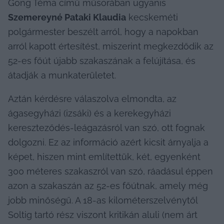
Gong Téma című műsorában ugyanis 
Szemereyné Pataki Klaudia
 kecskeméti 
polgármester beszélt arról, hogy a napokban 
arról kapott értesítést, miszerint megkezdődik az 
52-es főút újabb szakaszának a felújítása, és 
átadják a munkaterületet.
Aztán kérdésre válaszolva elmondta, az 
ágasegyházi (izsáki) és a kerekegyházi 
kereszteződés-leágazásról van szó, ott fognak 
dolgozni. Ez az információ azért kicsit árnyalja a 
képet, hiszen mint említettük, két, egyenként 
300 méteres szakaszról van szó, ráadásul éppen 
azon a szakaszán az 52-es főútnak, amely még 
jobb minőségű. A 18-as kilométerszelvénytől 
Soltig tartó rész viszont kritikán aluli (nem árt 