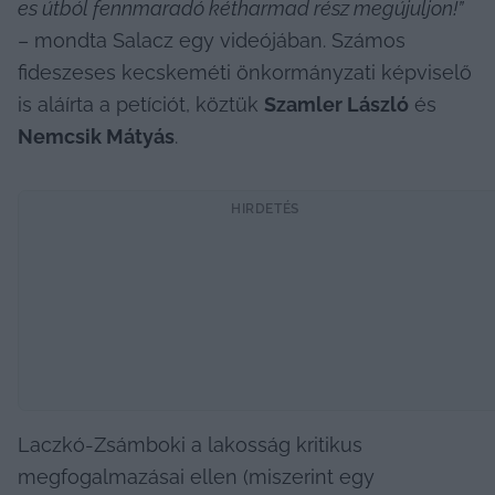
es útból fennmaradó kétharmad rész megújuljon!”
– mondta Salacz egy videójában. Számos 
fideszeses kecskeméti önkormányzati képviselő 
is aláírta a petíciót, köztük 
Szamler László
 és 
Nemcsik Mátyás
.
HIRDETÉS
Laczkó-Zsámboki a lakosság kritikus 
megfogalmazásai ellen (miszerint egy 