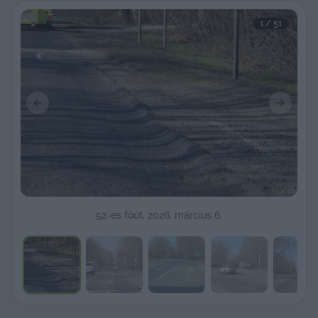
1
 / 
51
Previous slide
Next sli
52-es főút, 2026. március 6.