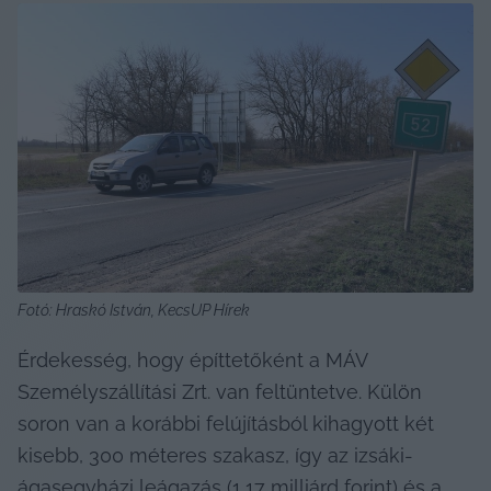
Fotó: Hraskó István, KecsUP Hírek
Érdekesség, hogy építtetőként a MÁV 
Személyszállítási Zrt. van feltüntetve. Külön 
soron van a korábbi felújításból kihagyott két 
kisebb, 300 méteres szakasz, így az izsáki-
ágasegyházi leágazás (1,17 milliárd forint) és a 