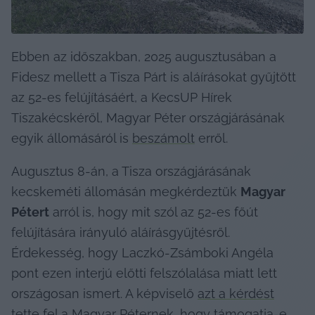
Ebben az időszakban, 2025 augusztusában a 
Fidesz mellett a Tisza Párt is aláírásokat gyűjtött 
az 52-es felújításáért, a KecsUP Hírek 
Tiszakécskéről, Magyar Péter országjárásának 
egyik állomásáról is 
beszámolt
 erről.
Augusztus 8-án, a Tisza országjárásának 
kecskeméti állomásán megkérdeztük 
Magyar 
Pétert
 arról is, hogy mit szól az 52-es főút 
felújítására irányuló aláírásgyűjtésről. 
Érdekesség, hogy Laczkó-Zsámboki Angéla 
pont ezen interjú előtti felszólalása miatt lett 
országosan ismert. A képviselő 
azt a kérdést
tette fel a Magyar Péternek, hogy támogatja-e 