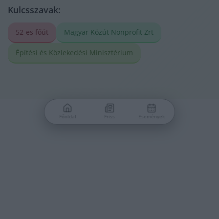
Kulcsszavak:
52-es főút
Magyar Közút Nonprofit Zrt
Építési és Közlekedési Minisztérium
Főoldal
Friss
Események