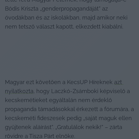
Bódis Kriszta „genderpropagandáját” az 
óvodákban és az iskolákban, majd amikor neki 
nem tetsző választ kapott, elkezdett kiabálni.
Magyar ezt követően a KecsUP Híreknek 
azt 
nyilatkozta
, hogy Laczkó-Zsámboki képviselő a 
kecskemétieket egyáltalán nem érdeklő 
propaganda támadásokkal érkezett a fórumára, a 
kecskeméti fideszesek pedig „saját maguk ellen 
gyűjtenek aláírást”. „Gratulálok nekik!” – zárta 
rövidre a Tisza Párt elnöke.