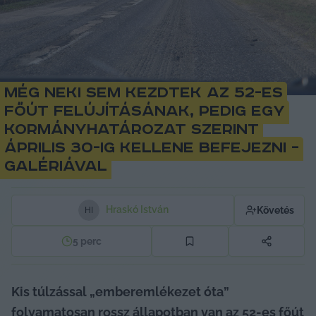
Még neki sem kezdtek az 52-es
főút felújításának, pedig egy
kormányhatározat szerint
április 30-ig kellene befejezni –
galériával
Hraskó István
Követés
H
I
5
perc
Kis túlzással „emberemlékezet óta” 
folyamatosan rossz állapotban van az 52-es főút 