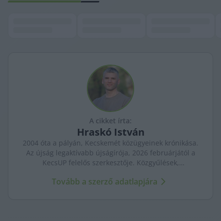
A cikket írta:
Hraskó
István
2004 óta a pályán, Kecskemét közügyeinek krónikása.
Az újság legaktívabb újságírója, 2026 februárjától a
KecsUP felelős szerkesztője. Közgyűlések,
tényfeltárások, emberi sorsok – riportjaiban a város
Tovább a szerző adatlapjára
arca és a háttérben élők történetei egyszerre jelennek
meg.