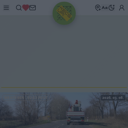
HIRDETÉS
MEGYÉBEN
-
52-ES FŐÚT
2026. 03. 08.