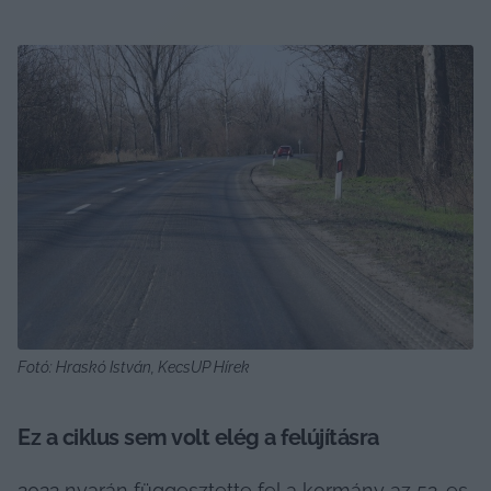
Fotó: Hraskó István, KecsUP Hírek
Ez a ciklus sem volt elég a felújításra
2022 nyarán 
függesztette fel
 a kormány az 52-es 