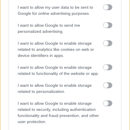
Közlekedési Minisztériumtól az 52-es főút 
I want to allow my user data to be sent to
felújításának mihamarabbi folytatását”
 – 
közölte
Google for online advertising purposes.
októberben Izsák polgármestere 
I want to allow Google to send me
szerkesztőségünkkel.
personalized advertising.
I want to allow Google to enable storage
related to analytics like cookies on web or
device identifiers in apps.
I want to allow Google to enable storage
related to functionality of the website or app.
I want to allow Google to enable storage
related to personalization.
I want to allow Google to enable storage
related to security, including authentication
functionality and fraud prevention, and other
user protection.
Fotók: Hraskó István, KecsUP Hírek