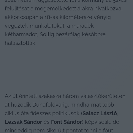
felújítását a megemelkedett árakra hivatkozva, 
akkor csupán a 18-as kilométerszelvényig 
végeztek munkálatokat, a maradék 
kétharmadot, Soltig bezárólag későbbre 
halasztották.
Az út érintett szakasza három választókerületen 
át húzódik Dunaföldvárig, mindhármat több 
ciklus óta fideszes politikusok (
Salacz László
, 
Lezsák Sándor
 és 
Font Sándor
) képviselik, de 
mindeddig nem sikerült pontot tenni a főút 