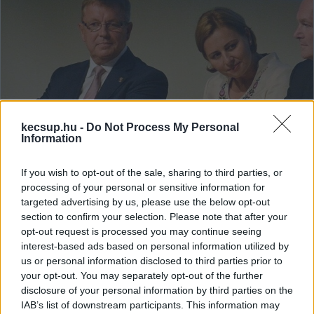
kecsup.hu -
Do Not Process My Personal
Information
Büntetőügy lesz a százmilliárdos
If you wish to opt-out of the sale, sharing to third parties, or
jegybanki vagyonvesztésből
processing of your personal or sensitive information for
targeted advertising by us, please use the below opt-out
Az Állami Számvevőszék szerint a nemzeti bank
section to confirm your selection. Please note that after your
alapítványának vagyonát kezelő cég kockáztatta a rábízott
opt-out request is processed you may continue seeing
vagyont, amikor több százmilliárd forintot
interest-based ads based on personal information utilized by
us or personal information disclosed to third parties prior to
your opt-out. You may separately opt-out of the further
Bajáki Zsanett
2025. 03. 20.
B
Z
disclosure of your personal information by third parties on the
IAB’s list of downstream participants. This information may