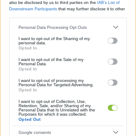
also be disclosed by us to third parties on the
IAB’s List of
Downstream Participants
that may further disclose it to other
third parties.
Please note that this website/app uses one or more Google
Personal Data Processing Opt Outs
services and may gather and store information including but
not limited to your visit or usage behaviour. You may click to
I want to opt-out of the Sharing of my
personal data.
grant or deny consent to Google and its third-party tags to
Opted In
use your data for below specified purposes in below Google
consent section.
I want to opt-out of the Sale of my
Jelentkezz be a KecsUP-ra!
Personal Data.
Opted In
Lépj be a beszélgetéshez és hogy jobban megismerjük
egymást.
I want to opt-out of processing my
Personal Data for Targeted Advertising.
Opted In
BELÉPÉS
I want to opt-out of Collection, Use,
Retention, Sale, and/or Sharing of my
Personal Data that Is Unrelated with the
Purposes for which it was collected.
Opted Out
Google consents