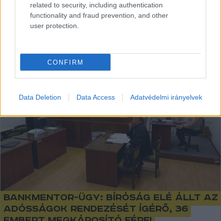
related to security, including authentication
Lapszemle
2024. 07. 16.
L
functionality and fraud prevention, and other
user protection.
CONFIRM
Data Deletion
Data Access
Adatvédelmi irányelvek
Bankmentor-ügy: bíróság elé állt az
adósságok rendezését ígérő, 36
embert megkárosító férfi