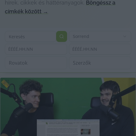
hírek, cikkek és háttéranyagok.
Böngéssz a
címkék között
→
Sorrend
ÉÉÉÉ.HH.NN
ÉÉÉÉ.HH.NN