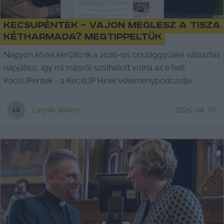
KecsUPéntek – Vajon meglesz a Tisza
kétharmada? Megtippeltük
Nagyon közel kerültünk a 2026-os országgyűlési választás
napjához, így mi másról szólhatott volna az e heti
KecsUPéntek - a KecsUP Hírek véleménypodcastje
Latyák Balázs
2026. 04. 10.
L
B