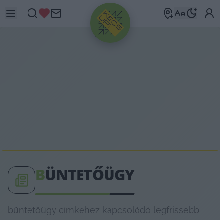
HIRDETÉS
B
ÜNTETŐÜGY
büntetőügy címkéhez kapcsolódó legfrissebb