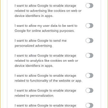
I want to allow Google to enable storage
related to advertising like cookies on web or
device identifiers in apps.
I want to allow my user data to be sent to
Google for online advertising purposes.
I want to allow Google to send me
personalized advertising.
I want to allow Google to enable storage
A korrupcióval vádolt Simonka a
related to analytics like cookies on web or
koronatanú szerint Rogánnal és
device identifiers in apps.
Kubatovval is tárgyalt, hogy
I want to allow Google to enable storage
befolyásolják a büntetőügyét
related to functionality of the website or app.
Simonka György Rogánnál és Kubatovnál is járt, Orbánnak
I want to allow Google to enable storage
pedig levelet írt arról, hogy ártatlan - a vádhatóság
related to personalization.
legfőbb tanúja azt állítja, hogy Simonka
I want to allow Google to enable storage