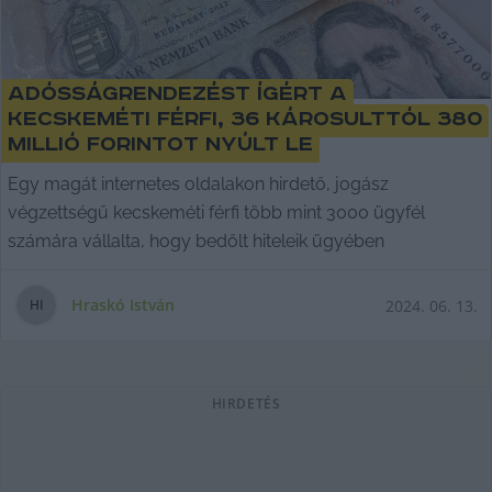
Adósságrendezést ígért a
kecskeméti férfi, 36 károsulttól 380
millió forintot nyúlt le
Egy magát internetes oldalakon hirdető, jogász
végzettségű kecskeméti férfi több mint 3000 ügyfél
számára vállalta, hogy bedőlt hiteleik ügyében
Hraskó István
2024. 06. 13.
H
I
HIRDETÉS