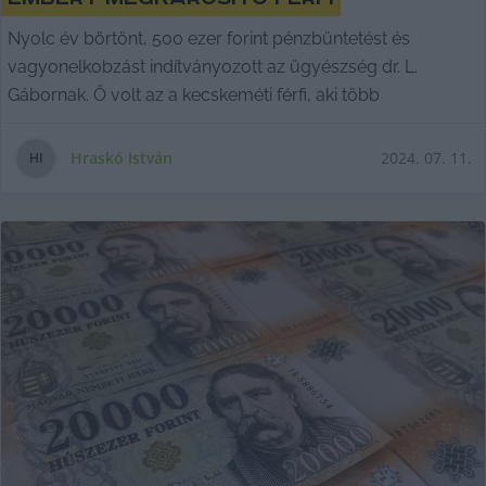
Nyolc év börtönt, 500 ezer forint pénzbüntetést és
vagyonelkobzást indítványozott az ügyészség dr. L.
Gábornak. Ő volt az a kecskeméti férfi, aki több
Hraskó István
2024. 07. 11.
H
I