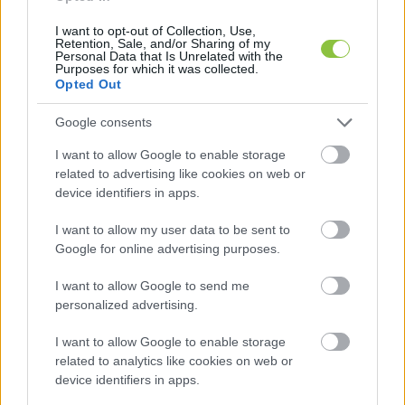
milliárdos nagyságrendű vagyont, mintegy 1300 
I want to opt-out of Collection, Use,
önkormányzati lakást és számos üzlethelyiséget 
Retention, Sale, and/or Sharing of my
Personal Data that Is Unrelated with the
Purposes for which it was collected.
kezel – a cég válasza szerint semmilyen 
Opted Out
szakirányú végzettséget vagy konkrét szakmai 
orientációt nem írt elő a kockázatkezelő 
Google consents
koordinátori posztra. A társaság indoklása szerint 
I want to allow Google to enable storage
related to advertising like cookies on web or
míg a minőségirányítási munkakör az 
device identifiers in apps.
alapfeladatok adminisztratív kontrollját célozza, 
addig a kockázatkezelés az üzleti 
I want to allow my user data to be sent to
Google for online advertising purposes.
ingatlanállományhoz kapcsolódik. Ennek 
fényében a városi cég meglehetősen 
I want to allow Google to send me
personalized advertising.
megengedő feltételeket szabott: „
A Kft. részéről 
elvárás volt a számítógépes alapismeretek, jó 
I want to allow Google to enable storage
elemző képesség, analitikus gondolkodásmód, 
related to analytics like cookies on web or
device identifiers in apps.
precíz munkavégzés
” – olvasható a Kik-For 