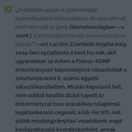
„
Próbáltam ugyan a szakmámban, 
kozmetikusként elhelyezkedni, de nem sikerült, 
mert nem volt rá igény 
[Németországban – a 
szerk.]
. Ezért elvégeztem egy orvosasszisztens-
képzőt.
” – ezt Laczkó-Zsámboki Angéla még 
2024-ben 
nyilatkozta
 a keol.hu-nak, akit 
ugyanabban az évben a Fidesz–KDNP 
önkormányzati képviselőjévé választottak a 
széchenyivárosi 6. számú egyéni 
választókerületben. Miután képviselő lett, 
nem sokkal később állást kapott az 
önkormányzat (100 százalékos tulajdonú) 
ingatlankezelő cégénél, a Kik-For Kft.-nél:
előbb minőségirányítási vezetőként, majd 
kockázatkezelő koordinátorként, annak 