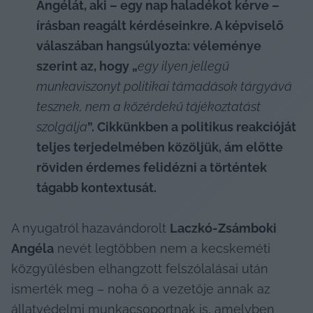
Angélát, aki – egy nap haladékot kérve – 
írásban reagált kérdéseinkre. A képviselő 
válaszában hangsúlyozta: véleménye 
szerint az, hogy „
egy ilyen jellegű 
munkaviszonyt politikai támadások tárgyává 
tesznek, nem a közérdekű tájékoztatást 
szolgálja
”. Cikkünkben a politikus reakcióját 
teljes terjedelmében közöljük, ám előtte 
röviden érdemes felidézni a történtek 
tágabb kontextusát.
A nyugatról hazavándorolt 
Laczkó-Zsámboki 
Angéla
 nevét legtöbben nem a kecskeméti 
közgyűlésben elhangzott felszólalásai után 
ismerték meg – noha ő a vezetője annak az 
állatvédelmi munkacsoportnak is, amelyben 