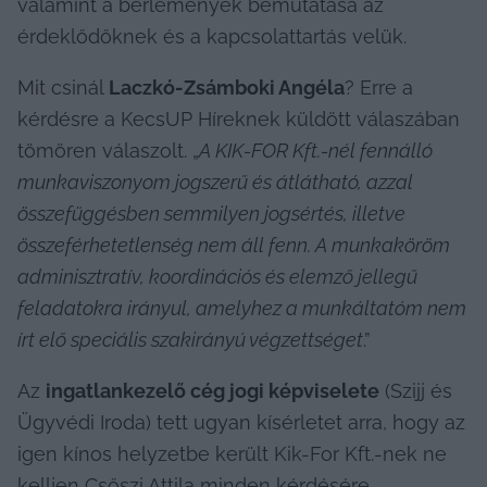
valamint a bérlemények bemutatása az 
érdeklődőknek és a kapcsolattartás velük.
Mit csinál 
Laczkó-Zsámboki Angéla
? Erre a 
kérdésre a KecsUP Híreknek küldött válaszában 
tömören válaszolt. „
A KIK-FOR Kft.-nél fennálló 
munkaviszonyom jogszerű és átlátható, azzal 
összefüggésben semmilyen jogsértés, illetve 
összeférhetetlenség nem áll fenn. A munkaköröm 
adminisztratív, koordinációs és elemző jellegű 
feladatokra irányul, amelyhez a munkáltatóm nem 
írt elő speciális szakirányú végzettséget
.”
Az 
ingatlankezelő cég jogi képviselete
 (Szijj és 
Ügyvédi Iroda) tett ugyan kísérletet arra, hogy az 
igen kínos helyzetbe került Kik-For Kft.-nek ne 
kelljen Csőszi Attila minden kérdésére 