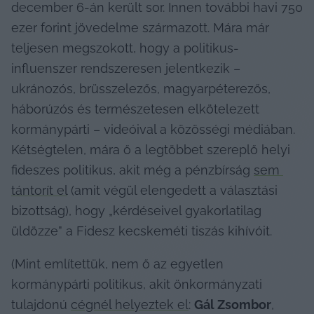
december 6-án került sor. Innen további havi 750 
ezer forint jövedelme származott. Mára már 
teljesen megszokott, hogy a politikus-
influenszer rendszeresen jelentkezik – 
ukránozós, brüsszelezős, magyarpéterezős, 
háborúzós és természetesen elkötelezett 
kormánypárti – videóival a közösségi médiában. 
Kétségtelen, mára ő a legtöbbet szereplő helyi 
fideszes politikus, akit még a pénzbírság 
sem 
tántorít el
 (amit végül elengedett a választási 
bizottság), hogy „kérdéseivel gyakorlatilag 
üldözze” a Fidesz kecskeméti tiszás kihívóit.
(Mint említettük, nem ő az egyetlen 
kormánypárti politikus, akit önkormányzati 
tulajdonú 
cégnél helyeztek el
: 
Gál Zsombor
, 