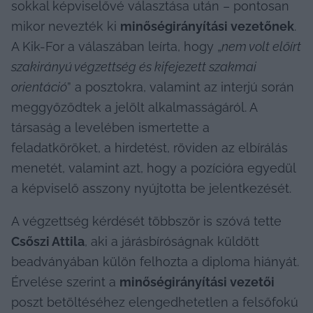
sokkal képviselővé választása után – pontosan 
mikor nevezték ki 
minőségirányítási vezetőnek
. 
A Kik-For a válaszában leírta, hogy „
nem volt előírt 
szakirányú végzettség és kifejezett szakmai 
orientáció
” a posztokra, valamint az interjú során 
meggyőződtek a jelölt alkalmasságáról. A 
társaság a levelében ismertette a 
feladatköröket, a hirdetést, röviden az elbírálás 
menetét, valamint azt, hogy a pozícióra egyedül 
a képviselő asszony nyújtotta be jelentkezését.
A végzettség kérdését többször is szóvá tette 
Csőszi Attila
, aki a járásbíróságnak küldött 
beadványában külön felhozta a diploma hiányát. 
Érvelése szerint a 
minőségirányítási vezetői
poszt betöltéséhez elengedhetetlen a felsőfokú 