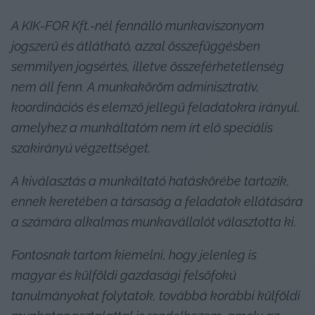
A KIK-FOR Kft.-nél fennálló munkaviszonyom 
jogszerű és átlátható, azzal összefüggésben 
semmilyen jogsértés, illetve összeférhetetlenség 
nem áll fenn. A munkaköröm adminisztratív, 
koordinációs és elemző jellegű feladatokra irányul, 
amelyhez a munkáltatóm nem írt elő speciális 
szakirányú végzettséget.
A kiválasztás a munkáltató hatáskörébe tartozik, 
ennek keretében a társaság a feladatok ellátására 
a számára alkalmas munkavállalót választotta ki.
Fontosnak tartom kiemelni, hogy jelenleg is 
magyar és külföldi gazdasági felsőfokú 
tanulmányokat folytatok, továbbá korábbi külföldi 