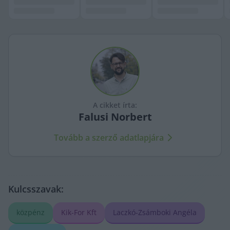
A cikket írta:
Falusi
Norbert
Tovább a szerző adatlapjára
Kulcsszavak:
közpénz
Kik-For Kft
Laczkó-Zsámboki Angéla