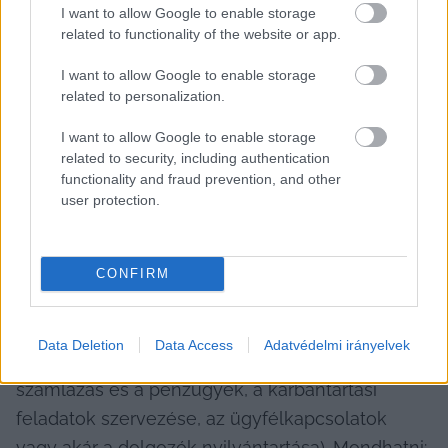
válaszlevéleben.
I want to allow Google to enable storage
related to functionality of the website or app.
I want to allow Google to enable storage
related to personalization.
I want to allow Google to enable storage
related to security, including authentication
functionality and fraud prevention, and other
Aki járatos a céges világban, pontosan tudja, 
user protection.
hogy a vállalatirányítási rendszerek (ERP) ma 
már széles körben elterjedtek a vállalati 
működésben. Lényegük, hogy egyetlen 
CONFIRM
platformon fogják össze a szervezet 
működésének legfontosabb folyamatait (ilyen 
Data Deletion
Data Access
Adatvédelmi irányelvek
lehet például a bérleti szerződések kezelése, a 
számlázás és a pénzügyek, a karbantartási 
feladatok szervezése, az ügyfélkapcsolatok 
vagy akár a dolgozók nyilvántartása). Mondhatni: 