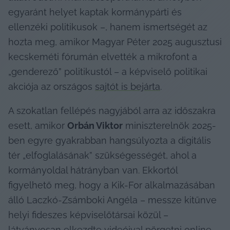
egyaránt helyet kaptak kormánypárti és 
ellenzéki politikusok –, hanem ismertségét az 
hozta meg, amikor Magyar Péter 2025 augusztusi 
kecskeméti fórumán elvették a mikrofont a 
„genderező” politikustól – a képviselő politikai 
akciója az országos 
sajtót is bejárta
.
A szokatlan fellépés nagyjából arra az időszakra 
esett, amikor 
Orbán Viktor
 miniszterelnök 2025-
ben egyre gyakrabban hangsúlyozta a digitális 
tér „elfoglalásának” szükségességét, ahol a 
kormányoldal hátrányban van. Ekkortól 
figyelhető meg, hogy a Kik-For alkalmazásában 
álló Laczkó-Zsámboki Angéla – messze kitűnve 
helyi fideszes képviselőtársai közül – 
látványosan elkezdte videóival pörgetni online 