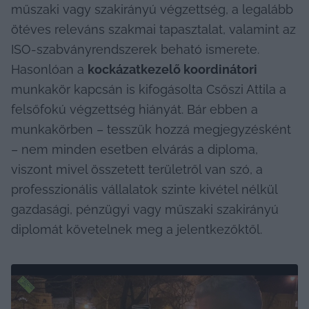
műszaki vagy szakirányú végzettség, a legalább 
ötéves releváns szakmai tapasztalat, valamint az 
ISO-szabványrendszerek beható ismerete. 
Hasonlóan a 
kockázatkezelő koordinátori
munkakör kapcsán is kifogásolta Csőszi Attila a 
felsőfokú végzettség hiányát. Bár ebben a 
munkakörben – tesszük hozzá megjegyzésként 
– nem minden esetben elvárás a diploma, 
viszont mivel összetett területről van szó, a 
professzionális vállalatok szinte kivétel nélkül 
gazdasági, pénzügyi vagy műszaki szakirányú 
diplomát követelnek meg a jelentkezőktől.