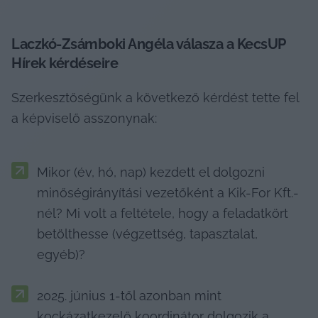
Laczkó-Zsámboki Angéla válasza a KecsUP 
Hírek kérdéseire
Szerkesztőségünk a következő kérdést tette fel 
a képviselő asszonynak:
Mikor (év, hó, nap) kezdett el dolgozni 
minőségirányítási vezetőként a Kik-For Kft.-
nél? Mi volt a feltétele, hogy a feladatkört 
betölthesse (végzettség, tapasztalat, 
egyéb)?
2025. június 1-től azonban mint 
kockázatkezelő koordinátor dolgozik a 