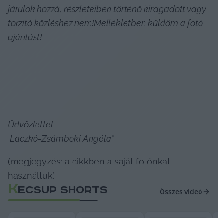
járulok hozzá, részleteiben történő kiragadott vagy 
torzító közléshez nem!Mellékletben küldöm a fotó 
ajánlást!
Üdvözlettel:
 Laczkó-Zsámboki Angéla”
(megjegyzés: a cikkben a saját fotónkat 
használtuk)
K
ECSUP SHORTS
Összes videó