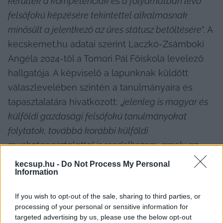
kerültek a kompetenciák és a folyamatban lévő 
felsőfokú képzésére tekintettel alkalmasnak 
minősült a jelentkező az üres státusz betöltésére
”. A 
kecskemet.hu adatai szerint Laczkó-Zsámboki 
Angéla 2024-től a Tomori Pál Főiskola levelező 
hallgatója. A képviselő a lapunknak küldött 
válaszlevelében szintén a tanulmányaira és 
tapasztalatára hivatkozott: „
jelenleg is magyar és 
külföldi gazdasági felsőfokú tanulmányokat 
folytatok, továbbá korábbi külföldi 
munkatapasztalattal is rendelkezem, amely az 
ellátott feladatok szempontjából is releváns 
kecsup.hu -
Do Not Process My Personal
Information
szempont
”.
If you wish to opt-out of the sale, sharing to third parties, or
De mit is csinál egy minőségirányítási vezetői? A 
processing of your personal or sensitive information for
feladatkör összetettségét jól tükrözi a Kik-For 
targeted advertising by us, please use the below opt-out