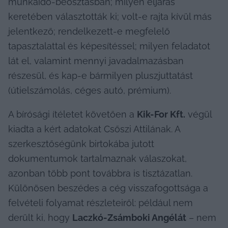
munkaidő-beosztásban; milyen eljárás 
keretében választották ki; volt-e rajta kívül más 
jelentkező; rendelkezett-e megfelelő 
tapasztalattal és képesítéssel; milyen feladatot 
lát el, valamint mennyi javadalmazásban 
részesül, és kap-e bármilyen pluszjuttatást 
(útielszámolás, céges autó, prémium).
A bírósági ítéletet követően a 
Kik-For Kft.
 végül 
kiadta a kért adatokat Csőszi Attilának. A 
szerkesztőségünk birtokába jutott 
dokumentumok tartalmaznak válaszokat, 
azonban több pont továbbra is tisztázatlan. 
Különösen beszédes a cég visszafogottsága a 
felvételi folyamat részleteiről: például nem 
derült ki, hogy 
Laczkó-Zsámboki Angélát
 – nem 