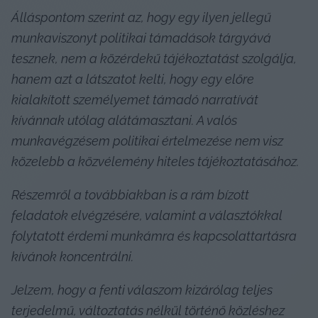
Álláspontom szerint az, hogy egy ilyen jellegű 
munkaviszonyt politikai támadások tárgyává 
tesznek, nem a közérdekű tájékoztatást szolgálja, 
hanem azt a látszatot kelti, hogy egy előre 
kialakított személyemet támadó narratívát 
kívánnak utólag alátámasztani. A valós 
munkavégzésem politikai értelmezése nem visz 
közelebb a közvélemény hiteles tájékoztatásához.
Részemről a továbbiakban is a rám bízott 
feladatok elvégzésére, valamint a választókkal 
folytatott érdemi munkámra és kapcsolattartásra 
kívánok koncentrálni.
Jelzem, hogy a fenti válaszom kizárólag teljes 
terjedelmű, változtatás nélkül történő közléshez 