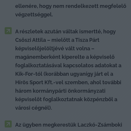
ellenére, hogy nem rendelkezett megfelelő 
végzettséggel. 
A részletek azután váltak ismertté, hogy 
Csőszi Attila – mielőtt a Tisza Párt 
képviselőjelöltjévé vált volna – 
magánemberként kiperelte a képviselő 
foglalkoztatásával kapcsolatos adatokat a 
Kik-For-tól (korábban ugyanígy járt el a 
Hírös Sport Kft.-vel szemben, ahol további 
három kormánypárti önkormányzati 
képviselőt foglalkoztatnak közpénzből a 
városi cégnél).
Az ügyben megkerestük Laczkó-Zsámboki 