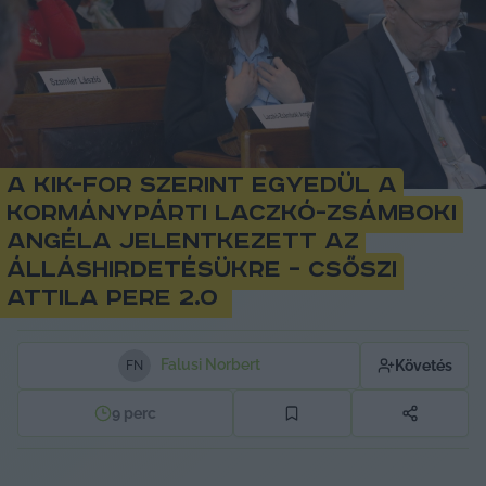
A Kik-For szerint egyedül a
kormánypárti Laczkó-Zsámboki
Angéla jelentkezett az
álláshirdetésükre – Csőszi
Attila pere 2.0
Falusi Norbert
Követés
F
N
9
perc