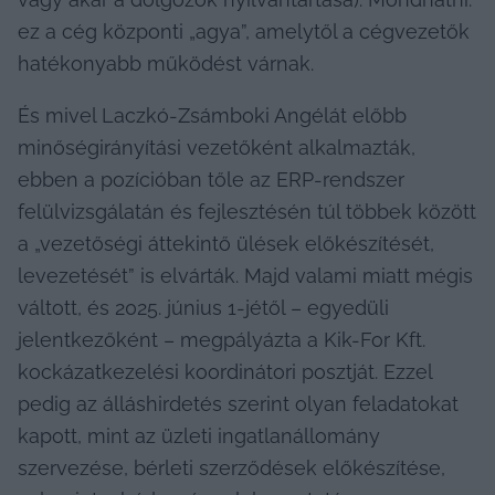
ez a cég központi „agya”, amelytől a cégvezetők 
hatékonyabb működést várnak.
És mivel Laczkó-Zsámboki Angélát előbb 
minőségirányítási vezetőként alkalmazták, 
ebben a pozícióban tőle az ERP-rendszer 
felülvizsgálatán és fejlesztésén túl többek között 
a „vezetőségi áttekintő ülések előkészítését, 
levezetését” is elvárták. Majd valami miatt mégis 
váltott, és 2025. június 1-jétől – egyedüli 
jelentkezőként – megpályázta a Kik-For Kft. 
kockázatkezelési koordinátori posztját. Ezzel 
pedig az álláshirdetés szerint olyan feladatokat 
kapott, mint az üzleti ingatlanállomány 
szervezése, bérleti szerződések előkészítése, 