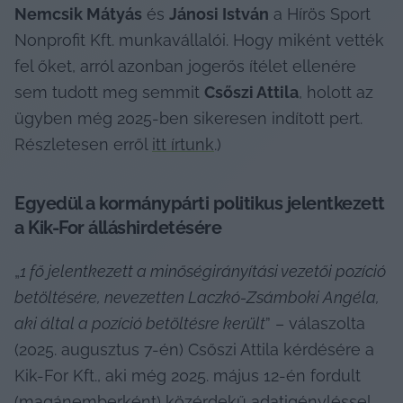
Nemcsik Mátyás
 és 
Jánosi István
 a Hírös Sport 
Nonprofit Kft. munkavállalói. Hogy miként vették 
fel őket, arról azonban jogerős ítélet ellenére 
sem tudott meg semmit 
Csőszi Attila
, holott az 
ügyben még 2025-ben sikeresen indított pert. 
Részletesen erről 
itt írtunk
.)
Egyedül a kormánypárti politikus 
jelentkezett 
a Kik-For álláshirdetésére
„
1 fő jelentkezett a minőségirányítási vezetői pozíció 
betöltésére, nevezetten Laczkó-Zsámboki Angéla, 
aki által a pozíció betöltésre került
” – válaszolta 
(2025. augusztus 7-én) Csőszi Attila kérdésére a 
Kik-For Kft., aki még 2025. május 12-én fordult 
(magánemberként) közérdekű adatigényléssel 