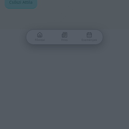
Csőszi Attila
Főoldal
Friss
Események