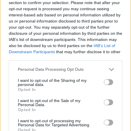
által Csőszi Attilának megküldött munkaköri 
section to confirm your selection. Please note that after your
opt-out request is processed you may continue seeing
leírás. Eszerint a 
minőségirányítási vezetői
interest-based ads based on personal information utilized by
(
kockázatkezelő koordinátornak
 – helytelenül 
us or personal information disclosed to third parties prior to
írtuk, utólag javítva. – a szerk.) olyan feladatokat 
your opt-out. You may separately opt-out of the further
disclosure of your personal information by third parties on the
kell ellátnia, mint az ERP (vállalatirányítási) 
IAB’s list of downstream participants. This information may
rendszer adatainak felülvizsgálata és 
also be disclosed by us to third parties on the
IAB’s List of
Downstream Participants
that may further disclose it to other
fejlesztésének szakmai támogatása, a 
third parties.
folyamatmenedzsment, az ingatlanvagyon-
Please note that this website/app uses one or more Google
gazdálkodás hatékonyságnövelése, valamint az 
Personal Data Processing Opt Outs
services and may gather and store information including but
üzleti folyamatok felmérése és fejlesztési 
not limited to your visit or usage behaviour. You may click to
I want to opt-out of the Sharing of my
personal data.
specifikációk készítése a programozók számára.
grant or deny consent to Google and its third-party tags to
Opted In
use your data for below specified purposes in below Google
consent section.
I want to opt-out of the Sale of my
Personal Data.
Minimális elvárások milliárdos portfólió felett
Opted In
Különös ellentmondás látszik a feladat és a 
I want to opt-out of processing my
Personal Data for Targeted Advertising.
pályázati kiírás között: a 
Kik-For Kft.
 – amely 
Opted In