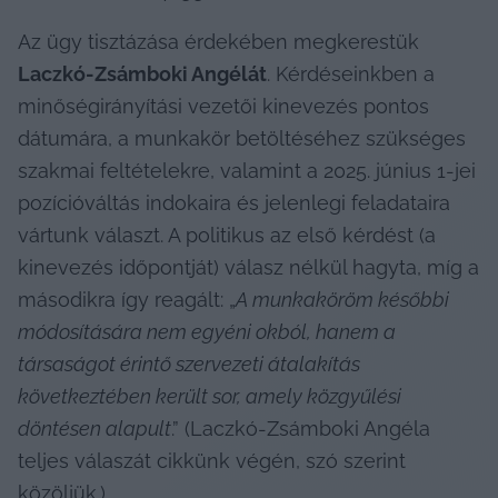
Az ügy tisztázása érdekében megkerestük 
Laczkó-Zsámboki Angélát
. Kérdéseinkben a 
minőségirányítási vezetői kinevezés pontos 
dátumára, a munkakör betöltéséhez szükséges 
szakmai feltételekre, valamint a 2025. június 1-jei 
pozícióváltás indokaira és jelenlegi feladataira 
vártunk választ. A politikus az első kérdést (a 
kinevezés időpontját) válasz nélkül hagyta, míg a 
másodikra így reagált: „
A munkaköröm későbbi 
módosítására nem egyéni okból, hanem a 
társaságot érintő szervezeti átalakítás 
következtében került sor, amely közgyűlési 
döntésen alapult
.” (Laczkó-Zsámboki Angéla 
teljes válaszát cikkünk végén, szó szerint 
közöljük.)