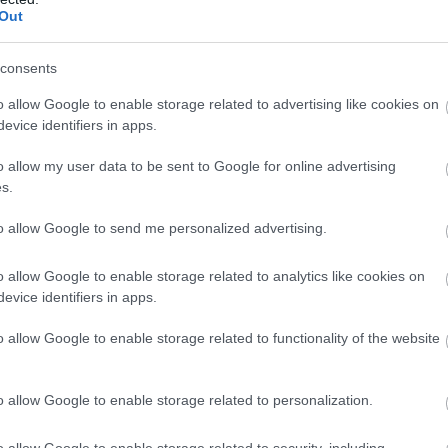
Out
rdekében. 
Jánosi István
 a kommunikáció mellett első
i edzésterveket és versenynaptárt állít össze. Hármój
consents
Nemcsik: 997 ezer, Jánosi: 598 ezer forint), ezen felül
o allow Google to enable storage related to advertising like cookies on
zonyuk 2022 óta áll fenn a céggel.
evice identifiers in apps.
spál Balázs
 egyebek mellett azt is kifejti, hogy tudom
o allow my user data to be sent to Google for online advertising
önkormányzati cégek önkormányzati képviselőket fogla
s.
zakmai tapasztalat és végzettség alapján döntött. Es
to allow Google to send me personalized advertising.
 és médiatudomány MA diplomát, Nemcsik Mátyás a 
Jánosi István pedig az egykori Pénzügy- és Számvitel
o allow Google to enable storage related to analytics like cookies on
evice identifiers in apps.
iplomát, emellett vezetői végzettséggel is rendelkezi
o allow Google to enable storage related to functionality of the website
a három fideszes képviselőt a Kecskeméti Hírös Sport
ásinterjút és személyes meghallgatást követően, az üg
o allow Google to enable storage related to personalization.
o allow Google to enable storage related to security, including