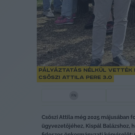
Pályáztatás nélkül vették 
Csőszi Attila pere 3.0
F
N
Csőszi Attila még 2025 májusában fo
ügyvezetőjéhez, Kispál Balázshoz, 
fideszes önkormányzati képviselőt: 