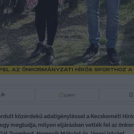
fel az önkormányzati Hírös Sporthoz a 
5
perc
rdult közérdekű adatigényléssel a Kecskeméti Hírös 
hogy megtudja, milyen eljárásban vették fel az önk
Gál Zsombort, Nemcsik Mátyást és Jánosi Istvánt.