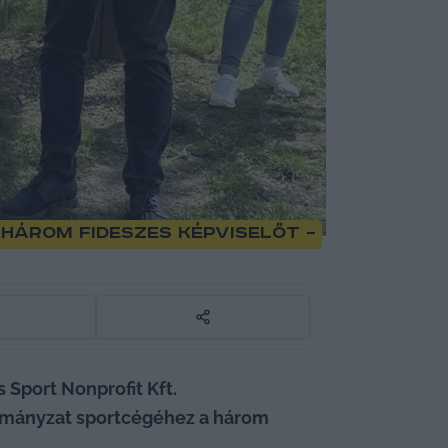
három fideszes képviselőt –
Sport Nonprofit Kft. 
ormányzat sportcégéhez a három 