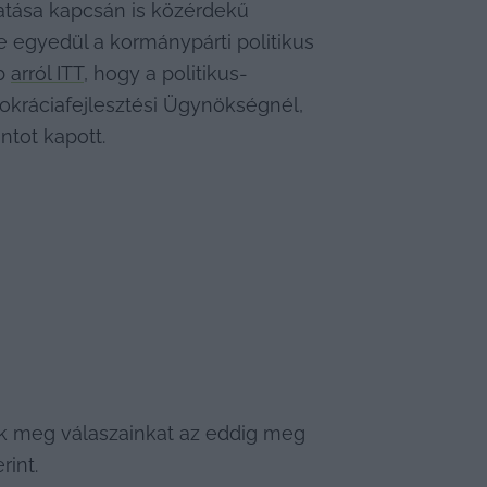
atása kapcsán is közérdekű 
e egyedül a kormánypárti politikus 
b 
arról ITT
, hogy a politikus-
okráciafejlesztési Ügynökségnél, 
ntot kapott.
juk meg válaszainkat az eddig meg 
rint.