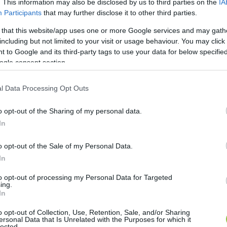
. This information may also be disclosed by us to third parties on the
IA
Participants
that may further disclose it to other third parties.
 that this website/app uses one or more Google services and may gath
including but not limited to your visit or usage behaviour. You may click 
 to Google and its third-party tags to use your data for below specifi
ogle consent section.
árt kecskeméti országgyűlési képviselője így reagált
 fillérig
„, és szerinte csak azért kaptak állást a polit
l Data Processing Opt Outs
álni az önkormányzati cégekben betöltött politikusok 
itartottakra”. Ezért pedig javasolja, hogy a közgyűl
o opt-out of the Sharing of my personal data.
In
izottságot.
o opt-out of the Sale of my Personal Data.
UP Hírek részletesen beszámolt – a 
Jogerős ítélet el
In
l fizetett fideszes politikusokat 
cikkében –mindhárom 
to opt-out of processing my Personal Data for Targeted
tt feladatokat kötetlen munkarendben látják el: ezek k
ing.
kezelése, az online marketingtevékenység, a sporttu
In
Gál Zsombor
 és 
Nemcsik Mátyás
 külön feladatként 
o opt-out of Collection, Use, Retention, Sale, and/or Sharing
ersonal Data that Is Unrelated with the Purposes for which it
el –, amely cégek vagy magánszemélyek megítélésének 
lected.