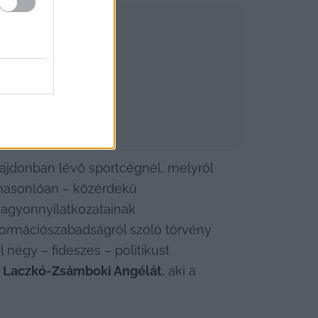
lajdonban lévő sportcégnél, melyről 
 hasonlóan – közérdekű 
vagyonnyilatkozatainak 
rmációszabadságról szóló törvény 
négy – fideszes – politikust 
 
Laczkó-Zsámboki Angélát
, aki a 