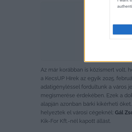
authenti
Az már korábban is közismert volt, h
a KecsUP Hírek az egyik 2025. februá
adatigényléssel fordultunk a város 
megismerése érdekében. Ezek a dok
alapján azonban bárki kikérheti őket.
helyeztek el városi cégeknél: 
Gál Z
Kik-For Kft.-nél kapott állást.