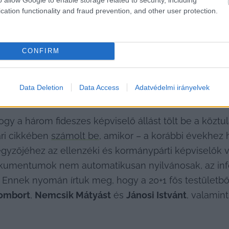
cation functionality and fraud prevention, and other user protection.
HIRDETÉS
CONFIRM
Data Deletion
Data Access
Adatvédelmi irányelvek
ogy a három fideszes képviselő állást tölt be a köztu
ri cikkében 
számolt be
, amikor – a korábbi évekhez
jegyzőjéhez az ellenzéki és kormánypárti képviselők 
umentumok nem automatikusan nyilvánosak, az info
 Ennek nyomán írtuk meg, hogy a 20+1 fős testületből 
sombort
, 
Nemcsik Mátyást
 és 
Jánosi Istvánt
, valamint