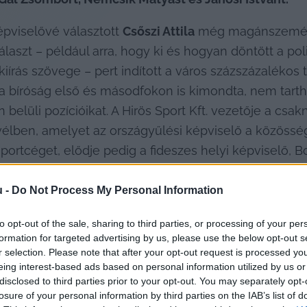
pviselővé választott 
Csőszi Attila
 még magánszemélyk
aszt – például arra, hogy ki és hogyan döntött a poli
 kiírás szövege – pert indított a város százszázalékos 
 a bíróság első és másodfokon is kimondta, nem tartha
n belüli pozícióikat. A Hirös Sport Kft. vezetője a csa
levélben, amelyet az országyűlési képviselő a közösség
sportcéget, elődje pedig a fideszes helyi képviselő, Bo
te mandátumát a Széchenyivárosban) – levelében arró
u -
Do Not Process My Personal Information
to opt-out of the sale, sharing to third parties, or processing of your per
os esetben dönt a munkavállalók kinevezéséről, így tö
formation for targeted advertising by us, please use the below opt-out s
r selection. Please note that after your opt-out request is processed y
ben, mint ahogy ez az eljárás teljes mértékben ismert és
eing interest-based ads based on personal information utilized by us or
alapján, pályáztatás kiírása nélkül kerülnek kinevezésr
disclosed to third parties prior to your opt-out. You may separately opt-
losure of your personal information by third parties on the IAB’s list of