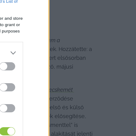
B’s List of
er and store
to grant or
ed purposes
: „
csakhogy ez itt nem a 
ikusok, mert fideszesek. Hozzátette: a 
foglalkoztatását, mert elsősorban 
és a soron következő, májusi 
lenére sem árulja el Kecskemét 
politikus munkaszerződése 
özé tartozik a cég belső és külső 
rizmus fejlődésének elősegítése, 
„reputáció-menedzsmenttel” is 
tudatos, pozitív alakítását jelenti 