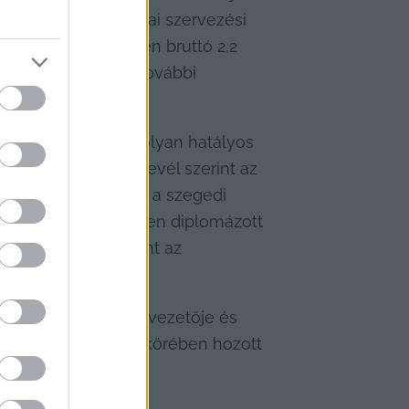
sorban sportszakmai szervezési 
uk alapbére összesen bruttó 2,2 
 pedig külön-külön további 
ásuk szerint nincs olyan hatályos 
lkoztassanak. A levél szerint az 
zerint Gál Zsombor a szegedi 
Corvinus Egyetemen diplomázott 
 Főiskolán, valamint az 
k.
 Nonprofit Kft. ügyvezetője és 
yvezető saját hatáskörében hozott 