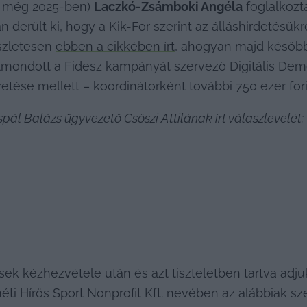
 még 2025-ben) 
Laczkó-Zsámboki Angéla
 foglalkozt
derült ki, hogy a Kik-For szerint az álláshirdetésükr
szletesen 
ebben a cikkében írt
, ahogyan majd későb
elmondott a Fidesz kampányát szervező Digitális Dem
izetése mellett – koordinátorként további 750 ezer fori
pál Balázs ügyvezető Csőszi Attilának írt válaszlevelét:
tések kézhezvétele után és azt tiszteletben tartva ad
i Hírös Sport Nonprofit Kft. nevében az alábbiak sze