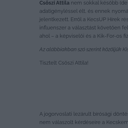
Csőszi Attila
 nem sokkal később (de
adatigényléssel élt, és ennek nyomán 
jelentkezett. Erről a KecsUP Hírek ré
influenszer a választást követően f
ahol – a képviselői és a Kik-For-os f
Az alábbiakban szó szerint közöljük Kis
Tisztelt Csőszi Attila!
A jogorvoslati lezárult bírósági dön
nem válaszolt kérdéseire a Kecskemét