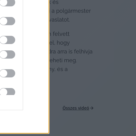
ultak polgármesterek és 
épes állást foglalni
 a polgármester 
 törvénymódosító javaslatot.
z elmúlt 8 hónapban felvett 
osítással ismerték el, hogy 
Bodrozsán Alexandra arra is felhívja 
 összeget, ezt nem teheti meg. 
 betartja a kormány, és a 
Összes videó