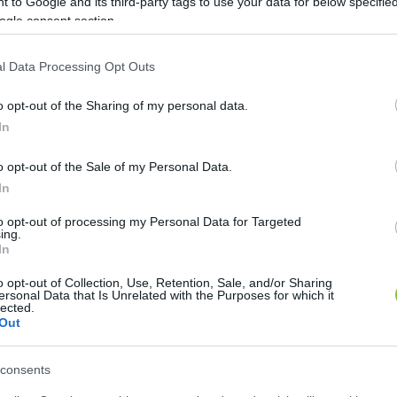
 to Google and its third-party tags to use your data for below specifi
ogle consent section.
l Data Processing Opt Outs
o opt-out of the Sharing of my personal data.
In
sza a polgármester a jogszerűtlenül fel
o opt-out of the Sale of my Personal Data.
In
KecsUP Hírek
K
H
to opt-out of processing my Personal Data for Targeted
ing.
In
o opt-out of Collection, Use, Retention, Sale, and/or Sharing
ersonal Data that Is Unrelated with the Purposes for which it
énymódosítással akar utat csinálni a polgármestere
lected.
Out
ót és fizetést kaphassanak, Bodrozsán Alexandra (Szö
felügyelőbizottsági tag a Neumann János Egyetemért
consents
, hogy közben a várost is vezeti, tehát mindkét helyen