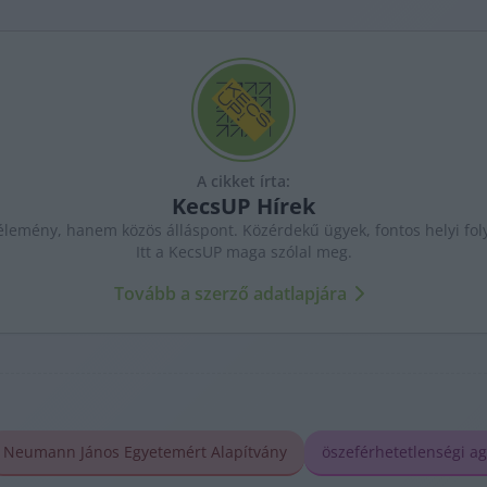
A cikket írta:
KecsUP
Hírek
lemény, hanem közös álláspont. Közérdekű ügyek, fontos helyi fol
Itt a KecsUP maga szólal meg.
Tovább a szerző adatlapjára
Neumann János Egyetemért Alapítvány
öszeférhetetlenségi ag