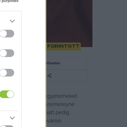
ed purposes
vett 13 millió forintot?
Követés
knek
, hogy például egyetemeket 
vetség) levelet írt Szemereyné 
 Alapítványnál, 
emiatt pedig 
 fizetést kap. A fővárosi 