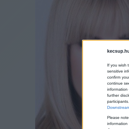
kecsup.h
If you wish 
sensitive in
confirm you
continue se
information 
further disc
participants
Downstream 
Please note
information 