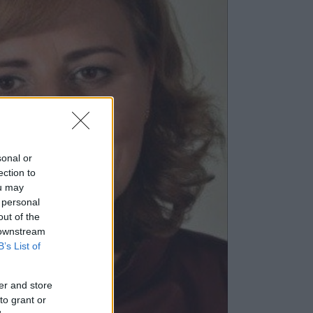
sonal or
ection to
ou may
 personal
out of the
 downstream
B’s List of
er and store
to grant or