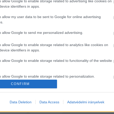
bban, hogy
 ez törvénytelen
, és ott vizsgálatok is ind
o allow Google to enable storage related to advertising like cookies on
evice identifiers in apps.
yei kormányhivatal 
több, mint egy hónapja nem volt k
ési képviselő kérésére sem
. Viszont neki 
elküldték
 a
o allow my user data to be sent to Google for online advertising
s.
n kérdezi a polgármestert, hogy mikor fizeti vissza a
to allow Google to send me personalized advertising.
t. Az ellenzéki képviselő szerint ugyanis a törvénymód
steri tisztség és az alapítványnál betöltött pozíció. 
o allow Google to enable storage related to analytics like cookies on
érvelt azzal, hogy jótékonysági célra fordítja ezt az
evice identifiers in apps.
fogalmaz, hogy reméli, hogy legalább az Alaptörvényt
o allow Google to enable storage related to functionality of the website
enőleges hatályú.
o allow Google to enable storage related to personalization.
CONFIRM
o allow Google to enable storage related to security, including
cation functionality and fraud prevention, and other user protection.
Data Deletion
Data Access
Adatvédelmi irányelvek