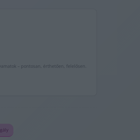
yamatok – pontosan, érthetően, felelősen.
gály