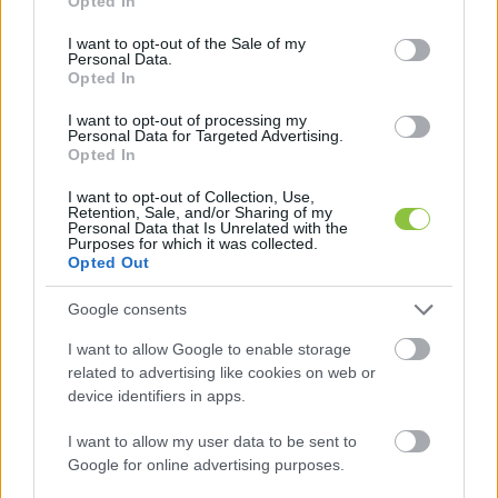
megsértette az esélyegyenlőség elvét
 és 
Opted In
use your data for below specified purposes in below Google
eltiltotta a további jogsértéstől. A határozat ellen 
consent section.
I want to opt-out of the Sale of my
Personal Data.
három napon belül lehetett fellebbezni, ami 
Opted In
meg is történt. Kalló ezután vitte a Kúria elé a 
I want to opt-out of processing my
kecskeméti sajtóügyet, ami ismét neki adott 
Personal Data for Targeted Advertising.
Opted In
igazat. 
A Kúria
 lényegében kimondta, hogy a 
Kecskeméti Lapok törvénysértő módon 
I want to opt-out of Collection, Use,
Retention, Sale, and/or Sharing of my
megsértette az esélyegyenlőség elvét az 
Personal Data that Is Unrelated with the
Purposes for which it was collected.
időközi választás kampányában azzal, hogy csak 
Opted Out
a FIDESZ-KDNP jelöltjét mutatta be a 
Google consents
kampányidőszak alatt többször is megjelent 
I want to allow Google to enable storage
lapban.
related to advertising like cookies on web or
device identifiers in apps.
Kereskedelmi média, ami döntően 
I want to allow my user data to be sent to
közpénzből működik
Google for online advertising purposes.