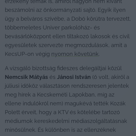
érzékeny témák is, amiről nagyon nem kívánt 
beszámolni az önkormányzati sajtó. Egyik ilyen 
ügy a belváros szívébe, a Dobó körútra tervezett, 
többemeletes Univer parkolóház- és 
bevásárlóközpont ellen tiltakozó lakosok és civil 
egyesületek szervezte megmozdulások, amit a 
KecsUP-on végig 
nyomon követünk
.
A vizsgáló bizottság fideszes delegáltjai közül 
Nemcsik Mátyás
 és 
Jánosi István
 (ő volt, akiről a 
júliusi időköz választáson rendszeresen jelentek 
meg hírek a Kecskeméti Lapokban, míg az 
ellene indulókról nem) magukévá tették Kozák 
Polett érveit, hogy a KTV és kötelébe tartozó 
médiumok kereskedelmi médiaszolgáltatásnak 
minősülnek. És különben is az ellenzéknek 