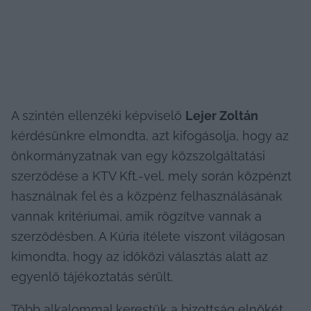
A szintén ellenzéki képviselő 
Lejer Zoltán
kérdésünkre elmondta, azt kifogásolja, hogy az 
önkormányzatnak van egy közszolgáltatási 
szerződése a KTV Kft.-vel, mely során közpénzt 
használnak fel és a közpénz felhasználásának 
vannak kritériumai, amik rögzítve vannak a 
szerződésben. A Kúria ítélete viszont világosan 
kimondta, hogy az időközi választás alatt az 
egyenlő tájékoztatás sérült.
Több alkalommal kerestük a bizottság elnökét, 