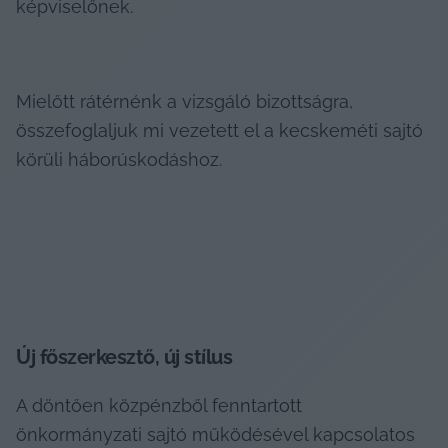
képviselőnek.
Mielőtt rátérnénk a vizsgáló bizottságra, 
összefoglaljuk mi vezetett el a kecskeméti sajtó 
körüli háborúskodáshoz.
Új főszerkesztő, új stílus
A döntően közpénzből fenntartott 
önkormányzati sajtó működésével kapcsolatos 