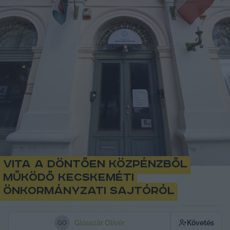
Vita a döntően közpénzből
működő kecskeméti
önkormányzati sajtóról
Glosszár Olivér
Követés
G
O