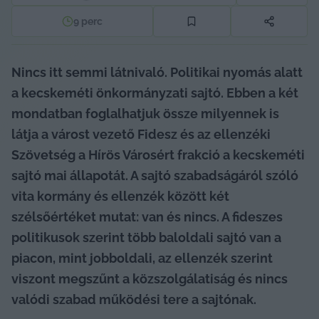
9
perc
Nincs itt semmi látnivaló. Politikai nyomás alatt 
a kecskeméti önkormányzati sajtó. Ebben a két 
mondatban foglalhatjuk össze milyennek is 
látja a várost vezető Fidesz és az ellenzéki 
Szövetség a Hírös Városért frakció a kecskeméti 
sajtó mai állapotát. A sajtó szabadságáról szóló 
vita kormány és ellenzék között két 
szélsőértéket mutat: van és nincs. A fideszes 
politikusok szerint több baloldali sajtó van a 
piacon, mint jobboldali, az ellenzék szerint 
viszont megszűnt a közszolgálatiság és nincs 
valódi szabad működési tere a sajtónak.