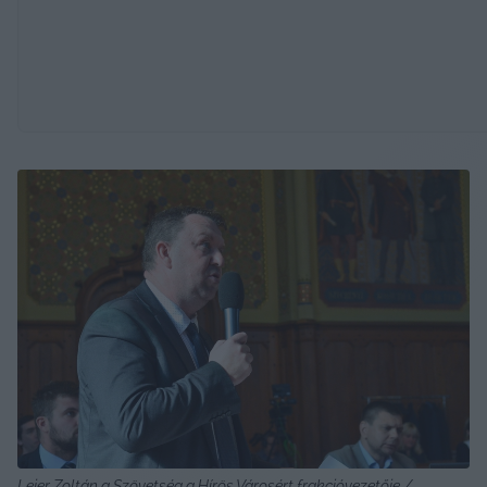
Lejer Zoltán a Szövetség a Hírös Városért frakcióvezetője / 