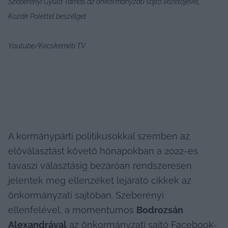
Szeberényi Gyula Tamás az önkormányzati sajtó vezetőjével, 
Kozák Polettel beszélget
Youtube/Kecskeméti TV
A kormánypárti politikusokkal szemben az 
előválasztást követő hónapokban a 2022-es 
tavaszi választásig bezáróan rendszeresen 
jelentek meg ellenzéket lejárató cikkek az 
önkormányzati sajtóban. Szeberényi 
ellenfelével, a momentumos 
Bodrozsán 
Alexandrával
 az önkormányzati sajtó 
Facebook-