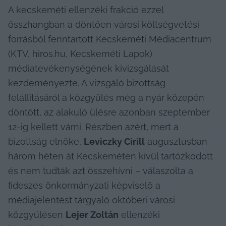
A kecskeméti ellenzéki frakció ezzel 
összhangban a döntően városi költségvetési 
forrásból fenntartott Kecskeméti Médiacentrum 
(KTV, hiros.hu, Kecskeméti Lapok) 
médiatevékenységének kivizsgálását 
kezdeményezte. A vizsgáló bizottság 
felállításáról a közgyűlés még a nyár közepén 
döntött, az alakuló ülésre azonban szeptember 
12-ig kellett várni. Részben azért, mert a 
bizottság elnöke, 
Leviczky Cirill
 augusztusban 
három héten át Kecskeméten kívül tartózkodott 
és nem tudták azt összehívni – válaszolta a 
fideszes önkormányzati képviselő a 
médiajelentést tárgyaló októberi városi 
közgyűlésen 
Lejer Zoltán
 ellenzéki 