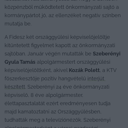
közpénzből működtetett önkormányzati sajtó a 
kormánypártot jó, az ellenzéket negatív színben 
mutatja be.
A Fidesz két országgyűlési képviselőjelöltje 
kitüntetett figyelmet kapott az önkormányzati 
sajtóban. Január végén mutatták be 
Szeberényi 
Gyula Tamás
 alpolgármestert országgyűlési 
képviselőjelöltként, akivel 
Kozák Polett
, a KTV 
főszerkesztője pozitív hangvételű 
interjút 
készített
. Szeberényi 24 éve önkormányzati 
képviselő, 8 éve alpolgármester, 
élettapasztalatát ezért eredményesen tudja 
majd kamatoztatni az Országgyűlésben, 
tudhatták meg a televíziónézők. Szeberényi 