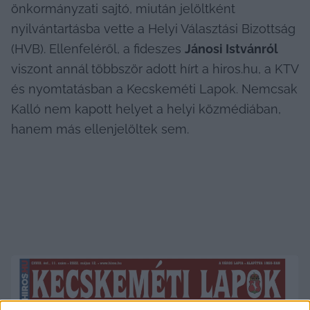
önkormányzati sajtó, miután jelöltként 
nyilvántartásba vette a Helyi Választási Bizottság 
(HVB). Ellenfeléről, a fideszes 
Jánosi Istvánról
viszont annál többször adott hírt a hiros.hu, a KTV 
és nyomtatásban a Kecskeméti Lapok. Nemcsak 
Kalló nem kapott helyet a helyi közmédiában, 
hanem más ellenjelöltek sem.