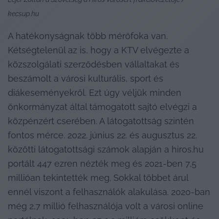
kecsup.hu
A hatékonyságnak több mérőfoka van. 
Kétségtelenül az is, hogy a KTV elvégezte a 
közszolgálati szerződésben vállaltakat és 
beszámolt a városi kulturális, sport és 
diákeseményekről. Ezt úgy véljük minden 
önkormányzat által támogatott sajtó elvégzi a 
közpénzért cserében. A látogatottság szintén 
fontos mérce. 2022. június 22. és augusztus 22. 
közötti látogatottsági számok alapján a hiros.hu 
portált 447 ezren nézték meg és 2021-ben 7,5 
millióan tekintették meg. Sokkal többet árul 
ennél viszont a felhasználók alakulása. 2020-ban 
még 2,7 millió felhasználója volt a városi online 