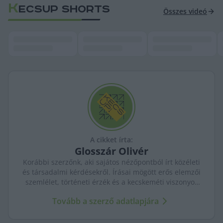
K
ECSUP SHORTS
Összes videó
A cikket írta:
Glosszár
Olivér
Korábbi szerzőnk, aki sajátos nézőpontból írt közéleti
és társadalmi kérdésekről. Írásai mögött erős elemzői
szemlélet, történeti érzék és a kecskeméti viszonyok
mély ismerete sejlett fel.
Tovább a szerző adatlapjára