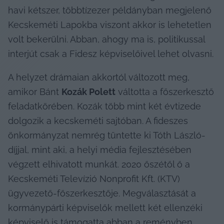
havi kétszer, többtízezer példányban megjelenő 
Kecskeméti Lapokba viszont akkor is lehetetlen 
volt bekerülni. Abban, ahogy ma is, politikussal 
interjút csak a Fidesz képviselőivel lehet olvasni.
A helyzet drámaian akkortól változott meg, 
amikor Bánt 
Kozák Polett
 váltotta a főszerkesztő 
feladatkörében. Kozák több mint két évtizede 
dolgozik a kecskeméti sajtóban. A fideszes 
önkormányzat nemrég tüntette ki Tóth László-
díjjal, mint aki, a helyi média fejlesztésében 
végzett elhivatott munkát. 2020 őszétől ő a 
Kecskeméti Televízió Nonprofit Kft. (KTV) 
ügyvezető-főszerkesztője. Megválasztását a 
kormánypárti képviselők mellett két ellenzéki 
képviselő is támogatta abban a reményben, 