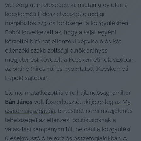
vita 2019 után élesedett ki, miután 9 év után a 
kecskeméti Fidesz elvesztette addigi 
magabiztos 2/3-os többségét a közgyűlésben. 
Ebből következett az, hogy a saját egyéni 
körzettel bíró hat ellenzéki képviselő és két 
ellenzéki szakbizottsági elnök arányos 
megjelenést követelt a Kecskeméti Televízóban, 
az online (hiros.hu) és nyomtatott (Kecskeméti 
Lapok) sajtóban.
Eleinte mutatkozott is erre hajlandóság, amikor 
Bán János
 volt főszerkesztő, aki jelenleg 
az M5 
csatornaigazgatója
, biztosított némi megjelenési 
lehetőséget az ellenzéki politikusoknak a 
választási kampányon túl, például a közgyűlési 
ülésekről szóló televíziós összefoglalókban. A 