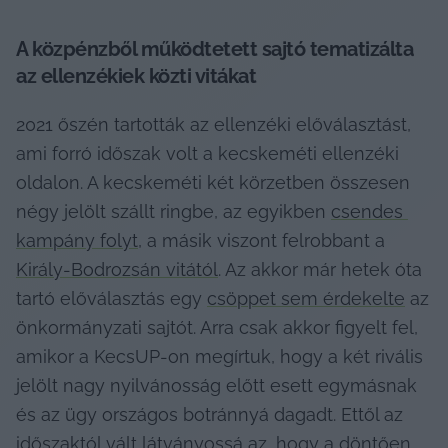
A közpénzből működtetett sajtó tematizálta 
az ellenzékiek közti vitákat
2021 őszén tartották az ellenzéki előválasztást, 
ami forró időszak volt a kecskeméti ellenzéki 
oldalon. A kecskeméti két körzetben összesen 
négy jelölt szállt ringbe, az egyikben 
csendes 
kampány folyt
, a másik viszont felrobbant a 
Király-Bodrozsán vitától
. Az akkor már hetek óta 
tartó előválasztás egy 
csöppet sem érdekelte
 az 
önkormányzati sajtót. Arra csak akkor figyelt fel, 
amikor a KecsUP-on megírtuk, hogy a két rivális 
jelölt nagy nyilvánosság előtt esett egymásnak 
és az ügy országos botránnyá dagadt. Ettől az 
időszaktól vált látványossá az, hogy a döntően 