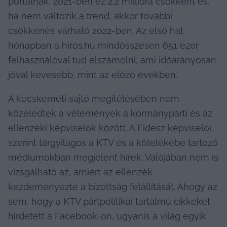
portálnak, 2021-ben ez 2,2 millióra csökkent és, 
ha nem változik a trend, akkor további 
csökkenés várható 2022-ben. Az első hat 
hónapban a hiros.hu mindösszesen 651 ezer 
felhasználóval tud elszámolni, ami időarányosan 
jóval kevesebb, mint az előző években.
A kecskeméti sajtó megítélésében nem 
közeledtek a vélemények a kormánypárti és az 
ellenzéki képviselők között. A Fidesz képviselői 
szerint tárgyilagos a KTV és a kötelékébe tartozó 
médiumokban megjelent hírek. Valójában nem is 
vizsgálható az, amiért az ellenzék 
kezdeményezte a bizottság felállítását. Ahogy az 
sem, hogy a KTV pártpolitikai tartalmú cikkeket 
hirdetett a Facebook-on, ugyanis a világ egyik 