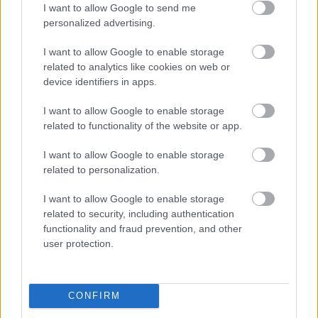
Már az első ülésen látszott, hogy teljesen 
I want to allow Google to send me
personalized advertising.
másként látják az önkormányzati sajtó 
működését a vizsgáló bizottság kormánypárti és 
I want to allow Google to enable storage
related to analytics like cookies on web or
ellenzéki tagjai. Hogy mi számít tényszerűnek és 
device identifiers in apps.
kiegyensúlyozottnak, abban nem sikerült 
megállapodniuk.
I want to allow Google to enable storage
related to functionality of the website or app.
I want to allow Google to enable storage
HIRDETÉS
related to personalization.
I want to allow Google to enable storage
related to security, including authentication
functionality and fraud prevention, and other
user protection.
CONFIRM
Kozák Polett
, a Kecskeméti Televízió Nonprofit 