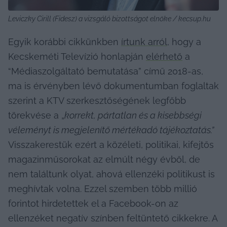
Leviczky Cirill (Fidesz) a vizsgáló bizottságot elnöke / kecsup.hu
Egyik korábbi cikkünkben 
írtunk arról
, hogy a 
Kecskeméti Televízió honlapján 
elérhető
 a 
“Médiaszolgáltató bemutatása” című 2018-as, 
ma is érvényben lévő dokumentumban foglaltak 
szerint a KTV szerkesztőségének legfőbb 
törekvése a „
korrekt, pártatlan és a kisebbségi 
véleményt is megjelenítő mértékadó tájékoztatás.” 
Visszakerestük ezért a közéleti, politikai, kifejtős 
magazinműsorokat az elmúlt négy évből, de 
nem találtunk olyat, ahová ellenzéki politikust is 
meghívtak volna. Ezzel szemben több millió 
forintot hirdetettek el a Facebook-on az 
ellenzéket negatív színben feltüntető cikkekre. A 