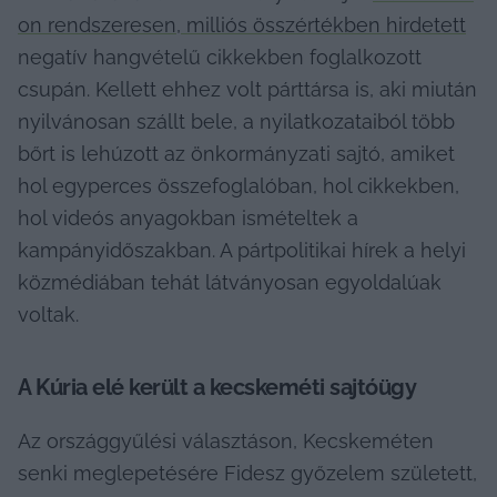
on rendszeresen, milliós összértékben hirdetett
negatív hangvételű cikkekben foglalkozott 
csupán. Kellett ehhez volt párttársa is, aki miután 
nyilvánosan szállt bele, a nyilatkozataiból több 
bőrt is lehúzott az önkormányzati sajtó, amiket 
hol egyperces összefoglalóban, hol cikkekben, 
hol videós anyagokban ismételtek a 
kampányidőszakban. A pártpolitikai hírek a helyi 
közmédiában tehát látványosan egyoldalúak 
voltak.
A Kúria elé került a kecskeméti sajtóügy
Az országgyűlési választáson, Kecskeméten 
senki meglepetésére Fidesz győzelem született, 