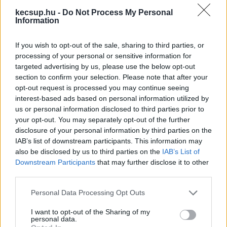
kecsup.hu -
Do Not Process My Personal
Information
If you wish to opt-out of the sale, sharing to third parties, or
processing of your personal or sensitive information for
targeted advertising by us, please use the below opt-out
section to confirm your selection. Please note that after your
opt-out request is processed you may continue seeing
interest-based ads based on personal information utilized by
us or personal information disclosed to third parties prior to
Az ellenzék azt kifogásolta, hogy Jánosi István fideszes jelölttel 
your opt-out. You may separately opt-out of the further
disclosure of your personal information by third parties on the
szemben elfogult volt az önkormányzati sajtó
IAB’s list of downstream participants. This information may
also be disclosed by us to third parties on the
IAB’s List of
Kalló ezt megelégelte és kifogást tett a HVB-nél, 
Downstream Participants
that may further disclose it to other
hogy nem biztosítottak számára megjelenési 
third parties.
lehetőséget az időközi önkormányzati választás 
Please note that this website/app uses one or more Google
Personal Data Processing Opt Outs
kampányában. A területi választási bizottság 
services and may gather and store information including but
meg is állapította, hogy a Kecskeméti Lapok 
not limited to your visit or usage behaviour. You may click to
I want to opt-out of the Sharing of my
personal data.
grant or deny consent to Google and its third-party tags to