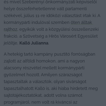
és mivel Szeberényi önkormányzati képviselői 
helye összeférhetetlenné vált parlamenti 
székével, július 11-re időközi választást írtak ki. A 
kormánypárti indulóval szemben 
öten álltak 
rajthoz
, egyikük volt a közgyűlési összellenzéki 
frakció, a Szövetség a Hírös Városért Egyesület 
jelöltje, 
Kalló Julianna
.
A hetekig tartó kampány pusztító forróságban 
zajlott az alföldi homokon, ami a nagyon 
alacsony részvétel mellett kormánypárti 
győzelmet hozott. Amilyen szárazságot 
tapasztaltak a választók, olyan sivárságot 
tapasztalhatott Kalló is, aki hiába hirdetett meg 
sajtótájékoztatókat, adott volna számot 
programjáról, nem volt rá kíváncsi az 