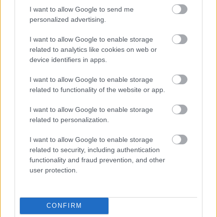
Harc a Széchenyivárosért – Dobos a KDNP-be 
I want to allow Google to send me
personalized advertising.
tart?
I want to allow Google to enable storage
HIRDETÉS
related to analytics like cookies on web or
device identifiers in apps.
I want to allow Google to enable storage
related to functionality of the website or app.
I want to allow Google to enable storage
related to personalization.
I want to allow Google to enable storage
A Széchenyiváros jelenleg teljes egészében 
related to security, including authentication
functionality and fraud prevention, and other
ellenzéki kézben van, mindhárom körzetben a 
user protection.
Szövetség jelöltje nyerte a legutóbbi választást. 
Jól érezhetően bosszantja ez a Fideszt. 
Legelőször az itt éppen a Dobossal szemben 
CONFIRM