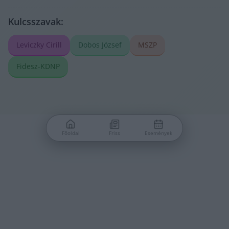
Kulcsszavak:
Leviczky Cirill
Dobos József
MSZP
Fidesz-KDNP
Főoldal
Friss
Események