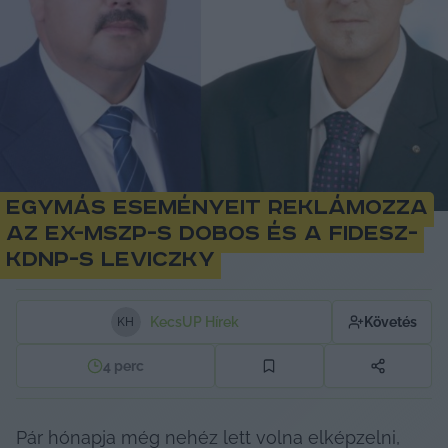
Egymás eseményeit reklámozza
az ex-MSZP-s Dobos és a Fidesz-
KDNP-s Leviczky
KecsUP Hírek
Követés
K
H
4
perc
Pár hónapja még nehéz lett volna elképzelni, 