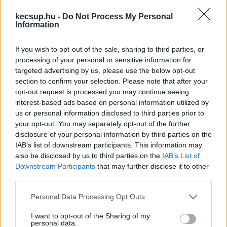
kormánypárti KEOL.hu cikkével), addig Leviczky 
kecsup.hu -
Do Not Process My Personal
a kormánypárti Hírösvény Facebook posztja 
Information
alatti kommentben tette ki a széchenyivárosi 
Kakasfőző verseny programját, amely többek 
If you wish to opt-out of the sale, sharing to third parties, or
processing of your personal or sensitive information for
között Dobos József nevével forrt össze az 
targeted advertising by us, please use the below opt-out
elmúlt években. A nevető fejet Lejer Zoltán 
section to confirm your selection. Please note that after your
küldte, aki az ellenzéki Szövetség frakciót vezeti 
opt-out request is processed you may continue seeing
interest-based ads based on personal information utilized by
jelenleg.
us or personal information disclosed to third parties prior to
your opt-out. You may separately opt-out of the further
Azért is hírértékű mindez, mert augusztus elején 
disclosure of your personal information by third parties on the
Dobos József váratlanul kilépett az MSZP-ből, 
IAB’s list of downstream participants. This information may
also be disclosed by us to third parties on the
IAB’s List of
amelynek városi elnöke volt. A Kecsupnak azt 
Downstream Participants
that may further disclose it to other
nyilatkozta akkor, hogy politikai pályáját nem 
third parties.
adja fel, marad képviselő , de kilépett az őt a 
Please note that this website/app uses one or more Google
Personal Data Processing Opt Outs
választáson indító ellenzéki Szövetségből is. Úgy 
services and may gather and store information including but
not limited to your visit or usage behaviour. You may click to
I want to opt-out of the Sharing of my
tudjuk, azóta az ellenzéki frakcióból is. Jelezte, 
personal data.
grant or deny consent to Google and its third-party tags to