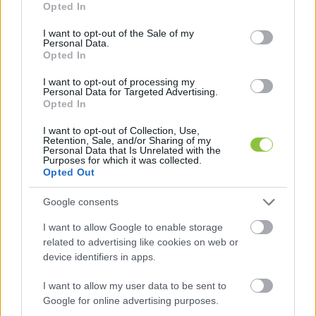
Opted In
hogy 
függetlenkét elindul majd az 
use your data for below specified purposes in below Google
önkormányzati választáson
. Utóbbi egyesület 
consent section.
I want to opt-out of the Sale of my
Personal Data.
azzal kommentálta Dobos József távozását, 
Opted In
hogy 
sok sikert kívánt neki a NER-ben
. Mint 
I want to opt-out of processing my
köztudott a Nemzeti Együttműködés Rendszere 
Personal Data for Targeted Advertising.
Opted In
(NER) Orbán Viktor rendszere. Időközben 
szerkesztőségünkhöz is eljutottak olyan 
I want to opt-out of Collection, Use,
Retention, Sale, and/or Sharing of my
pletykák, amelyek szerint Dobos József a 
Personal Data that Is Unrelated with the
Purposes for which it was collected.
kormánypártokhoz közeledik, különösen a 
Opted Out
KDNP-t emlegették fel. Csintalan Sándor is, aki 
Google consents
nem olyan régen visszatért az MSZP-be, és 
I want to allow Google to enable storage
éppen a kecskeméti szervezetbe, 
azt 
related to advertising like cookies on web or
nyilatkozta
, hogy Dobos József a KDNP-ben 
device identifiers in apps.
folytathatja. Leviczky Cirill egyébként éppen a 
I want to allow my user data to be sent to
KDNP helyi szervezetének a tagja.
Google for online advertising purposes.