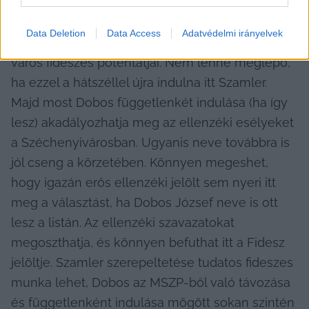
elbukott jelöltjük (Szamler László) kezdett el 
civil 
természetvédő szervezet élén aktív lenni
 a 
Data Deletion
Data Access
Adatvédelmi irányelvek
városrészben, és körülötte rendre feltűnnek a 
város fideszes potentátjai. Nem lenne meglepő, 
ha ezzel a hátszéllel újra indulna itt Szamler. 
Majd most Dobos függetlenkét indulása (ha így 
lesz) akadályozhatja meg az ellenzéki esélyeket 
a Széchenyivárosban. Ugyanis neve továbbra is 
jól cseng a körzetében. Könnyen megeshet, 
hogy igazán erős ellenzéki jelölt sem nyeri itt 
meg a választást, ha Dobos József neve is ott 
lesz a listán. Az ellenzéki szavazatokat 
megoszthatja, és könnyen befuthat itt a Fidesz 
jelöltje. Szamler szerepeltetése tudatos fideszes 
munka lehet, Dobos az MSZP-ből való távozása 
és függetlenként indulása mögött sokan szintén 