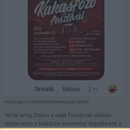
Képkivágás a Hírösvény kommentszekciójából
Tehát amíg Dobos a saját Facebook oldalán 
reklámázza a kadafalvi eseményt (egyébként a 