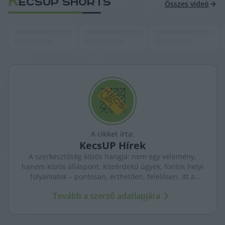
K
ECSUP SHORTS
Összes videó
A cikket írta:
KecsUP
Hírek
A szerkesztőség közös hangja: nem egy vélemény,
hanem közös álláspont. Közérdekű ügyek, fontos helyi
folyamatok – pontosan, érthetően, felelősen. Itt a
KecsUP maga szólal meg.
Tovább a szerző adatlapjára