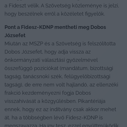
a Fideszt vélik. A Szövetség közleménye is jelzi, 
hogy beszélnek erről a közéletet figyelők.
Pont a Fidesz-KDNP mentheti meg Dobos 
Józsefet
Miután az MSZP és a Szövetség is felszólította 
Dobos Józsefet, hogy adja vissza az 
önkormányzati választási győzelmével 
összefüggő pozíciókat (mandátum, bizottsági 
tagság, tanácsnoki szék, felügyelőbizottsági 
tagság), de erre nem volt hajlandó, az ellenzéki 
frakció kezdeményezni fogja Dobos 
visszahívását a közgyűlésben. Pikantériája 
ennek, hogy ez az indítvány csak akkor mehet 
át, ha a többségben lévő Fidesz-KDNP is 
megszavazza. Ha így tesz, ezzel együttműködik 