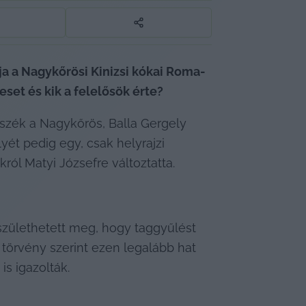
ja a Nagykőrösi Kinizsi kókai Roma-
eset és kik a felelősök érte?
nyszék a Nagykőrös, Balla Gergely 
ét pedig egy, csak helyrajzi 
ról Matyi Józsefre változtatta.
 születhetett meg, hogy taggyűlést 
 törvény szerint ezen legalább hat 
is igazolták.