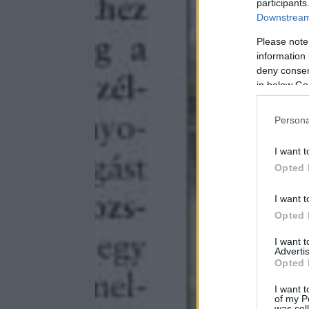
participants
Downstream 
Please note
information 
deny consent
in below Go
Persona
I want t
Opted 
I want t
Opted 
I want 
Advertis
Opted 
I want t
of my P
was col