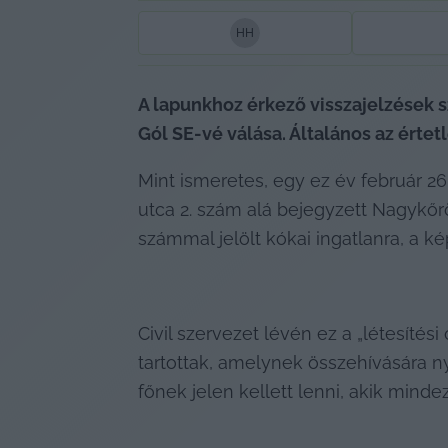
H
H
A lapunkhoz érkező visszajelzések s
Gól SE-vé válása. Általános az értet
Mint ismeretes, egy ez év február 26-
utca 2. szám alá bejegyzett Nagykőrö
számmal jelölt kókai ingatlanra, a k
Civil szervezet lévén ez a „létesítés
tartottak, amelynek összehívására ny
főnek jelen kellett lenni, akik mindez