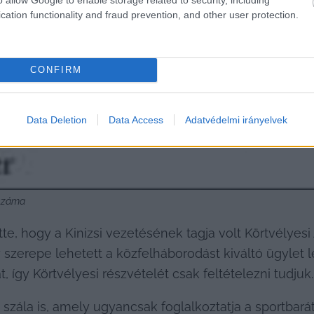
cation functionality and fraud prevention, and other user protection.
CONFIRM
Data Deletion
Data Access
Adatvédelmi irányelvek
 száma
tte, hogy a Kinizsi vezetésének tagja volt Körtvélyesi A
 szerepe lehetett a közfelháborodást kiváltó ügylet l
, így Körtvélyesi részvételét csak feltételezni tudjuk.
szála is, amely ugyancsak foglalkoztatja a sportbará