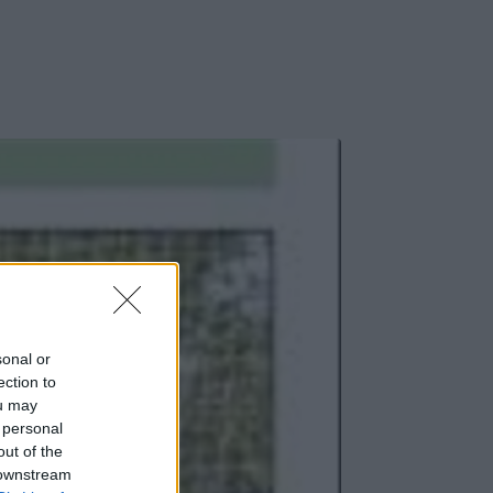
sonal or
ection to
ou may
 personal
out of the
 downstream