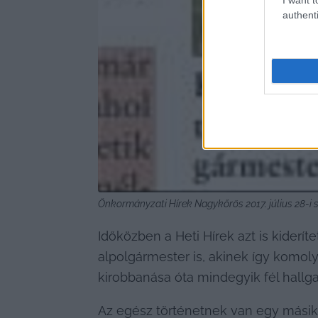
authenti
Önkormányzati Hírek Nagykőrös 2017. július 28-i
Időközben a Heti Hírek azt is kideríte
alpolgármester is, akinek így komoly
kirobbanása óta mindegyik fél hallgat
Az egész történetnek van egy másik 