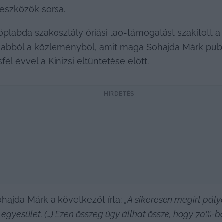
eszközök sorsa.
öplabda szakosztály óriási tao-támogatást szakított a
bból a közleményből, amit maga Sohajda Márk publik
l évvel a Kinizsi eltüntetése előtt.
HIRDETÉS
hajda Márk a következőt írta: 
„A sikeresen megírt pályá
z egyesület. (…) Ezen összeg úgy állhat össze, hogy 70%-b