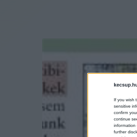
kecsup.h
If you wish 
sensitive in
confirm you
continue se
information 
further disc