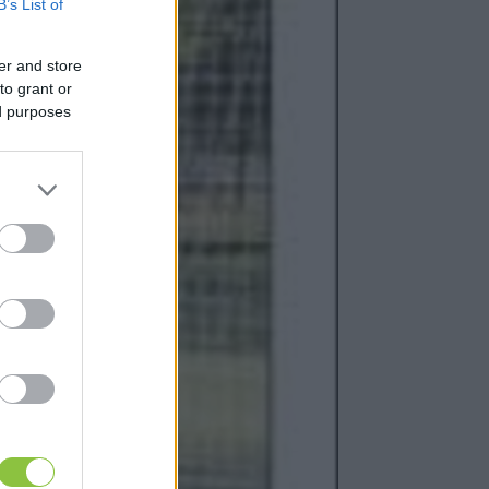
B’s List of
er and store
to grant or
ed purposes