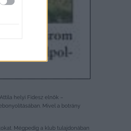
ttila helyi Fidesz elnök – 
ebonyolításában. Mivel a botrány 
tokat. Mégpedig a klub tulajdonában 