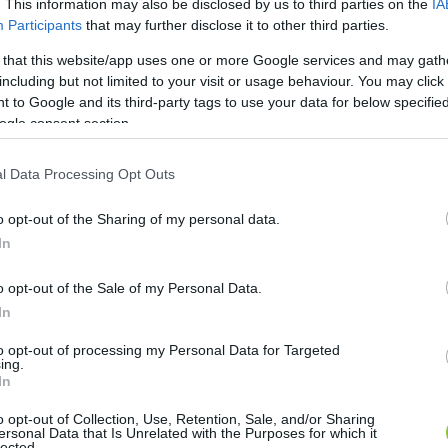
. This information may also be disclosed by us to third parties on the
IA
Participants
that may further disclose it to other third parties.
 that this website/app uses one or more Google services and may gath
including but not limited to your visit or usage behaviour. You may click 
 to Google and its third-party tags to use your data for below specifi
ogle consent section.
l Data Processing Opt Outs
o opt-out of the Sharing of my personal data.
In
o opt-out of the Sale of my Personal Data.
In
to opt-out of processing my Personal Data for Targeted
ing.
In
o opt-out of Collection, Use, Retention, Sale, and/or Sharing
ersonal Data that Is Unrelated with the Purposes for which it
lected.