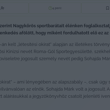
4
perc
zerint Nagykőrös sportbarátait élénken foglalkoztat
lenkedés afölött, hogy miként fordulhatott elő ez az 
án kelt „létesítési okirat” alapján az illetékes törvé
si Kinizsi nevét Roma-Gól Sportegyesületté, székhely
épviseletre jogosult személy nevét pedig Sohajda Márk
i okirat” – ami lényegében az alapszabály –, csak úgy
ilvánvalóan az elnök, Sohajda Márk volt a jogosult. A
t aláírásukkal a jegyzőkönyvhöz csatolt jelenléti íven 