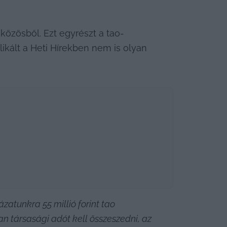
 közösből. Ezt egyrészt a tao-
ált a Heti Hírekben nem is olyan 
zatunkra 55 millió forint tao 
an társasági adót kell összeszedni, az 