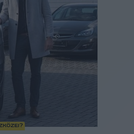
zközei?