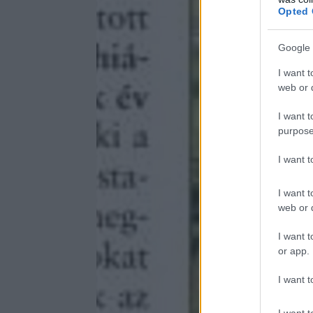
Opted 
Google 
I want t
web or d
I want t
purpose
I want 
I want t
web or d
I want t
or app.
I want t
I want t