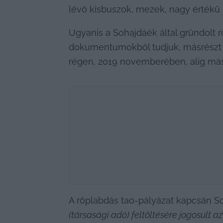
lévő kisbuszok, mezek, nagy értékű 
Ugyanis a Sohajdáék által gründolt r
dokumentumokból tudjuk, másrészt a
régen, 2019 novemberében, alig másfé
A röplabdás tao-pályázat kapcsán So
(társasági adó) feltöltésére jogosult a