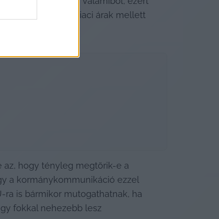
i kell gazdálkodni valamiből, ezért 
valy magas világpiaci árak mellett 
az, hogy tényleg megtörik-e a 
ogy a kormánykommunikáció ezzel 
U-ra is bármikor mutogathatnak, ha 
egy fokkal nehezebb lesz 