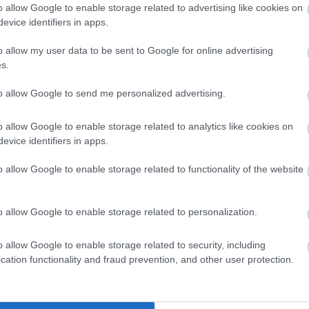
o allow Google to enable storage related to advertising like cookies on
 volt, elég látványos különbség mutatkozik abban, ho
evice identifiers in apps.
 sorba tartoznak még az elektronikai termékek és a r
o allow my user data to be sent to Google for online advertising
lkedéssel be lehetett kerülni a húsz legkevésbé drá
s.
t sapkát például a csirkemell vagy a 2,8 százalékos 
to allow Google to send me personalized advertising.
egészen extrém szinten nőttek. Ellenben az üzemanyag
kor elengedte a kormány az árstopot (különben elfogy
o allow Google to enable storage related to analytics like cookies on
evice identifiers in apps.
o allow Google to enable storage related to functionality of the website
z idén szeptemberi inflációs adatban azt hozta ki a K
lt. A kérdés, hogy lehet ez, ha közben nem változtak 
o allow Google to enable storage related to personalization.
i hivatal külön veszi a rezsicsökkentett fogyasztási kor
yozza az alapján, hogy épp mennyire sikerült az embe
o allow Google to enable storage related to security, including
cation functionality and fraud prevention, and other user protection.
agyobb bajt okoz, 2021 végétől kezdve egészen 2023 j
sikra sosem volt elviselhetetlen, összességében vi