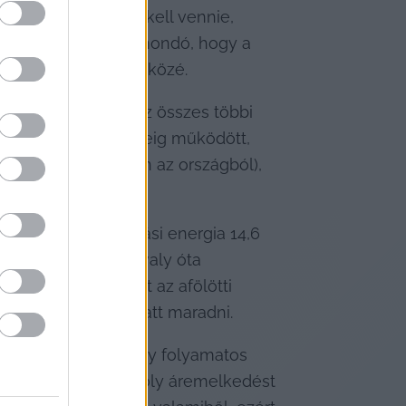
gy akinek kocsit kell vennie, 
uházkodás is. Sokatmondó, hogy a 
guló termékcsoport közé.
UHT-tej, eközben az összes többi 
ok árstopja egy ideig működött, 
ott volna a benzin az országból), 
SH, hogy a háztartási energia 14,6 
a hatósági árak tavaly óta 
lát alatti, valamint az afölötti 
reknek a korlát alatt maradni.
úliusáig tartott egy folyamatos 
szont már igen komoly áremelkedést 