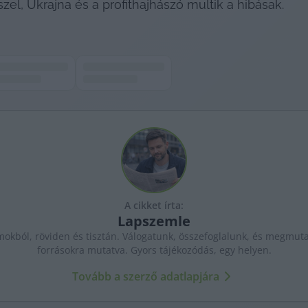
zel, Ukrajna és a profithajhászó multik a hibásak.
A cikket írta:
Lapszemle
kból, röviden és tisztán. Válogatunk, összefoglalunk, és megmutat
forrásokra mutatva. Gyors tájékozódás, egy helyen.
Tovább a szerző adatlapjára