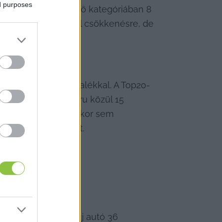
ed purposes
ákon kívül minden fő kategóriában 8 
vekedésre vagy néhol csökkenésre, de 
lejire.
rtékben, 124 százalékkal. A Top20-
drágulást mutató áru közül 15 
ék, aminek az ára akkor sem 
léről, a finomliszt.
özben viszont az új autó 36 