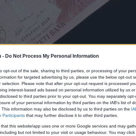
nőttek az árak három év alatt
u -
Do Not Process My Personal Information
3
perc
to opt-out of the sale, sharing to third parties, or processing of your per
formation for targeted advertising by us, please use the below opt-out s
r selection. Please note that after your opt-out request is processed y
eing interest-based ads based on personal information utilized by us or
 az, amit Magyarországon még csak áhítunk és amit a
disclosed to third parties prior to your opt-out. You may separately opt-
is egy számjegyű lesz az infláció. Eközben 2020 szep
losure of your personal information by third parties on the IAB’s list of
 62, a szolgáltatások 27, a benzin 73 százalékkal ker
. This information may also be disclosed by us to third parties on the
IA
Participants
that may further disclose it to other third parties.
 százalékkal nőttek az árak Magyarországon. A 
HVG 
 that this website/app uses one or more Google services and may gath
ékcsoportokban miként mozogtak az árak az elmúlt 
including but not limited to your visit or usage behaviour. You may click 