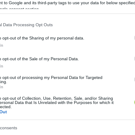
 to Google and its third-party tags to use your data for below specifi
 már 2022 januárjában is a szolgáltatásokon és a ruh
ogle consent section.
 tavasztól már beálltak az árak egy elviselhetőbb nö
nénk a 2020-2021 környéki szintekre, vagy akár a 2022 e
l Data Processing Opt Outs
o opt-out of the Sharing of my personal data.
In
mberéhez képest a tankönyv drágult a legnagyobb mé
o opt-out of the Sale of my Personal Data.
2020. szeptemberi szint dupláját. A húsz legnagyobb 
In
tő pedig a közlekedéshez kell. Az egyetlen olyan term
opot levették az árucsoport legnagyobb forgalmú téte
to opt-out of processing my Personal Data for Targeted
ing.
In
o opt-out of Collection, Use, Retention, Sale, and/or Sharing
ersonal Data that Is Unrelated with the Purposes for which it
lected.
Out
consents
 tartozik a használt autó – ha hozzátesszük, hogy ek