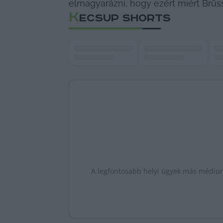
elmagyarázni, hogy ezért miért Brüss
K
ECSUP SHORTS
A legfontosabb helyi ügyek más médiumo