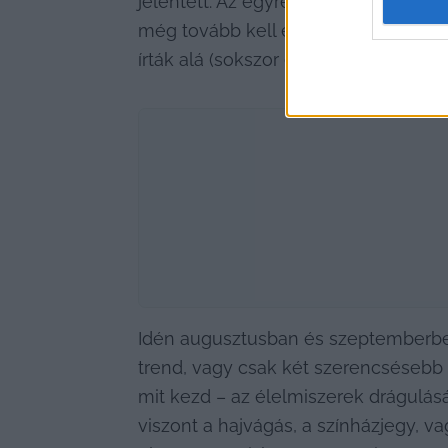
jelentett. Az egyre növekvő árak mia
még tovább kell emelni az árakat. De
írták alá (sokszor éves) szerződéseik
Idén augusztusban és szeptemberben
trend, vagy csak két szerencsésebb
mit kezd – az élelmiszerek drágulásá
viszont a hajvágás, a színházjegy, v