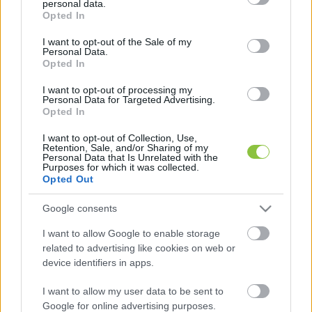
hogy Várhelyi mondjon le önként.
personal data.
grant or deny consent to Google and its third-party tags to
Opted In
use your data for below specified purposes in below Google
A Szociáldemokraták, a Zöldek, a liberális Renew 
consent section.
I want to opt-out of the Sale of my
Personal Data.
Europe és a szélsőbaloldali képviselőcsoport 
Opted In
közösen levelet juttat el Ursula von der 
I want to opt-out of processing my
Leyennek, amiben Várhelyi Olivér 
Personal Data for Targeted Advertising.
Opted In
szomszédságpolitikáért felelős biztost bírálják, 
aki múlt héten a Palesztinának szánt uniós 
I want to opt-out of Collection, Use,
Retention, Sale, and/or Sharing of my
források megvonását jelentette be. A bejelentés 
Personal Data that Is Unrelated with the
Purposes for which it was collected.
mögött nem állt felhatalmazás, sem bármiféle 
Opted Out
egyeztetés.
Google consents
I want to allow Google to enable storage
related to advertising like cookies on web or
K
device identifiers in apps.
ECSUP SHORTS
Összes videó
I want to allow my user data to be sent to
Google for online advertising purposes.