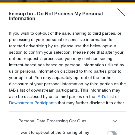
kecsup.hu -
Do Not Process My Personal
Information
If you wish to opt-out of the sale, sharing to third parties, or
processing of your personal or sensitive information for
targeted advertising by us, please use the below opt-out
Az Európai Parlament négy frakciója
section to confirm your selection. Please note that after your
is kéri Várhelyi Olivér felmentését
opt-out request is processed you may continue seeing
interest-based ads based on personal information utilized by
us or personal information disclosed to third parties prior to
1
perc
L
your opt-out. You may separately opt-out of the further
disclosure of your personal information by third parties on the
IAB’s list of downstream participants. This information may
Úgy értesült a 
HVG EUrologus
, hogy Várhelyi 
also be disclosed by us to third parties on the
IAB’s List of
Olivér magyar uniós biztos felmentését 
Downstream Participants
that may further disclose it to other
third parties.
kezdeményezi az Európai Parlament négy 
frakciója Ursula von der Leyennél, az Európai 
Please note that this website/app uses one or more Google
Personal Data Processing Opt Outs
services and may gather and store information including but
Bizottság elnökénél. Először viszont azt várják, 
not limited to your visit or usage behaviour. You may click to
I want to opt-out of the Sharing of my