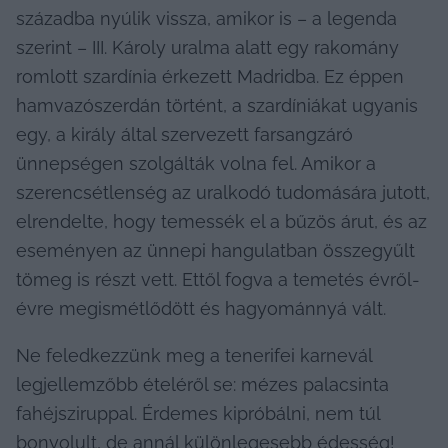
századba nyúlik vissza, amikor is – a legenda 
szerint – III. Károly uralma alatt egy rakomány 
romlott szardínia érkezett Madridba. Ez éppen 
hamvazószerdán történt, a szardíniákat ugyanis 
egy, a király által szervezett farsangzáró 
ünnepségen szolgálták volna fel. Amikor a 
szerencsétlenség az uralkodó tudomására jutott, 
elrendelte, hogy temessék el a bűzös árut, és az 
eseményen az ünnepi hangulatban összegyűlt 
tömeg is részt vett. Ettől fogva a temetés évről-
évre megismétlődött és hagyománnyá vált.
Ne feledkezzünk meg a tenerifei karnevál 
legjellemzőbb ételéről se: mézes palacsinta 
fahéjsziruppal. Érdemes kipróbálni, nem túl 
bonyolult, de annál különlegesebb édesség!