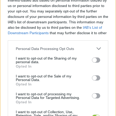
interest-based ads based on personal information utilized by
us or personal information disclosed to third parties prior to
your opt-out. You may separately opt-out of the further
disclosure of your personal information by third parties on the
IAB’s list of downstream participants. This information may
Elkészítés:
also be disclosed by us to third parties on the
IAB’s List of
Downstream Participants
that may further disclose it to other
third parties.
Please note that this website/app uses one or more Google
Personal Data Processing Opt Outs
services and may gather and store information including but
not limited to your visit or usage behaviour. You may click to
I want to opt-out of the Sharing of my
personal data.
grant or deny consent to Google and its third-party tags to
Opted In
use your data for below specified purposes in below Google
Langyosítsd meg a tejet, adj hozzá egy evőkanál 
consent section.
I want to opt-out of the Sale of my
cukrot, és morzsold bele az élesztőt. Várd meg, 
Personal Data.
Opted In
míg felfut, tehát jól megemelkedik. A lisztet 
szitáld egy tálba, add hozzá a megkelt élesztőt, 
I want to opt-out of processing my
Personal Data for Targeted Advertising.
a sót, a maradék cukrot és tejet, a puha vajat, 
Opted In
majd a tojássárgákat is. Dagassz rugalmas 
I want to opt-out of Collection, Use,
tésztát, takard le, és keleszd egy órán át.
Retention, Sale, and/or Sharing of my