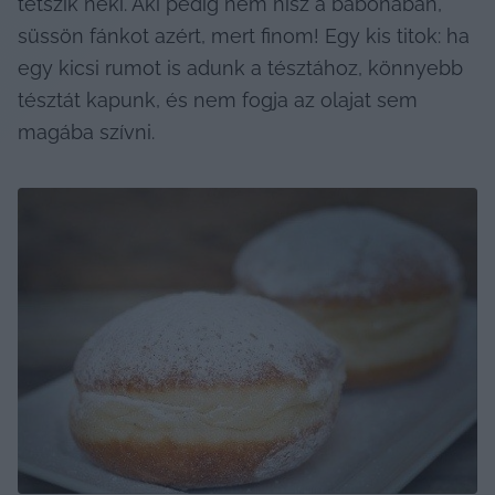
tetszik neki. Aki pedig nem hisz a babonában, 
süssön fánkot azért, mert finom! Egy kis titok: ha 
egy kicsi rumot is adunk a tésztához, könnyebb 
tésztát kapunk, és nem fogja az olajat sem 
magába szívni.