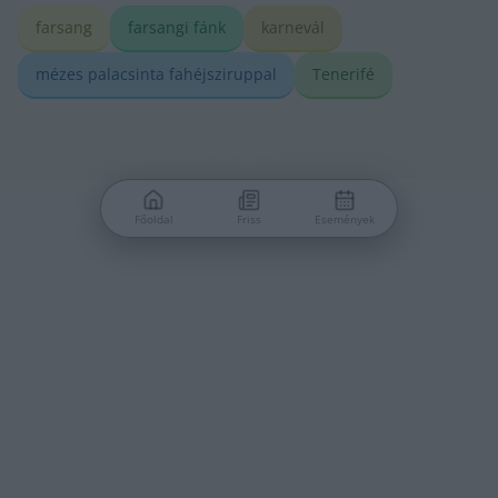
farsang
farsangi fánk
karnevál
mézes palacsinta fahéjsziruppal
Tenerifé
Főoldal
Friss
Események