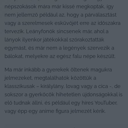
népszokások mára már kissé megkoptak, így 
nem jellemző például az, hogy a párválasztást 
vagy a szerelmesek esküvőjét erre az időszakra 
tervezik. Leányfonók sincsenek már, ahol a 
lányok ilyenkor játékokkal szórakoztatták 
egymást, és már nem a legények szervezik a 
bálokat, melyekre az egész falu népe készült.
Ma már inkább a gyerekek öltenek magukra 
jelmezeket, megtalálhatók közöttük a 
klasszikusak – királylány, lovag vagy a cica -, de 
sokszor a gyerkőcök hihetetlen újdonságokkal is 
elő tudnak állni, és például egy híres YouTuber, 
vagy épp egy anime figura jelmezét kérik.