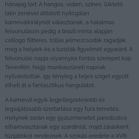
hónapig tart. A hangos, vidám, színes, lüktető 
latin zenével átitatott nyitógálán 
karneválkirálynőt választanak, a hatalmas 
felvonuláson pedig a brazil minta alapján 
csillogó flitteres, tollas jelmezcsodák ragadják 
meg a helyiek és a turisták figyelmét egyaránt. A 
felvonulás napja olyannyira fontos szerepet kap 
Tenerifén, hogy munkaszüneti napnak 
nyilvánították, így tényleg a teljes sziget együtt 
élheti át a fantasztikus hangulatot.
A karnevál egyik legjellegzetesebb és 
legsajátosabb szertartása egy fura temetés, 
melynek során egy gyászmenetet parodizálva 
elhamvasztanak egy szardíniát, majd zárásként 
tűzijátékot rendeznek. A szokás eredete a XVIII. 