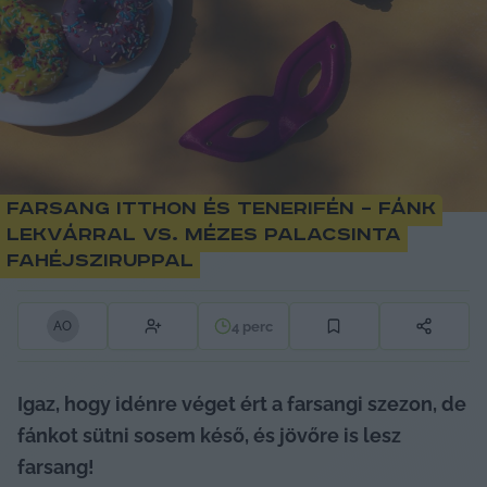
Farsang itthon és Tenerifén – fánk
lekvárral vs. mézes palacsinta
fahéjsziruppal
4
perc
A
O
Igaz, hogy idénre véget ért a farsangi szezon, de 
fánkot sütni sosem késő, és jövőre is lesz 
farsang! 