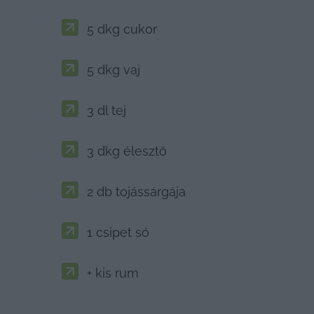
5 dkg cukor
5 dkg vaj
3 dl tej
3 dkg élesztő
2 db tojássárgája
1 csipet só
+ kis rum