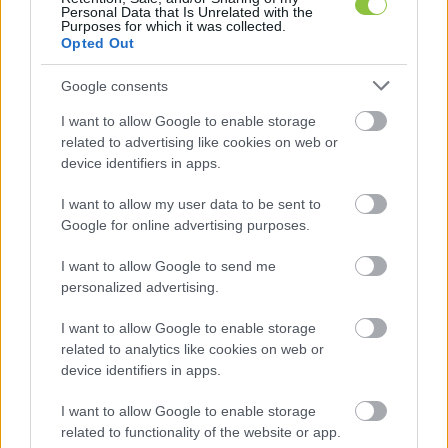
Personal Data that Is Unrelated with the
Purposes for which it was collected.
Ha a tészta a kétszeresére nő, borítsd enyhén 
Opted Out
lisztezett felületre, és nyújtsd ki ujjnyi 
Google consents
vastagságúra. Tetszőleges méretű 
I want to allow Google to enable storage
pogácsaszaggatóval, esetleg pohárral szúrd ki. 
related to advertising like cookies on web or
Bő, forró olajban, közepes lángon, fedő alatt 
device identifiers in apps.
süsd a fánkokat. Amikor az egyik felük 
I want to allow my user data to be sent to
aranybarna, fordítsd meg, és fedő nélkül süsd 
Google for online advertising purposes.
meg a másik oldalukat is. Szedd ki az olajból, 
I want to allow Google to send me
majd csepegtesd le papírtörlőn. Tálaláskor szórd 
personalized advertising.
meg porcukorral, és kínálj hozzá lekvárt.
I want to allow Google to enable storage
related to analytics like cookies on web or
A világ második legnagyobb karneválja
device identifiers in apps.
A karneválról leginkább a riói jut eszünkbe, és 
I want to allow Google to enable storage
kétségtelenül az a világ legnagyobb bulija. A 
related to functionality of the website or app.