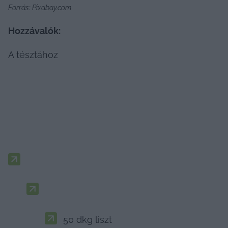
Forrás: Pixabay.com
Hozzávalók:
A tésztához
50 dkg liszt