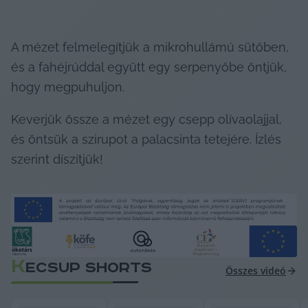
A mézet felmelegítjük a mikrohullámú sütőben, 
és a fahéjrúddal együtt egy serpenyőbe öntjük, 
hogy megpuhuljon.
Keverjük össze a mézet egy csepp olívaolajjal, 
és öntsük a szirupot a palacsinta tetejére. Ízlés 
szerint díszítjük!
K
ECSUP SHORTS
Összes videó