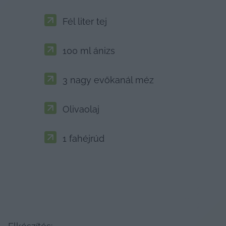
Fél liter tej
100 ml ánizs
3 nagy evőkanál méz
Olivaolaj
1 fahéjrúd