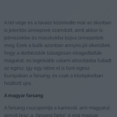
A tél vége és a tavasz közeledte már az ókorban 
is jelentős ünnepnek számított, amit akkor is 
jelmezekbe és maszkokba bújva ünnepeltek 
meg. Ezek a bulik azonban annyira jól sikerültek, 
hogy a dorbézolók túlságosan elragadtatták 
magukat, és leginkább valami atrocitásba fulladt 
az egész, így egy időre el is tűnt egész 
Európában a farsang, és csak a középkorban 
hódított újra.
A magyar farsang
A farsang csúcspontja a karnevál, ami magyarul 
annyit tesz, a „farsang farka”. A régi magyar 