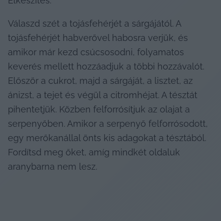
Elkészítés:
Válaszd szét a tojásfehérjét a sárgájától. A 
tojásfehérjét habverővel habosra verjük, és 
amikor már kezd csúcsosodni, folyamatos 
keverés mellett hozzáadjuk a többi hozzávalót. 
Először a cukrot, majd a sárgáját, a lisztet, az 
ánizst, a tejet és végül a citromhéjat. A tésztát 
pihentetjük. Közben felforrósítjuk az olajat a 
serpenyőben. Amikor a serpenyő felforrósodott, 
egy merőkanállal önts kis adagokat a tésztából. 
Fordítsd meg őket, amíg mindkét oldaluk 
aranybarna nem lesz.