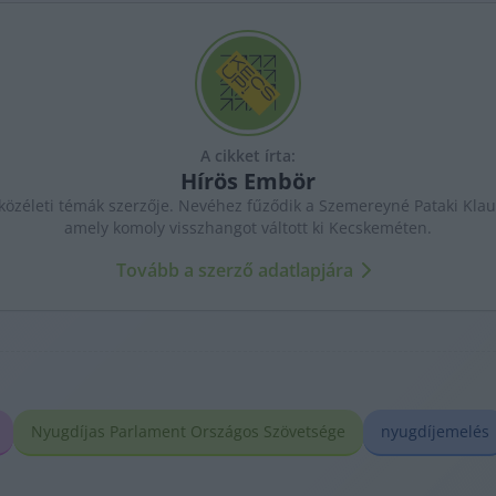
A cikket írta:
Hírös
Embör
özéleti témák szerzője. Nevéhez fűződik a Szemereyné Pataki Klaud
amely komoly visszhangot váltott ki Kecskeméten.
Tovább a szerző adatlapjára
Nyugdíjas Parlament Országos Szövetsége
nyugdíjemelés