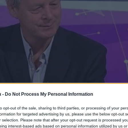
u -
Do Not Process My Personal Information
to opt-out of the sale, sharing to third parties, or processing of your per
formation for targeted advertising by us, please use the below opt-out s
r selection. Please note that after your opt-out request is processed y
ek növekedéséhez kell kötni a nyugdíje
eing interest-based ads based on personal information utilized by us or