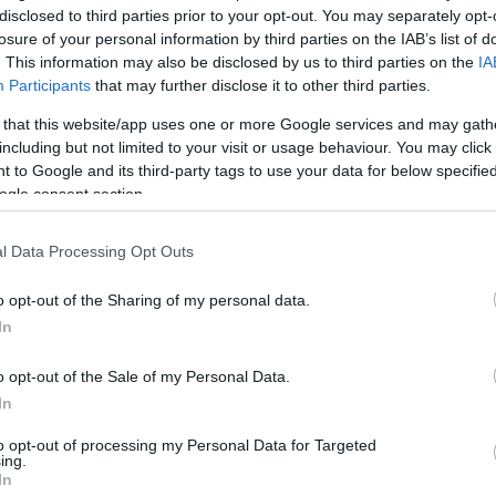
disclosed to third parties prior to your opt-out. You may separately opt-
losure of your personal information by third parties on the IAB’s list of
Hírös Embör
H
E
. This information may also be disclosed by us to third parties on the
IA
Participants
that may further disclose it to other third parties.
 that this website/app uses one or more Google services and may gath
including but not limited to your visit or usage behaviour. You may click 
 to Google and its third-party tags to use your data for below specifi
e volt Karácsony Mihály, a Nyugdíjas Parlament Or
ogle consent section.
íjasokat érintő legégetőbb problémákról beszélt, pé
l Data Processing Opt Outs
y a Ratkó-korszakban született évente 210 ezer gyere
o opt-out of the Sharing of my personal data.
tuális intézményből volt kevés, folytatta. Amikor böl
In
m volt óvoda, amikor iskolások, középiskolások volta
o opt-out of the Sale of my Personal Data.
In
to opt-out of processing my Personal Data for Targeted
ing.
van, és 38 ezer várakozó, ehhez jön ez a nagy létszámú
In