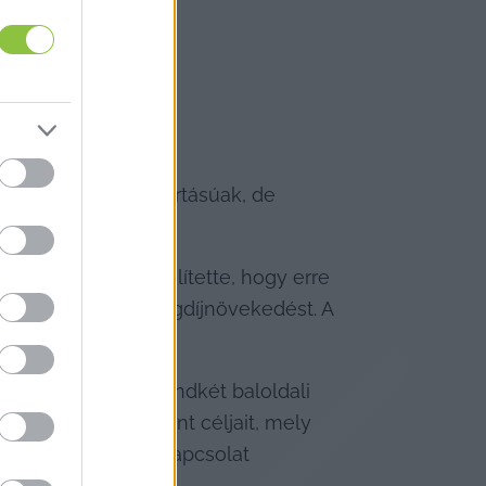
gy egyházi fenntartásúak, de 
is a műsorban. Említette, hogy erre 
 2,7 százalékos nyugdíjnövekedést. A 
shez fog igazodni.
t alá a DK-val, Mindkét baloldali 
 Nyugdíjas Parlament céljait, mely 
rvezetek közötti kapcsolat 