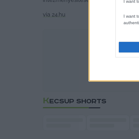
I want t
via 24.hu
I want t
authenti
K
ECSUP SHORTS