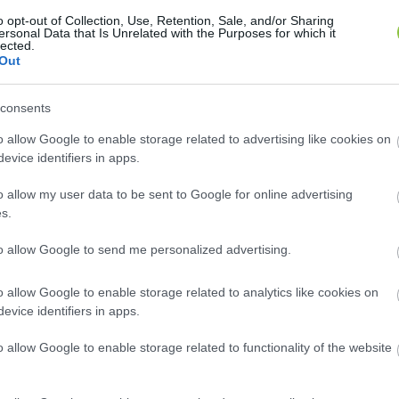
o opt-out of Collection, Use, Retention, Sale, and/or Sharing
ersonal Data that Is Unrelated with the Purposes for which it
lected.
Out
consents
o allow Google to enable storage related to advertising like cookies on
890 idősotthon van, ezek vegyesen állami, magán, va
evice identifiers in apps.
o allow my user data to be sent to Google for online advertising
s.
t a vegyes indexálású nyugdíjszámítás fontosságáról 
to allow Google to send me personalized advertising.
tervez a kormány a költségvetési tervezet szerint, és
 a vásárlóértéke viszont a 11 százalékos bérnövekedé
o allow Google to enable storage related to analytics like cookies on
evice identifiers in apps.
 MSZP-vel, és együttműködési szándéknyilatkozatot ír
gdíjasok érdekeit is képviselni fogja, és támogatja a
o allow Google to enable storage related to functionality of the website
jszámítás, valamint a döntéshozók és a nyugdíjas sze