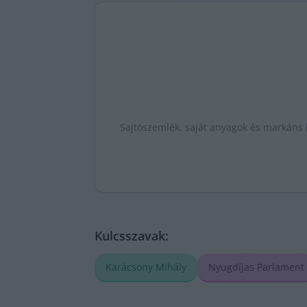
Sajtószemlék, saját anyagok és markáns k
Kulcsszavak:
Karácsony Mihály
Nyugdíjas Parlament