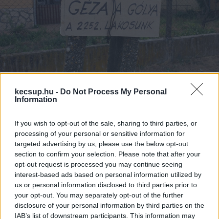
kecsup.hu -
Do Not Process My Personal
Ágasegyháza lakosságának számát
Information
gyarapítja Géza, a gólya
If you wish to opt-out of the sale, sharing to third parties, or
processing of your personal or sensitive information for
1
perc
L
targeted advertising by us, please use the below opt-out
section to confirm your selection. Please note that after your
opt-out request is processed you may continue seeing
A fehér gólya a magyar nép kedvelt madara – 
interest-based ads based on personal information utilized by
kezdi facebook posztját a 
us or personal information disclosed to third parties prior to
your opt-out. You may separately opt-out of the further
Kiskunsági Nemzeti Park
disclosure of your personal information by third parties on the
. Ágasegyházán is nagy becsben tartják e 
IAB’s list of downstream participants. This information may