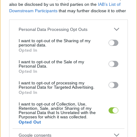
madarat, hiszen ahogy a KNP munkatársának 
also be disclosed by us to third parties on the
IAB’s List of
Downstream Participants
that may further disclose it to other
fotója is bizonyítja Géza, a gólya itt számon van 
third parties.
tartva. Sajnos a fehér gólyák egyedszáma 
Please note that this website/app uses one or more Google
Personal Data Processing Opt Outs
csökkenést mutat hazánkban. A Magyar 
services and may gather and store information including but
Madártani Egyesület adatai szerint míg 2014-ben 
not limited to your visit or usage behaviour. You may click to
I want to opt-out of the Sharing of my
personal data.
grant or deny consent to Google and its third-party tags to
5600-5800 párra volt tehető az állományuk, 
Opted In
use your data for below specified purposes in below Google
addig 2019-re már csak mintegy 4000 pár 
consent section.
I want to opt-out of the Sale of my
maradt. A jelenség több okra is visszavezethető, 
Personal Data.
Opted In
pl. a szárazodás, a táplálkozóhelyek (üde, 
I want to opt-out of processing my
nedves gyepek és mocsarak, vizes élőhelyek) 
Personal Data for Targeted Advertising.
Opted In
méretének és minőségének csökkenése, a 
táplálékul szolgáló zsákmányállatok számának 
I want to opt-out of Collection, Use,
Retention, Sale, and/or Sharing of my
csökkenése, az áramütés okozta elhullás, a 
Personal Data that Is Unrelated with the
Purposes for which it was collected.
mezőgazdaságban használt vegyszerek és a 
Opted Out
telelőhelyeken tapasztalható átalakulás mind 
Google consents