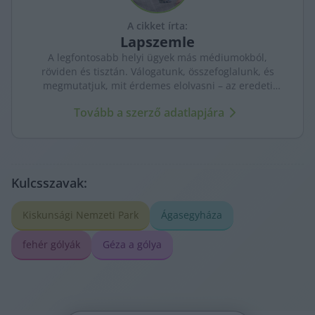
related to security, including authentication
A cikket írta:
functionality and fraud prevention, and other
Lapszemle
user protection.
A legfontosabb helyi ügyek más médiumokból,
röviden és tisztán. Válogatunk, összefoglalunk, és
megmutatjuk, mit érdemes elolvasni – az eredeti
forrásokra mutatva. Gyors tájékozódás, egy helyen.
Tovább a szerző adatlapjára
Kulcsszavak:
Kiskunsági Nemzeti Park
Ágasegyháza
fehér gólyák
Géza a gólya