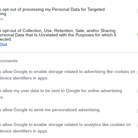
 napja”
 címmel október 23-án délelőtt 11 órakor me
to opt-out of processing my Personal Data for Targeted
g itt van: Kossuth tér“
 – szerint a Herakliontól mintegy
ing.
In
o opt-out of Collection, Use, Retention, Sale, and/or Sharing
ersonal Data that Is Unrelated with the Purposes for which it
lected.
Out
consents
o allow Google to enable storage related to advertising like cookies on
lasan, napszemüvegben, arcába húzott baseball sapká
evice identifiers in apps.
 A lap kérdésére, hogy mi az oka annak, hogy a krétai 
o allow my user data to be sent to Google for online advertising
h téren ünnepli az 1956-os forradalom és szabadságha
s.
társa írta.
to allow Google to send me personalized advertising.
t, ő nem volt Magyarországon, majd megismételte, hog
o allow Google to enable storage related to analytics like cookies on
e közzé a Facebook-oldalán. Az október 23-i Facebook
evice identifiers in apps.
áté hétfőn állítólag a Kossuth téren volt.