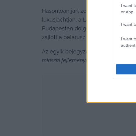
I want t
Hasonlóan járt 2020 augusztusában Szi
or app.
luxusjachtján, a Lady MRD-n nyaralt 
I want t
Budapesten dolgozott volna. Olyan k
zajlott a belarusz válság, az ellenzék
I want t
authenti
Az egyik bejegyzés szövege az volt,
minszki fejlemények kapcsán.“
 Azt is