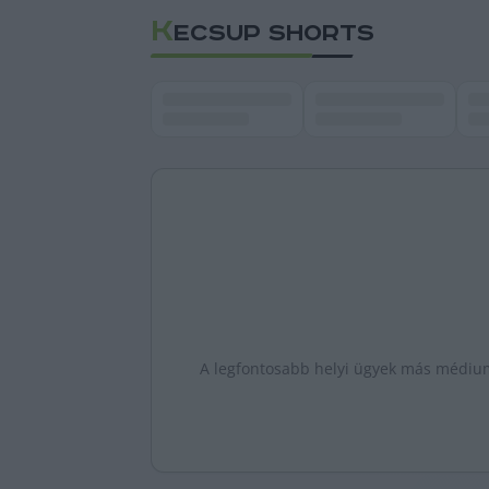
K
ECSUP SHORTS
A legfontosabb helyi ügyek más médiumo