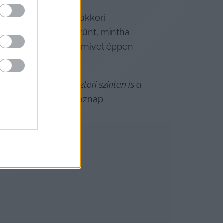
j László oligarcha akkori 
képei alapján úgy tűnt, mintha 
l és telefonálgat, mivel éppen 
öki és külügyminiszteri szinten is a 
lnökkel is tárgyalt aznap.