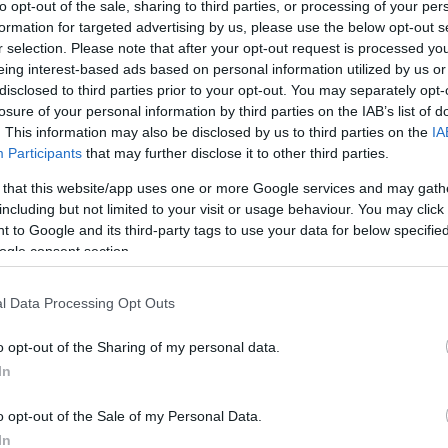
to opt-out of the sale, sharing to third parties, or processing of your per
formation for targeted advertising by us, please use the below opt-out s
r selection. Please note that after your opt-out request is processed y
Máté, közben egy Facebook bejegyzés sz
eing interest-based ads based on personal information utilized by us or
disclosed to third parties prior to your opt-out. You may separately opt-
losure of your personal information by third parties on the IAB’s list of
. This information may also be disclosed by us to third parties on the
IA
Lapszemle
L
Participants
that may further disclose it to other third parties.
 that this website/app uses one or more Google services and may gath
including but not limited to your visit or usage behaviour. You may click 
 to Google and its third-party tags to use your data for below specifi
ogle consent section.
kcióvezetője a Facebookon arról posztolt, hogy a Kos
hétvégét Krétán töltötte – 
derítette ki a Népszava
.
l Data Processing Opt Outs
nyképet, amelyek szerint Kocsis Máté Halász János fra
o opt-out of the Sharing of my personal data.
ában éppen felszállni készül a krétai Heraklionból B
In
o opt-out of the Sale of my Personal Data.
In