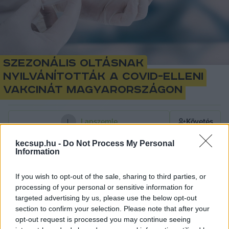
Szezonális oltásnak
nyilvánították a Covid-elleni
vakcinát Magyarországon
Lapszemle
Követés
L
kecsup.hu -
Do Not Process My Personal
1
perc
Information
If you wish to opt-out of the sale, sharing to third parties, or
A Nemzeti Népegészségügyi és Gyógyszerügyi 
processing of your personal or sensitive information for
Központ (NNGYK) a szezonális oltások közé 
targeted advertising by us, please use the below opt-out
section to confirm your selection. Please note that after your
sorolta a Covid-elleni vakcinákat, ezzel 
opt-out request is processed you may continue seeing
egyidejűleg az Országos Kórházi Főigazgatóság 