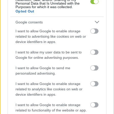
Personal Data that Is Unrelated with the
Purposes for which it was collected.
Opted Out
Az NNGYK utolsó járványügyi jelentése szerint 
Google consents
az elemzett légúti mintáknak csak mintegy 7 
százalékában okozta az influenza-vírus a 
I want to allow Google to enable storage
related to advertising like cookies on web or
betegek tüneteit, ezzel szemben 40 százalékban 
device identifiers in apps.
a Covid volt a felelős. Sokan kerülnek súlyosabb 
I want to allow my user data to be sent to
tünetekkel kórházba, ezért a szakemberek 
Google for online advertising purposes.
figyelmeztettek arra, hogy az oltás nem véd a 
megfertőződés ellen, de segít elkerülni a 
I want to allow Google to send me
personalized advertising.
súlyosabb tünetek kialakulását.
I want to allow Google to enable storage
related to analytics like cookies on web or
device identifiers in apps.
I want to allow Google to enable storage
related to functionality of the website or app.