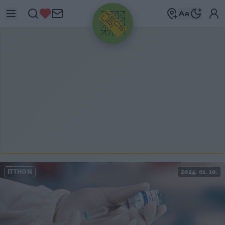
HIRDETÉS
ITTHON
2024. 01. 10.