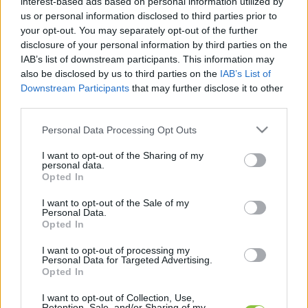
interest-based ads based on personal information utilized by
arra kérte az oltópontokat működtető 
us or personal information disclosed to third parties prior to
your opt-out. You may separately opt-out of the further
intézményeket, hogy nyissanak új időpontokat a 
disclosure of your personal information by third parties on the
saját foglalórendszerükben. Már azok is 
IAB’s list of downstream participants. This information may
foglalhatnak időpontot az E-térben az új Covid-
also be disclosed by us to third parties on the
IAB’s List of
Downstream Participants
that may further disclose it to other
oltásra, akik korábban már négy vakcinát kaptak 
third parties.
– 
értesült a Népszava
.
Please note that this website/app uses one or more Google
Personal Data Processing Opt Outs
services and may gather and store information including but
A lap úgy tudja, hogy az oltópontokon elérhető 
not limited to your visit or usage behaviour. You may click to
I want to opt-out of the Sharing of my
az új omikron variánsok elleni Spikevax 
personal data.
grant or deny consent to Google and its third-party tags to
Opted In
use your data for below specified purposes in below Google
(Moderna) monovalens XBB, és egy korábbi 
consent section.
I want to opt-out of the Sale of my
Pfizer bivalens (Wu/Om BA1.2) vakcina. Az újabb 
Personal Data.
Opted In
Covid elleni vakcinát azoknak ajánlják, akik a 
megelőző három hónapban nem estek át igazolt 
I want to opt-out of processing my
Personal Data for Targeted Advertising.
koronavírus fertőzésen és ez idő alatt nem 
Opted In
kaptak COVID-19 elleni oltást sem.
I want to opt-out of Collection, Use,
Retention, Sale, and/or Sharing of my