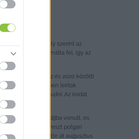
 bejelentést, amely szerint az 
működésére használta fel, így az 
z egyházközség 2012 és 2020 közötti 
, mert a jelentésben leírtak 
tek-e bármit, nem tudni. Az irodát 
 tudni, hogy nyugdíjba vonult, és 
yar Arany Érdemkereszt polgári 
ök-helyettestől vette át augusztus 