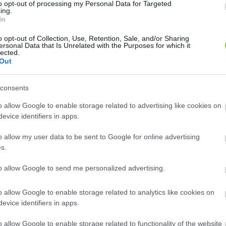
to opt-out of processing my Personal Data for Targeted
ing.
In
o opt-out of Collection, Use, Retention, Sale, and/or Sharing
ersonal Data that Is Unrelated with the Purposes for which it
lected.
Out
an nem érezte magát illetékesnek, hogy kivizsgálja a
ium működésére kapott támogatásokat részben saját 
consents
házások hiúsultak meg.
o allow Google to enable storage related to advertising like cookies on
evice identifiers in apps.
sinati Oktatási Iroda korábbi vezetője rendelte meg a
o allow my user data to be sent to Google for online advertising
 zsinat elnökének Balog Zoltánnak és jogtanácsosának
s.
ivalójuk. Azt, hogy a könyvvizsgálói jelentés után tet
to allow Google to send me personalized advertising.
zség akkori elnök-lelkésze nem reagált. Róla annyit
o allow Google to enable storage related to analytics like cookies on
evice identifiers in apps.
ovák Katalin államfő 
kimagasló tevékenységéért
 Mag
decs Pálnak. Az elismerést Semjén Zsolt minisztereln
o allow Google to enable storage related to functionality of the website