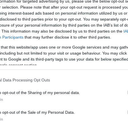
formation for targeted advertising by us, please use the below opt-out s
tett Kiskunhalasi Református Egyházkö
r selection. Please note that after your opt-out request is processed y
eing interest-based ads based on personal information utilized by us or
nt normatívát
disclosed to third parties prior to your opt-out. You may separately opt-
losure of your personal information by third parties on the IAB’s list of
. This information may also be disclosed by us to third parties on the
IA
2
perc
Participants
that may further disclose it to other third parties.
 that this website/app uses one or more Google services and may gath
ó forint normatívát a Balog Zoltánhoz tartozó Kiskunha
including but not limited to your visit or usage behaviour. You may click 
 to Google and its third-party tags to use your data for below specifi
21-es könyvvizsgálati jelentésben.
ogle consent section.
ézi a lap: 
„a 2012-2020 között kifizetett lelkészi javada
l Data Processing Opt Outs
edelemadó. 2012-2020 között jogosulatlan normatíva-felhas
o opt-out of the Sharing of my personal data.
In
zség nem biztosította a beszámolók megbízhatóságá
o opt-out of the Sale of my Personal Data.
apott támogatásokkal való elszámoltathatóság feltéte
In