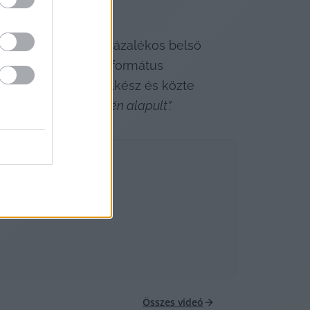
éve lejárt, és 85 százalékos belső 
zni, de a Magyar Református 
az akkori elnök-lelkész és közte 
ülönböző megítélésén alapult”.
Összes videó