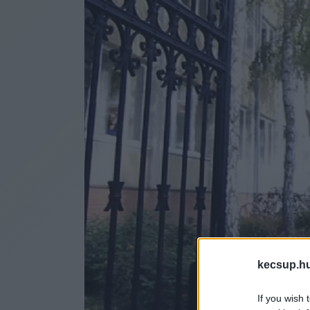
kecsup.h
If you wish 