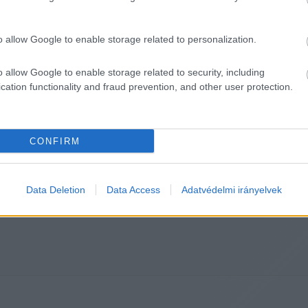
o allow Google to enable storage related to personalization.
volt vezetőjét is kereste a lap. Az ő megbízatása két 
ék, hogy pályázzon. 
Varga Judit
 nem akart nyilatko
o allow Google to enable storage related to security, including
eredményeiről szóló cikkében így emlékezett vissza: 
cation functionality and fraud prevention, and other user protection.
gimnázium, illetőleg az oktatás gazdasági hátterének k
CONFIRM
HIRDETÉS
Data Deletion
Data Access
Adatvédelmi irányelvek