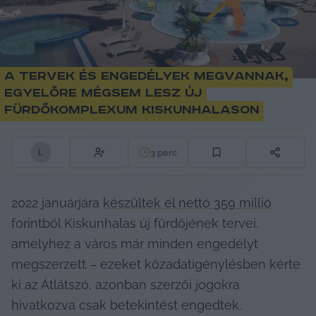
A tervek és engedélyek megvannak,
egyelőre mégsem lesz új
fürdőkomplexum Kiskunhalason
3
perc
L
2022 januárjára 
készültek el nettó 359 millió
forintból Kiskunhalas új fürdőjének tervei, 
amelyhez a város már minden engedélyt 
megszerzett – ezeket közadatigénylésben kérte 
ki az Átlátszó, azonban szerzői jogokra 
hivatkozva csak betekintést engedtek.