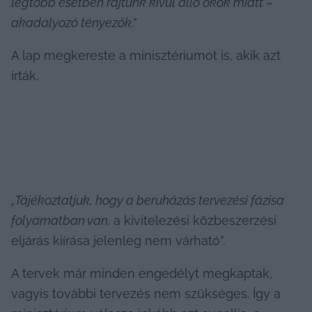
legtöbb esetben rajtunk kívül álló okok miatt – 
akadályozó tényezők.”
A lap megkereste a minisztériumot is, akik azt 
írták,
„Tájékoztatjuk, hogy a beruházás tervezési fázisa 
folyamatban van, 
a kivitelezési közbeszerzési 
eljárás kiírása jelenleg nem várható”.
A tervek már minden engedélyt megkaptak, 
vagyis további tervezés nem szükséges. Így a 