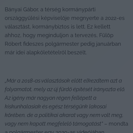
Bányai Gábor, a térség kormánypárti 
országgyűlési képviselője megnyerte a 2022-es 
választást, kormánybiztos is lett. Ez kellett 
ahhoz, hogy meginduljon a tervezés, Fülöp 
Róbert fideszes polgármester pedig januárban 
már idei alapkőletételről beszélt.
„Már a 2018-as választások előtt elkezdtem azt a 
folyamatot, mely az új fürdő építését irányozta elő. 
Az igény már nagyon régen fellépett a 
kiskunhalasiak és egész térségünk lakosai 
körében, de a politikai akarat vagy nem volt meg, 
vagy nem kapott megfelelő támogatást”
 – mondta 
a polgármester egy 
2020-as videójában
. 