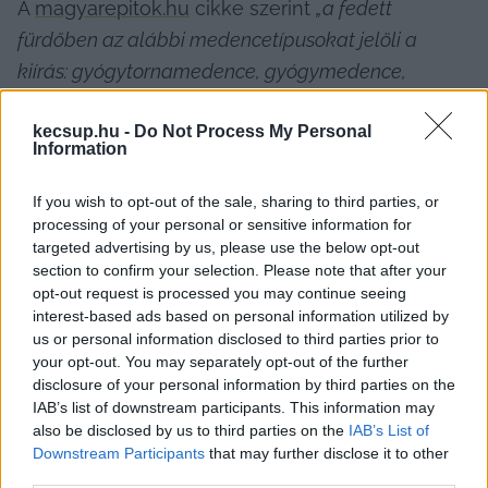
A 
magyarepitok.hu
 cikke szerint 
„a fedett 
fürdőben az alábbi medencetípusokat jelöli a 
kiírás: gyógytornamedence, gyógymedence, 
úszómedence, tanmedence, élménymedence, 
kecsup.hu -
Do Not Process My Personal
meleg vizes medence, csúszdamedence, 
Information
gyerekmedence, merülő medence. Legalább egy 
medence kiúszóval és kültéri résszel is rendelkezik. 
If you wish to opt-out of the sale, sharing to third parties, or
processing of your personal or sensitive information for
Az uszoda részlegben egy vízilabda mérkőzések 
targeted advertising by us, please use the below opt-out
lebonyolítására is alkalmas úszómedencét ír elő a 
section to confirm your selection. Please note that after your
közbeszerzés.”
opt-out request is processed you may continue seeing
interest-based ads based on personal information utilized by
us or personal information disclosed to third parties prior to
A választási győzelem és az ígéretek ellenére 
your opt-out. You may separately opt-out of the further
disclosure of your personal information by third parties on the
fürdő nincs. Viszont a tervek másfélszeres 
IAB’s list of downstream participants. This information may
drágulásról szólnak
also be disclosed by us to third parties on the
IAB’s List of
Downstream Participants
that may further disclose it to other
A költségvetés szerint maga a fürdő 18,2 milliárd 
third parties.