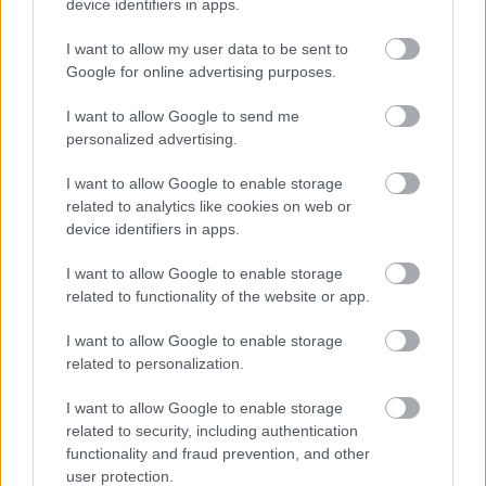
device identifiers in apps.
A beruházástól az önkormányzat új 
I want to allow my user data to be sent to
munkahelyeket, a turizmus fellendülését várja, 
Google for online advertising purposes.
mert a megvalósíthatósági tanulmány szerint 
egy időben 840, kettő turnusban 1680 
I want to allow Google to send me
personalized advertising.
vendéggel számolnak. A fürdő beltéri kapacitása 
2040 fő, a kültéri medencéé 1360 fő. Az összes 
I want to allow Google to enable storage
related to analytics like cookies on web or
kapacitás nyáron 3400 fő lehet. A meglévő fürdő 
device identifiers in apps.
évente 137 ezer vendéget fogad, azaz 
nyitvatartási naponta átlagosan 570-et.
I want to allow Google to enable storage
related to functionality of the website or app.
Fülöp Róbert a lapnak megírta, hogy 
„a projekt 
I want to allow Google to enable storage
végleges költségét meghatározza, hogy az Építési 
related to personalization.
és Közlekedési Minisztérium végül mely 
I want to allow Google to enable storage
projektelemeket fogadja el, illetve milyen 
related to security, including authentication
formában, továbbá a közbeszerzésen beérkező 
functionality and fraud prevention, and other
user protection.
ajánlat is, amelyet az eljáráskori gazdasági 