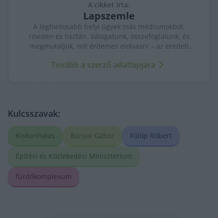
A cikket írta:
Lapszemle
A legfontosabb helyi ügyek más médiumokból,
röviden és tisztán. Válogatunk, összefoglalunk, és
megmutatjuk, mit érdemes elolvasni – az eredeti
forrásokra mutatva. Gyors tájékozódás, egy helyen.
Tovább a szerző adatlapjára
Kulcsszavak:
Kiskunhalas
Bányai Gábor
Fülöp Róbert
Építési és Közlekedési Minisztérium
fürdőkomplexum