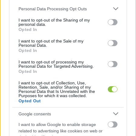
forint lenne 2022 januári áron, az uszoda 7,4 
Please note that this website/app uses one or more Google
Personal Data Processing Opt Outs
milliárd, a kültéri medencék árát 413 millió 
services and may gather and store information including but
not limited to your visit or usage behaviour. You may click to
I want to opt-out of the Sharing of my
forintra árazták, míg a parkolóházra 3,3 milliárd 
personal data.
grant or deny consent to Google and its third-party tags to
Opted In
forintot számoltak. Ez összesen 29,3 milliárd 
use your data for below specified purposes in below Google
consent section.
forint, a kempinggel együtt viszont már 34,8 
I want to opt-out of the Sale of my
Personal Data.
milliárd forintra becsülik a tervezők a beruházást, 
Opted In
ez több mint 50 százalékos drágulás. 
I want to opt-out of processing my
Personal Data for Targeted Advertising.
Opted In
HIRDETÉS
I want to opt-out of Collection, Use,
Retention, Sale, and/or Sharing of my
Personal Data that Is Unrelated with the
Purposes for which it was collected.
Opted Out
Google consents
I want to allow Google to enable storage
related to advertising like cookies on web or