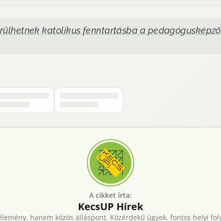
kerülhetnek katolikus fenntartásba a pedagógusképző
A cikket írta:
KecsUP
Hírek
lemény, hanem közös álláspont. Közérdekű ügyek, fontos helyi fol