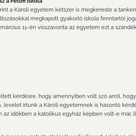
z a Petőfi iskola
int a Károli egyetem kétszer is megkereste a tankerü
ozásokkal megkapott gyakorló iskola fenntartói jogá
 március 11-én visszavonta az egyetem ezt a szándék
ltett kérdésre, hogy amennyiben volt szó arról, hogy a
 levelet írtunk a Károli egyetemnek is hasonló kérdése
 az időkben a katolikus egyház képben volt-e már, ill