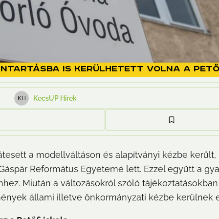
nntartásba is kerülhetett volna a Pető
KecsUP Hírek
K
H
sett a modellváltáson és alapítványi kézbe került,
Gáspár Református Egyetemé lett. Ezzel együtt a gyak
mhez. Miután a változásokról szóló tájékoztatásokban 
mények állami illetve önkormányzati kézbe kerülnek 