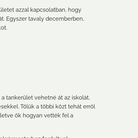
letet azzal kapcsolatban, hogy 
t. Egyszer tavaly decemberben, 
ot.
 tankerület vehetné át az iskolát, 
kkel. Tőlük a többi közt tehát erről 
etve ők hogyan vették fel a 