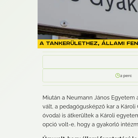
A tankerülethez, állami fe
2
perc
Miután a Neumann János Egyetem áte
vált, a pedagógusképző kar a Károli 
óvoda) is átkerültek a Károli egyete
opció volt-e, hogy a gyakorló intéz