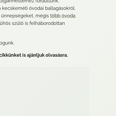
olgármesterhez fordultunk, 
a kecskeméti óvodai ballagásokról. 
s ünnepségeket, mégis 
több óvoda 
ühös szülő is felháborodottan 
fogunk.
ikkünket is ajánljuk olvasásra.