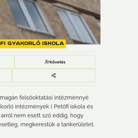
fi gyakorló iskola
Követés
 magán felsőoktatási intézménnyé 
orló intézmények ( Petőfi iskola és 
arról nem esett szó eddig, hogy 
esetleg, megkerestük a tankerületet.