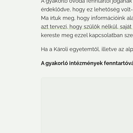
A gyakorló óvoda fenntartói jogának
érdeklődve, hogy ez lehetőség volt-e
Ma írtuk meg, hogy információink a
azt tervezi, hogy szülők nélkül, sajá
kereste meg ezzel kapcsolatban sze
Ha a Károli egyetemtől, illetve az a
A gyakorló intézmények fenntartóvált