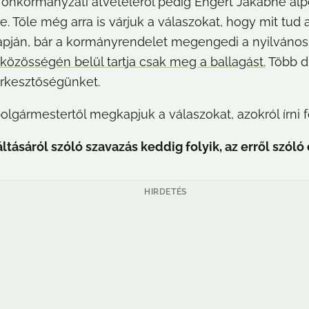
 önkormányzati átvételéről pedig Engert Jakabné alp
. Tőle még arra is várjuk a válaszokat, hogy mit tud 
lapján, bár a kormányrendelet megengedi a nyilváno
t közösségén belül tartja csak meg a ballagást.
 Több d
rkesztőségünket.
lpolgármestertől megkapjuk a válaszokat, azokról írni 
ásáról szóló szavazás keddig folyik, az erről szóló c
HIRDETÉS