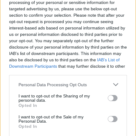
processing of your personal or sensitive information for
1
 / 
23
targeted advertising by us, please use the below opt-out
section to confirm your selection. Please note that after your
opt-out request is processed you may continue seeing
interest-based ads based on personal information utilized by
us or personal information disclosed to third parties prior to
your opt-out. You may separately opt-out of the further
Previous slide
Next sli
disclosure of your personal information by third parties on the
IAB’s list of downstream participants. This information may
also be disclosed by us to third parties on the
IAB’s List of
Downstream Participants
that may further disclose it to other
third parties.
Please note that this website/app uses one or more Google
Personal Data Processing Opt Outs
services and may gather and store information including but
Ültetés a Centrum áruház körül
not limited to your visit or usage behaviour. You may click to
I want to opt-out of the Sharing of my
personal data.
grant or deny consent to Google and its third-party tags to
Opted In
use your data for below specified purposes in below Google
consent section.
I want to opt-out of the Sale of my
Personal Data.
Opted In