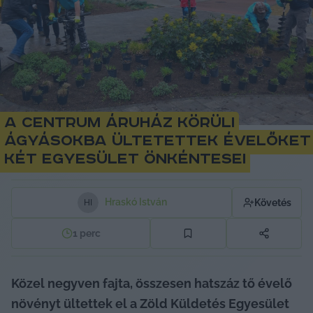
A Centrum Áruház körüli
ágyásokba ültetettek évelőket
két egyesület önkéntesei
Hraskó István
Követés
H
I
1
perc
Közel negyven fajta, összesen hatszáz tő évelő 
növényt ültettek el a Zöld Küldetés Egyesület 