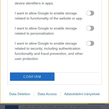
device identifiers in apps.
őszi ültetés óta.
I want to allow Google to enable storage
Mint arról annak idején beszámoltunk, a 
related to functionality of the website or app.
Centrum áruház környezetének felújításakor, 
I want to allow Google to enable storage
2020-ban ugyancsak a civilek, a 10 millió fa helyi 
related to personalization.
közösségének fellépésére is szükség volt, hogy 
I want to allow Google to enable storage
ne legyen minden letérkövezve, és történjen 
related to security, including authentication
zöldfelületi fejlesztés, legyenek zöld szigetek.
functionality and fraud prevention, and other
user protection.
Zöldebb lehetne a Centrum Áruház környéke 
a helyi szabályozás értelmében
CONFIRM
Data Deletion
Data Access
Adatvédelmi irányelvek