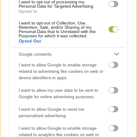
I want to opt-out of processing my
Personal Data for Targeted Advertising.
Opted In
I want to opt-out of Collection, Use,
Retention, Sale, and/or Sharing of my
Personal Data that Is Unrelated with the
Purposes for which it was collected.
Opted Out
Google consents
A munkálatokat a 
Zöld Küldetés Egyesület
I want to allow Google to enable storage
related to advertising like cookies on web or
szervezte, a növények beszerzését 
Király József
device identifiers in apps.
önkormányzati képviselő (egyben a Városszépítő 
Egyesület elnöke) támogatta képviselői 
I want to allow my user data to be sent to
Google for online advertising purposes.
keretéből 300 ezer forinttal, a Hegede Kertészet 
pedig 300 növényt ajánlott fel, így összesen 
I want to allow Google to send me
personalized advertising.
600-at tudtak a résztvevők elültetni, elsősorban 
pótlás gyanánt, ugyanis a sózás és túlzott 
I want to allow Google to enable storage
mulcsolás miatt sok növény kipusztult a 2020 
related to analytics like cookies on web or