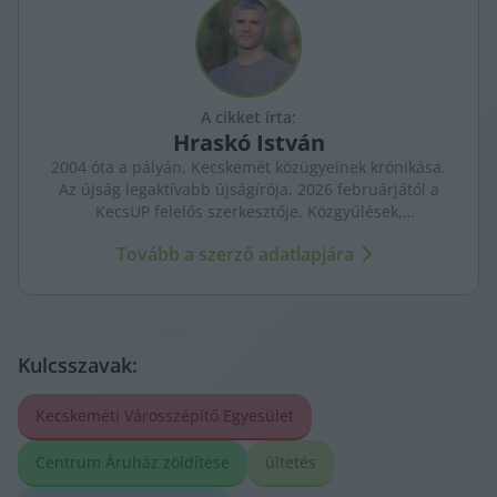
A cikket írta:
Hraskó
István
2004 óta a pályán, Kecskemét közügyeinek krónikása.
Az újság legaktívabb újságírója, 2026 februárjától a
KecsUP felelős szerkesztője. Közgyűlések,
tényfeltárások, emberi sorsok – riportjaiban a város
Tovább a szerző adatlapjára
arca és a háttérben élők történetei egyszerre jelennek
meg.
Kulcsszavak:
Kecskeméti Városszépítő Egyesület
Centrum Áruház zöldítése
ültetés