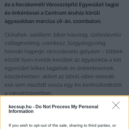
és a Kecskeméti Városszépítő Egyesület tagjai 
és önkéntesei a Centrum áruház körüli 
ágyasokban március 16-án, szombaton.
Cickafark, sásliliom, bíbor kasvirág, széleslevelű 
csillagmeténg, csenkesz, tűzgyöngyvirág, 
homoki hajperje, ráncoslevelű gólyaorr – többek 
között ilyen évelők kerültek az ágyásokba a két 
egyesület lelkes tagjainak és önkénteseinek 
köszönhetően, akiket az időről-időre eleredő 
eső sem riasztott vissza egy kis kertészkedéstől 
a városközpontban.
kecsup.hu -
Do Not Process My Personal
Information
If you wish to opt-out of the sale, sharing to third parties, or