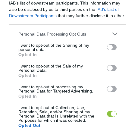
IAB’s list of downstream participants. This information may
bíróság útján terjesztheti elő.
also be disclosed by us to third parties on the
IAB’s List of
Downstream Participants
that may further disclose it to other
Az alkotmányjogi panasz benyújtására 
third parties.
közvetlenül az Alkotmánybíróságon már nem 
Please note that this website/app uses one or more Google
Personal Data Processing Opt Outs
lesz lehetőség, az Alkotmánybíróságon 
services and may gather and store information including but
not limited to your visit or usage behaviour. You may click to
I want to opt-out of the Sharing of my
benyújtott alkotmányjogi panaszokat az 
personal data.
grant or deny consent to Google and its third-party tags to
Alkotmánybíróság nem küldi meg az elsőfokú 
Opted In
use your data for below specified purposes in below Google
bíróságnak, és eljárást sem indít az ügyben.
consent section.
I want to opt-out of the Sale of my
Personal Data.
Opted In
I want to opt-out of processing my
Personal Data for Targeted Advertising.
Az Alkotmánybíróság 
emlékeztet rá
, hogy 
Opted In
főszabályként akkor nyújtható be alkotmányjogi 
I want to opt-out of Collection, Use,
panasz, ha az indítványozónak az 
Retention, Sale, and/or Sharing of my
Personal Data that Is Unrelated with the
Alaptörvényben biztosított jogát bírósági 
Purposes for which it was collected.
Opted Out
döntéshozatalnál sértették meg, de kivételesen 