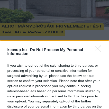
Alkotmánybírósági figyelmeztetést
kaptak a panaszkodók
1
perc
B
Z
kecsup.hu -
Do Not Process My Personal
Information
Augusztus elsejétől módosul az alkotmányjogi 
If you wish to opt-out of the sale, sharing to third parties, or
processing of your personal or sensitive information for
panasz benyújtására vonatkozó egyik fontos 
targeted advertising by us, please use the below opt-out
szabály. Erre az Alkotmánybíróság
 hívta fel a 
section to confirm your selection. Please note that after your
figyelmet
. Mint írták, az alaptörvény-ellenes bírói 
opt-out request is processed you may continue seeing
interest-based ads based on personal information utilized by
döntés ellen az egyedi ügyben érintett személy 
us or personal information disclosed to third parties prior to
vagy szervezet az alkotmányjogi panaszt 
your opt-out. You may separately opt-out of the further
hamarosan kizárólag az ügyben eljáró elsőfokú 
disclosure of your personal information by third parties on the