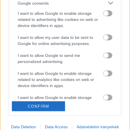
akkor is be lehet nyújtani, ha az indítványozót az 
Google consents
ügyében bírói döntés nélkül, közvetlenül 
I want to allow Google to enable storage
hatályosuló jogszabály miatt érte jogsérelem.
related to advertising like cookies on web or
device identifiers in apps.
I want to allow my user data to be sent to
Google for online advertising purposes.
I want to allow Google to send me
personalized advertising.
Forrás: 
24.hu
I want to allow Google to enable storage
K
ECSUP SHORTS
Összes videó
related to analytics like cookies on web or
device identifiers in apps.
I want to allow Google to enable storage
related to functionality of the website or app.
CONFIRM
I want to allow Google to enable storage
related to personalization.
Data Deletion
Data Access
Adatvédelmi irányelvek