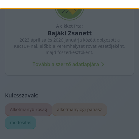
I want to allow Google to enable storage
related to security, including authentication
functionality and fraud prevention, and other
user protection.
A cikket írta:
Bajáki
Zsanett
2023 áprilisa és 2026 januárja között dolgozott a
KecsUP-nál, előbb a Peremhelyzet rovat vezetőjeként,
majd főszerkesztőként.
Tovább a szerző adatlapjára
Kulcsszavak:
Alkotmánybíróság
alkotmányjogi panasz
módosítás