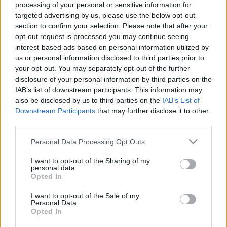
Morawiecki jelenlegi miniszterelnököt bízta meg 
processing of your personal or sensitive information for
targeted advertising by us, please use the below opt-out
kormányalakítással. Az MTI beszámolója szerint a 
section to confirm your selection. Please note that after your
hírt maga az államfő jelentette be hétfő este.
opt-out request is processed you may continue seeing
interest-based ads based on personal information utilized by
Az október 15-i lengyel parlamenti 
us or personal information disclosed to third parties prior to
your opt-out. You may separately opt-out of the further
választásokon Morawiecki pártja, a Jog és 
disclosure of your personal information by third parties on the
Igazságosság (PiS) 
szerezte
 a legtöbb 
IAB’s list of downstream participants. This information may
szavazatot, de így is kevesebb voksot kaptak, 
also be disclosed by us to third parties on the
IAB’s List of
Downstream Participants
that may further disclose it to other
mint az ellenzéki pártok együtt. Ezért 
third parties.
valószínűtlen, hogy a PiS Morawiecki 
Please note that this website/app uses one or more Google
Personal Data Processing Opt Outs
vezetésével kormányon maradjon, már csak 
services and may gather and store information including but
azért is, mert a jelenleg rendelkezésre álló 
not limited to your visit or usage behaviour. You may click to
I want to opt-out of the Sharing of my
personal data.
grant or deny consent to Google and its third-party tags to
információk alapján az ellenzéki pártok készek 
Opted In
use your data for below specified purposes in below Google
összefogni.
consent section.
I want to opt-out of the Sale of my
Personal Data.
Opted In