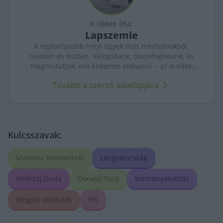
A cikket írta:
Lapszemle
A legfontosabb helyi ügyek más médiumokból,
röviden és tisztán. Válogatunk, összefoglalunk, és
megmutatjuk, mit érdemes elolvasni – az eredeti
forrásokra mutatva. Gyors tájékozódás, egy helyen.
Tovább a szerző adatlapjára
Kulcsszavak:
Mateusz Morawiecki
Lengyelország
Andrzej Duda
Donald Tusk
kormányalakítás
lengyel választás
PiS