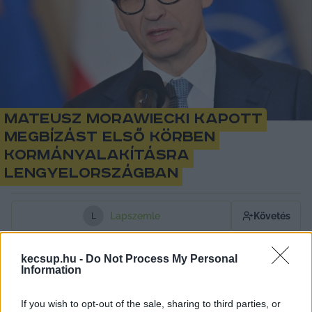
Mateusz Morawiecki kapott
megbízást első körben
kormányalakításra
Lengyelországban
Lapszemle
Követés
L
1
perc
kecsup.hu -
Do Not Process My Personal
Information
Andrzej Duda lengyel államfő Mateusz 
If you wish to opt-out of the sale, sharing to third parties, or