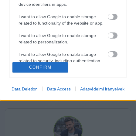
device identifiers in apps.
Az államfő ugyanakkor kilátásba helyezte, hogy 
I want to allow Google to enable storage
az alkotmánnyal összhangban, kormányalakítási 
related to functionality of the website or app.
kudarc esetén a második körben a parlamenti 
I want to allow Google to enable storage
alsóház abszolút többségi szavazással bíz meg 
related to personalization.
valakit a kabinet összeállításával.
I want to allow Google to enable storage
related to security, including authentication
via 
Telex
functionality and fraud prevention, and other
CONFIRM
K
ECSUP SHORTS
Összes videó
user protection.
Data Deletion
Data Access
Adatvédelmi irányelvek