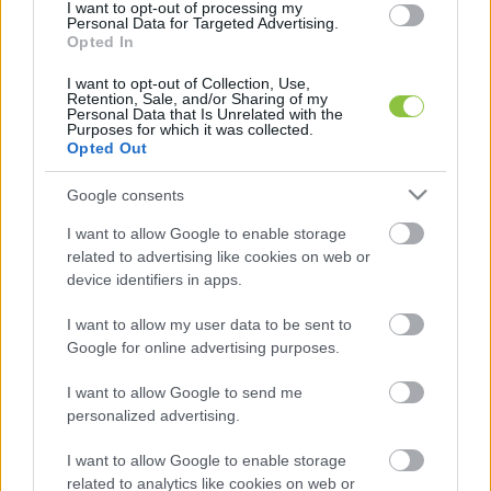
I want to opt-out of processing my
A választási eredmény arra utal, hogy Donald 
Personal Data for Targeted Advertising.
Opted In
Tusk jobboldali-liberális Polgári Koalíció (KO) 
nevű pártja lehet majd a következő, koalíciós 
I want to opt-out of Collection, Use,
Retention, Sale, and/or Sharing of my
kormány vezető ereje. Ennek ellenére Mateusz 
Personal Data that Is Unrelated with the
Purposes for which it was collected.
Morawiecki már a választás után közvetlenül azt 
Opted Out
nyilatkozta, hogy Duda első körben mindenképp 
Google consents
a legerősebb pártnak küld kormányalakítási 
I want to allow Google to enable storage
megbízást. Ezt Duda azzal indokolta, hogy 
related to advertising like cookies on web or
„folytatja a jó parlamenti hagyományt, mely 
device identifiers in apps.
értelmében a győztes tömörülés kap elsőként 
I want to allow my user data to be sent to
esélyt”.
Google for online advertising purposes.
I want to allow Google to send me
personalized advertising.
I want to allow Google to enable storage
related to analytics like cookies on web or