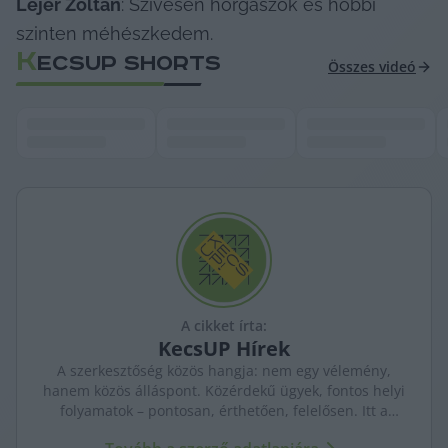
Lejer Zoltán
: Szívesen horgászok és hobbi 
szinten méhészkedem.
K
ECSUP SHORTS
Összes videó
A cikket írta:
KecsUP
Hírek
A szerkesztőség közös hangja: nem egy vélemény,
hanem közös álláspont. Közérdekű ügyek, fontos helyi
folyamatok – pontosan, érthetően, felelősen. Itt a
KecsUP maga szólal meg.