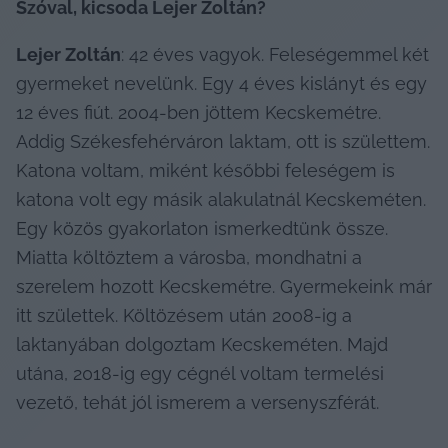
Szóval, kicsoda Lejer Zoltán?
Lejer Zoltán
: 42 éves vagyok. Feleségemmel két 
gyermeket nevelünk. Egy 4 éves kislányt és egy 
12 éves fiút. 2004-ben jöttem Kecskemétre. 
Addig Székesfehérváron laktam, ott is születtem. 
Katona voltam, miként későbbi feleségem is 
katona volt egy másik alakulatnál Kecskeméten. 
Egy közös gyakorlaton ismerkedtünk össze. 
Miatta költöztem a városba, mondhatni a 
szerelem hozott Kecskemétre. Gyermekeink már 
itt születtek. Költözésem után 2008-ig a 
laktanyában dolgoztam Kecskeméten. Majd 
utána, 2018-ig egy cégnél voltam termelési 
vezető, tehát jól ismerem a versenyszférát.