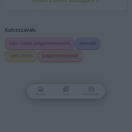
Tovább a szerző adatlapjára
Kulcsszavak:
Lejer Zoltán polgármesterjelölt
ellenzék
Lejer Zoltán
polgármesterjelölt
Főoldal
Friss
Események