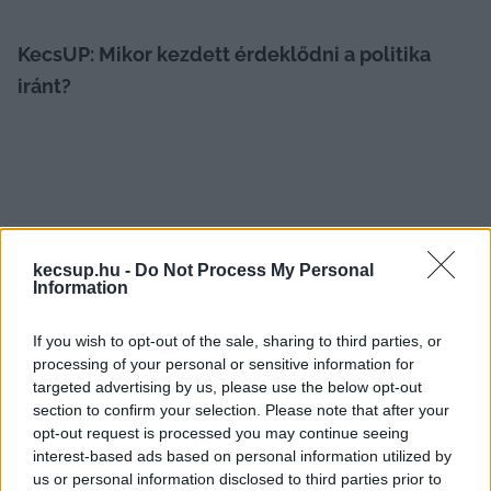
KecsUP: Mikor kezdett érdeklődni a politika 
iránt?
kecsup.hu -
Do Not Process My Personal
Lejer Zoltán
: A honvédségi évek alatt nem 
Information
lehetett politizálni, bár természetesen 
If you wish to opt-out of the sale, sharing to third parties, or
véleményem akkor is volt. 2013-ban léptem be a 
processing of your personal or sensitive information for
Jobbikba. 2014-ben képviselőjelölt voltam az 
targeted advertising by us, please use the below opt-out
önkormányzati választáson. Ekkortól vagyok a 
section to confirm your selection. Please note that after your
opt-out request is processed you may continue seeing
Kik-For Kft. felügyelőbizottságának tagja. 2018 
interest-based ads based on personal information utilized by
nyara óta töltöm be a Jobbik megyei regionális 
us or personal information disclosed to third parties prior to