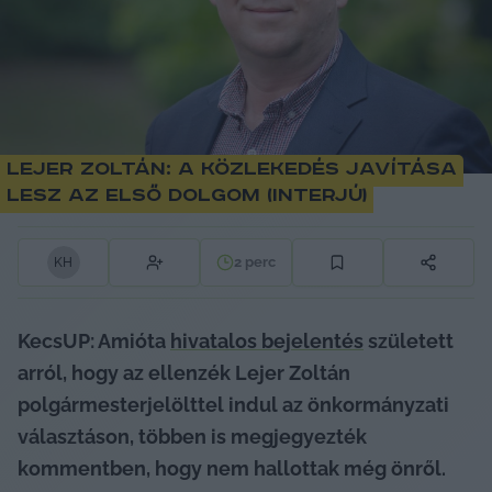
Lejer Zoltán: A közlekedés javítása
lesz az első dolgom (interjú)
2
perc
K
H
KecsUP: Amióta 
hivatalos bejelentés
 született 
arról, hogy az ellenzék Lejer Zoltán 
polgármesterjelölttel indul az önkormányzati 
választáson, többen is megjegyezték 
kommentben, hogy nem hallottak még önről. 