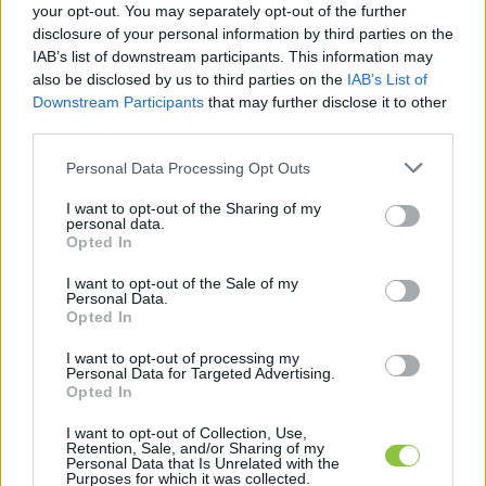
igazgatói tisztségét. Ebben az évben Bács-
your opt-out. You may separately opt-out of the further
disclosure of your personal information by third parties on the
Kiskun megye 1. számú választókörzetében 
IAB’s list of downstream participants. This information may
országgyűlési képviselőjelölt voltam.
also be disclosed by us to third parties on the
IAB’s List of
Downstream Participants
that may further disclose it to other
KecsUP: Mit gondol, hogy az ismeretlenség 
third parties.
inkább hátrány vagy előny?
Please note that this website/app uses one or more Google
Personal Data Processing Opt Outs
services and may gather and store information including but
Lejer Zoltán
: Szerintem előny. Itt van Márki-Zay 
not limited to your visit or usage behaviour. You may click to
I want to opt-out of the Sharing of my
personal data.
grant or deny consent to Google and its third-party tags to
Péter. Egy cégnél dolgozott, nem sokan ismerték 
Opted In
use your data for below specified purposes in below Google
Hódmezővásárhelyen. Aztán elindult az időközi 
consent section.
I want to opt-out of the Sale of my
Personal Data.
polgármester-választáson és győzött.
Opted In
KecsUP: Ha ön megnyerni a választást, mik 
I want to opt-out of processing my
Personal Data for Targeted Advertising.
lesznek az első intézkedései?
Opted In
I want to opt-out of Collection, Use,
Retention, Sale, and/or Sharing of my
HIRDETÉS
Personal Data that Is Unrelated with the
Purposes for which it was collected.