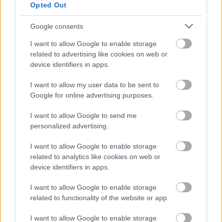
Opted Out
Google consents
I want to allow Google to enable storage
related to advertising like cookies on web or
device identifiers in apps.
I want to allow my user data to be sent to
Lejer Zoltán
: A legelső dolgunk a közlekedés 
Google for online advertising purposes.
javítása lesz. Ez egy hosszú munka, de el kell 
I want to allow Google to send me
indítani végre. Ez a város minden lakóját érinti, 
personalized advertising.
ezért kell rendbe tenni. Értem ezalatt a 
I want to allow Google to enable storage
kerékpáros közlekedést, az autós forgalmat és a 
related to analytics like cookies on web or
tömegközlekedést is. Szintén fontos a 
device identifiers in apps.
zöldfelületek növelése, mert abból egyre 
I want to allow Google to enable storage
kevesebb van Kecskeméten. Ipari cégek nélkül 
related to functionality of the website or app.
is bekerültünk a legszennyezettebb levegőjű 
I want to allow Google to enable storage