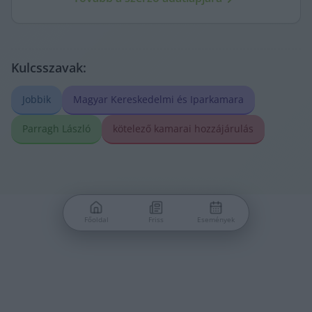
meg.
Kulcsszavak:
Jobbik
Magyar Kereskedelmi és Iparkamara
Parragh László
kötelező kamarai hozzájárulás
Főoldal
Friss
Események