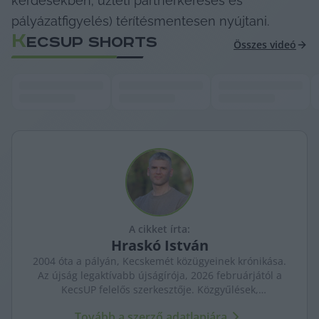
kérdésekben; üzleti partnerkeresés és 
pályázatfigyelés) térítésmentesen nyújtani.
K
ECSUP SHORTS
Összes videó
A cikket írta:
Hraskó
István
2004 óta a pályán, Kecskemét közügyeinek krónikása.
Az újság legaktívabb újságírója, 2026 februárjától a
KecsUP felelős szerkesztője. Közgyűlések,
tényfeltárások, emberi sorsok – riportjaiban a város
Tovább a szerző adatlapjára
arca és a háttérben élők történetei egyszerre jelennek