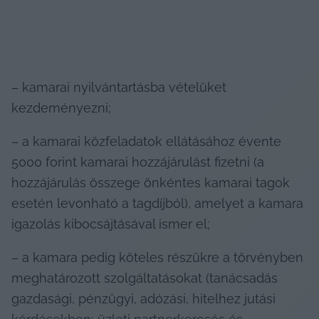
– kamarai nyilvántartásba vételüket 
kezdeményezni;
– a kamarai közfeladatok ellátásához évente 
5000 forint kamarai hozzájárulást fizetni (a 
hozzájárulás összege önkéntes kamarai tagok 
esetén levonható a tagdíjból), amelyet a kamara 
igazolás kibocsájtásával ismer el;
– a kamara pedig köteles részükre a törvényben 
meghatározott szolgáltatásokat (tanácsadás 
gazdasági, pénzügyi, adózási, hitelhez jutási 