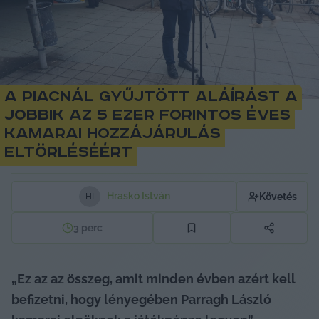
A piacnál gyűjtött aláírást a
Jobbik az 5 ezer forintos éves
kamarai hozzájárulás
eltörléséért
Hraskó István
Követés
H
I
3
perc
„Ez az az összeg, amit minden évben azért kell 
befizetni, hogy lényegében Parragh László 