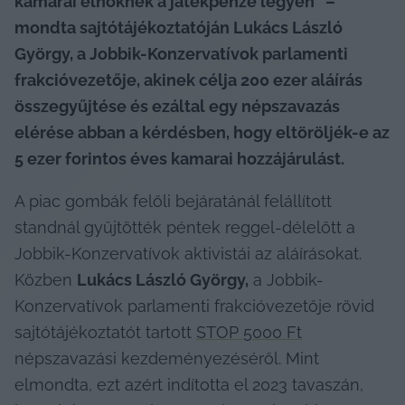
kamarai elnöknek a játékpénze legyen” – 
mondta sajtótájékoztatóján Lukács László 
György, a Jobbik-Konzervatívok parlamenti 
frakcióvezetője, akinek célja 200 ezer aláírás 
összegyűjtése és ezáltal egy népszavazás 
elérése abban a kérdésben, hogy eltöröljék-e az 
5 ezer forintos éves kamarai hozzájárulást.
A piac gombák felőli bejáratánál felállított 
standnál gyűjtötték péntek reggel-délelőtt a 
Jobbik-Konzervatívok aktivistái az aláírásokat. 
Közben 
Lukács László György,
 a Jobbik-
Konzervatívok parlamenti frakcióvezetője rövid 
sajtótájékoztatót tartott 
STOP 5000 Ft
népszavazási kezdeményezéséről. Mint 
elmondta, ezt azért indította el 2023 tavaszán, 