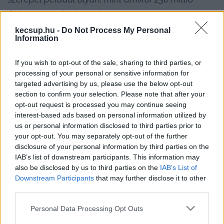
forintért vettek olyan chatbotot, amely lényegében 
pár tíz euróért elérhető éves szinten a piacon”
 – 
kecsup.hu -
Do Not Process My Personal
Information
folytatta Lukács László György. Mint elmondta, a 
kamarához éves szinten 5,2 milliárd forint folyik 
If you wish to opt-out of the sale, sharing to third parties, or
be a kötelező hozzájárulásokból, ebből jut arra, 
processing of your personal or sensitive information for
targeted advertising by us, please use the below opt-out
hogy 
„100 millió forintért külföldre repüljenek. De 
section to confirm your selection. Please note that after your
mondhatjuk, hogy luxusirodát bérelnek maguknak, 
opt-out request is processed you may continue seeing
amelynek havi bérleti díja is közel 10 millió forint. 
interest-based ads based on personal information utilized by
us or personal information disclosed to third parties prior to
Ha pedig lesétálunk a Kereskedelmi és Iparkamara 
your opt-out. You may separately opt-out of the further
mélygarázsába, akkor luxusautókat látunk 
disclosure of your personal information by third parties on the
IAB’s list of downstream participants. This information may
mindenhol. Világosan látszik, hogy amíg a 
also be disclosed by us to third parties on the
IAB’s List of
kamarának saját magára jut pénze, amíg Parragh 
Downstream Participants
that may further disclose it to other
Lászlónak saját magára jut pénze, addig a 
third parties.
vállalkozásoknak semmilyen segítség nem jut.”
Please note that this website/app uses one or more Google
Personal Data Processing Opt Outs
services and may gather and store information including but