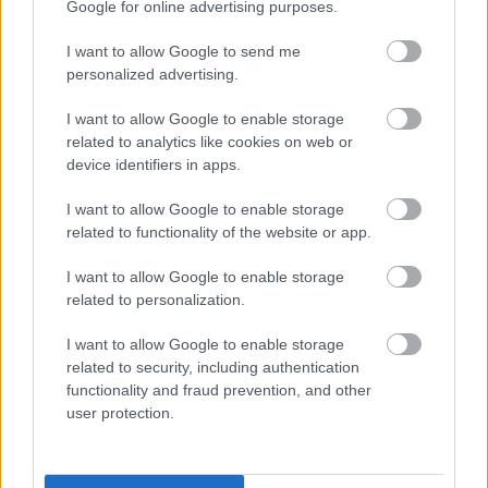
Google for online advertising purposes.
I want to allow Google to send me
Mivel Lukács úgy látja, hogy ezen sem a 
personalized advertising.
miniszterelnök, sem a kamara elnöke nem akar 
I want to allow Google to enable storage
változtatni, ezért fordul az emberekhez és a 
related to analytics like cookies on web or
device identifiers in apps.
vállalkozásokhoz, és ezért szeretne 
népszavazást elérni az ügyben, ennek kiírásához 
I want to allow Google to enable storage
pedig 200 ezer aláírást kell összegyűjteni.
related to functionality of the website or app.
I want to allow Google to enable storage
A kezdeményezés átjutott a Nemzeti Választási 
related to personalization.
Bizottságon, a Kúrián és az Alkotmánybíróságon 
I want to allow Google to enable storage
is. Az aláírásgyűjtésre 120 nap áll rendelkezésre; 
related to security, including authentication
a Jobbik-Konzervatívok parlamenti 
functionality and fraud prevention, and other
frakcióvezetőjének tájékoztatása szerint április 
user protection.
20-ától a választásokig tartó időszakban ez 
szünetelni fog, de a választás után folytatódik. 