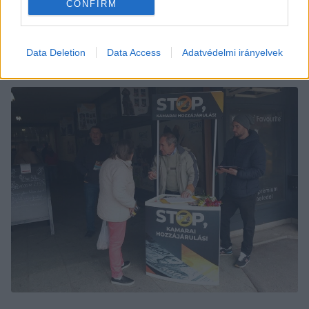
CONFIRM
Pénteken Kecskeméten voltak, jövő héten 
Zalaegerszegen, Nagykanizsán, Debrecenben 
folytatják.
Data Deletion
Data Access
Adatvédelmi irányelvek