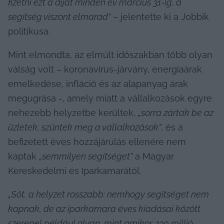
fizetni ezt a díjat minden év március 31-ig, a 
segítség viszont elmarad”
 – jelentette ki a Jobbik 
politikusa.
Mint elmondta, az elmúlt időszakban több olyan 
válság volt – koronavírus-járvány, energiaárak 
emelkedése, infláció és az alapanyag árak 
megugrása -, amely miatt a vállalkozások egyre 
nehezebb helyzetbe kerültek, 
„sorra zártak be az 
üzletek, szűntek meg a vállalkozások”
, és a 
befizetett éves hozzájárulás ellenére nem 
kaptak 
„semmilyen segítséget”
 a Magyar 
Kereskedelmi és Iparkamarától.
„Sőt, a helyzet rosszabb: nemhogy segítséget nem 
kapnak, de az iparkamara éves kiadásai között 
szerepel például olyan, mint amikor 230 millió 