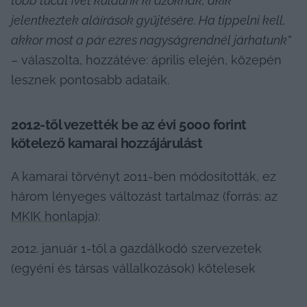
több tucat ívet küldünk ki azoknak, akik 
jelentkeztek aláírások gyűjtésére. Ha tippelni kell, 
akkor most a pár ezres nagyságrendnél járhatunk”
– válaszolta, hozzátéve: április elején, közepén 
lesznek pontosabb adataik.
2012-től vezették be az évi 5000 forint 
kötelező kamarai hozzájárulást
A kamarai törvényt 2011-ben módosították, ez 
három lényeges változást tartalmaz (forrás: az 
MKIK honlapja
):
2012. január 1-től a gazdálkodó szervezetek 
(egyéni és társas vállalkozások) kötelesek