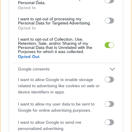
Personal Data.
Opted In
I want to opt-out of processing my
Personal Data for Targeted Advertising.
Opted In
I want to opt-out of Collection, Use,
Retention, Sale, and/or Sharing of my
Personal Data that Is Unrelated with the
Purposes for which it was collected.
Opted Out
 evangélikus lelkész, számol be az eseményről 
Király József a szerkesztőségünk részére 
Google consents
eljuttatott levelében. 
I want to allow Google to enable storage
A téma önmagáért beszél, hiszen főterünk egyik 
related to advertising like cookies on web or
ikonikus épülete, a Mende Valér által tervezett 
device identifiers in apps.
evangélikus bérházegyüttes már régóta felújításra 
I want to allow my user data to be sent to
szorul. Mivel a város és az Evangélikus 
Google for online advertising purposes.
Egyházközösség közösen birtokolja ezt az épületet, 
I want to allow Google to send me
mindenképpen közös gondolkodást és cselekvést 
personalized advertising.