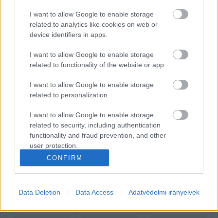
igényel annak felújítása 
I want to allow Google to enable storage
 – írja az építész, műemlékvédelmi szakmérnök 
related to analytics like cookies on web or
Király. A megbeszélésen elhangzott, hogy 
device identifiers in apps.
nemcsak a tetőszerkezet és a homlokzat 
I want to allow Google to enable storage
károsodott az elmúlt évtizedekben, hanem 
related to functionality of the website or app.
tartószerkezeti problémák is súlyosbítják a 
I want to allow Google to enable storage
helyzetet. A megbeszélést és a helyszíni bejárást 
related to personalization.
követően kölcsönösen abban állapodtak meg, 
I want to allow Google to enable storage
hogy mint tulajdonostársak külön-külön is 
related to security, including authentication
megvizsgálják milyen lehetőséget látnak az 
functionality and fraud prevention, and other
épület teljes körű felújítására és annak 
user protection.
CONFIRM
közösségi célú hasznosítására, amit egy újabb 
találkozás keretében véglegesítenék. 
K
ECSUP SHORTS
Összes videó
Data Deletion
Data Access
Adatvédelmi irányelvek