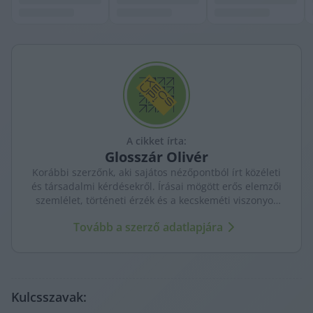
A cikket írta:
Glosszár
Olivér
Korábbi szerzőnk, aki sajátos nézőpontból írt közéleti
és társadalmi kérdésekről. Írásai mögött erős elemzői
szemlélet, történeti érzék és a kecskeméti viszonyok
mély ismerete sejlett fel.
Tovább a szerző adatlapjára
Kulcsszavak: