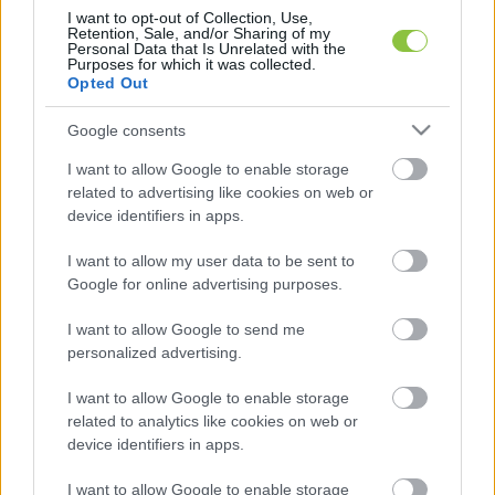
meg a balatonszárszói nyaralójukban Farkasházy 
I want to opt-out of Collection, Use,
és családja. 2016-ig minden évben (egy nagyobb 
Retention, Sale, and/or Sharing of my
Personal Data that Is Unrelated with the
szünettel) a család kertjében jöhettek össze a 
Purposes for which it was collected.
Opted Out
magyar politikai, gazdasági, tudományos és 
művészeti élet képviselői, hogy az ország 
Google consents
aktuális ügyeiről vitatkozzanak.
I want to allow Google to enable storage
related to advertising like cookies on web or
Orbán Viktor
, a Fidesz elnöke is a résztvevők 
device identifiers in apps.
között volt eleinte, majd később 
I want to allow my user data to be sent to
hagyományosan inkább a balliberális elit 
Google for online advertising purposes.
találkozóhelye lett a rendezvény.
I want to allow Google to send me
personalized advertising.
Az új Szárszói Találkozó nem a Balaton-parton, 
hanem Budapesten, a Margit-szigeten lesz 
I want to allow Google to enable storage
related to analytics like cookies on web or
szeptember 9-én, ezért az zártkörű összejövetel 
device identifiers in apps.
nevét is SzázSzó Találkozóra változtatták. A 
szervezők szerint 
„ugyanazt és ugyanúgy 
I want to allow Google to enable storage