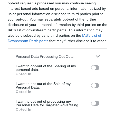
opt-out request is processed you may continue seeing
interest-based ads based on personal information utilized by
us or personal information disclosed to third parties prior to
Ujhelyi szerint eljött az ideje, hogy megvalósítsa 
your opt-out. You may separately opt-out of the further
ezt az elképzelését, miután szakított az MSZP-
disclosure of your personal information by third parties on the
IAB’s list of downstream participants. This information may
vel, és nem indul a következő EP-választáson. A 
also be disclosed by us to third parties on the
IAB’s List of
találkozók korábbi főszervezői, 
Farkasházy 
Downstream Participants
that may further disclose it to other
third parties.
Tivadar 
humorista és 
Horgas Péter
, a Civil Bázis 
vezetője a támogatásukról biztosították a 
Please note that this website/app uses one or more Google
Personal Data Processing Opt Outs
services and may gather and store information including but
politikust.
not limited to your visit or usage behaviour. You may click to
I want to opt-out of the Sharing of my
personal data.
grant or deny consent to Google and its third-party tags to
Opted In
use your data for below specified purposes in below Google
consent section.
I want to opt-out of the Sale of my
Personal Data.
Opted In
I want to opt-out of processing my
Personal Data for Targeted Advertising.
Az első Szárszói Találkozót 1993-ban rendezte 
Opted In