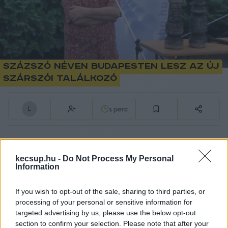
SzázSzó néven Budapesten lesz az új
Szárszói Találkozó
1
perc
L
Ujhelyi István
 európai parlamenti képviselő a 
kecsup.hu -
Do Not Process My Personal
24.hu-nak elárulta
:
Information
„Évek óta gondolkodom már azon, hogy fel kell 
If you wish to opt-out of the sale, sharing to third parties, or
éleszteni a szárszói találkozók hagyományát, 
processing of your personal or sensitive information for
igencsak ráférne a közéletre.”
targeted advertising by us, please use the below opt-out
section to confirm your selection. Please note that after your