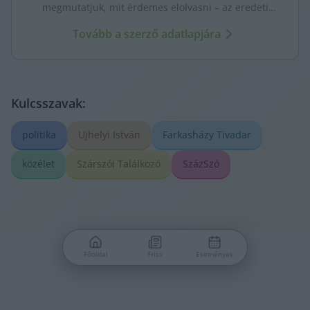
megmutatjuk, mit érdemes elolvasni – az eredeti
forrásokra mutatva. Gyors tájékozódás, egy helyen.
Tovább a szerző adatlapjára
Kulcsszavak:
politika
Ujhelyi István
Farkasházy Tivadar
közélet
Szárszói Találkozó
SzázSzó
Főoldal
Friss
Események