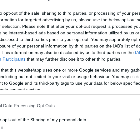
to opt-out of the sale, sharing to third parties, or processing of your per
formation for targeted advertising by us, please use the below opt-out s
r selection. Please note that after your opt-out request is processed y
eing interest-based ads based on personal information utilized by us or
disclosed to third parties prior to your opt-out. You may separately opt-
losure of your personal information by third parties on the IAB’s list of
teki horgolócsoport és egy magyar ell
. This information may also be disclosed by us to third parties on the
IA
Participants
that may further disclose it to other third parties.
Lapszemle
L
 that this website/app uses one or more Google services and may gath
including but not limited to your visit or usage behaviour. You may click 
 to Google and its third-party tags to use your data for below specifi
ogle consent section.
t! Jogállamot! Kormányváltást! nevű ó ellenzéki Fac
l Data Processing Opt Outs
sek, hogy nem látnak többet a csoportból, mint egy r
en, a csoportba aznap belépett felhasználót tett meg 
o opt-out of the Sharing of my personal data.
In
ofiljaikat, a jelek szerint egy fantomfiókról vezényelt