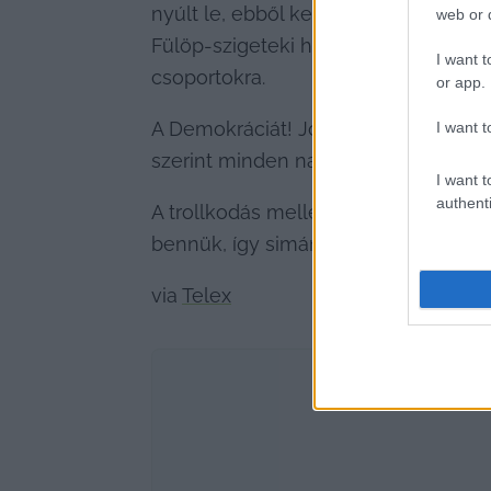
nyúlt le, ebből kettő volt magyar. 
web or d
Fülöp-szigeteki horgolócsoportig szi
I want t
csoportokra.
or app.
A Demokráciát! Jogállamot! Kormányvá
I want t
szerint minden nap jelentik a csopo
I want t
authenti
A trollkodás mellett nagy biznisz a 
bennük, így simán lehet, hogy az il
via 
Telex