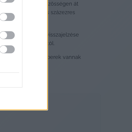
dományos shitpostközösségen át 
nak le több tíz- és százezres 
torának, az egyik visszajelzése 
tséget a Facebooktól.
 ha valódi, aktív emberek vannak 