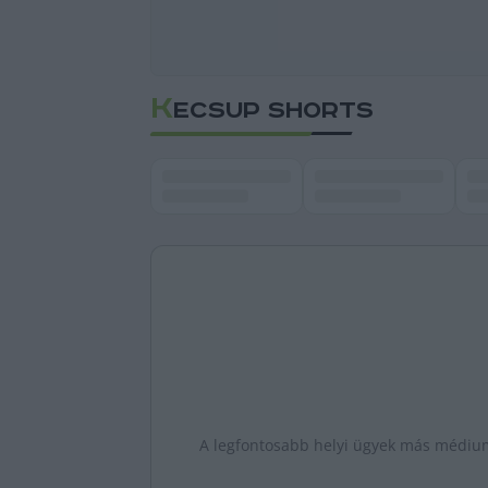
K
ECSUP SHORTS
A legfontosabb helyi ügyek más médiumo