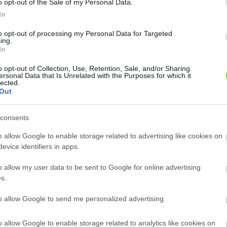
o opt-out of the Sale of my Personal Data.
em távolították el. Látszik, hogy nem a magyar ellenz
In
incegy, szerteágazó tematikájú és nyelvű csoportban
to opt-out of processing my Personal Data for Targeted
ing.
In
o opt-out of Collection, Use, Retention, Sale, and/or Sharing
ersonal Data that Is Unrelated with the Purposes for which it
lected.
felhasználó előbb eltávolította a meglévő adminokat
Out
oportban.
consents
o allow Google to enable storage related to advertising like cookies on
evice identifiers in apps.
o allow my user data to be sent to Google for online advertising
s.
to allow Google to send me personalized advertising.
filnak tűnik, valódi nevük van és Berlin van megadva
 mindkettő 2019-ben volt utoljára aktív. Ez a négy pro
o allow Google to enable storage related to analytics like cookies on