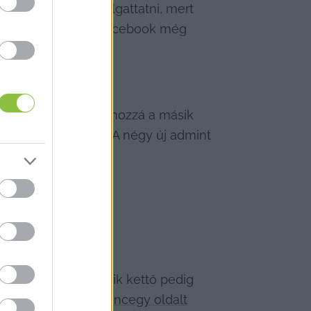
éket akarják elhallgattatni, mert 
 is admin lett. A Facebook még 
, majd utána adta hozzá a másik 
négyet, ez pedig arra utal, hogy nem meghekkelték a fiókját, hanem más módon fértek hozzá a csoporthoz. A négy új admint 
 lakhelynek, a másik kettő pedig 
fil 
összesen harmincegy oldalt