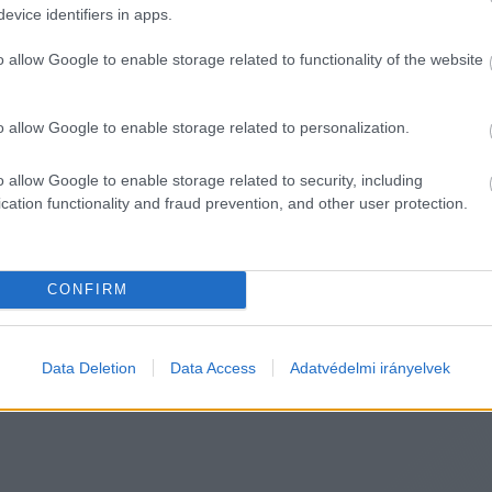
Található még a repertoárban Beyoncé-rajongóktól tu
evice identifiers in apps.
nte minden is, egyértelmű, hogy véletlenszerűen csap
o allow Google to enable storage related to functionality of the website
ltást! fő adminja írt minden érintett csoport moderá
o allow Google to enable storage related to personalization.
rtlopókat, de egyelőre ők sem kaptak semmilyen segí
o allow Google to enable storage related to security, including
cation functionality and fraud prevention, and other user protection.
sokkövetős oldalak és csoportok adásvétele is, pláne,
letéktelen adminok csak egy vevőre várnak.
CONFIRM
Data Deletion
Data Access
Adatvédelmi irányelvek
HIRDETÉS